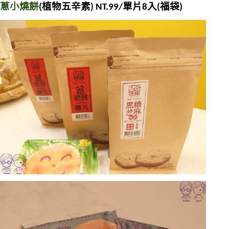
蔥小燒餅
(植物五辛素) NT.99/單片8入(福袋) 