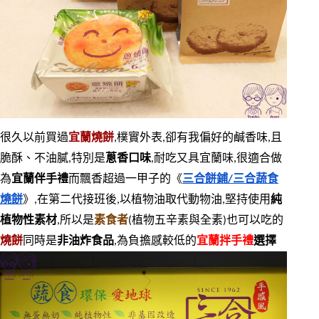
很久以前買過
宜蘭燒餅
,樸實外表,卻有我偏好的鹹香味,且
脆酥、不油膩,特別是
蔥香口味
,耐吃又具宜蘭味,很適合做
為
宜蘭伴手禮
而飄香超過一甲子的《
三合餅鋪/三合蔬食
燒餅
》,在第二代接班後,以植物油取代動物油,堅持使用
純
植物性素材
,所以是
素食者
(植物五辛素與全素)也可以吃的
燒餅
同時是
非油炸食品
,為負擔感較低的
宜蘭拌手禮
選擇