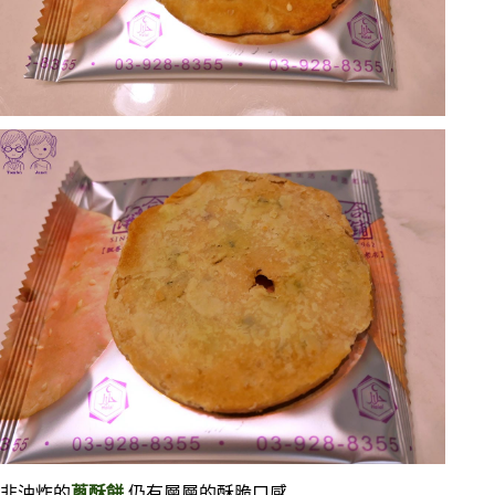
非油炸的
蔥酥餅
,仍有層層的酥脆口感