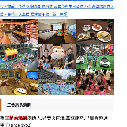
包、餅乾…免費吃吃喝喝 住宿券 壽星免費生日蛋糕 芬朵奇堡精緻雙人
房、豪華四人套房 櫻桃霸王鴨   新月廣場
)
三合蔬食燒餅
為
宜蘭蔥燒餅
創始人,以炭火直燒,窯爐燜烤,已飄香超過一
甲子(since 1962)