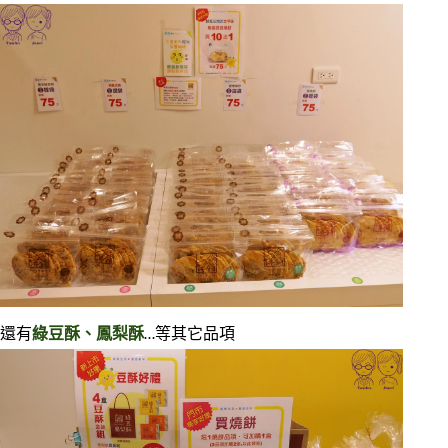
還有
綠豆酥、鳳梨酥
…等其它品項