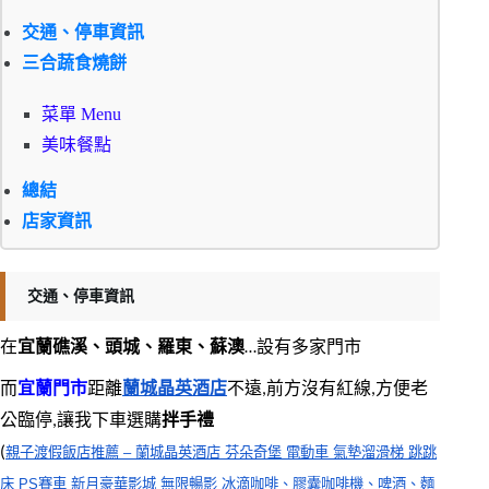
交通、停車資訊
三合蔬食燒餅
菜單 Menu
美味餐點
總結
店家資訊
交通、停車資訊
在
宜蘭礁溪、頭城、羅東、蘇澳
…設有多家門市
而
宜蘭門市
距離
蘭城晶英酒店
不遠,前方沒有紅線,方便老
公臨停,讓我下車選購
拌手禮
(
親子渡假飯店推薦 – 蘭城晶英酒店 芬朵奇堡 電動車 氣墊溜滑梯 跳跳
床 PS賽車 新月豪華影城 無限暢影 冰滴咖啡、膠囊咖啡機、啤酒、麵