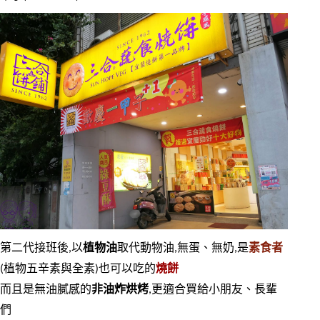
第二代接班後,以
植物油
取代動物油,無蛋、無奶,是
素食者
(植物五辛素與全素)也可以吃的
燒餅
而且是無油膩感的
非油炸烘烤
,更適合買給小朋友、長輩
們