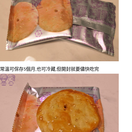
常溫可保存5個月,也可冷藏,但開封就要儘快吃完