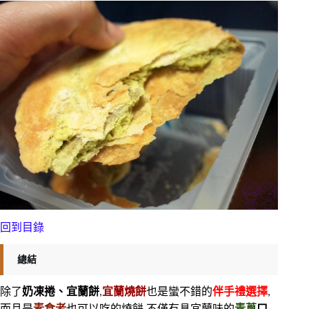
回到目錄
總結
除了
奶凍捲、宜蘭餅
,
宜蘭燒餅
也是蠻不錯的
伴手禮選擇
,