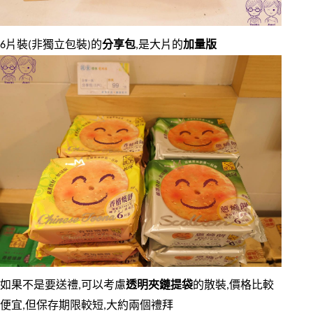
6片裝(非獨立包裝)的
分享包
,是大片的
加量版
如果不是要送禮,可以考慮
透明夾鏈提袋
的散裝,價格比較
便宜,但保存期限較短,大約兩個禮拜