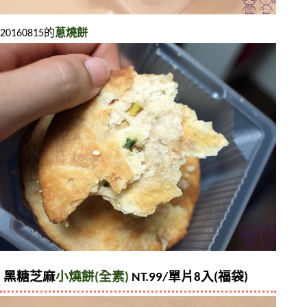
20160815的
蔥燒餅
黑糖芝麻
小燒餅(全素)
 NT.99/單片8入(福袋)