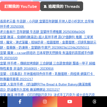
️ 訂閱我的 YouTube
🧵 追蹤我的 Threads
長房老元香 牛舌餅、小月餅 宜蘭百年餅舖 在地人從小吃到大 古早味
拌手禮 20250308 
老元香本行 百年餅舖 牛舌餅 宜蘭拌手禮推薦 20250308&0426
宜蘭 礁溪 – 奕順軒(礁溪店) 超人氣拌手禮 高CP值麵包 推薦  三星蔥
燒、羅宋、港式菠蘿、拔絲奶皇、桂圓蛋糕、金棗蛋糕、切達乳酪狀元
餅、蛋黃酥、奶凍捲、宜蘭餅/牛尾巴 20230823&1224&20250111
宜蘭 羅東 – ca:san烘培坊 日本星野天然酵母 有溫度的高質感手作麵
包 20231020
宜蘭 拌手禮 – 傳統炭烤燒餅 三合餅鋪 三合蔬食燒餅 飄香一甲子 純植
物性素食 非油炸 20160815、20230916
宜蘭 -《烏龜島》在地風格特色伴手禮、乳酪蛋糕、肉桂捲 網美打卡  
附專屬停車場 20221217
宜蘭 人氣伴手禮 -《奶油麵包The Bread & Butter Bakery(礁溪旗艦
店)》奶油餐包九宮格 礁溪轉運站 20221217
宜蘭 礁溪 拌手禮 -《可可德歐巧克力》法式手工巧克力 威士忌生巧克
力、85%黑巧克力霜淇淋(黑雪公主) 湯圍溝溫泉公園、礁溪轉運站、礁
↓
溪火車站 20220822