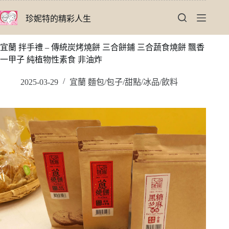
跳
珍妮特的精彩人生
至
主
要
宜蘭 拌手禮 – 傳統炭烤燒餅 三合餅鋪 三合蔬食燒餅 飄香
內
一甲子 純植物性素食 非油炸
容
2025-03-29
宜蘭 麵包/包子/甜點/冰品/飲料