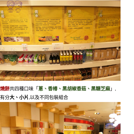
燒餅
共四種口味「
蔥、香椿、黑胡椒香菇、黑糖芝麻
」,
有分
大、小片
,以及不同包裝組合