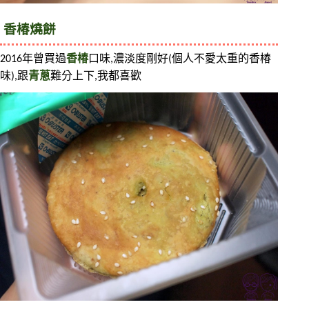
香椿燒餅
2016年曾買過
香椿
口味,濃淡度剛好(個人不愛太重的香椿
味),跟
青蔥
難分上下,我都喜歡