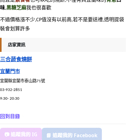
而且是
素食者
也可以吃的燒餅,不僅有具宜蘭味的
青蔥
口
味
,
黑糖芝麻
我也很喜歡
不過價格漲不少,CP值沒有以前高,若不是要送禮,透明提袋
裝會划算許多
店家資訊
三合蔬食燒餅
宜蘭門市
宜蘭縣宜蘭市泰山路71號
03-932-2851
9:30- 20:30
回到目錄
📷 追蹤我的 IG
📘 追蹤我的 Facebook