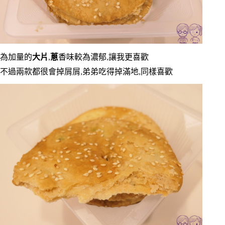
為加量的
大片
,
蔥
香味較為濃郁,讓我更喜歡
不過兩款都很會掉屑屑,弟弟吃得掉滿地,同樣喜歡