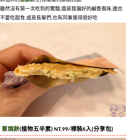
雖然沒有第一次吃到的驚豔,還是我偏好的鹹香風味,適合
不愛吃甜食,或是長輩們,也有同事覺得很好吃
蔥燒餅
(植物五辛素) NT.99/裸裝6入(分享包) 