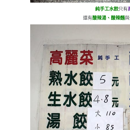
純手工水餃
只有
還有
酸辣湯、酸辣麵
與