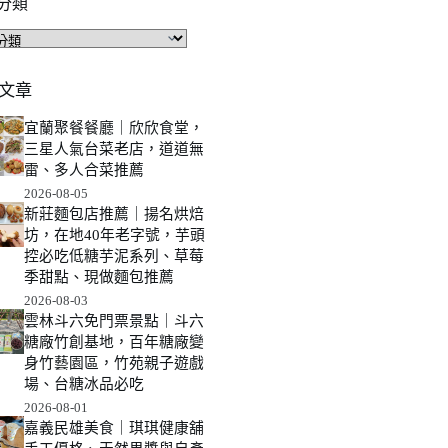
分類
文章
宜蘭聚餐餐廳｜欣欣食堂，
三星人氣台菜老店，道道無
雷、多人合菜推薦
2026-08-05
新莊麵包店推薦｜揚名烘焙
坊，在地40年老字號，芋頭
控必吃低糖芋泥系列、草莓
季甜點、現做麵包推薦
2026-08-03
雲林斗六免門票景點｜斗六
糖廠竹創基地，百年糖廠變
身竹藝園區，竹苑親子遊戲
場、台糖冰品必吃
2026-08-01
嘉義民雄美食｜琪琪健康舖