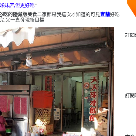
姊妹店,但更好吃
“
必吃的隱藏版美食
二家都是我這次才知道的
可見
宜蘭
好吃
完,又一直發現新目標
訂閱
訂閱