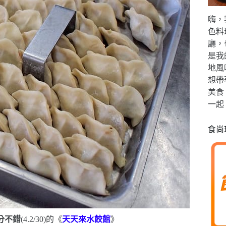
嗨，
色料
廳，
是我
地風
想帶
美食
一起
食尚
分不錯
(4.2/30)
的《
天天來水餃館
》