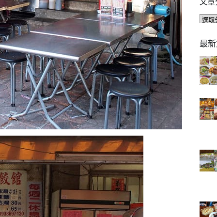
文章
文
章
分
最新
類