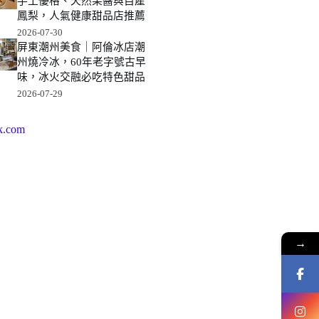
手工優格、天然果醬與自產
鳳梨，人氣健康甜品店推薦
2026-07-30
屏東潮州美食｜阿倫冰店潮
州燒冷冰，60年老字號古早
味，冰火交融必吃特色甜品
2026-07-29
k.com
→