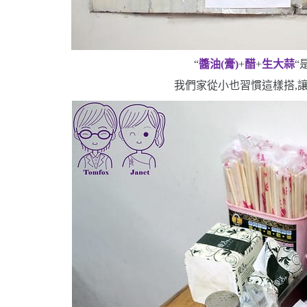
“
醬油
(
膏
)
+
醋
+
生大蒜
“
我們家從小也習慣這樣搭,