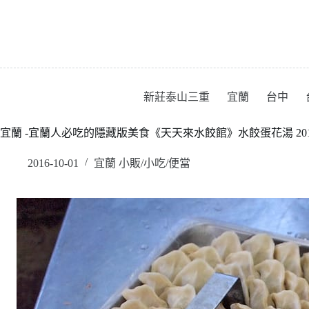
跳
至
主
要
內
容
新莊泰山三重
宜蘭
台中
宜蘭 -宜蘭人必吃的隱藏版美食《天天來水餃館》水餃蛋花湯 2016
2016-10-01
宜蘭 小販/小吃/便當