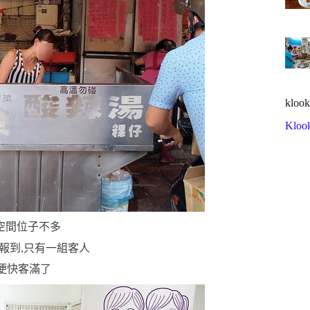
klook
Kloo
空間
位子不多
報到,只有一組客人
便快客滿了