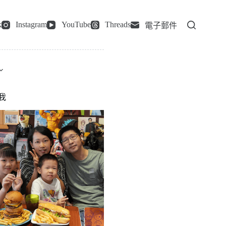
k
Instagram
YouTube
Threads
電子郵件
我