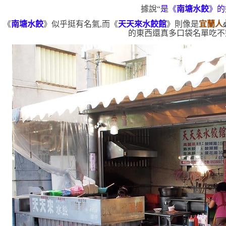
據說
“
是《
南塘水餃
》的
《
南塘水餃
》似乎挺有名氣,而《
天天來水餃館
》則像是
宜蘭人
的東西還真多
口袋名單吃不