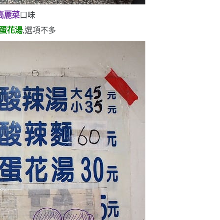
高麗菜
口味
蛋花湯
,選項不多