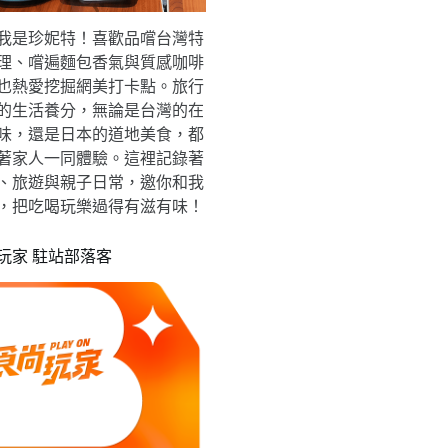
我是珍妮特！喜歡品嚐台灣特
理、嚐遍麵包香氣與質感咖啡
也熱愛挖掘網美打卡點。旅行
的生活養分，無論是台灣的在
味，還是日本的道地美食，都
著家人一同體驗。這裡記錄著
、旅遊與親子日常，邀你和我
，把吃喝玩樂過得有滋有味！
玩家 駐站部落客