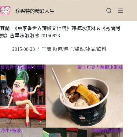
跳
珍妮特的精彩人生
至
主
要
宜蘭 -《葉家香世界辣椒文化館》辣椒冰淇淋 &《秀蘭阿
內
姨》古早味泡泡冰 20150823
容
2015-08-23
宜蘭 麵包/包子/甜點/冰品/飲料