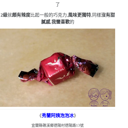
了
2
級
就
頗有辣度
比起一般的巧克力,
風味更獨特
,同樣
沒有甜
膩感
,
我蠻喜歡
的
《
秀蘭阿姨泡泡冰
》
宜蘭縣礁溪鄉德陽村德陽路
13
號