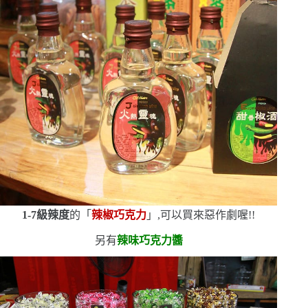
1-7
級辣度
的「
辣椒巧克力
」,可以買來惡作劇喔!!
另有
辣味巧克力醬