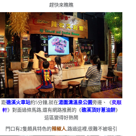
趕快來瞧瞧
距
礁溪火車站
約
5
分鐘,就在
湯圍溝溫泉公園
旁邊、《
奕順
軒
》對面
過條馬路,還有網路推薦的《
礁溪頂好蔥油餅
》
這區變得好熱鬧
門口有
2
隻頗具特色的
辣椒人
,路過這裡,很難不被吸引