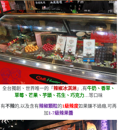
全台獨創、世界唯一的「
辣椒冰淇淋
」,有
牛奶、香草、
草莓、芒果、芋頭、花生、巧克力
…等口味
有
不辣
的,以及含有
辣椒顆粒
的
1
級辣度
如果嫌不過癮,可再
加
1-7
級辣果醬