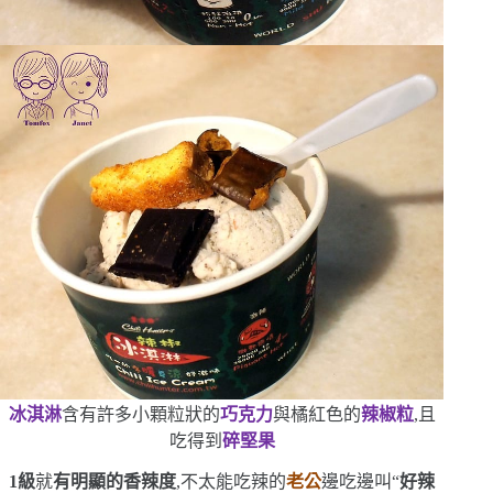
冰淇淋
含有許多小顆粒狀的
巧克力
與橘紅色的
辣椒粒
,且
吃得到
碎堅果
1
級
就
有明顯的香辣度
,不太能吃辣的
老公
邊吃邊叫
“
好辣