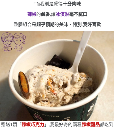
“
而我則是覺得
十分夠味
辣椒
的
鹹香
,讓
冰淇淋
毫不膩口
整體組合是
超乎預期
的
美味、特別
,
我好喜歡
贈送
1
顆「
辣椒巧克力
」,我最好奇的兩種
辣椒甜品
都吃到