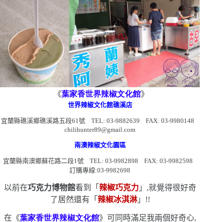
《
葉家香世界辣椒文化館
》
世界辣椒文化館礁溪店
宜蘭縣礁溪鄉礁溪路五段
61
號
TEL: 03-9882639 FAX: 03-9980148
chilihunter89@gmail.com
南澳辣椒文化園區
宜蘭縣南澳鄉蘇花路二段
1
號
TEL: 03-9982898 FAX: 03-9982598
訂購專線:
03-9982698
以前在
巧克力博物館
看到「
辣椒巧克力
」,就覺得很好奇
了
居然還有「
辣椒冰淇淋
」!!
在《
葉家香世界辣椒文化館
》可同時滿足我兩個好奇心,