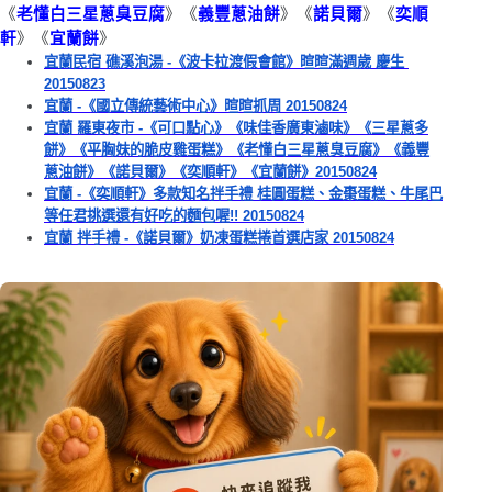
《
老懂白三星蔥臭豆腐
》《
義豐蔥油餅
》《
諾貝爾
》《
奕順
軒
》《
宜蘭餅
》 
宜蘭民宿 礁溪泡湯 -《波卡拉渡假會館》暄暄滿週歲 慶生 
20150823
宜蘭 -《國立傳統藝術中心》暄暄抓周 20150824
宜蘭 羅東夜市 -《可口點心》《味佳香廣東滷味》《三星蔥多
餅》《平胸妹的脆皮雞蛋糕》《老懂白三星蔥臭豆腐》《義豐
蔥油餅》《諾貝爾》《奕順軒》《宜蘭餅》20150824
宜蘭 -《奕順軒》多款知名拌手禮 桂圓蛋糕、金棗蛋糕、牛尾巴
等任君挑選還有好吃的麵包喔!! 20150824
宜蘭 拌手禮 -《諾貝爾》奶凍蛋糕捲首選店家 20150824