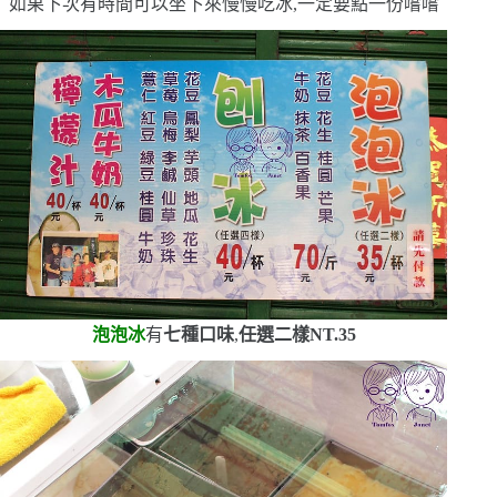
如果下次有時間可以坐下來慢慢吃冰,一定要點一份嚐嚐
泡泡冰
有
七種口味
,
任選二樣
NT.35