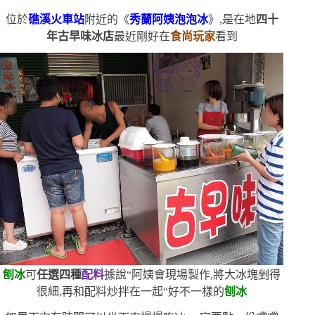
位於
礁溪火車站
附近的
《
秀蘭阿姨泡泡冰
》,是在地
四十
年古早味冰店
最近剛好在
食尚玩家
看到
刨冰
可
任選四種
配料
據說
“
阿姨會現場製作,將大冰塊剉得
很細,再和配料炒拌在一起
“
好不一樣的
刨冰