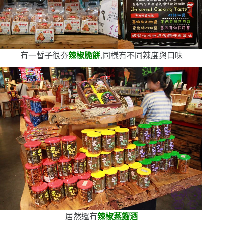
有一暫子很夯
辣椒脆餅
,同樣有不同辣度與口味
居然還有
辣椒蒸餾酒