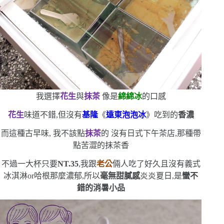
我選擇
花生
與
抹茶
像是
綿綿冰
的口感
花生
味道不錯,但沒有
基隆
《
遠東泡泡冰
》吃到的
香濃
而這種古早味,
我不該點
抹茶
的
沒有日式下午茶店,那種帶
點苦澀的抹茶香
不過一大杯只要
NT.35
,我跟
老公
倆人吃了好久
且沒有義式
冰淇淋
or
哈根那麼濃郁,所以
毫無甜膩感
炎炎夏日,是
蠻不
錯的消暑小品