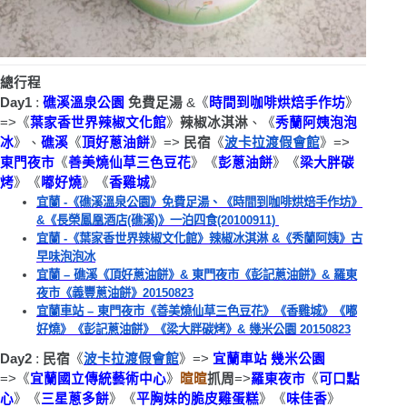
總行程
:
Day1 
礁溪溫泉公園
免費足
湯
 &
《
時間到咖啡烘焙手作坊
》
=>
《
葉家香世界辣椒文化館
》
辣椒冰淇
淋
、
《
秀蘭阿姨泡泡
冰
》、
礁溪
《
頂好蔥油餅
》=> 
民宿
《
波卡拉渡假會館
》
=> 
東門夜市
《
善美燒仙草三色豆花
》《
彭蔥油餅
》《
梁大胖碳
烤
》《
嘟好燒
》《
香雞城
》
宜蘭 -《礁溪溫泉公園》免費足湯、《時間到咖啡烘焙手作坊》
&《長榮鳳凰酒店(礁溪)》一泊四食(20100911) 
宜蘭 -《葉家香世界辣椒文化館》辣椒冰淇淋 &《秀蘭阿姨》古
早味泡泡冰
宜蘭 – 礁溪《頂好蔥油餅》& 東門夜市《彭記蔥油餅》& 羅東
夜市《義豐蔥油餅》20150823
宜蘭車站 – 東門夜市《善美燒仙草三色豆花》《香雞城》《嘟
好燒》《彭記蔥油餅》《梁大胖碳烤》& 幾米公園 20150823
:
Day2 
民宿
《
波卡拉渡假會館
》
=> 
宜蘭車站
幾米公園
=>
《
宜蘭國立傳統藝術中心
》
暄暄
抓
周
=>
羅東夜市
《
可口點
心
》《
三星蔥多餅
》《
平胸妹的脆皮雞蛋糕
》《
味佳香
》