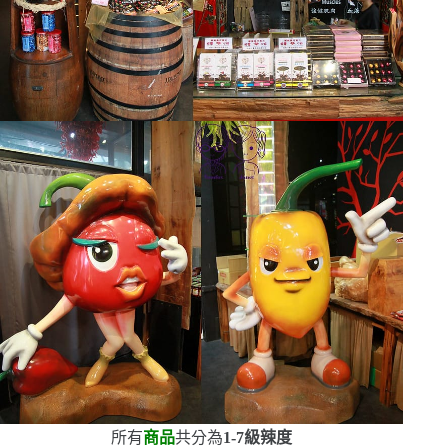
所有
商品
共分為
1-7
級辣度