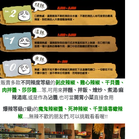
販賣多款
不同辣度等級
的
剝皮辣椒、雞心辣椒、干貝醬、
肉拌醬、莎莎醬
…等,可用來
拌麵、拌飯、燴炒、煮湯
/
麻
辣湯底
,或是作為
沾醬
,也可當
開胃小菜
直接食用
爆辣等級
(7
級
)
的
魔鬼辣椒醬、死神辣椒、千里達毒蠍辣
椒
…,無辣不歡的朋友們,可以挑戰看看喔!!