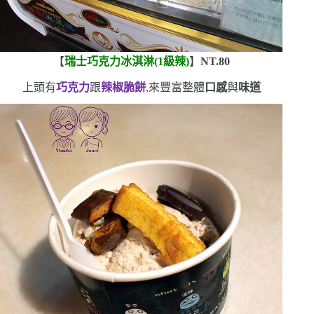
【
瑞士巧克力冰淇淋
(1
級辣
)
】
NT.80
上頭有
巧克力
跟
辣椒脆餅
,來豐富整體
口感
與
味道