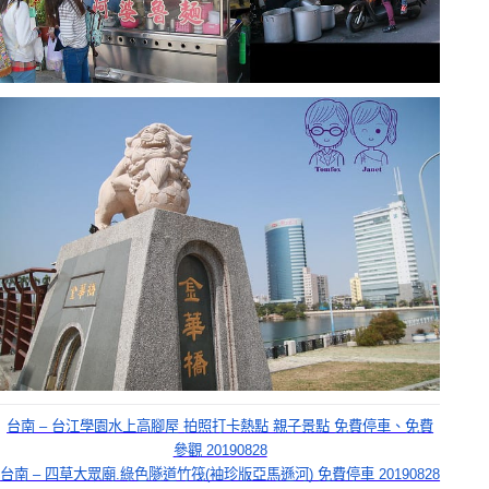
台南 – 台江學園水上高腳屋 拍照打卡熱點 親子景點 免費停車、免費
參觀 20190828
台南 – 四草大眾廟.綠色隧道竹筏(袖珍版亞馬遜河) 免費停車 20190828