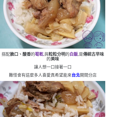
搭配
脆口、酸香
的
筍乾
,與
粒粒分明
的
白飯
,是
傳統古早味
的
美味
讓人想一口接著一口
難怪會有這麼多人喜愛
真希望能來
台北
開間分店