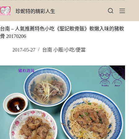
跳
珍妮特的精彩人生
至
主
要
台南 – 人氣推薦特色小吃《聖記軟骨飯》軟嫩入味的豬軟
內
骨 20170206
容
2017-05-27
台南 小販/小吃/便當