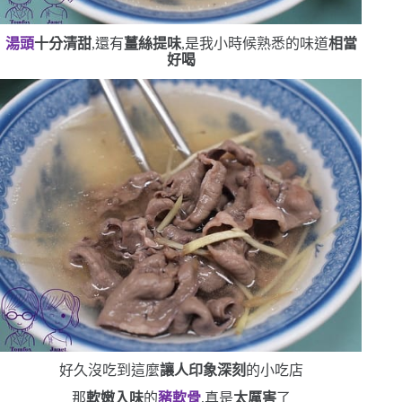
湯頭
十分清甜
,還有
薑絲提味
,是我小時候熟悉的味道
相當
好喝
好久沒吃到這麼
讓人印象深刻
的小吃店
那
軟嫩入味
的
豬軟骨
,真是
太厲害
了