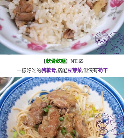
【
軟骨乾麵
】
NT.65
一樣好吃的
豬軟骨
,搭配
豆芽菜
,但沒有
筍干