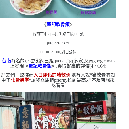
《
聖記軟骨飯
》
台南市中西區民生路二段
110
號
(06) 226 7379
11:00–21:00
;周日公休
台南
有名的小吃很多,已經
queue
了好多家,又再
google map
上發現《
聖記軟骨飯
》,獲得
好高的評價
(4.4/164)
網友們一致推薦
入口即化
的
豬軟骨
,還有人說
“
豬軟骨
猶如
中了
化骨綿掌
“
讓我立馬把
priority
拉到最高,迫不及待想來
吃看看