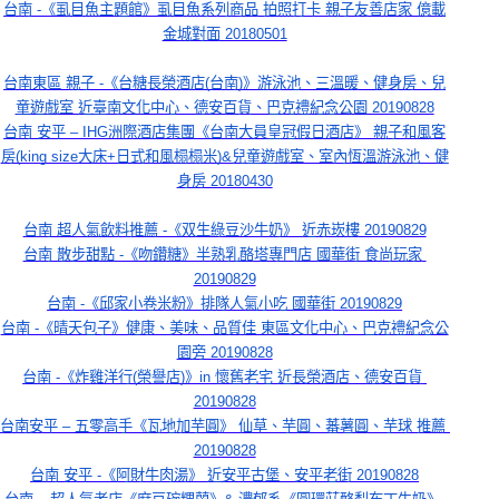
台南 -《虱目魚主題館》虱目魚系列商品 拍照打卡 親子友善店家 億載
金城對面 20180501
台南東區 親子 -《台糖長榮酒店(台南)》游泳池、三溫暖、健身房、兒
童遊戲室 近臺南文化中心、德安百貨、巴克禮紀念公園 20190828
台南 安平 – IHG洲際酒店集團《台南大員皇冠假日酒店》 親子和風客
房(king size大床+日式和風榻榻米)&兒童遊戲室、室內恆溫游泳池、健
身房 20180430
台南 超人氣飲料推薦 -《双生綠豆沙牛奶》 近赤崁樓 20190829
台南 散步甜點 -《吻鑽糖》半熟乳酪塔專門店 國華街 食尚玩家 
20190829
台南 -《邱家小卷米粉》排隊人氣小吃 國華街 20190829
台南 -《晴天包子》健康、美味、品質佳 東區文化中心、巴克禮紀念公
園旁 20190828
台南 -《炸雞洋行(榮譽店)》in 懷舊老宅 近長榮酒店、德安百貨 
20190828
台南安平 – 五零高手《瓦地加芋圓》 仙草、芋圓、蕃薯圓、芋球 推薦 
20190828
台南 安平 -《阿財牛肉湯》 近安平古堡、安平老街 20190828