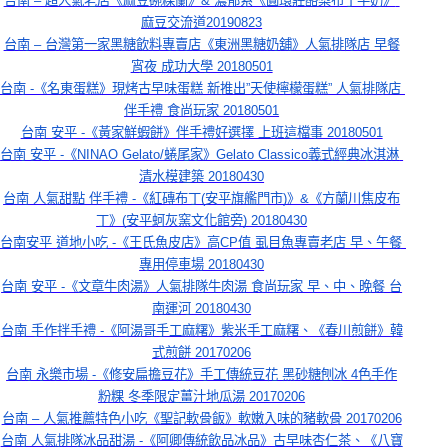
台南 – 超人氣老店《麻豆碗粿蘭》& 濃郁系《圓環莊酪梨布丁牛奶》 
麻豆交流道20190823
台南 – 台灣第一家黑糖飲料專賣店《東洲黑糖奶舖》人氣排隊店 早餐
宵夜 成功大學 20180501
台南 -《名東蛋糕》現烤古早味蛋糕 新推出”天使檸檬蛋糕” 人氣排隊店 
伴手禮 食尚玩家 20180501
台南 安平 -《黃家鮮蝦餅》伴手禮好選擇 上班這檔事 20180501
台南 安平 -《NINAO Gelato/蜷尾家》Gelato Classico義式經典冰淇淋 
清水模建築 20180430
台南 人氣甜點 伴手禮 -《紅磚布丁(安平旗艦門市)》&《方蘭川焦皮布
丁》(安平蚵灰窯文化館旁) 20180430
台南安平 道地小吃 -《王氏魚皮店》高CP值 虱目魚專賣老店 早、午餐 
專用停車場 20180430
台南 安平 -《文章牛肉湯》人氣排隊牛肉湯 食尚玩家 早、中、晚餐 台
南運河 20180430
台南 手作拌手禮 -《阿湯哥手工麻糬》紫米手工麻糬、《春川煎餅》韓
式煎餅 20170206
台南 永樂市場 -《修安扁擔豆花》手工傳統豆花 黑砂糖刨冰 4色手作
粉粿 冬季限定薑汁地瓜湯 20170206
台南 – 人氣推薦特色小吃《聖記軟骨飯》軟嫩入味的豬軟骨 20170206
台南 人氣排隊冰品甜湯 -《阿卿傳統飲品冰品》古早味杏仁茶、《八寶