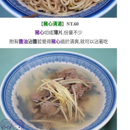
【
豬心清湯
】
NT.60
豬心
切成
薄片
,份量不少
附有
醬油
沾醬
若覺得
豬心
過於清爽,就可以沾著吃