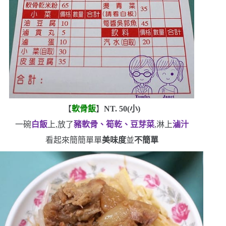
【
軟骨飯
】
NT. 50(
小
)
一碗
白飯
上,放了
豬軟骨、筍乾、豆芽菜
,淋上
滷汁
看起來簡簡單單
美味度
並
不簡單