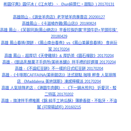
彬圓仔惠》圓仔冰 (《江水號》、《hun純薏仁。甜點》) 20170131
高雄岡山 -《源坐羊肉店》老字號羊肉專賣店 20200127
高雄鳳山 -《卡滋嗑炸雞(鳳山店)》20190824
高雄 鳳山 -《芙蓉同源(鳳山總店)》芋香珍珠奶露”芋頭牛奶+芋頭珍珠” 
20180429
高雄 鳳山春捲/潤餅 -《鳳山南台春卷》vs《鳳山美麗島春捲》 食尚玩
家 20170204
高雄 鳳山 – 超厚切《天使雞排》& 厚奶茶《圓石禪飲》20170204
高雄 -《懿品乳酪菓子手造所(美術本舖)》拌手禮的好選擇 20170204
高雄 -《不識紅豆餅》不一樣的日式紅豆餅 20170204
高雄 -《卡啡那CAFFAINA(美術館店)》法式甜點 咖啡 輕食 人氣排隊
店 《Maddalena 美地瑞斯》凍感檸檬派 20170204
高雄 人氣排隊老店 -《港園牛肉麵》、《下一鍋水煎包》 近愛河、駁
二特區 20170202
高雄 – 旗津拌手禮推薦《錦.純手工地瓜酥》薄脆香甜、不黏牙、不油
膩 (可現場試吃) 20160215