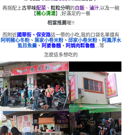
再搭配上
古早味
配菜
、
粒粒分明
的
白飯
、
滷汁
,以及一碗
【
豬心清湯
】,好滿足的一餐
相當推薦
喔!!
而附近
國華街、保安路
這一帶的小吃,
我的口袋名單還有
阿明豬心冬粉
、
葉家小卷米粉
、
邱家小卷米粉
、
阿鳳浮水
虱目魚羹
、
阿婆魯麵
、
阿娟肉粽魯麵
…等
怎麼這多想吃的