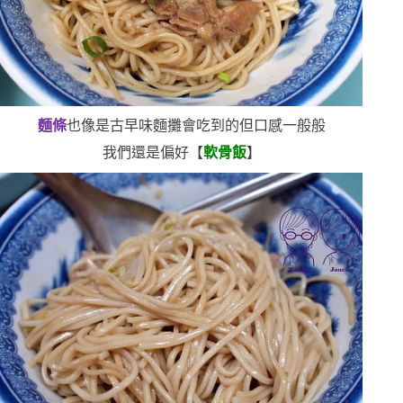
麵條
也像是古早味麵攤會吃到的
但口感一般般
我們還是偏好【
軟骨飯
】