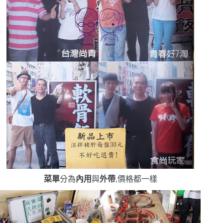
菜單
分為
內用
與
外帶
,價格都一樣