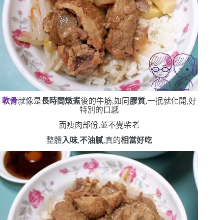
軟骨
就像是
長時間燉煮
後的牛筋,如同
膠質
,一抿就化開,好
特別的口感
而瘦肉部份,並不覺柴老
整體
入味
,
不油膩
,真的
相當好吃