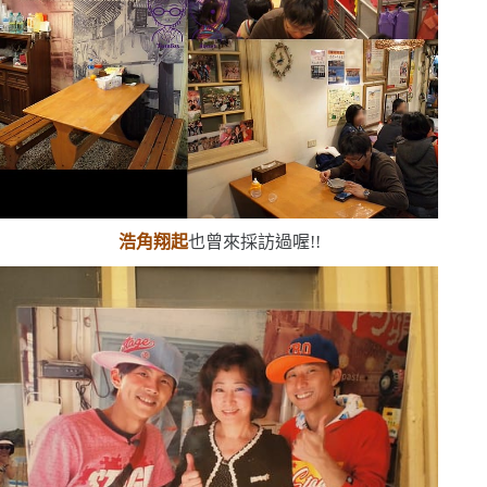
浩角翔起
也曾來採訪過喔!!