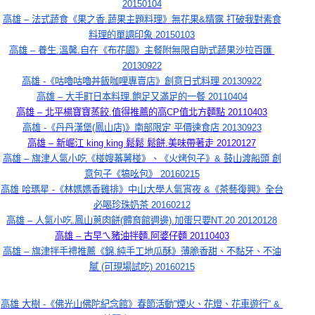
20150104
高雄 – 法式蔬食《果之香.蔬果主題料理》無花果&精露 打破我對素食
料理的單調印象 20150103
高雄 – 養生.溫馨.自在《布花園》主餐附無限自助式蔬果沙拉百匯 
20130922
高雄 -《咕嚕咕嚕丼飯咖哩專賣店》創意日式料理 20130922
高雄 – 大手町日本料理.飽足又滿足的一餐 20110404
高雄 – 北平楊寶寶蒸餃.值得推薦的高CP值北方麵點 20110403
高雄 -《丹丹漢堡(鳳山店)》南部限定 平價速食店 20130923
高雄 – 新崛江 king king 鬆鬆 鬆餅.美味帶著走 20120127
高雄 – 旗津人氣小吃《椪嫂蕃薯椪》、《火烤包子》& 鼓山渡船頭 創
意包子《犒吆包》 20160215
高雄 哈瑪星 -《林媽媽香雞排》中山大學人氣宵夜 &《茶藝復興》全台
必喝珍珠奶茶 20160212
高雄 – 人氣小吃.鳳山蔥肉餅(體育館週邊).加蛋只要NT.20 20120128
高雄 – 古早ㄟ豬油拌麵.阿婆仔麵 20110403
高雄 – 旗津拌手禮推薦《錦.純手工地瓜酥》薄脆香甜、不黏牙、不油
膩 (可現場試吃) 20160215
高雄 大樹 -《佛光山佛陀紀念館》春節活動”煙火、花燈、花車遊行” & 