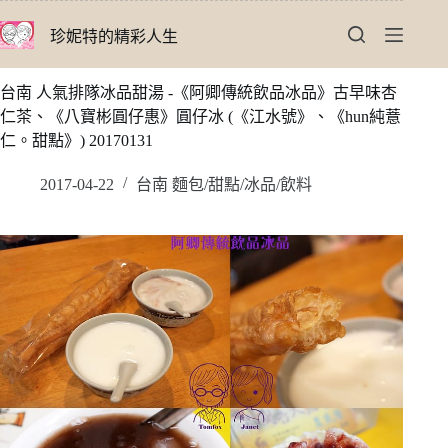
跳
珍妮特的精彩人生
至
主
要
台南 人氣排隊冰品甜湯 -《阿卿傳統飲品冰品》古早味杏
內
仁茶、《八寶彬圓仔惠》圓仔冰 (《江水號》、《hun純薏
容
仁。甜點》) 20170131
2017-04-22
台南 麵包/甜點/冰品/飲料