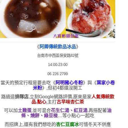
《
阿卿傳統飲品冰品
》
台南市中西區保安路
82
號
14:00-23:00
06 226 2799
當天的預定行程是要去吃《
阿明豬心冬粉
》與《
葉家小卷
米粉
》,但初
4
都還沒開工
路過這
排隊店
,立刻
Google
網路評價,原來是家
人氣傳統飲
品.點心
,主打
古早味杏仁茶
可以加
土雞蛋
,並可混合
花生仁湯、紅豆湯
,再搭配著
油
條、燒餅、綠豆椪
…等小點心一起吃
而招牌上,還有我們想吃的
杏仁豆腐冰
可惜冬天不供應