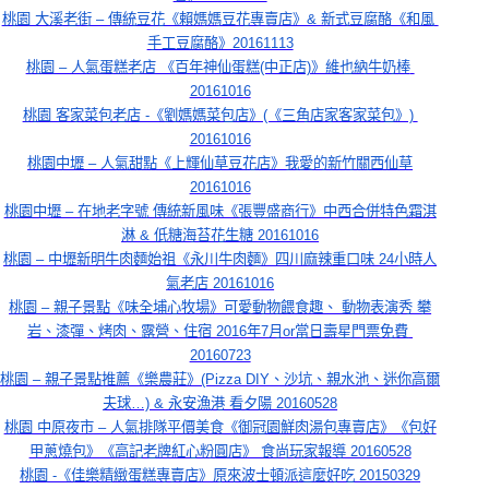
桃園 大溪老街 – 傳統豆花《賴媽媽豆花專賣店》& 新式豆腐酪《和風 
手工豆腐酪》20161113
桃園 – 人氣蛋糕老店 《百年神仙蛋糕(中正店)》維也納牛奶棒 
20161016
桃園 客家菜包老店 -《劉媽媽菜包店》(《三角店家客家菜包》) 
20161016
桃園中壢 – 人氣甜點《上輝仙草豆花店》我愛的新竹關西仙草
20161016
桃園中壢 – 在地老字號 傳統新風味《張豐盛商行》中西合併特色霜淇
淋 & 低糖海苔花生糖 20161016
桃園 – 中壢新明牛肉麵始祖《永川牛肉麵》四川麻辣重口味 24小時人
氣老店 20161016
桃園 – 親子景點《味全埔心牧場》可愛動物餵食趣、 動物表演秀 攀
岩、漆彈、烤肉、露營、住宿 2016年7月or當日壽星門票免費 
20160723
桃園 – 親子景點推薦《樂農莊》(Pizza DIY、沙坑、親水池、迷你高爾
夫球…) & 永安漁港 看夕陽 20160528
桃園 中原夜市 – 人氣排隊平價美食《御冠園鮮肉湯包專賣店》《包好
甲蔥燒包》《高記老牌紅心粉圓店》 食尚玩家報導 20160528
桃園 -《佳樂精緻蛋糕專賣店》原來波士頓派這麼好吃 20150329