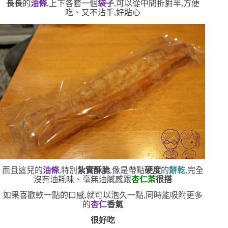
長長
的
油條
,上下各套一個
袋子
,可以從中間折對半,方便
吃、又不沾手,好貼心
而且這兒的
油條
,特別
紮實酥脆
,像是帶點
硬度
的
餅乾
,完全
沒有油耗味、毫無油膩感
跟
杏仁茶
很搭
如果
喜歡軟一點的口感,就可以泡久一點,同時能吸附更多
的
杏仁
香氣
很好吃