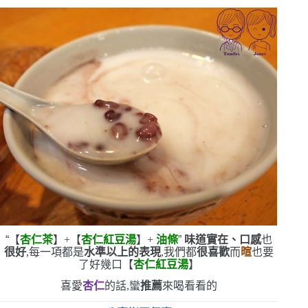
“
【
杏仁茶
】
+
【
杏仁紅豆湯
】
+
油條
”
味道實在、口感
也
很好
,每一項都是
水準以上的表現
,我們都
很喜歡
而
暄
也要
了好幾口
【
杏仁紅豆湯
】
喜愛
杏仁
的話,蠻
推薦
來喝看看的