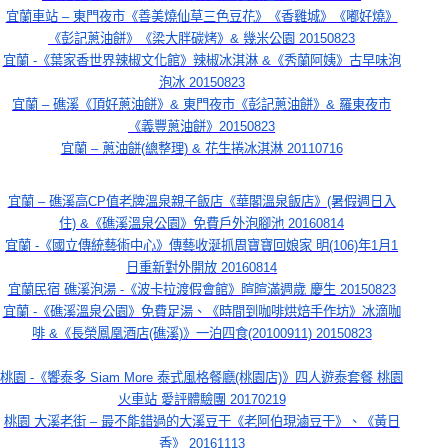
宜蘭車站 – 東門夜市《善美燒仙草三色豆花》《香雞城》《嘟好燒》
《彭記蔥油餅》《梁大胖碳烤》& 幾米公園 20150823
宜蘭 -《葉家香世界辣椒文化館》辣椒冰淇淋 &《秀蘭阿姨》古早味泡
泡冰 20150823
宜蘭 – 礁溪《頂好蔥油餅》& 東門夜市《彭記蔥油餅》& 羅東夜市
《義豐蔥油餅》20150823
宜蘭 – 蔥油餅(總整理) & 花生捲冰淇淋 20110716
宜蘭 – 礁溪高CP值老牌溫泉親子飯店《華閣溫泉飯店》(暑假週日入
住) &《礁溪溫泉公園》免費戶外泡腳池 20160814
宜蘭 -《國立傳統藝術中心》傳藝收涎抓周寶寶回娘家 明(106)年1月1
日重新對外開放 20160814
宜蘭民宿 礁溪泡湯 -《波卡拉渡假會館》暄暄滿週歲 慶生 20150823
宜蘭 -《礁溪溫泉公園》免費足湯、《時間到咖啡烘焙手作坊》冰滴咖
啡 &《長榮鳳凰酒店(礁溪)》一泊四食(20100911) 20150823
桃園 -《饗泰多 Siam More 泰式風格餐廳(桃園店)》四人遊泰套餐 桃園
火車站 愛評體驗團 20170219
桃園 大溪老街 – 最不能錯過的大溪豆干《老阿伯現滷豆干》、《黃日
香》 20161113