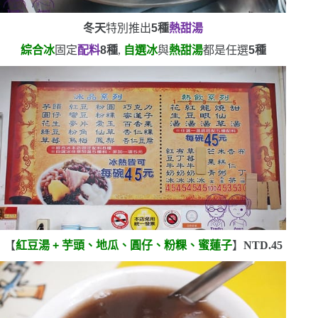
冬天
特別推出
5
種
熱甜湯
綜合冰
固定
配料
8
種
,
自選冰
與
熱甜湯
都是任選
5
種
【
紅豆湯
+
芋頭、地瓜、圓仔、粉粿、蜜蓮子
】
NTD.45