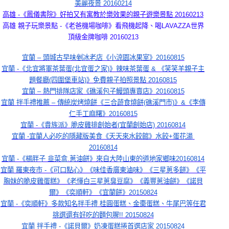
美麗夜景 20160214
高雄 -《鳳儀書院》好拍又有寓教於樂效果的親子遊樂景點 20160213
高雄 親子玩樂景點 -《老爸機場咖啡》看飛機起降、喝LAVAZZA世界
頂級金牌咖啡 20160213
宜蘭 – 頭城古早味剉冰老店《小涼園冰果室》20160815
宜蘭 -《北宜將軍茶葉蛋(北宜蛋之家)》辣味茶葉蛋 & 《笑笑羊親子主
題餐廳(四圍堡車站)》免費親子拍照景點 20160815
宜蘭 – 熱門排隊店家《礁溪包子鰻頭專賣店》20160815
宜蘭 拌手禮推薦 – 傳統炭烤燒餅《三合蔬食燒餅(礁溪門市)》&《李傳
仁手工麻糬》20160815
宜蘭 -《貴族派》脆皮雞排創始者(宜蘭創始店) 20160814
宜蘭 -宜蘭人必吃的隱藏版美食《天天來水餃館》水餃+蛋花湯 
20160814
宜蘭 -《楊胖子 韭菜盒.蔥油餅》來自大陸山東的道地家鄉味20160814
宜蘭 羅東夜市 -《可口點心》《味佳香廣東滷味》《三星蔥多餅》《平
胸妹的脆皮雞蛋糕》《老懂白三星蔥臭豆腐》《義豐蔥油餅》《諾貝
爾》《奕順軒》《宜蘭餅》20150824
宜蘭 -《奕順軒》多款知名拌手禮 桂圓蛋糕、金棗蛋糕、牛尾巴等任君
挑選還有好吃的麵包喔!! 20150824
宜蘭 拌手禮 -《諾貝爾》奶凍蛋糕捲首選店家 20150824