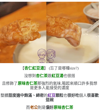
【
杏仁紅豆湯
】
(
忘了是哪種
size
?
)
沒想到
杏仁茶
跟
紅豆湯
也很搭
且修飾了
原味杏仁茶
那強烈的氣味,喝起來順口許多
我想
是更多人能接受的濃度
整體
甜度適中
飽滿、綿密
的
紅豆
顆粒
也
很好吃
個人
很喜歡
這碗
而
老公
則是
偏好
原味杏仁茶