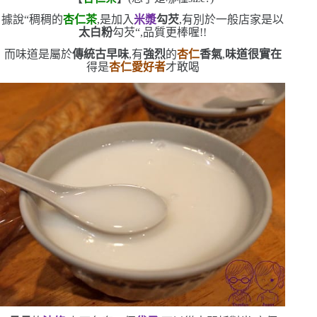
據說
“
稠稠的
杏仁茶
,是加入
米漿
勾芡
,有別於一般店家是以
太白粉
勾芡
“
,品質更棒喔!!
而味道是屬於
傳統古早味
,有
強烈
的
杏仁
香氣
,
味道很實在
得是
杏仁愛好者
才敢喝