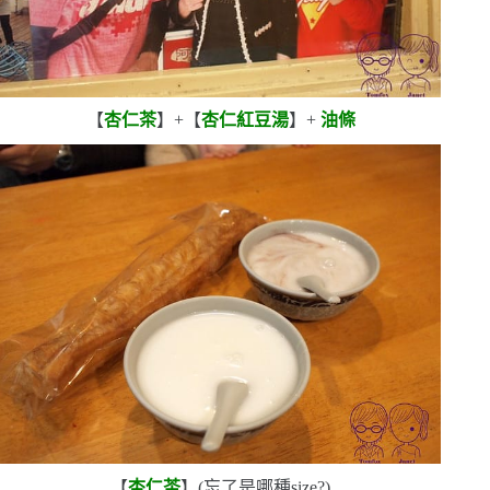
【
杏仁茶
】
+
【
杏仁紅豆湯
】
+
油條
【
杏仁茶
】
(
忘了是哪種
size
?
)