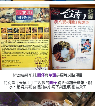
近
20
幾種配料,
圓仔
與
芋頭
是
招牌必點項目
特別是每天早上手工現做的
圓仔
,得經過
糯米磨漿、脫
水、結塊
,再用食指削成小塊下鍋
煮滾
,相當費工