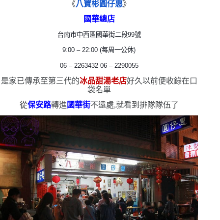
《
八寶彬圓仔惠
》
國華總店
台南市中西區國華街二段
99
號
9:00 – 22:00 (
每周一公休
)
06 – 2263432 06 – 2290055
是家已傳承至第三代的
冰品甜湯老店
好久以前便收錄在口
袋名單
從
保安路
轉進
國華街
不遠處,就看到排隊隊伍了