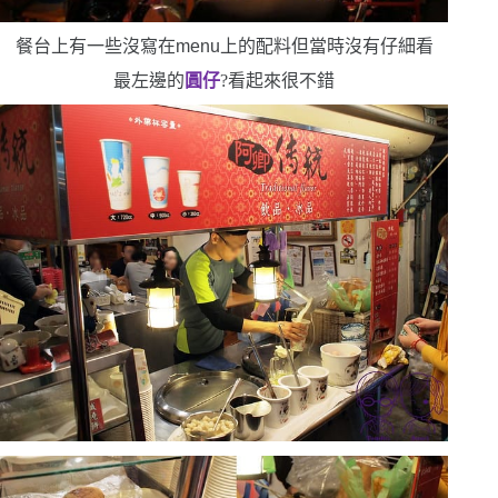
餐台上有一些沒寫在
menu
上的配料
但當時沒有仔細看
最左邊的
圓仔
?看起來很不錯