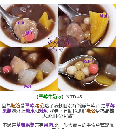
【
草莓牛奶冰
】
NTD.45
因為
暄暄
愛
草莓
,
老公
點了這款
但沒有新鮮草莓,而是
草莓
果醬
還淋上
糖水
和
煉乳
,我看了有點抖
還好
老公
身為
高雄
人
,能耐得住
“
甜
“
不過這
草莓果醬
帶有
果肉
,比一般大賣場的平價草莓醬厲