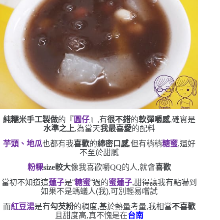
純糯米手工製做
的『
圓仔
』,有
很不錯
的
軟彈嚼感
,確實是
水準之上
,為當天
我最喜愛
的配料
芋頭、地瓜
也都有我
喜歡
的
綿密口感
,但有稍稍
糖蜜
,還好
不至於甜膩
粉粿
size
較大
像我喜歡嚼
QQ
的人,就會
喜歡
當初不知道這
蓮子
是
“
糖蜜
“
過的
蜜蓮子
,甜得讓我有點嚇到
如果不是螞蟻人
(
我
)
,可別輕易嚐試
而
紅豆湯
是有
勾芡粉
的稠度,基於熱量考量,我相當
不喜歡
且甜度高,真不愧是在
台南