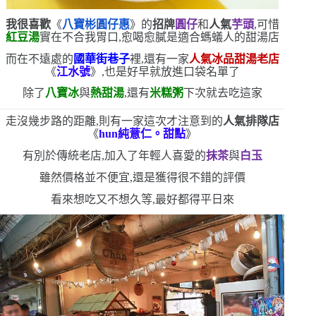
我很喜歡
《
八寶彬圓仔惠
》
的
招牌
圓仔
和
人氣
芋頭
,可惜
紅豆湯
實在不合我胃口,愈喝愈膩
是適合螞蟻人的甜湯店
而在不遠處的
國華街巷子
裡,還有一家
人氣冰品甜湯老店
《
江水號
》,也是好早就放進口袋名單了
除了
八寶冰
與
熱甜湯
,還有
米糕粥
下次就去吃這家
走沒幾步路的距離,則有一家這次才注意到的
人氣排隊店
《
hun
純薏仁。甜點
》
有別於傳統老店,加入了年輕人喜愛的
抹茶
與
白玉
雖然價格並不便宜,還是獲得很不錯的評價
看來想吃又不想久等,最好都得平日來