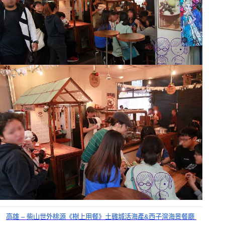
高雄 – 柴山世外桃源《樹上用餐》土雞城活海產&西子灣海景餐廳 