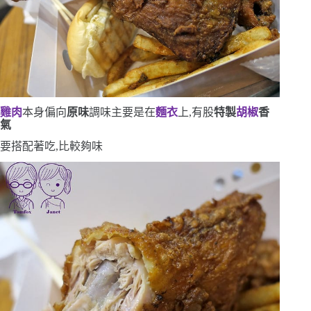
雞肉
本身偏向
原味
調味主要是在
麵衣
上,有股
特製
胡椒
香
氣
要搭配著吃,比較夠味