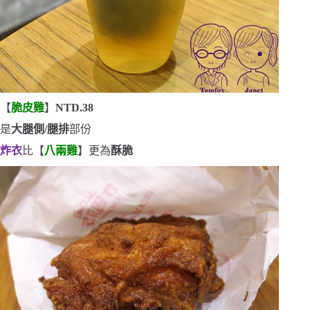
【
脆皮雞
】
NTD.38
是
大腿側
/
腿排
部份
炸衣
比【
八兩雞
】更為
酥脆