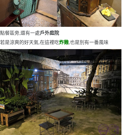
點餐區旁,還有一處
戶外庭院
若是涼爽的好天氣,在這裡吃
炸雞
,也是別有一番風味