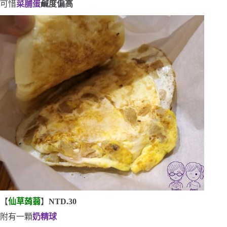
可惜
菜脯蛋
鹹度偏高
【
仙草蒟蒻
】
NTD.30
附有一顆
奶精球