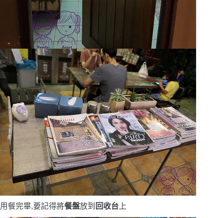
用餐完畢,要記得將
餐盤
放到
回收台
上