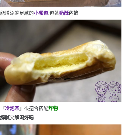
能增添飽足感的
小餐包
,包著
奶酥
內餡
『
冷泡茶
』很適合搭配
炸物
解膩
又
解渴
好喝