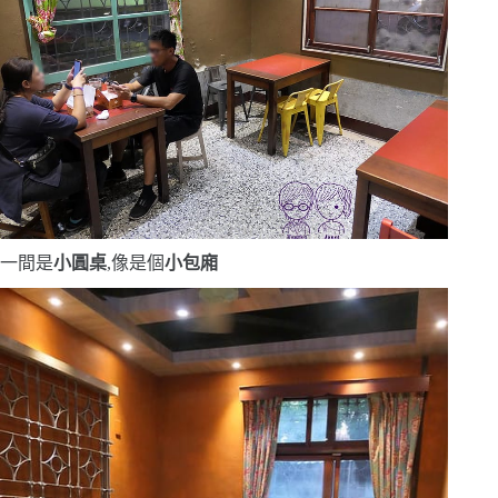
一間是
小
圓桌
,
像是個
小包廂