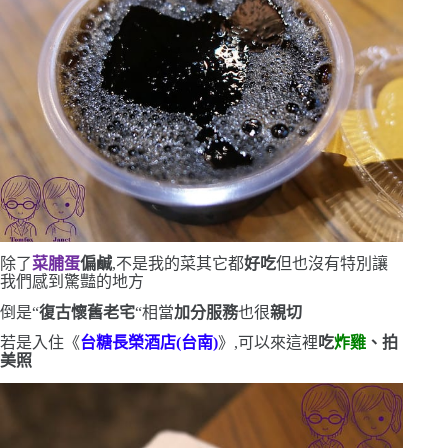
除了
菜脯蛋
偏鹹
,不是我的菜
其它都
好吃
但也沒有特別讓
我們感到驚豔的地方
倒是
“
復古懷舊老宅
“
相當
加分
服務
也很
親切
若是入住《
台糖長榮酒店
(
台南
)
》,可以來這裡
吃
炸雞
、拍
美照