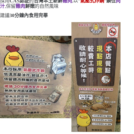
採用
CAS
認証
的
台灣本土新鮮
雞肉
,以
“
氣壓式炸鍋
“
鎖住
肉
汁
,保留
雞肉
鮮嫩
的自然風味
建議
30
分鐘內食用完畢