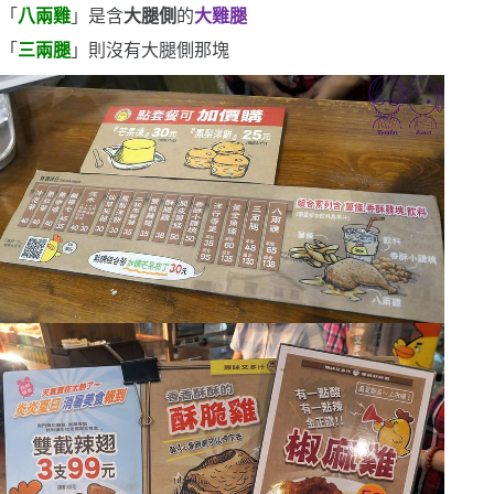
「
八兩雞
」是含
大腿側
的
大雞腿
「
三兩腿
」則沒有大腿側那塊