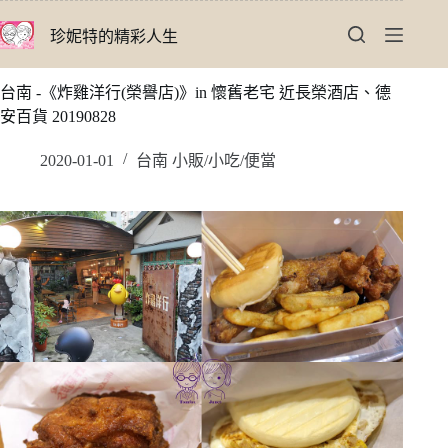
跳
珍妮特的精彩人生
至
主
要
台南 -《炸雞洋行(榮譽店)》in 懷舊老宅 近長榮酒店、德
內
安百貨 20190828
容
2020-01-01
台南 小販/小吃/便當