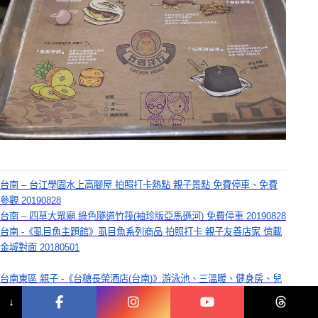
台南 – 台江學園水上高腳屋 拍照打卡熱點 親子景點 免費停車、免費
參觀 20190828
台南 – 四草大眾廟.綠色隧道竹筏(袖珍版亞馬遜河) 免費停車 20190828
台南 -《虱目魚主題館》虱目魚系列商品 拍照打卡 親子友善店家 億載
金城對面 20180501
台南東區 親子 -《台糖長榮酒店(台南)》游泳池、三溫暖、健身房、兒
童遊戲室 近臺南文化中心、德安百貨、巴克禮紀念公園 20190828
↓
台南 安平 – IHG洲際酒店集團《台南大員皇冠假日酒店》 親子和風客