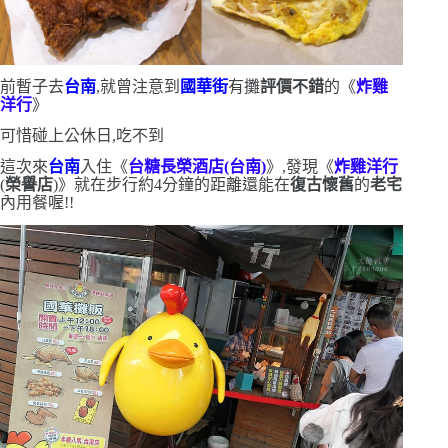
前暫子去
台南
,就曾注意到
國華街
有攤
評價不錯
的《
炸雞
洋行
》
可惜碰上公休日,吃不到
這次來
台南
入住《
台糖長榮酒店
(
台南
)
》,發現《
炸雞洋行
(
榮譽店
)
》就在步行約
4
分鐘的距離
還能在
復古懷舊
的
老宅
內用餐喔!!