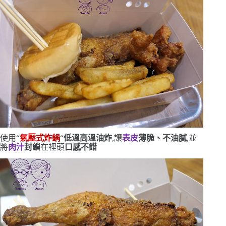
使用
“
氣壓式炸鍋
“
低溫高溫油炸
,讓
表皮
薄脆、不油膩
,並
將
肉汁
封鎖
在裡頭
口感不錯