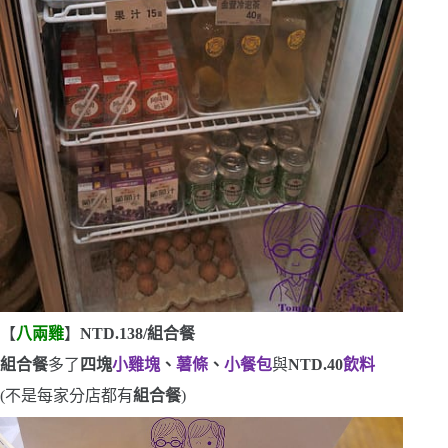
【
八兩雞
】
NTD.138/
組合餐
組合餐
多了
四塊
小雞塊
、
薯條
、
小餐包
與
NTD.40
飲料
(
不是每家分店都有
組合餐
)