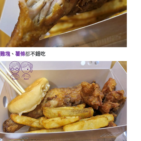
雞塊
、
薯條
都
不錯吃