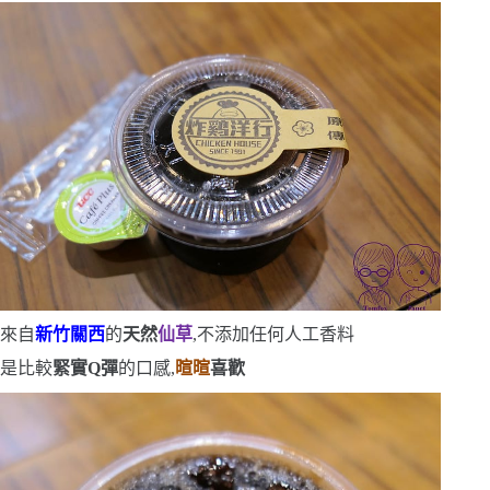
來自
新竹關西
的
天然
仙草
,不添加任何人工香料
是比較
緊實
Q
彈
的口感,
暄暄
喜歡