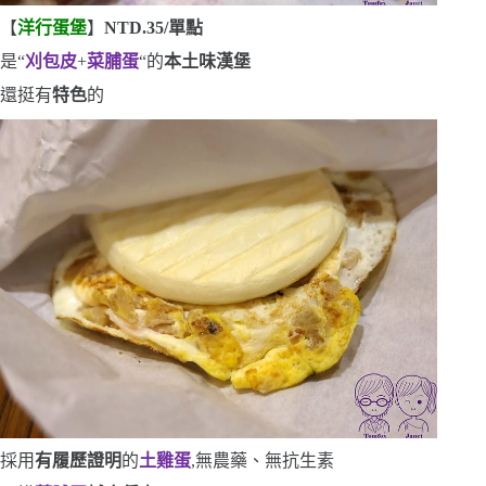
【
洋行蛋堡
】
NTD.35/
單點
是
“
刈包皮
+
菜脯蛋
“
的
本土味漢堡
還挺有
特色
的
採用
有履歷證明
的
土雞蛋
,無農藥、無抗生素