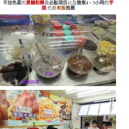
不加色素
的
黑糖粉粿
是
必點項目
以及
燉煮
4
、
5
小時
的
芋
頭
,也是
老板
推薦