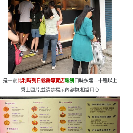
是一家
比利時列日鬆餅專賣店
鬆餅
口味
多達
二十種以上
秀上圖片,並清楚標示內容物,相當用心