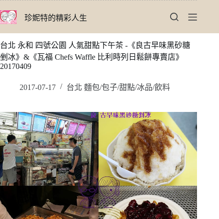
跳
珍妮特的精彩人生
至
主
要
台北 永和 四號公園 人氣甜點下午茶 -《良古早味黑砂糖
內
剉冰》&《瓦福 Chefs Waffle 比利時列日鬆餅專賣店》
容
20170409
2017-07-17
台北 麵包/包子/甜點/冰品/飲料