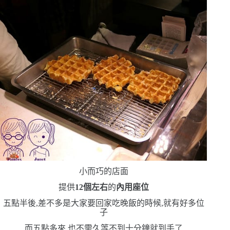
小而巧的店面
提供
12
個左右
的
內用座位
五點半後,差不多是大家要回家吃晚飯的時候,就有好多位
子
而五點多來,也不需久等
不到十分鐘就到手了