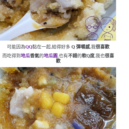
可能因為
QQ
黏在一起,給得好多
Q
彈嚼感
,我
很喜歡
而吃得到
地瓜
香氣
的
地瓜圓
,也有
不錯
的
軟
Q
度
,我也
很喜
歡