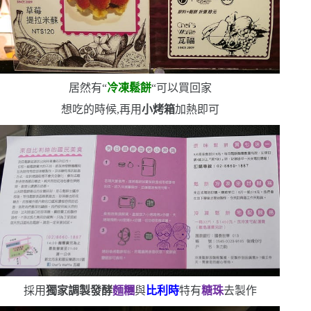
居然有
“
冷凍鬆餅
“
可以買回家
想吃的時候,再用
小烤箱
加熱即可
採用
獨家調製發酵
麵糰
與
比利時
特有
糖珠
去製作