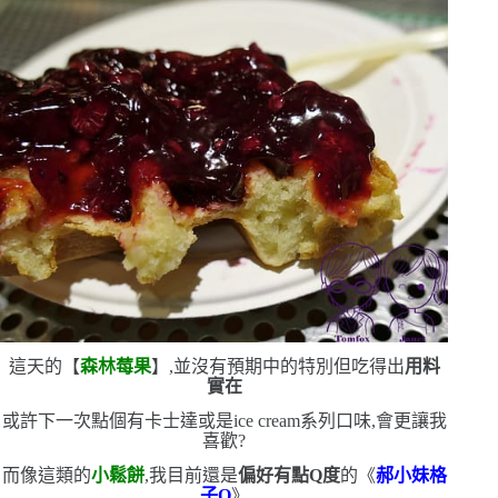
這天的【
森林莓果
】,並沒有預期中的特別
但吃得出
用料
實在
或許下一次點個有卡士達或是
ice cream
系列口味,會更讓我
喜歡?
而像這類的
小鬆餅
,我目前還是
偏好有點
Q
度
的《
郝小妹格
子Q
》