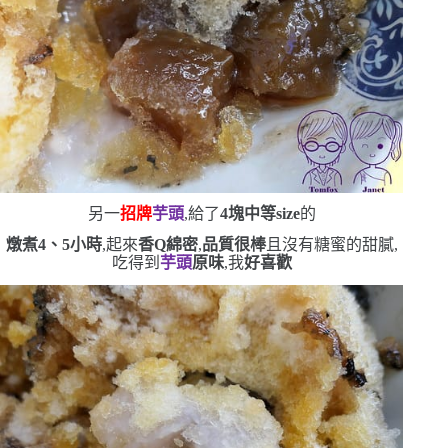
另一
招牌
芋頭
,給了
4
塊中等
size
的
燉煮
4
、
5
小時
,起來
香
Q
綿密
,
品質很棒
且沒有糖蜜的甜膩,
吃得到
芋頭
原味
,我
好喜歡