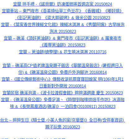
宜蘭 拌手禮 -《諾貝爾》奶凍蛋糕捲首選店家 20150824
宜蘭車站 – 東門夜市《善美燒仙草三色豆花》《香雞城》《嘟好燒》
《彭記蔥油餅》《梁大胖碳烤》& 幾米公園 20150823
宜蘭 -《葉家香世界辣椒文化館》辣椒冰淇淋 &《秀蘭阿姨》古早味泡
泡冰 20150823
宜蘭 – 礁溪《頂好蔥油餅》& 東門夜市《彭記蔥油餅》& 羅東夜市
《義豐蔥油餅》20150823
宜蘭 – 蔥油餅(總整理) & 花生捲冰淇淋 20110716
宜蘭 – 礁溪高CP值老牌溫泉親子飯店《華閣溫泉飯店》(暑假週日入
住) &《礁溪溫泉公園》免費戶外泡腳池 20160814
宜蘭 -《國立傳統藝術中心》傳藝收涎抓周寶寶回娘家 明(106)年1月1
日重新對外開放 20160814
宜蘭民宿 礁溪泡湯 -《波卡拉渡假會館》暄暄滿週歲 慶生 20150823
宜蘭 -《礁溪溫泉公園》免費足湯、《時間到咖啡烘焙手作坊》冰滴咖
啡 &《長榮鳳凰酒店(礁溪)》一泊四食(20100911) 20150823
台北 – 暄暄生日《騎士堡.小美人魚的家(京華堡)》全日卷(含停車資訊) 
親子玩樂 20160823