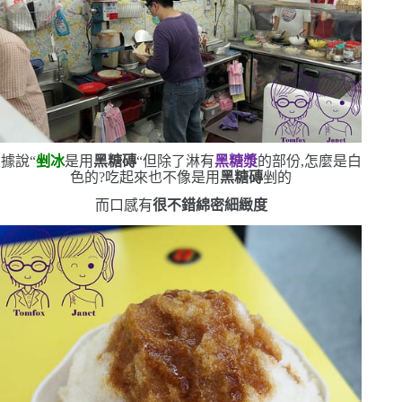
據說
“
剉冰
是用
黑糖磚
“
但除了淋有
黑糖漿
的部份,怎麼是白
色的?吃起來也不像是用
黑糖磚
剉的
而口感有
很不錯綿密細緻度