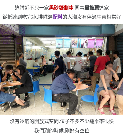
這附近不只一家
黑砂糖剉冰
,同事
最推薦
這家
從抵達到吃完冰,排隊選
配料
的人潮沒有停過
生意相當好
沒有冷氣的開放式空間,位子不多不少
翻桌率很快
我們到的時候,剛好有空位