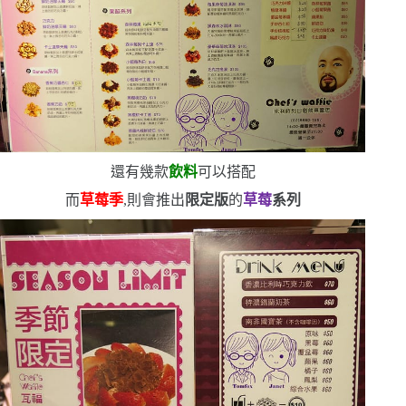
還有幾款
飲料
可以搭配
而
草莓季
,則會推出
限定版
的
草莓
系列