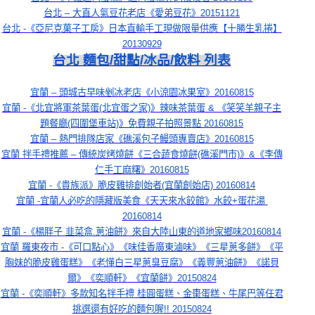
台北 – 大直人氣豆花老店《愛弟豆花》20151121
台北 -《亞尼克菓子工房》日本直輸手工現做限量供應【十勝生乳捲】
20130929
台北 麵包/甜點/冰品/飲料 列表
宜蘭 – 頭城古早味剉冰老店《小涼園冰果室》20160815
宜蘭 -《北宜將軍茶葉蛋(北宜蛋之家)》辣味茶葉蛋 & 《笑笑羊親子主
題餐廳(四圍堡車站)》免費親子拍照景點 20160815
宜蘭 – 熱門排隊店家《礁溪包子鰻頭專賣店》20160815
宜蘭 拌手禮推薦 – 傳統炭烤燒餅《三合蔬食燒餅(礁溪門市)》&《李傳
仁手工麻糬》20160815
宜蘭 -《貴族派》脆皮雞排創始者(宜蘭創始店) 20160814
宜蘭 -宜蘭人必吃的隱藏版美食《天天來水餃館》水餃+蛋花湯 
20160814
宜蘭 -《楊胖子 韭菜盒.蔥油餅》來自大陸山東的道地家鄉味20160814
宜蘭 羅東夜市 -《可口點心》《味佳香廣東滷味》《三星蔥多餅》《平
胸妹的脆皮雞蛋糕》《老懂白三星蔥臭豆腐》《義豐蔥油餅》《諾貝
爾》《奕順軒》《宜蘭餅》20150824
宜蘭 -《奕順軒》多款知名拌手禮 桂圓蛋糕、金棗蛋糕、牛尾巴等任君
挑選還有好吃的麵包喔!! 20150824