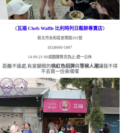
《
瓦福
Chefs Waffle
比利時列日鬆餅專賣店
》
新北市永和區安樂路
202
號
(02)8660-1887
14:00-21:00
或麵團售完為止;週一公休
距離不遠處,有家顯眼的
桃紅色招牌
與
等候人潮
讓我不得
不去買一份來嚐嚐