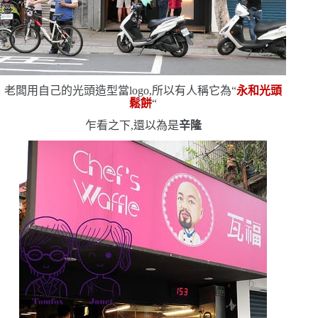
老闆用自己的光頭造型當
logo
,所以有人稱它為
“
永和光頭
鬆餅
“
乍看之下,還以為是
辛隆