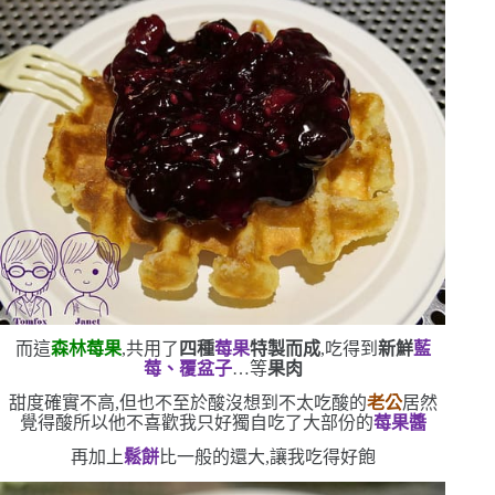
而這
森林莓果
,共用了
四種
莓果
特製而成
,吃得到
新鮮
藍
莓、覆盆子
…等
果肉
甜度確實不高,但也不至於酸
沒想到不太吃酸的
老公
居然
覺得酸
所以他不喜歡
我只好獨自吃了大部份的
莓果醬
再加上
鬆餅
比一般的還大,讓我吃得好飽