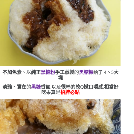
不加色素
、以
純正
黑糖粉
手工蒸製
的
黑糖粿
給了
4
、
5
大
塊
淡雅、實在
的
黑糖
香氣
,以及
很棒
的
軟
Q
嫩口嚼感
,
相當好
吃
果真是
招牌必點