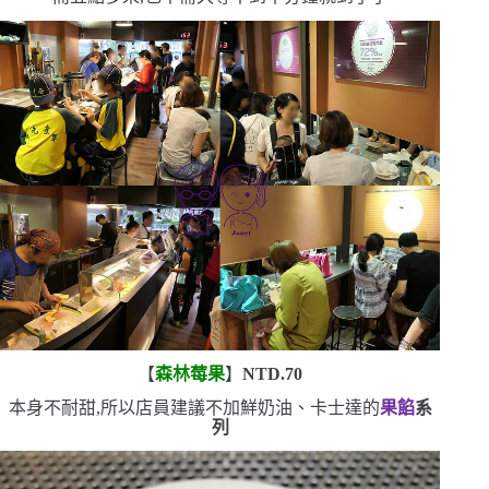
【
森林莓果
】
NTD.70
本身不耐甜,所以店員建議不加鮮奶油、卡士達的
果餡
系
列