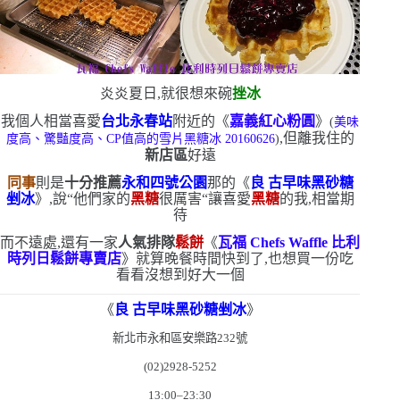
炎炎夏日,就很想來碗
挫冰
我個人相當喜愛
台北永春站
附近的《
嘉義紅心粉圓
》
(
美味
,但離我住的
度高、驚豔度高、
CP
值高的雪片黑糖冰
20160626
)
新店區
好遠
同事
則是
十分推薦
永和四號公園
那的《
良
古早味黑砂糖
剉冰
》,說
“
他們家的
黑糖
很厲害
“
讓喜愛
黑糖
的我,相當期
待
而不遠處,還有一家
人氣排隊
鬆餅
《
瓦福
Chefs Waffle
比利
時列日鬆餅專賣店
》
就算晚餐時間快到了,也想買一份吃
看看
沒想到好大一個
《
良
古早味黑砂糖剉冰
》
新北市永和區安樂路
232
號
(02)2928-5252
13:00
–
23:30