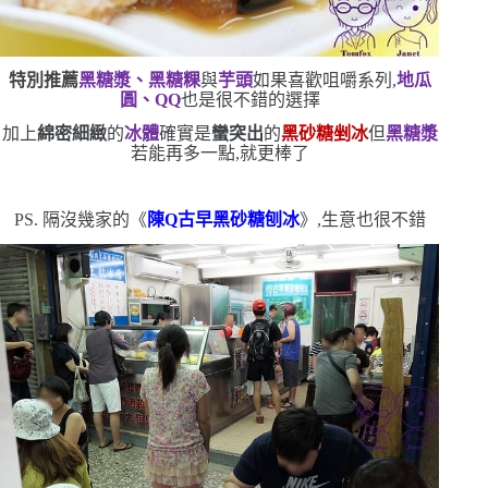
特別推薦
黑糖漿、黑糖粿
與
芋頭
如果喜歡咀嚼系列,
地瓜
圓、
QQ
也是很不錯的選擇
加上
綿密細緻
的
冰體
確實是
蠻突出
的
黑砂糖剉冰
但
黑糖漿
若能再多一點,就更棒了
PS.
隔沒幾家的《
陳
Q
古早黑砂糖刨冰
》,生意也很不錯