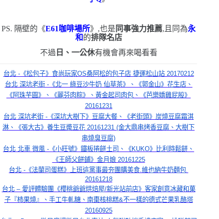
PS.
隔壁的《
E61
咖啡場所
》,也是
同事強力推薦
,且同為
永
和
的
排隊名店
不過
日、一公休
有機會再來喝看看
台北 -《松包子》食尚玩家OS桑阿松的包子店 捷運松山站 20170212
台北 深坑老街 -《北一 綠豆沙牛奶 仙草茶》、《郭金山》花生店、
《阿珠芋圓》、《麗芬肉粽》、黃金起司肉包、《芭樂嬌雞屁股》
20161231
台北 深坑老街 -《深坑大樹下》豆腐大餐、《老街頭》炭燒豆腐霜淇
淋、《張大古》養生豆漿豆花 20161231 (金大鼎串烤香豆腐、大樹下
串燒臭豆腐)
台北 北車 微風 -《小旺號》鐵板捲餅土司、《KUKO》比利時鬆餅、
《王師父餅鋪》金月娘 20161225
台北 -《法蘭司蛋糕》上班這黨事最夯團購美食.維也納牛奶麵包 
20161218
台北 – 愛評體驗團《櫻桃爺爺烘焙屋/新光站前店》客家創意冰藏和菓
子『柿果燒』、手工牛軋糖、南棗核桃糕&不一樣的德式芒果乳酪塔
20160925