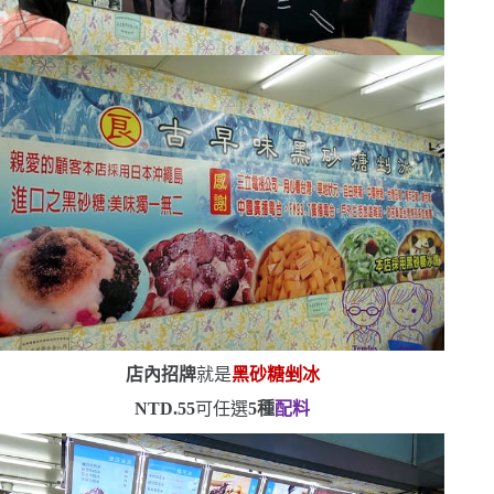
店內招牌
就是
黑砂糖剉冰
NTD.55
可任選
5
種
配料