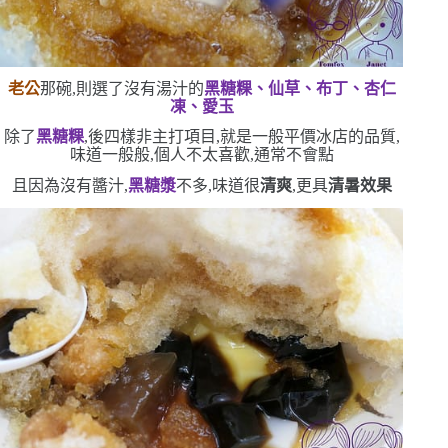
老公
那碗,則選了沒有湯汁的
黑糖粿、仙草、布丁、杏仁
凍、愛玉
除了
黑糖粿
,後四樣非主打項目,就是一般平價冰店的品質,
味道一般般,個人不太喜歡,通常不會點
且因為沒有醬汁,
黑糖漿
不多,味道很
清爽
,更具
清暑效果