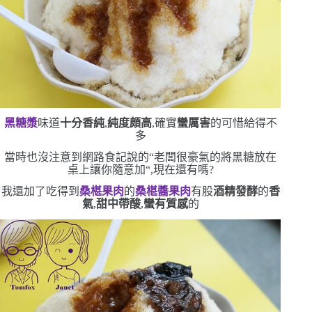
黑糖漿
味道
十分香純
,
純度頗高
,確實
蠻厲害
的
可惜給得不
多
當時也沒注意到網路食記說的
“
老闆很豪氣的將黑糖放在
桌上讓你隨意加
“
,現在還有嗎?
我還加了吃得到
桑椹果肉
的
桑椹醬
果肉
有股
酒精發酵
的
香
氣
,
甜中帶酸
,
蠻有質感
的