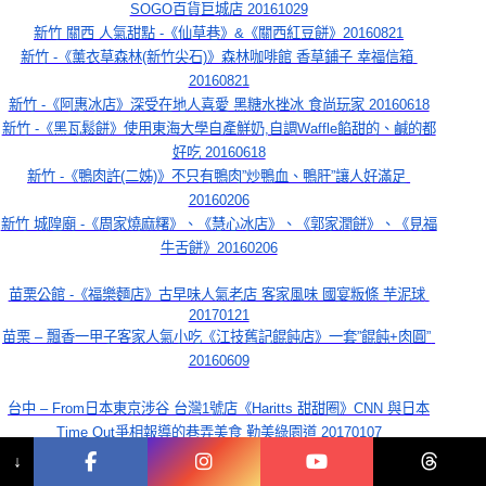
SOGO百貨巨城店 20161029
新竹 關西 人氣甜點 -《仙草巷》&《關西紅豆餅》20160821
新竹 -《薰衣草森林(新竹尖石)》森林咖啡館 香草鋪子 幸福信箱 
20160821
新竹 -《阿惠冰店》深受在地人喜愛 黑糖水挫冰 食尚玩家 20160618
新竹 -《黑瓦鬆餅》使用東海大學自產鮮奶,自調Waffle餡甜的、鹹的都
好吃 20160618
新竹 -《鴨肉許(二姊)》不只有鴨肉”炒鴨血、鴨肝”讓人好滿足 
20160206
新竹 城隍廟 -《周家燒麻糬》、《慧心冰店》、《郭家潤餅》、《見福
牛舌餅》20160206
苗栗公館 -《福樂麵店》古早味人氣老店 客家風味 國宴粄條 芋泥球 
20170121
苗栗 – 飄香一甲子客家人氣小吃《江技舊記餛飩店》一套”餛飩+肉圓” 
20160609
台中 – From日本東京涉谷 台灣1號店《Haritts 甜甜圈》CNN 與日本
Time Out爭相報導的巷弄美食 勤美綠園道 20170107
台中 -《CHU KURIMU 咕粒姆》日本人開的人氣泡芙店 勤美綠園道 
↓
20170107