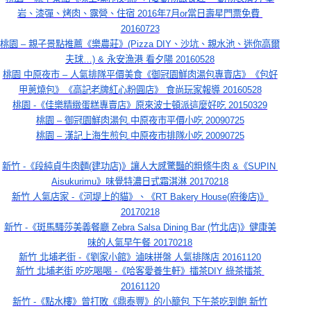
岩、漆彈、烤肉、露營、住宿 2016年7月or當日壽星門票免費 
20160723
桃園 – 親子景點推薦《樂農莊》(Pizza DIY、沙坑、親水池、迷你高爾
夫球…) & 永安漁港 看夕陽 20160528
桃園 中原夜市 – 人氣排隊平價美食《御冠園鮮肉湯包專賣店》《包好
甲蔥燒包》《高記老牌紅心粉圓店》 食尚玩家報導 20160528
桃園 -《佳樂精緻蛋糕專賣店》原來波士頓派這麼好吃 20150329
桃園 – 御冠園鮮肉湯包.中原夜市平價小吃 20090725
桃園 – 漢記上海生煎包.中原夜市排隊小吃 20090725
新竹 -《段純貞牛肉麵(建功店)》讓人大感驚豔的粗條牛肉 &《SUPIN 
Aisukurimu》味覺特濃日式霜淇淋 20170218
新竹 人氣店家 -《河堤上的貓》、《RT Bakery House(府後店)》
20170218
新竹 -《斑馬騷莎美義餐廳 Zebra Salsa Dining Bar (竹北店)》健康美
味的人氣早午餐 20170218
新竹 北埔老街 -《劉家小館》滷味拼盤 人氣排隊店 20161120
新竹 北埔老街 吃吃喝喝 -《哈客愛養生軒》擂茶DIY 綠茶擂茶 
20161120
新竹 -《點水樓》曾打敗《鼎泰豐》的小籠包 下午茶吃到飽 新竹