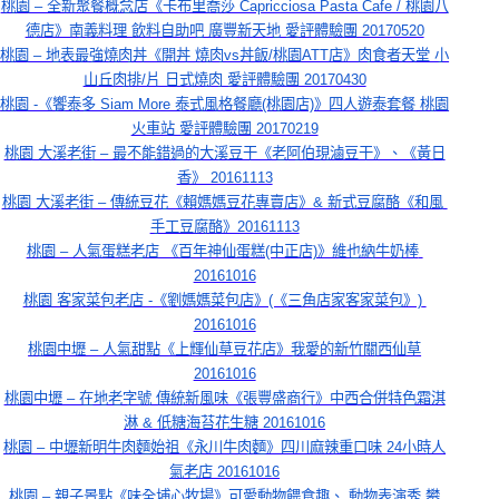
桃園 – 全新聚餐概念店《卡布里喬莎 Capricciosa Pasta Cafe / 桃園八
德店》南義料理 飲料自助吧 廣豐新天地 愛評體驗團 20170520
桃園 – 地表最強燒肉丼《開丼 燒肉vs丼飯/桃園ATT店》肉食者天堂 小
山丘肉排/片 日式燒肉 愛評體驗團 20170430
桃園 -《饗泰多 Siam More 泰式風格餐廳(桃園店)》四人遊泰套餐 桃園
火車站 愛評體驗團 20170219
桃園 大溪老街 – 最不能錯過的大溪豆干《老阿伯現滷豆干》、《黃日
香》 20161113
桃園 大溪老街 – 傳統豆花《賴媽媽豆花專賣店》& 新式豆腐酪《和風 
手工豆腐酪》20161113
桃園 – 人氣蛋糕老店 《百年神仙蛋糕(中正店)》維也納牛奶棒 
20161016
桃園 客家菜包老店 -《劉媽媽菜包店》(《三角店家客家菜包》) 
20161016
桃園中壢 – 人氣甜點《上輝仙草豆花店》我愛的新竹關西仙草
20161016
桃園中壢 – 在地老字號 傳統新風味《張豐盛商行》中西合併特色霜淇
淋 & 低糖海苔花生糖 20161016
桃園 – 中壢新明牛肉麵始祖《永川牛肉麵》四川麻辣重口味 24小時人
氣老店 20161016
桃園 – 親子景點《味全埔心牧場》可愛動物餵食趣、 動物表演秀 攀