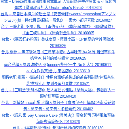
台北 – Breeze微風廣場微風台北車站 人氣甜點拌手禮店家 & 排隊起司
蛋糕《徹思叔叔的店 Uncle Tetsu’s Bake》20160828
台北 – 來自日本神戶的起士塔《安普蕾修sweets/Impression(アンプレ
シヨン)(統一時代百貨/原統一阪急)》一家大小都好喜歡 20160827
台北 三峽老街 吃喝走逛 –《勇伯豆花》《鄭記豬血糕》《98雞蛋糕》
《金三峽牛角》《康喜軒金牛角》20160605
台北 -《嘉義紅心粉圓》美味度高、驚豔度高、CP值高的雪片黑糖冰 
20160626
台北 板橋 – 老字號冰店《三豐芋冰城》古早味雪冰&冰磚 雞蛋芋泥牛
奶雪冰 特別的美味組合 20160625
南台灣超人氣珍珠飲品《Queenny葵米(一中 No.8 店)》20160611 
&《丸作食茶(台北 東區店)》20160619
團購宅配 推薦 -《貓茶町》使用台灣好茶製成的茶系列甜點”包種茶生
乳捲”從小朋友到長輩都喜歡 20160521
台北 -《三明堂(天母本店)》超人氣日式甜點「草莓大福」,包著好大一
顆新鮮草莓 20160410
台北 – 新埔站 百壽市場 老牌人氣包子《食味包子》超高CP值 香菇筍
包、筍肉包、蔥肉包、冬粉素包 20160402
台北 -《風和家 Say Cheese Cake (景美店)》黃金起司 現烤風和蛋糕
怎麼會這麼好吃 20160326
台北 -《孚羅起司蛋糕》起司蛋糕界的佼佼者 20160130