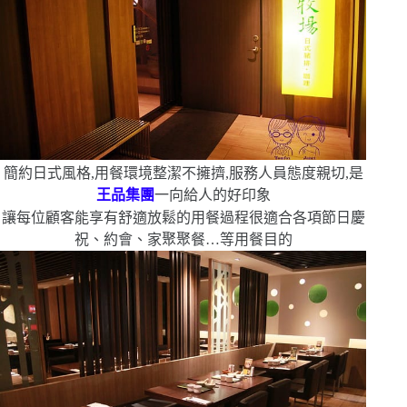
簡約日式風格,用餐環境整潔不擁擠,服務人員態度親切,是
王品
集團
一向給人的好印象
讓每位顧客能享有舒適放鬆的用餐過程
很適合各項節日慶
祝、約會、家聚聚餐…等用餐目的