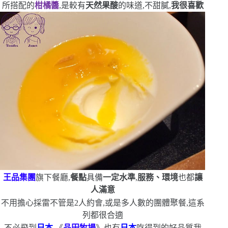
所搭配的
柑橘醬
,是較有
天然果酸
的味道,不甜膩,
我很喜歡
王品
集團
旗下餐廳,
餐點
具備
一定水準
,
服務、環境
也都
讓
人滿意
不用擔心採雷
不管是
2
人約會,或是多人數的團體聚餐,這系
列都很合適
不必飛到
日本
,《
品田牧場
》也有
日本
吃得到的好品質
我