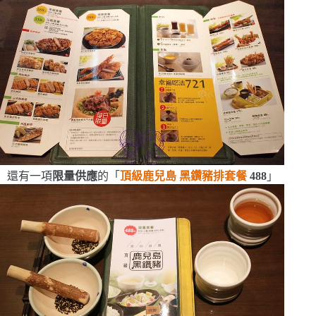
還有一項
限量供應
的「
頂級鹿兒島
黑鑽豬排套餐
488
」