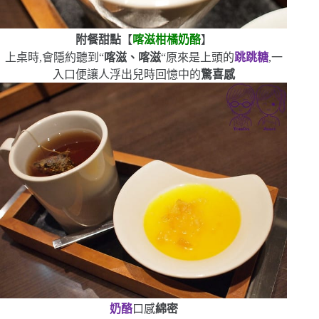
附餐甜點
【
喀滋柑橘奶酪
】
上桌時,會隱約聽到
“
喀滋、喀滋
“
原來是上頭的
跳跳糖
,一
入口便讓人浮出兒時回憶中的
驚喜感
奶酪
口感
綿密