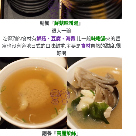
副餐
『
鮮菇味噌湯
』
很大一碗
吃得到的食材有
鮮菇、豆腐、海帶
,比一般
味噌湯
來的豐
富
也沒有道地日式的口味鹹重,主要是
食材
自然的
甜度
,
很
好喝
副餐
『
高麗菜絲
』