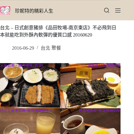
跳
珍妮特的精彩人生
至
主
要
台北 – 日式創意豬排《品田牧場-南京東店》不必飛到日
內
本就能吃到外酥內軟彈的優質口感 20160620
容
2016-06-29
台北 聚餐