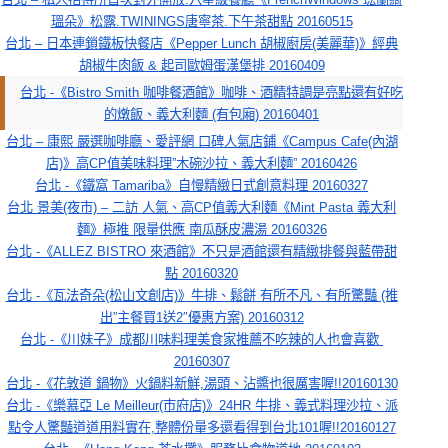
瑥朵》松露.TWININGS唐寧茶.下午茶甜點 20160515
台北 – 日本連鎖鐵板快餐店《Pepper Lunch 胡椒廚房(美麗華)》經典
胡椒牛肉飯 & 起司歐姆蛋漢堡排 20160409
台北 -《Bistro Smith 咖啡餐酒館》咖啡、酒精特調是亮點還有好吃
的燉飯、義大利麵 (有包廂) 20160401
台北 – 康熙 嚴選咖啡廳、愛評網 口碑人氣店鋪《Campus Cafe(內湖
店)》高CP值美味料理”木碗沙拉、義大利麵” 20160426
台北 -《鐵窩 Tamariba》自慢精緻日式創意料理 20160327
台北 景美(夜市) – 二訪 人氣、高CP值義大利麵《Mint Pasta 義大利
麵》極推 限量供應 南瓜酥皮濃湯 20160326
台北 -《ALLEZ BISTRO 來酒館》不只是酒館還有精緻排餐與藍帶甜
點 20160320
台北 -《瓦法奇朵(松山文創店)》牛排、鬆餅 有所不凡、有所驚豔 (推
出”主餐買1送2″優惠方案) 20160312
台北 -《川妹子》成都川味料理美食家推薦不吃辣的人也會喜歡 
20160307
台北 -《花敦道 鍋物》火鍋料新鮮,湯頭、沾醬也很厲害喔!!20160130
台北 -《樂慕亞 Le Meilleur(市府店)》24HR 牛排、義式料理沙拉、派
點令人驚豔道道用料實在,整體份量多還看得到台北101喔!!20160127