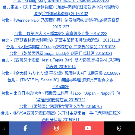
台北 -《Hong Kong 茶水攤》服務比食物道地 20160103
台北東區 -《天下三絕麵食館》頂級牛肉麵配紅酒就連小菜也很精彩
喔!!(近捷運忠孝復興) 20160102
台北 -《Wennce Naior 乃渥爾料理》創意無限味覺與視覺的驚喜饗宴 
20151227
台北 – 晶華酒店《三燔本家》壽喜燒吃到飽 20151222
台北 -《蘑菇森林義大利麵坊》豪華主菜超澎湃煎烤魷魚排 20151118
台北 -《大阪燒肉雙子Futago(林森店)》牛肉界的精品 20151028
台北 -《乾爹居酒屋 Sugar Daddy》創意日式料理 20151021
台北 -《西班牙小酒館 Hestia Tapas Bar》雙人套餐.高檔食材 道道精
彩表現 20151014
台北 -《金太郎 ちりとり鍋 平盆鍋》韓國烤肉+日式壽喜燒 20150907
台北 -《TASTE by Sense 30》無國界料理 道道具有驚喜之處 
20150826
台北 – 來自日本的道地、精緻義式料理《Japoli “Japan + Napoli”》值
得推薦的優質店家 20150722
台北 -《果然匯》健康蔬食饗宴吃到飽 20150707
台北 -《MVSA西班牙酒莊餐廳》米其林主廚來台一手打造道地正統的
西班牙料理 20150611
台北 – 帝王蟹初體驗《賞鰭帝王蟹火鍋吃到飽(玉鑫)》20150523
↓
台北 – 義大利食材.白色的餐廳《Bianco Taipei》激推奶油黑松露燉飯