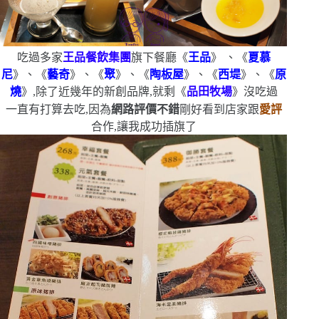
吃過多家
王品餐飲集團
旗下餐廳《
王品
》
、《
夏慕
尼
》、《
藝奇
》、《
聚
》、《
陶板屋
》、《
西堤
》、《
原
燒
》,除了近幾年的新創品牌,就剩《
品田牧場
》沒吃過
一直有打算去吃,因為
網路評價不錯
剛好看到店家跟
愛評
合作,讓我成功插旗了