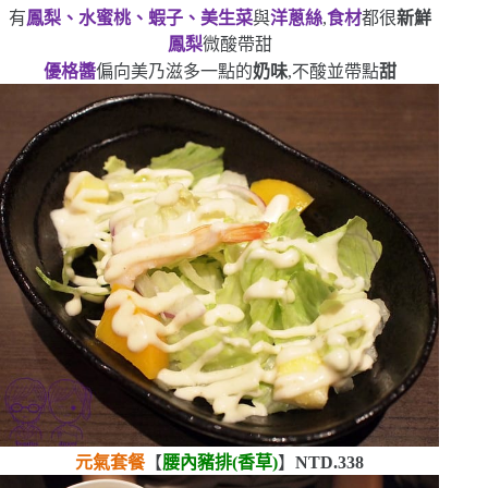
有
鳳梨、水蜜桃、蝦子、美生菜
與
洋蔥絲
,
食材
都很
新鮮
鳳梨
微酸帶甜
優格醬
偏向美乃滋多一點的
奶味
,不酸並帶點
甜
元氣套餐
【
腰內豬排
(
香草
)
】
NTD.338