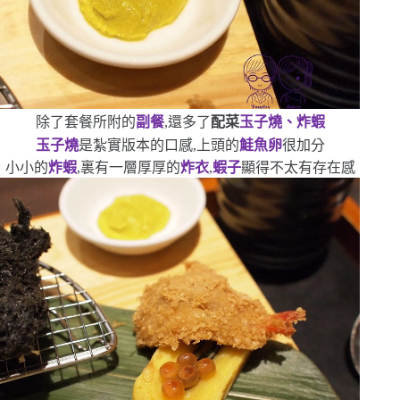
除了套餐所附的
副餐
,還多了
配菜
玉子燒、炸蝦
玉子燒
是紮實版本的口感,上頭的
鮭魚卵
很加分
小小的
炸蝦
,裏有一層厚厚的
炸衣
,
蝦子
顯得不太有存在感