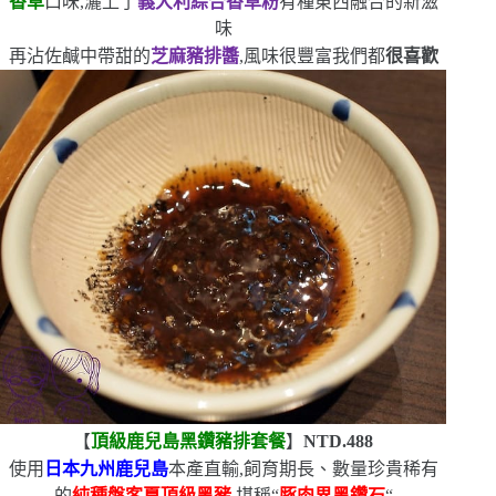
香草
口味,灑上了
義大利綜合香草粉
有種東西融合的新滋
味
再沾佐鹹中帶甜的
芝麻豬排醬
,風味很豐富
我們都
很喜歡
【
頂級鹿兒島黑鑽豬排套餐
】
NTD.488
使用
日本九州鹿兒島
本產直輸,飼育期長、數量珍貴稀有
的
純種盤客夏頂級黑豬
,堪稱
“
豚肉界黑鑽石
“