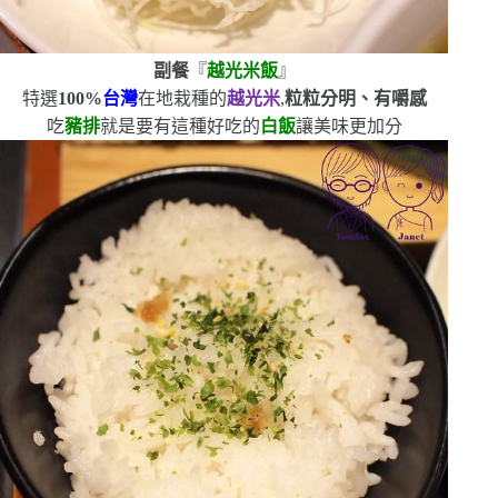
副餐
『
越光米飯
』
特選
100%
台灣
在地栽種的
越光米
,
粒粒分明、有嚼感
吃
豬排
就是要有這種好吃的
白飯
讓美味更加分