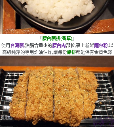
『
腰內豬排
(
香草
)
』
使用
台灣豬
,
油脂含量少
的
腰內肉
部位
,裹上新鮮
麵包粉
,以
高級純淨的專用炸油油炸,讓每份
豬排
都能保有金黃色澤