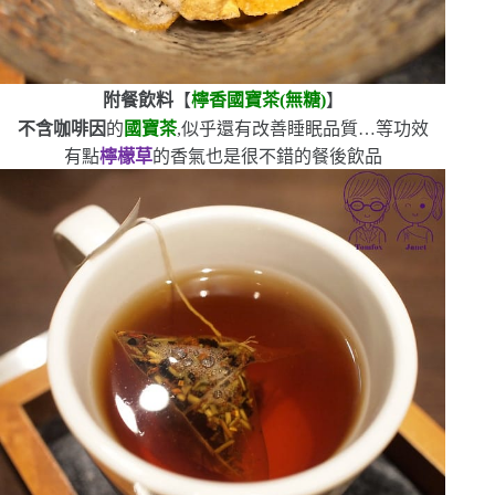
附餐飲料
【
檸香國寶茶
(
無糖
)
】
不含咖啡因
的
國寶茶
,似乎還有改善睡眠品質…等功效
有點
檸檬草
的香氣
也是很不錯的餐後飲品