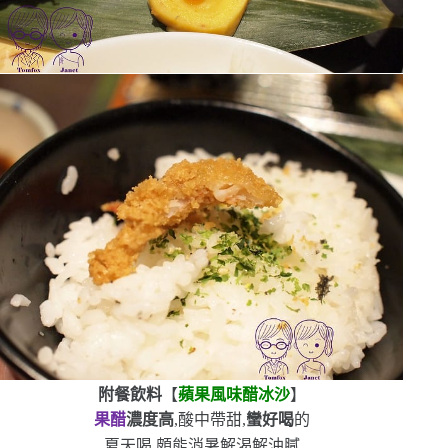
附餐飲料
【
蘋果風味醋冰沙
】
果醋
濃度高
,酸中帶甜,
蠻好喝
的
夏天喝,頗能消暑解渴解油膩