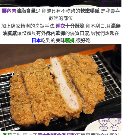
腰內肉
油脂含量少
,卻能具有不乾柴的
軟嫩嚼感
,是我最喜
歡吃的部位
加上店家精湛的烹調手法,
麵衣
十分酥脆
,卻不刮口,且
毫無
油膩感
讓整體具有
外酥內軟彈
的優質口感,讓我們想起在
日本
吃到的
美味
豬排
,
很好吃