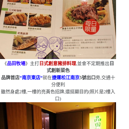
《
品田牧場
》主打
日式創意豬排料理
,並會不定期推出
日
式創新菜色
品牌首店
“
南京東店
“
就在
捷運松江南京
5
號出口
旁,交通十
分便利
雖然身處
2
樓,一樓的亮黃色招牌,還挺顯目的
(
照片是
2
樓入
口
)