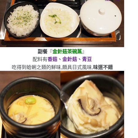
副餐
『
金針菇茶碗蒸
』
配料有
香菇、金針菇、青豆
吃得到蛤蜊之類的鮮味,頗具日式風味,
味道不錯