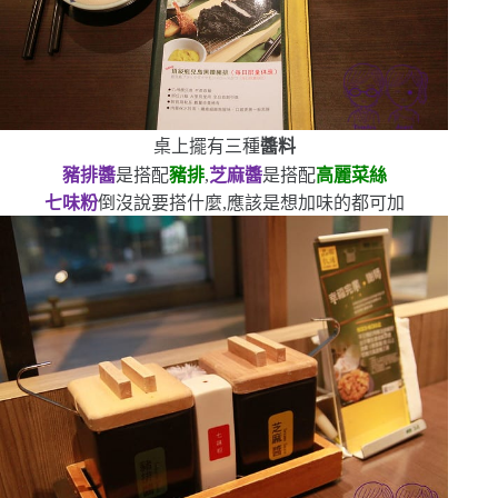
桌上擺有三種
醬料
豬排醬
是搭配
豬排
,
芝麻醬
是搭配
高麗菜絲
七味粉
倒沒說要搭什麼,應該是想加味的都可加