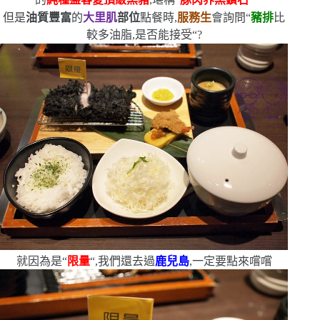
但是
油質豐富
的
大里肌
部位
點餐時,
服務生
會詢問
“
豬排
比
較多油脂,是否能接受
“
?
就因為是
“
限量
“
,我們還去過
鹿兒島
,一定要點來嚐嚐