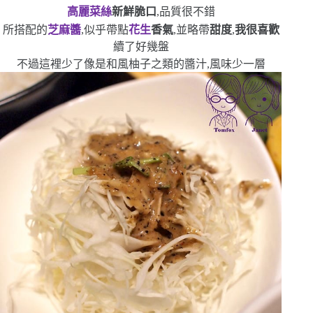
高麗菜絲
新鮮脆口
,品質很不錯
所搭配的
芝麻醬
,似乎帶點
花生
香氣
,並略帶
甜度
,
我很喜歡
續了好幾盤
不過這裡少了像是和風柚子之類的醬汁,風味少一層