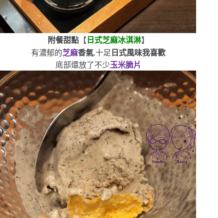
附餐甜點
【
日式芝麻冰淇淋
】
有濃郁的
芝麻
香氣
,十足
日式風味
我喜歡
底部還放了不少
玉米脆片