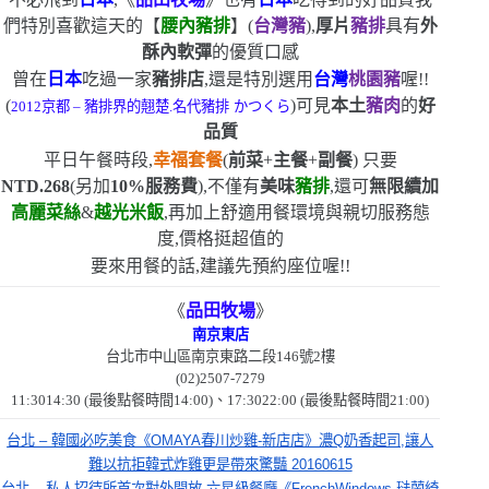
們特別喜歡這天的【
腰內豬排
】
(
台灣豬
)
,
厚片
豬排
具有
外
酥內軟彈
的優質口感
曾在
日本
吃過一家
豬排店
,還是特別選用
台灣
桃園豬
喔!!
(
)
可見
本土
豬肉
的
好
2012
京都
–
豬排界的翹楚.名代豬排
かつくら
品質
平日午餐時段,
幸福套餐
(
前菜
+
主餐
+
副餐
)
只要
NTD.268
(
另加
10%
服務費
)
,不僅有
美味
豬排
,還可
無限續加
高麗菜絲
&
越光米飯
,再加上舒適用餐環境與親切服務態
度,價格挺超值的
要來用餐的話,建議先預約座位喔!!
《
品田牧場
》
南京東店
台北市中山區南京東路二段
146
號
2
樓
(02)2507-7279
11:3014:30 (
最後點餐時間
14:00)
、
17:3022:00 (
最後點餐時間
21:00)
台北 – 韓國必吃美食《OMAYA春川炒雞-新店店》濃Q奶香起司,讓人
難以抗拒韓式炸雞更是帶來驚豔 20160615
台北 – 私人招待所首次對外開放.六星級餐廳《FrenchWindows 琺蘭綺