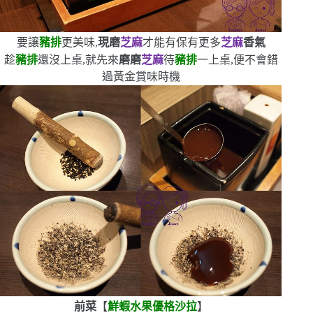
要讓
豬排
更美味,
現磨
芝麻
才能有保有更多
芝麻
香氣
趁
豬排
還沒上桌,就先來
磨磨
芝麻
待
豬排
一上桌,便不會錯
過黃金賞味時機
前菜
【
鮮蝦水果優格沙拉
】