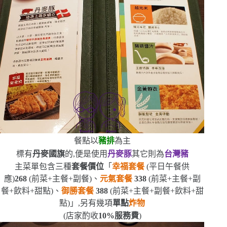
餐點以
豬排
為主
標有
丹麥國旗
的,便是使用
丹麥豚
其它則為
台灣豬
主菜單包含三種
套餐價位
「
幸福套餐
(
平日午餐供
應
)
268
(
前菜
+
主餐
+
副餐
)
、
元氣套餐
338
(
前菜
+
主餐
+
副
餐
+
飲料
+
甜點
)
、
御勝套餐
388
(
前菜
+
主餐
+
副餐
+
飲料
+
甜
點
)
」,另有幾項
單點
炸物
(
店家酌收
10%
服務費
)