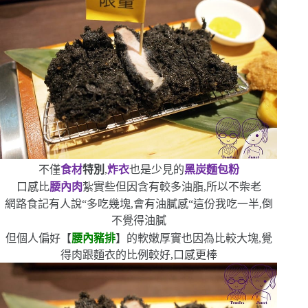
不僅
食材
特別
,
炸衣
也是少見的
黑炭麵包粉
口感比
腰內肉
紮實些
但因含有較多油脂,所以不柴老
網路食記有人說
“
多吃幾塊,會有油膩感
“
這份我吃一半,倒
不覺得油膩
但個人偏好【
腰內豬排
】的軟嫩厚實
也因為比較大塊,覺
得肉跟麵衣的比例較好,口感更棒