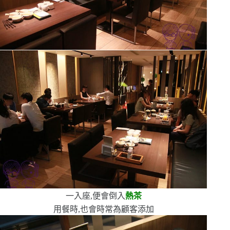
一入座,便會倒入
熱茶
用餐時,也會時常為顧客添加