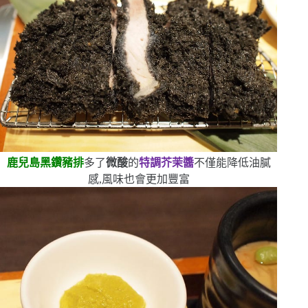
鹿兒島黑鑽豬排
多了
微酸
的
特調芥茉醬
不僅能降低油膩
感,風味也會更加豐富