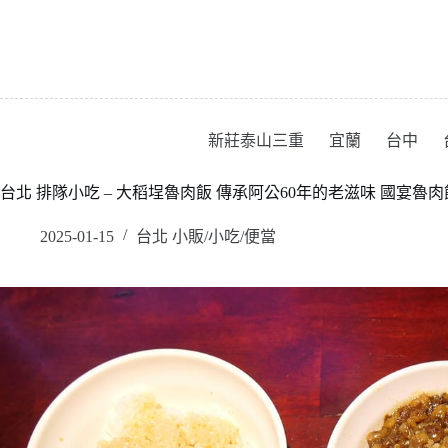
跳
至
主
要
內
容
新莊泰山三重
宜蘭
台中
台北 排隊小吃 – 大稻埕魯肉飯 傳承阿公60年的老滋味 國宴魯
2025-01-15
台北 小販/小吃/便當