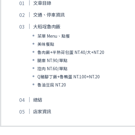
文章目錄
交通、停車資訊
大稻埕魯肉飯
菜單 Menu、點餐
美味餐點
魯肉飯+半熟荷包蛋 NT.40/大+NT.20
腿庫 NT.90/單點
控肉 NT.60/單點
Q豬腳丁飯+魯鴨蛋 NT.100+NT.20
魯油豆腐 NT.20
總結
店家資訊