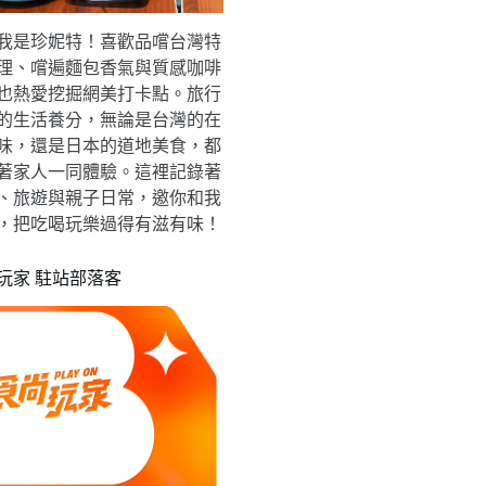
我是珍妮特！喜歡品嚐台灣特
理、嚐遍麵包香氣與質感咖啡
也熱愛挖掘網美打卡點。旅行
的生活養分，無論是台灣的在
味，還是日本的道地美食，都
著家人一同體驗。這裡記錄著
、旅遊與親子日常，邀你和我
，把吃喝玩樂過得有滋有味！
玩家 駐站部落客