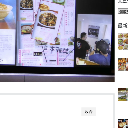
文章
文
章
分
最新
類
收合