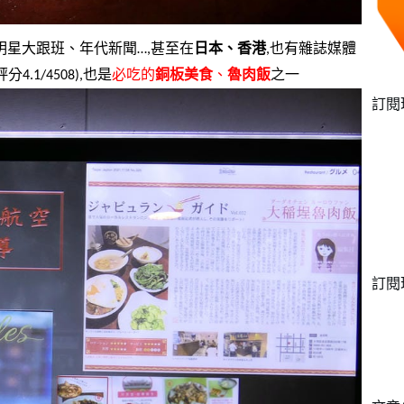
明星大跟班、年代新聞…,甚至在
日本、香港
,也有雜誌媒體
4.1/4508),也是
必吃的
銅板美食
、
魯肉飯
之一
訂閱
訂閱