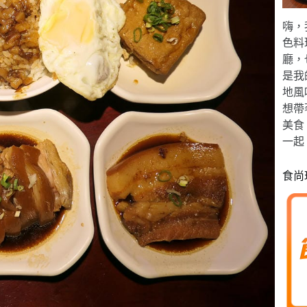
嗨，
色料
廳，
是我
地風
想帶
美食
一起
食尚