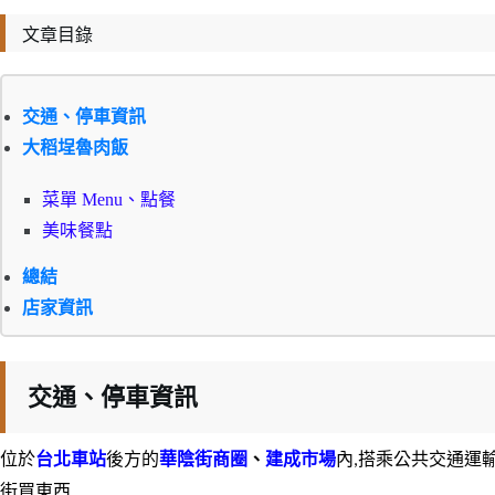
文章目錄
交通、停車資訊
大稻埕魯肉飯
菜單 Menu、點餐
美味餐點
總結
店家資訊
交通、停車資訊
位於
台北車站
後方的
華陰街商圈
、
建成市場
內,搭乘公共交通運
街買東西