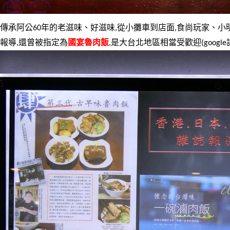
傳承阿公60年的老滋味、好滋味,從小攤車到店面,食尚玩家、小
報導,還曾被指定為
國宴魯肉飯
,是大台北地區相當受歡迎(google評分