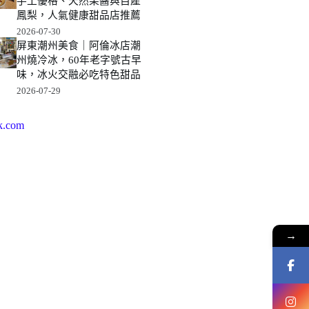
手工優格、天然果醬與自產
鳳梨，人氣健康甜品店推薦
2026-07-30
屏東潮州美食｜阿倫冰店潮
州燒冷冰，60年老字號古早
味，冰火交融必吃特色甜品
2026-07-29
k.com
→