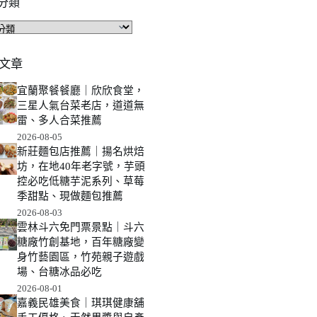
分類
文章
宜蘭聚餐餐廳｜欣欣食堂，
三星人氣台菜老店，道道無
雷、多人合菜推薦
2026-08-05
新莊麵包店推薦｜揚名烘焙
坊，在地40年老字號，芋頭
控必吃低糖芋泥系列、草莓
季甜點、現做麵包推薦
2026-08-03
雲林斗六免門票景點｜斗六
糖廠竹創基地，百年糖廠變
身竹藝園區，竹苑親子遊戲
場、台糖冰品必吃
2026-08-01
嘉義民雄美食｜琪琪健康舖