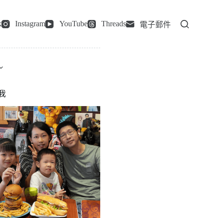
k
Instagram
YouTube
Threads
電子郵件
我