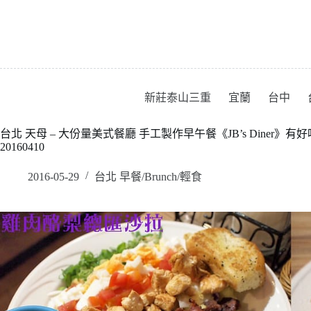
跳
至
主
要
內
容
新莊泰山三重
宜蘭
台中
台北 天母 – 大份量美式餐廳 手工製作早午餐《JB’s Dine
20160410
2016-05-29
台北 早餐/Brunch/輕食