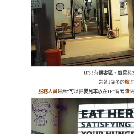
1F
只有
候客區、廚房
與
帶著
1
歲多的
暄
,
服務人員
是說
“
可以把
嬰兒車
放在
1F
“
看著
暄