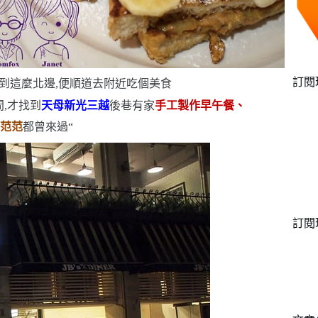
訂閱
到這麼北邊,便順道去附近吃個美食
,才找到
天母新光三越
後巷有家
手工製作早午餐、
、范范
都曾來過
“
訂閱