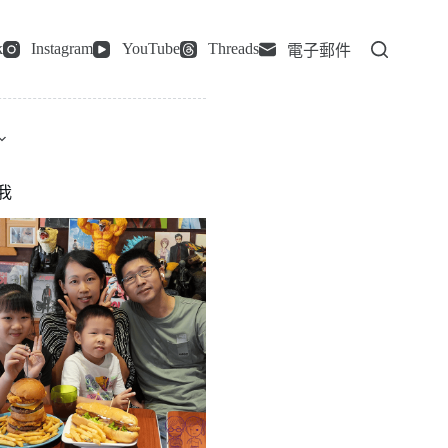
k
Instagram
YouTube
Threads
電子郵件
我