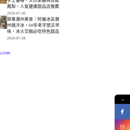
手工優格、天然果醬與自產
鳳梨，人氣健康甜品店推薦
2026-07-30
屏東潮州美食｜阿倫冰店潮
州燒冷冰，60年老字號古早
味，冰火交融必吃特色甜品
2026-07-29
k.com
→