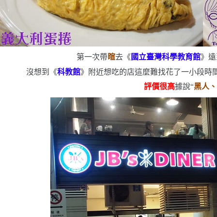
第一次帶
暄
去《
國立臺灣科學教育館
》
遠
沒想到《
科教
館
》附近想吃的店這麼難找
花了一小段時間
評價很高
據說
“
黑人