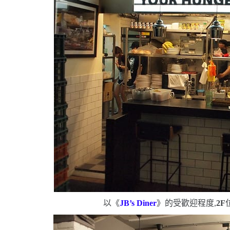
以《
JB’s Diner
》的受歡迎程度,
2F