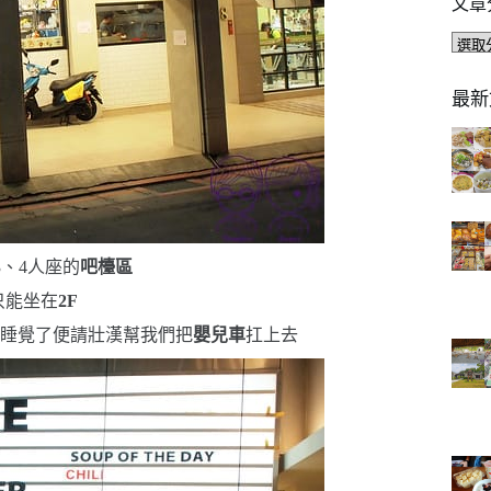
文章
文
章
分
最新
類
3
、
4
人座的
吧檯區
只能坐在
2F
快睡覺了
便請壯漢幫我們把
嬰兒車
扛上去