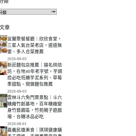
分類
文章
宜蘭聚餐餐廳｜欣欣食堂，
三星人氣台菜老店，道道無
雷、多人合菜推薦
2026-08-05
新莊麵包店推薦｜揚名烘焙
坊，在地40年老字號，芋頭
控必吃低糖芋泥系列、草莓
季甜點、現做麵包推薦
2026-08-03
雲林斗六免門票景點｜斗六
糖廠竹創基地，百年糖廠變
身竹藝園區，竹苑親子遊戲
場、台糖冰品必吃
2026-08-01
嘉義民雄美食｜琪琪健康舖