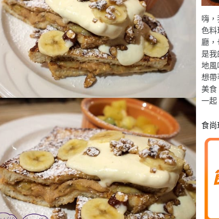
嗨，
色料
廳，
是我
地風
想帶
美食
一起
食尚