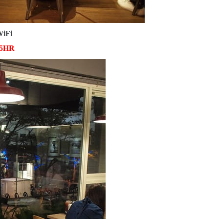
iFi
.5HR