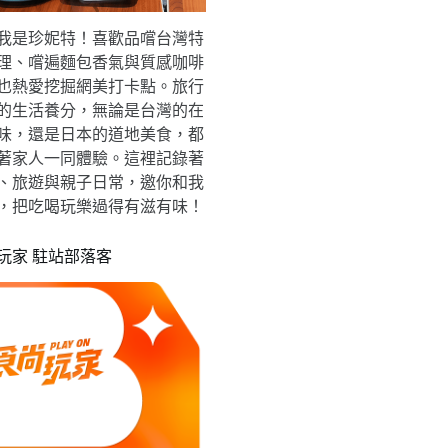
我是珍妮特！喜歡品嚐台灣特
理、嚐遍麵包香氣與質感咖啡
也熱愛挖掘網美打卡點。旅行
的生活養分，無論是台灣的在
味，還是日本的道地美食，都
著家人一同體驗。這裡記錄著
、旅遊與親子日常，邀你和我
，把吃喝玩樂過得有滋有味！
玩家 駐站部落客