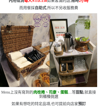
內用低消
每人
NTD.150
如果客滿的話,
限時
2
小時
而用餐採
自助式
,所以不另收服務費
Menu
上沒有寫到的
肉桂捲、司康、蛋糕
…等
甜點
,就直接
到櫃檯挑選
如果有想吃的特定品項,也可提前向店家
預訂