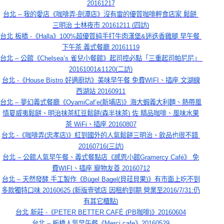
20161217
台北 – 我的愛店《咖啡弄-劍潭店》沒有雷的優質咖啡輕食店家 鬆餅 
三明治 士林夜市 20161211 (四訪)
台北 板橋 -《Halla》100%超優質純手打牛肉漢堡&迷迭香雞腿 早午餐 
下午茶 義式餐廳 20161119
台北 – 公館《Chelsea’s 雀兒小餐館》起司控必點「三重起司帕尼尼」 
20161001&1120(二訪)
台北 -《House Bistro 好適廚坊》美味早午餐 免費WIFI、插座 文湖線
西湖站 20160911
台北 – 夢幻義式餐廳《OyamiCaf’e(新埔店)》海大蝦義大利麵、熱帶風
情夏威夷鬆餅、明治抹茶紅豆鬆餅(森半抹茶) 佐 精品咖啡、風味水果
茶 WiFi、插座 20160807
台北 -《咖啡弄(忠孝店)》紅到國外的人氣鬆餅三明治、飲品也很不錯 
20160716(三訪)
台北 – 公館人氣早午餐、義式餐點店《感恩小館Gramercy Café》 免
費WIFI、插座 寵物友善 20160712
台北 – 天然發酵 手工製作《Bügel Bagel(貝菈貝果)》有市面上吃不到
多款獨特口味 20160625 (新版壹號店 因租約到期 營業至2016/7/31;仍
有其它櫃點)
台北 新莊 -《PETER BETTER CAFÉ (PB咖啡)》20160604
台北 – 板橋人氣早午餐《Merci cafe》20160529