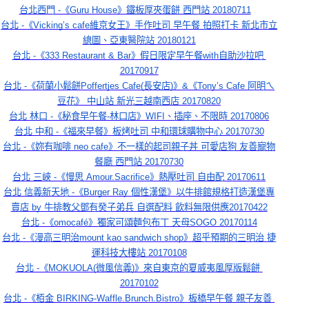
台北西門 -《Guru House》鐵板厚夾蛋餅 西門站 20180711
台北 -《Vicking’s cafe維京女王》手作吐司 早午餐 拍照打卡 新北市立
總圖、亞東醫院站 20180121
台北 -《333 Restaurant & Bar》假日限定早午餐with自助沙拉吧 
20170917
台北 -《荷蘭小鬆餅Poffertjes Cafe(長安店)》&《Tony’s Cafe 阿明ㄟ
豆花》 中山站 新光三越南西店 20170820
台北 林口 -《秘食早午餐-林口店》WIFI、插座、不限時 20170806
台北 中和 -《福來早餐》板烤吐司 中和環球購物中心 20170730
台北 -《妳有咖啡 neo cafe》不一樣的起司親子丼 可愛店狗 友善寵物
餐廳 西門站 20170730
台北 三峽 -《慢思 Amour.Sacrifice》熱壓吐司 自由配 20170611
台北 信義新天地 -《Burger Ray 個性漢堡》以牛排館規格打造漢堡專
賣店 by 牛排教父鄧有癸子弟兵 自選配料 飲料無限供應20170422
台北 -《omocafé》獨家可頌麵包布丁 天母SOGO 20170114
台北 -《漫高三明治mount kao sandwich shop》超乎預期的三明治 捷
運科技大樓站 20170108
台北 -《MOKUOLA(微風信義)》來自東京的夏威夷風厚版鬆餅 
20170102
台北 -《栢金 BIRKING-Waffle.Brunch.Bistro》板橋早午餐 親子友善 