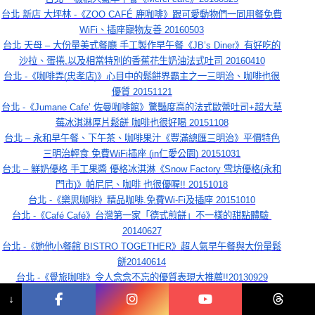
台北 新店 大坪林 -《ZOO CAFÉ 鹿咖啡》跟可愛動物們一同用餐免費
WiFi、插座寵物友善 20160503
台北 天母 – 大份量美式餐廳 手工製作早午餐《JB’s Diner》有好吃的
沙拉、蛋捲,以及相當特別的香蕉花生奶油法式吐司 20160410
台北 -《咖啡弄(忠孝店)》心目中的鬆餅界霸主之一三明治、咖啡也很
優質 20151121
台北 -《Jumane Cafe’ 佐曼咖啡館》驚豔度高的法式歐蕾吐司+超大草
莓冰淇淋厚片鬆餅 咖啡也很好喝 20151108
台北 – 永和早午餐、下午茶、咖啡果汁《豐滿總匯三明治》平價特色
三明治輕食 免費WiFi插座 (in仁愛公園) 20151031
台北 – 鮮奶優格 手工果醬 優格冰淇淋《Snow Factory 雪坊優格(永和
門市)》帕尼尼、咖啡 也很優喔!! 20151018
台北 -《樂思咖啡》精品咖啡.免費Wi-Fi及插座 20151010
台北 -《Café Café》台灣第一家「德式煎餅」不一樣的甜點體驗 
20140627
台北 -《她他小餐館 BISTRO TOGETHER》超人氣早午餐與大份量鬆
餅20140614
台北 -《覺旅咖啡》令人念念不忘的優質表現大推薦!!20130929
台北 – 柏林頓花園.英式煎餅&炸豬排 20121027 (敦南店已遷至忠孝店 
↓
20130324)