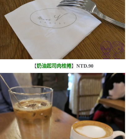
【
奶油起司肉桂捲
】
NTD.90