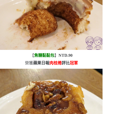
【
焦糖黏黏包
】
NTD.90
榮獲
蘋果日報
肉桂捲
評比
冠軍