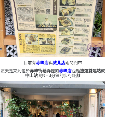
目前有
赤峰店
與
敦北店
兩間門市
這天是來到位於
赤峰街巷弄
裡的
赤峰店
距離
捷運雙連站
或
中山站
,約
3
、
4
分鐘的步行距離