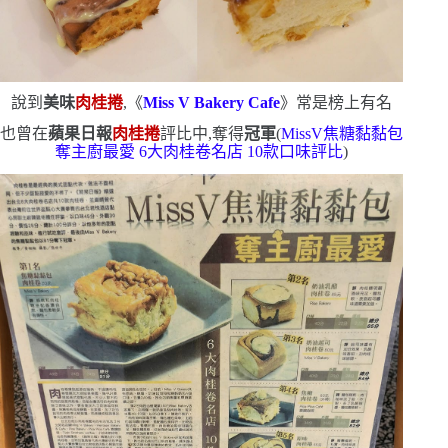
說到
美味
肉桂捲
,《
Miss V Bakery Cafe
》常是榜上有名
也曾在
蘋果日報
肉桂捲
評比中,奪得
冠軍
(
MissV
焦糖黏黏包
奪主廚最愛
6
大肉桂卷
名店
10
款口味評比
)