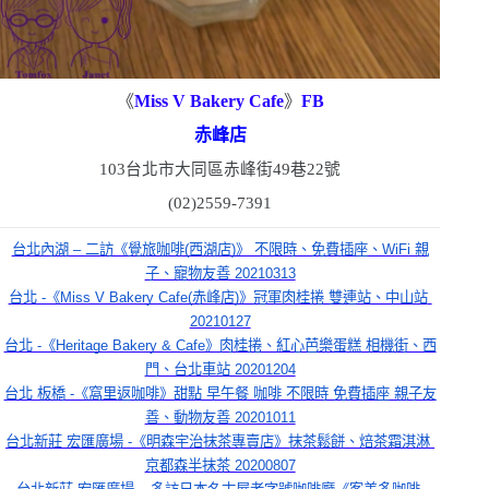
《
Miss V Bakery Cafe
》
FB
赤峰店
103
台北市大同區赤峰街
49
巷
22
號
(02)2559-7391
台北內湖 – 二訪《覺旅咖啡(西湖店)》 不限時、免費插座、WiFi 親
子、寵物友善 20210313
台北 -《Miss V Bakery Cafe(赤峰店)》冠軍肉桂捲 雙連站、中山站 
20210127
台北 -《Heritage Bakery & Cafe》肉桂捲、紅心芭樂蛋糕 相機街、西
門、台北車站 20201204
台北 板橋 -《窩里返咖啡》甜點 早午餐 咖啡 不限時 免費插座 親子友
善、動物友善 20201011
台北新莊 宏匯廣場 -《明森宇治抹茶專賣店》抹茶鬆餅、焙茶霜淇淋 
京都森半抹茶 20200807