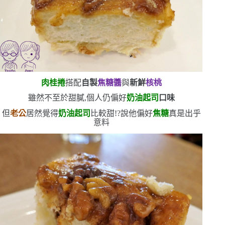
肉桂捲
搭配
自製
焦糖醬
與
新鮮
核桃
雖然不至於甜膩,個人仍偏好
奶油起司
口味
但
老公
居然覺得
奶油起司
比較甜!?說他偏好
焦糖
真是出乎
意料