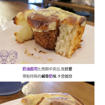
奶油起司
比預期中突出,我
好愛
帶點特殊的
鹹香
奶
味
,
十分加分