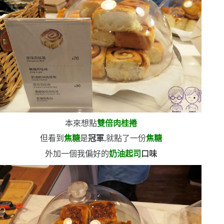
本來想點
雙倍肉桂捲
但看到
焦糖
是
冠軍
,就點了一份
焦糖
外加一個我偏好的
奶油起司
口味