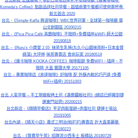
台北新莊 宏匯廣場 – 多訪日本名古屋老字號咖啡廳《客美多咖啡 
Komeda‘s Coffee》點飲品送吐司早餐、超值商業午餐都可使用寄杯券 
新北首店 2020
台北 -《Simple Kaffa 興波咖啡》WBC世界冠軍、全球第一咖啡廳 華
山文創園區 20200215
台北 -《Pica Pica Café 喜鵲咖啡》不限時+免費插座&WiFi 師大公館
20190818
台北
 –
《
Ruru’s 
小樂堂
 2.0
》抹茶生乳捲
(
丸久小山園抹茶粉
+
日本金賞
綠藻
) 
大坪林
抹茶專賣店
食尚玩家
 20180519
台北 -《庫卡咖啡 KOOKA COFFEE》咖啡鬆餅 免費WIFI、插座、不
限時 大直 實踐大學 20171105
台北 – 專業咖啡店《肯達咖啡》好咖啡 配 外酥內軟的巧巴達 (免費
WiFi+插座) 20151003
台北 人氣早餐 – 手工現做板烤土司《滿樂鐵板吐司》(總店已經搬到捷
運東門站旁) 20200215
台北新店 -《穩穩早餐店》芋泥肉鬆蛋餅+肉蛋吐司 捷運七張站 
20191005
台北內湖 -《晴天小店》義式三明治(帕尼尼)專賣店 近大直美麗華 
20190223
台北 -《鴛鴦早午茶》招牌流沙西多士 板橋站 20180729