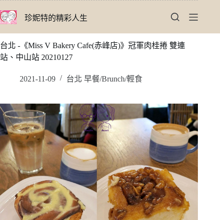
跳
珍妮特的精彩人生
至
主
要
台北 -《Miss V Bakery Cafe(赤峰店)》冠軍肉桂捲 雙連
內
站、中山站 20210127
容
2021-11-09
台北 早餐/Brunch/輕食