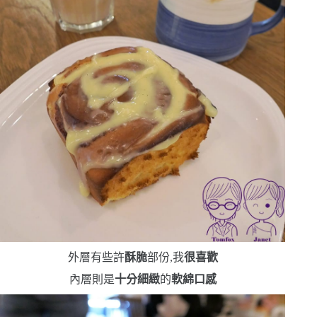
外層有些許
酥脆
部份,我
很喜歡
內層則是
十分細緻
的
軟綿口感