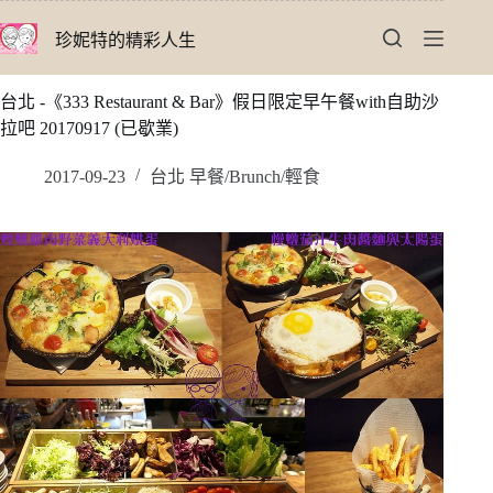
跳
珍妮特的精彩人生
至
主
要
台北 -《333 Restaurant & Bar》假日限定早午餐with自助沙
內
拉吧 20170917 (已歇業)
容
2017-09-23
台北 早餐/Brunch/輕食