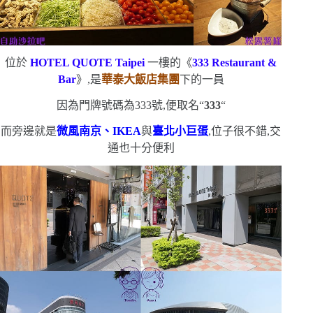
位於
HOTEL QUOTE Taipei
一樓的《
333 Restaurant &
Bar
》,是
華泰大飯店集團
下的一員
因為門牌號碼為
333
號,便取名
“
333
“
而旁邊就是
微風南京、
IKEA
與
臺北小巨蛋
,位子很不錯,交
通也十分便利