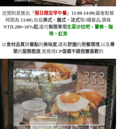
近期則是推出「
假日限定早午餐
」
11:00-14:00
(
最後點餐
時間為
13:00
)
,包括
美式、義式、法式
等
6
種餐品,價格
NTD.280+10%
起
,還可
無限享用
生菜沙拉吧、薯條、咖
啡、紅茶
以
食材品質
與
餐點
的
美味度
,還有
舒適
的
用餐環境
,以及
專
業
的
服務態度
,我覺得
CP
值還不錯
我蠻喜歡
的