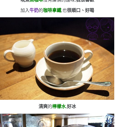
加入
牛奶
的
咖啡拿鐵
,也
很順口、好喝
清爽
的
檸檬水
,
好冰