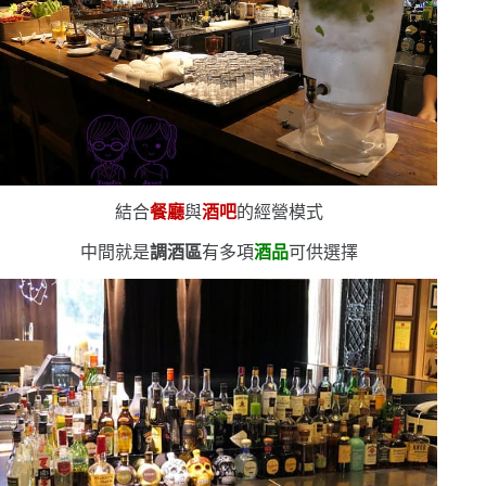
結合
餐廳
與
酒吧
的經營模式
中間就是
調酒區
有多項
酒品
可供選擇