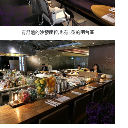
有舒適的
沙發座位
,也有
L
型的
吧台區