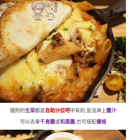
隨附的
生菜
都是
自助沙拉吧
中有的,並沒淋上
醬汁
可以去拿
千島醬
或
和風醬
,也可搭配
優格