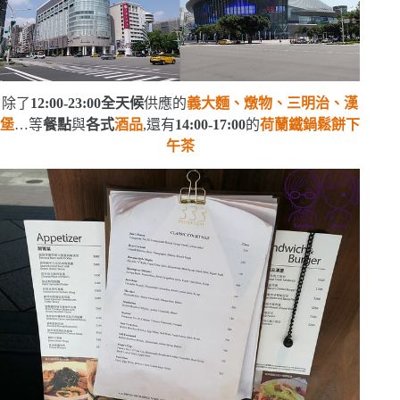
除了
12:00-23:00
全天候
供應的
義大麵、燉物、三明治、漢
堡
…等
餐點
與
各式
酒品
,還有
14:00-17:00
的
荷蘭鐵鍋鬆餅下
午茶