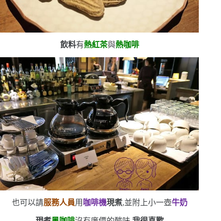
飲料
有
熱紅茶
與
熱咖啡
也可以請
服務人員
用
咖啡機
現煮
,並附上小一壺
牛奶
現煮
黑咖啡
沒有廉價的酸味,
我很喜歡