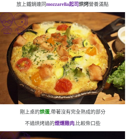
放上鐵鍋連同
mozzarella
起司
烘烤
營養滿點
剛上桌的
烘蛋
,帶著沒有完全熟成的部分
不過烘烤過的
煙燻雞肉
,比較柴口些