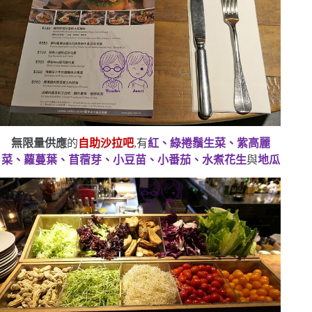
無限量供應
的
自助沙拉吧
,有
紅、綠捲鬚生菜、紫高麗
菜、蘿蔓葉、苜蓿芽、小豆苗、小番茄、水煮花生
與
地瓜