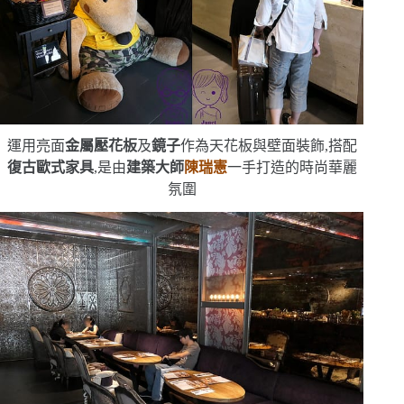
運用亮面
金屬壓花板
及
鏡子
作為天花板與壁面裝飾,搭配
復古歐式家具
,是由
建築大師
陳瑞憲
一手打造的時尚華麗
氛圍