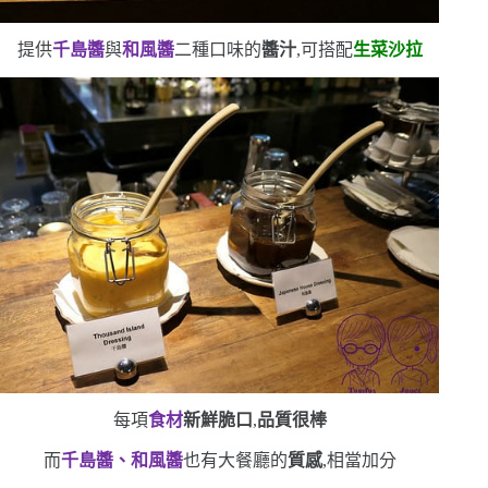
提供
千島醬
與
和風醬
二種口味的
醬汁
,可搭配
生菜沙拉
每項
食材
新鮮脆口
,
品質很棒
而
千島醬、和風醬
也有大餐廳的
質感
,相當加分