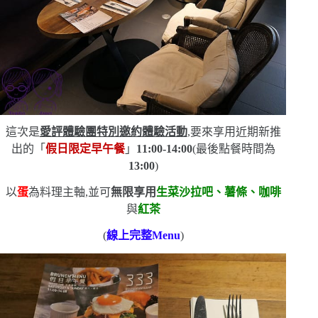
這次是
愛評體驗團特別邀約體驗活動
,要來享用近期新推
出的「
假日限定早午餐
」
11:00-14:00
(
最後點餐時間為
13:00
)
以
蛋
為料理主軸,並可
無限享用
生菜沙拉吧、薯條、咖啡
與
紅茶
(
線上完整
Menu
)