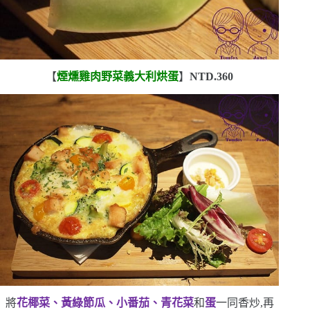
【
煙燻雞肉野菜義大利烘蛋
】
NTD.360
將
花椰菜、黃綠節瓜、小番茄、青花菜
和
蛋
一同香炒,再