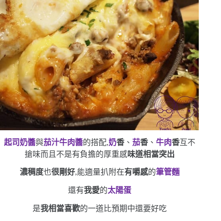
起司奶醬
與
茄汁牛肉醬
的搭配,
奶
香
、
茄
香
、
牛肉
香
互不
搶味
而且不是有負擔的厚重感
味道相當突出
濃稠度
也
很剛好
,能適量扒附在
有嚼感
的
筆管麵
還有
我愛
的
太陽蛋
是
我相當喜歡
的一道
比預期中還要好吃