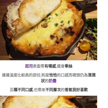
起司
表面帶
有嚼感
,還會
牽絲
邊邊溫度比較高的部份,則是
恰恰
的口感
而裡頭仍為
溼潤
狀
的
奶醬
三種不同口感
,也帶來
不同層次
的
香氣
我好喜歡