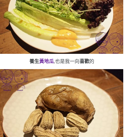
養生
黃地瓜
,也是我一向
喜歡
的