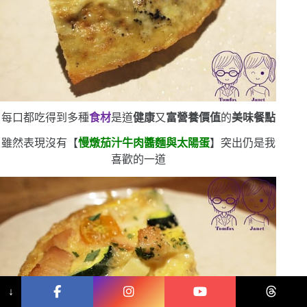
每口都吃得到多種
食材
是道
健康
又
富營養價值
的
美味餐點
雖然表現沒有【
慢燉茄汁牛肉醬麵與太陽蛋
】突出
仍是我
喜歡的一道
↓