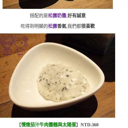
搭配的是
松露奶醬
,
好有誠意
吃得到明顯的
松露
香氣
,我們都
很喜歡
【
慢燉茄汁牛肉醬麵與太陽蛋
】
NTD.360