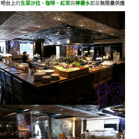
吧台上
的
生菜沙拉、咖啡、紅茶
與
檸檬水
都是
無限量供應