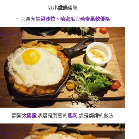
以
小鐵鍋
盛裝
一旁還有
生菜沙拉、哈密瓜
與
燕麥果乾優格
翻開
太陽蛋
,表層是我愛的
起司
,像是
焗烤
的做法