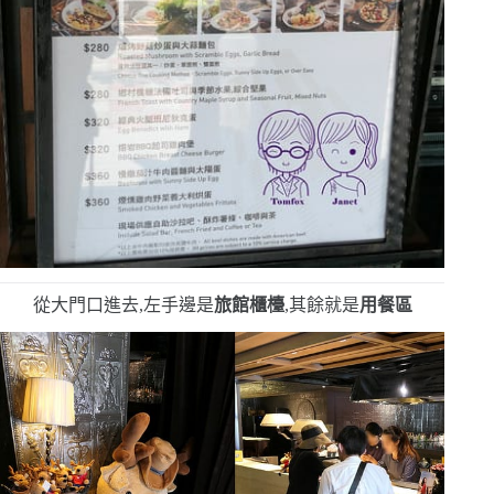
從大門口進去,左手邊是
旅館櫃檯
,其餘就是
用餐區