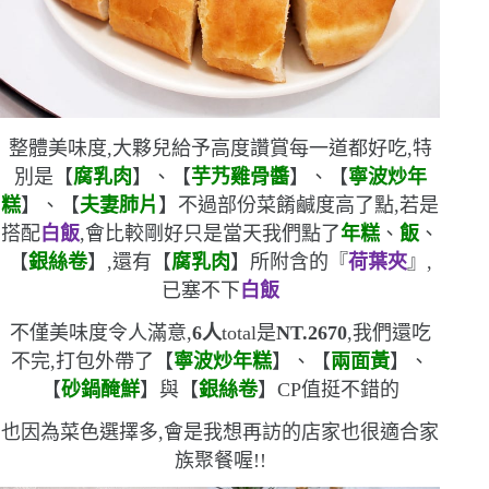
整體美味度,大夥兒給予高度讚賞
每一道都好吃,特
別是
【
腐乳肉
】、【
芋艿雞骨醬
】、【
寧波炒年
糕
】、【
夫妻肺片
】
不過部份菜餚鹹度高了點,若是
搭配
白飯
,會比較剛好
只是當天我們點了
年糕
、
飯
、
【
銀絲卷
】,還有【
腐乳肉
】所附含的
『
荷葉夾
』,
已塞不下
白飯
不僅美味度令人滿意,
6
人
total
是
NT.2670
,我們還吃
不完,打包外帶了
【
寧波炒年糕
】、【
兩面黃
】、
【
砂鍋醃鮮
】與【
銀絲卷
】
CP
值挺不錯的
也因為菜色選擇多,會是我想再訪的店家
也很適合家
族聚餐喔!!