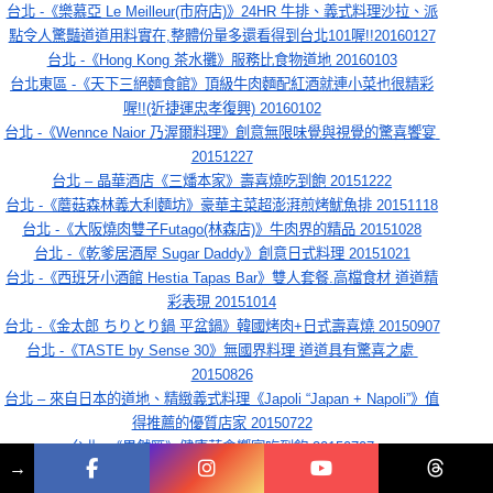
台北 -《樂慕亞 Le Meilleur(市府店)》24HR 牛排、義式料理沙拉、派
點令人驚豔道道用料實在,整體份量多還看得到台北101喔!!20160127
台北 -《Hong Kong 茶水攤》服務比食物道地 20160103
台北東區 -《天下三絕麵食館》頂級牛肉麵配紅酒就連小菜也很精彩
喔!!(近捷運忠孝復興) 20160102
台北 -《Wennce Naior 乃渥爾料理》創意無限味覺與視覺的驚喜饗宴 
20151227
台北 – 晶華酒店《三燔本家》壽喜燒吃到飽 20151222
台北 -《蘑菇森林義大利麵坊》豪華主菜超澎湃煎烤魷魚排 20151118
台北 -《大阪燒肉雙子Futago(林森店)》牛肉界的精品 20151028
台北 -《乾爹居酒屋 Sugar Daddy》創意日式料理 20151021
台北 -《西班牙小酒館 Hestia Tapas Bar》雙人套餐.高檔食材 道道精
彩表現 20151014
台北 -《金太郎 ちりとり鍋 平盆鍋》韓國烤肉+日式壽喜燒 20150907
台北 -《TASTE by Sense 30》無國界料理 道道具有驚喜之處 
20150826
台北 – 來自日本的道地、精緻義式料理《Japoli “Japan + Napoli”》值
得推薦的優質店家 20150722
台北 -《果然匯》健康蔬食饗宴吃到飽 20150707
→
台北 -《MVSA西班牙酒莊餐廳》米其林主廚來台一手打造道地正統的