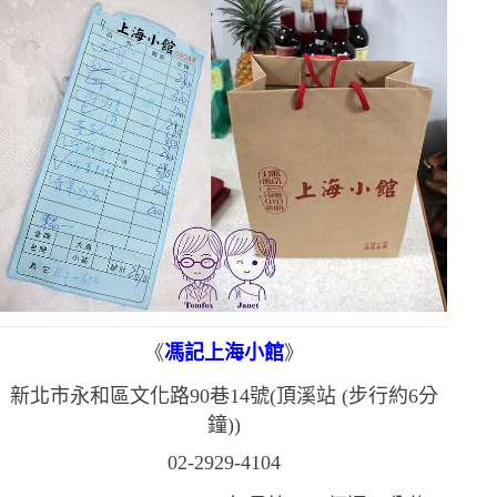
《
馮記上海小館
》
新北市永和區文化路
90
巷
14
號
(
頂溪站
(
步行約
6
分
鐘
))
02-2929-4104