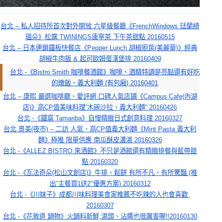
台北 – 私人招待所首次對外開放.六星級餐廳《FrenchWindows 琺蘭綺
瑥朵》松露.TWININGS唐寧茶.下午茶甜點 20160515
台北 – 日本連鎖鐵板快餐店《Pepper Lunch 胡椒廚房(美麗華)》經典
胡椒牛肉飯 & 起司歐姆蛋漢堡排 20160409
台北 -《Bistro Smith 咖啡餐酒館》咖啡、酒精特調是亮點還有好吃
的燉飯、義大利麵 (有包廂) 20160401
台北 – 康熙 嚴選咖啡廳、愛評網 口碑人氣店鋪《Campus Cafe(內湖
店)》高CP值美味料理”木碗沙拉、義大利麵” 20160426
台北 -《鐵窩 Tamariba》自慢精緻日式創意料理 20160327
台北 景美(夜市) – 二訪 人氣、高CP值義大利麵《Mint Pasta 義大利
麵》極推 限量供應 南瓜酥皮濃湯 20160326
台北 -《ALLEZ BISTRO 來酒館》不只是酒館還有精緻排餐與藍帶甜
點 20160320
台北 -《瓦法奇朵(松山文創店)》牛排、鬆餅 有所不凡、有所驚豔 (推
出”主餐買1送2″優惠方案) 20160312
台北 -《川妹子》成都川味料理美食家推薦不吃辣的人也會喜歡 
20160307
台北 -《花敦道 鍋物》火鍋料新鮮,湯頭、沾醬也很厲害喔!!20160130