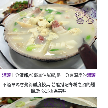
湯頭
十分
濃郁
,卻毫無油膩感,是十分有深度的
湯頭
不過單喝會覺得
鹹度
較高,若能搭配
冬粉
之類的
麵
條
,想必是極為美味