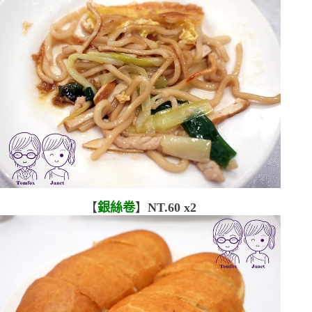
【
銀絲卷
】
NT.60 x2