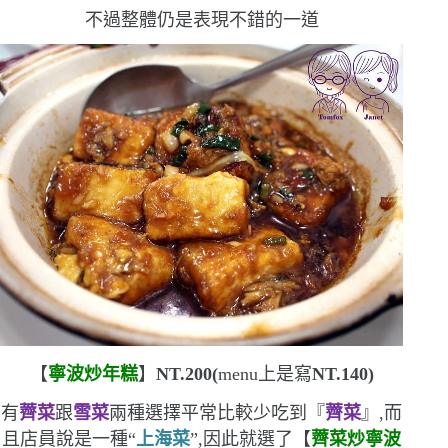
不過整體仍是表現不錯的一道
【
寧波炒年糕
】
NT.200(
menu
上是寫
NT.140)
有
薺菜
跟
雪菜
兩種選擇
平常比較少吃到『
薺菜
』,而
且店員說是一種
“
上海菜
”
,因此就選了
【
薺菜炒寧波