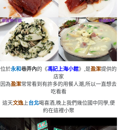
位於
永和
巷弄內
的
《
馮記上海小館
》,是
盈潔
提供的
店家
因為
盈潔
常常看到有許多的用餐人潮,所以一直想去
吃看看
這天
文逸
上
台北
喝喜酒,晚上我們幾位國中同學,便
約在這裡小聚