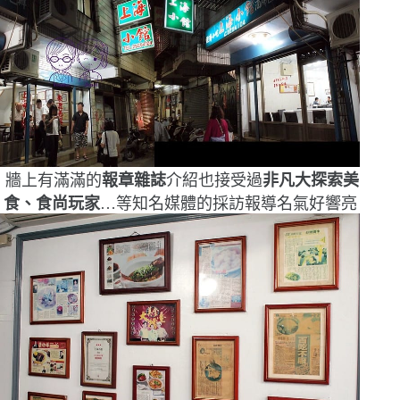
牆上有滿滿的
報章雜誌
介紹
也接受過
非凡大探索美
食、食尚玩家
…等知名媒體的採訪報導
名氣好響亮