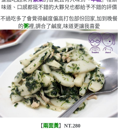
味道、口感都挺不錯的
大夥兒也都給予不錯的評價
不過吃多了會覺得鹹度偏高
打包部份回家,加到晚餐
的
粥
裡,調合了鹹度,味道更讓我喜愛
【
兩面黃
】
NT.280