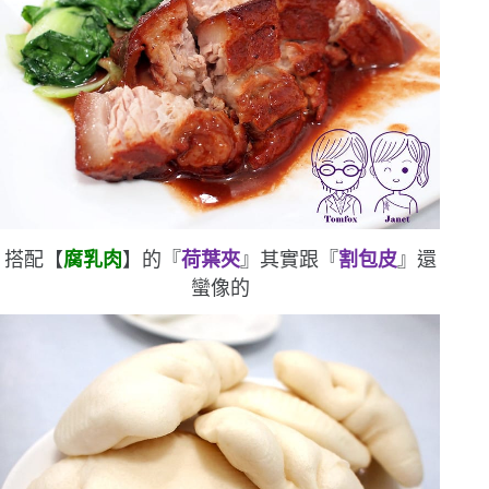
搭配
【
腐乳肉
】
的『
荷葉夾
』
其實跟『
割包皮
』還
蠻像的