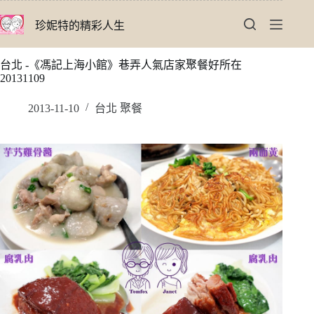
跳
珍妮特的精彩人生
至
主
要
台北 -《馮記上海小館》巷弄人氣店家聚餐好所在
內
20131109
容
2013-11-10
台北 聚餐