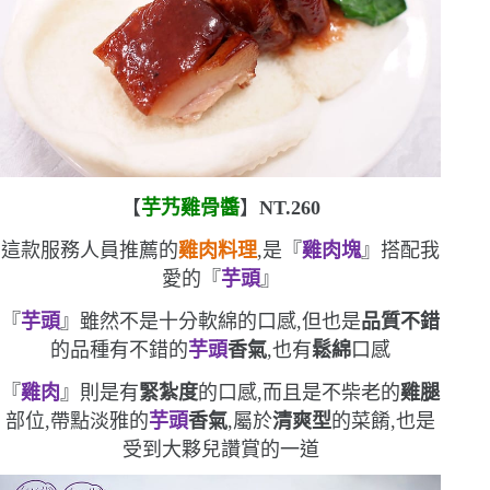
【
芋艿雞骨醬
】
NT.260
這款服務人員推薦的
雞肉料理
,是『
雞肉塊
』搭配我
愛的『
芋頭
』
『
芋頭
』雖然不是十分軟綿的口感,但也是
品質不錯
的品種
有不錯的
芋頭
香氣
,也有
鬆綿
口感
『
雞肉
』則是有
緊紮度
的口感,而且是不柴老的
雞腿
部位,帶點淡雅的
芋頭
香氣
,屬於
清爽型
的菜餚,也是
受到大夥兒讚賞的一道