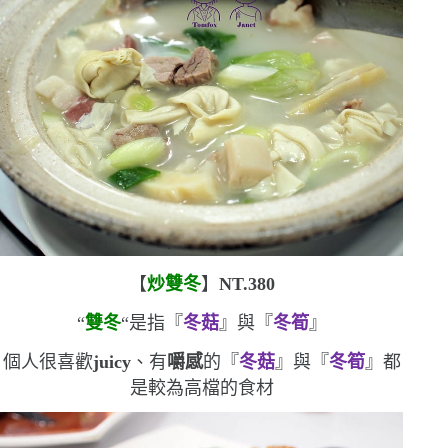
【
炒雙冬
】
NT.380
“
雙冬
“
是指『
冬菇
』與『
冬筍
』
個人很喜歡
juicy
、有
嚼感
的『
冬菇
』
與『
冬筍
』都
是較為高檔的食材