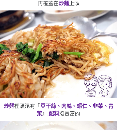
再覆蓋在
炒麵
上頭
炒麵
裡頭還有『
豆干絲、肉絲、蝦仁、韭菜、靑
菜
』,
配料
挺豐富的