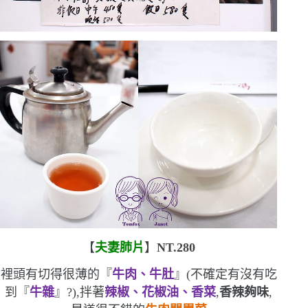
【
夫妻肺片
】
NT.280
裡頭有切得很薄的『
牛肉、牛肚
』
(
不確定有沒有吃
到『
牛雜
』?
)
,拌著
辣椒、花椒油、香菜
,
香辣夠味
,