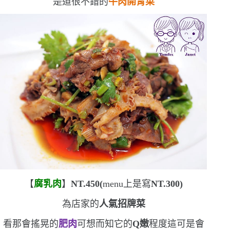
是道很不錯的
牛肉開胃菜
【
腐乳肉
】
NT.450(
menu
上是寫
NT.300)
為店家的
人氣招牌菜
看那會搖晃的
肥肉
可想而知它的
Q
嫩
程度
這可是會