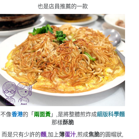
也是店員推薦的一款
不像
香港
的「
兩面黃
」,是將整體煎炸成
細版科學麵
那樣
酥脆
而是只有少許的
麵
,加上
薄
蛋汁
,煎成
焦脆
的圓帽狀,