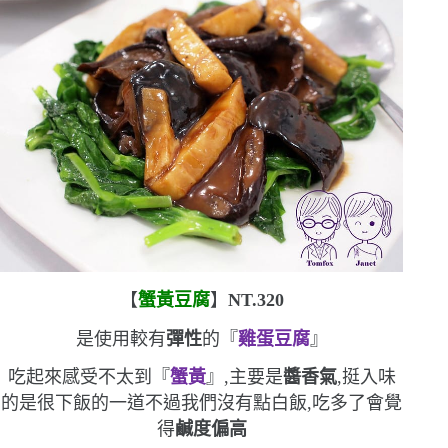
【
蟹黃豆腐
】
NT.320
是使用較有
彈性
的『
雞蛋豆腐
』
吃起來感受不太到『
蟹黃
』,主要是
醬香氣
,挺入味
的
是很下飯的一道
不過我們沒有點白飯,吃多了會覺
得
鹹度偏高