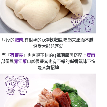
厚厚的
肥肉
,有很棒的
Q
彈軟嫩度
,吃起來
肥而不膩
,
深受大夥兒喜愛
而『
荷葉夾
』也有很不錯的
Q
彈嚼感
再搭配上
瘦肉
部份
與
青江菜
口感很豐富
也有不錯的
鹹香氣味
不愧
是
人氣招牌