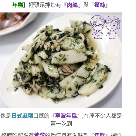
年糕
】
裡頭
還拌炒有『
肉絲
』與『
筍絲
』
像是
日式麻糬
口感的『
寧波年糕
』,在座不少人都是
第一吃到
整體吃起來有
紫菜
的香氣
且有入味到『
年糕
』裡頭