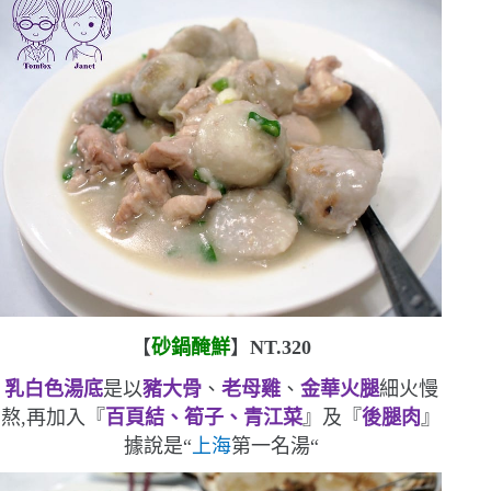
【
砂鍋醃鮮
】
NT.320
乳白色湯底
是以
豬大骨
、
老母雞
、
金華火腿
細火慢
熬,再加入『
百頁結、筍子、青江菜
』及『
後腿肉
』
據說是
“
上海
第一名湯
“