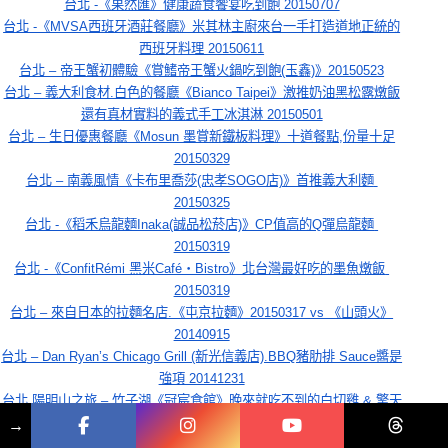
台北 -《果然匯》健康蔬食饗宴吃到飽 20150707
台北 -《MVSA西班牙酒莊餐廳》米其林主廚來台一手打造道地正統的
西班牙料理 20150611
台北 – 帝王蟹初體驗《賞鰭帝王蟹火鍋吃到飽(玉鑫)》20150523
台北 – 義大利食材.白色的餐廳《Bianco Taipei》激推奶油黑松露燉飯
還有真材實料的義式手工冰淇淋 20150501
台北 – 生日優惠餐廳《Mosun 墨賞新鐵板料理》十道餐點,份量十足
20150329
台北 – 南義風情《卡布里喬莎(忠孝SOGO店)》首推義大利麵 
20150325
台北 -《稻禾烏龍麵Inaka(誠品松菸店)》CP值高的Q彈烏龍麵 
20150319
台北 -《ConfitRémi 黑米Café‧Bistro》北台灣最好吃的墨魚燉飯 
20150319
台北 – 來自日本的拉麵名店.《屯京拉麵》20150317 vs 《山頭火》
20140915
台北 – Dan Ryan’s Chicago Grill (新光信義店).BBQ豬肋排 Sauce醬是
強項 20141231
台北 陽明山之旅 – 竹子湖《冠宸食館》晚來就吃不到的白切雞 & 擎天
→
崗 20141230
台北 -《UNIQUE PASTA 維一義大利餐廳》美味與份量兼具的 異國風