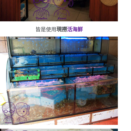
皆是使用
現撈
活海鮮