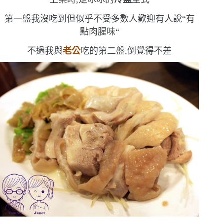
第一盤我沒吃到
但似乎不受多數人歡迎
有人說
“
有
點肉腥味
“
不過我與
老公
吃的第二盤,倒覺得不差