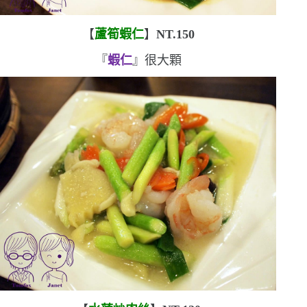
【
蘆筍蝦仁
】
NT.150
『
蝦仁
』很大顆