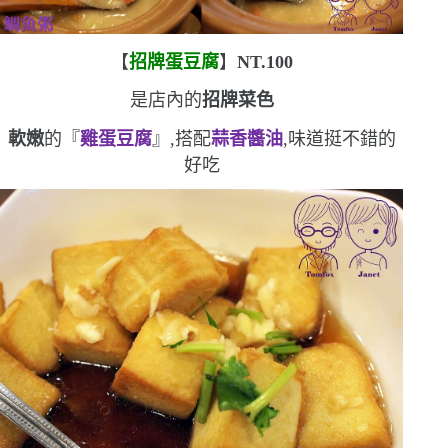
【
招牌蛋豆腐
】
NT.100
是店內的
招牌菜色
軟嫩
的『
雞蛋豆腐
』,搭配
蒜香醬油
,味道挺不錯的
好吃