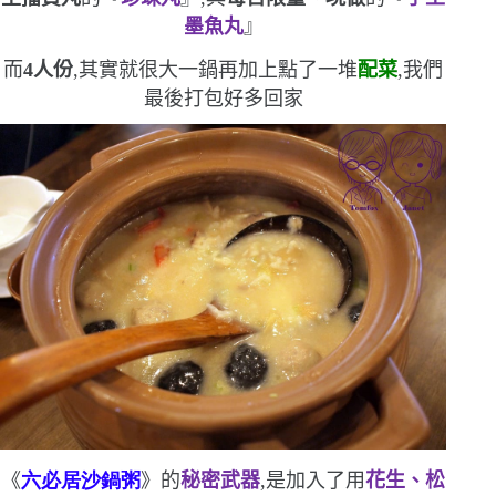
墨魚丸
』
而
4
人份
,其實就很大一鍋
再加上點了一堆
配菜
,
我們
最後打包好多回家
《
六必居沙鍋粥
》的
秘密武器
,是加入了用
花生、松