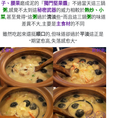
子、腰果
磨成泥的『
獨門堅果醬
』
不過當天這三鍋
粥
,感覺不太到這
秘密武器
的威力
相較於
熱炒、小
菜
,甚至覺得
“
這
粥
過於
清淡
些
“
而且這三鍋
粥
的味道
差異不大,主要是
主食材
的不同
雖然吃起來還挺
順口
的,但味道卻過於
平淡
這正是
“
期望愈高,失落感愈大
“