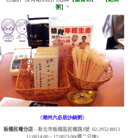
粥
】
“
《
潮州六必居沙鍋粥
》
板橋民權分店
–
新北市板橋區民權路
3
號
02-2952-8813
11:0014:00
、
17:0023:00
(
週二公休
)