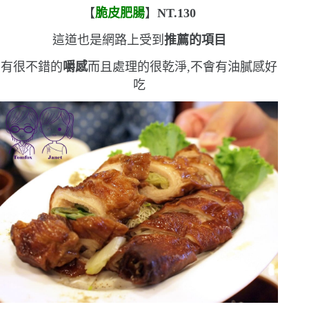
【
脆皮肥腸
】
NT.130
這道也是網路上受到
推薦的項目
有很不錯的
嚼感
而且處理的很乾淨,不會有油膩感
好
吃