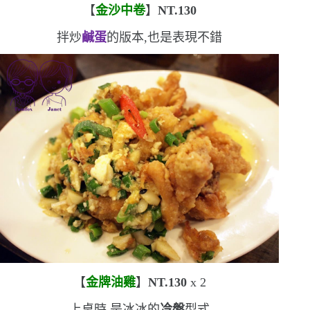
【
金沙中卷
】
NT.130
拌炒
鹹蛋
的版本,也是表現不錯
【
金牌油雞
】
NT.130
x 2
上桌時,是冰冰的
冷盤
型式