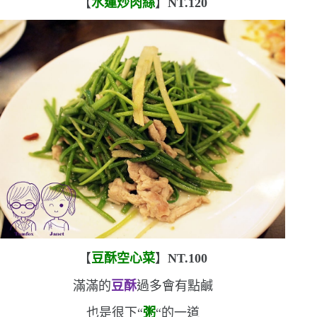
【
水蓮炒肉絲
】
NT.120
【
豆酥空心菜
】
NT.100
滿滿的
豆酥
過多會有點鹹
也是很下
“
粥
“
的一道