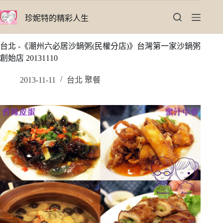
跳
珍妮特的精彩人生
至
主
要
台北 -《潮州六必居沙鍋粥(民權分店)》台灣第一家沙鍋粥
內
創始店 20131110
容
2013-11-11
台北 聚餐