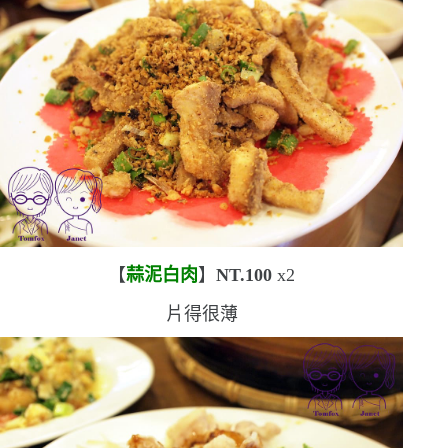
【
蒜泥白肉
】
NT.100
x2
片得很薄