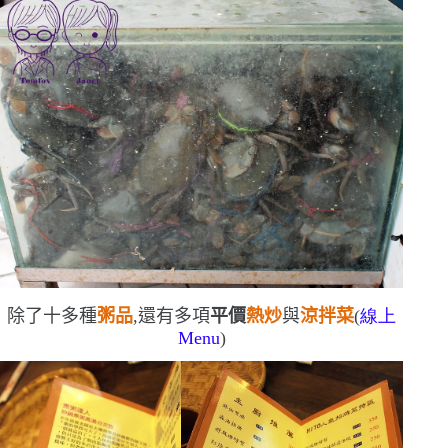
除了十多種
粥品
,還有多項
平價
熱炒
與
涼拌菜
(
線上
Menu
)