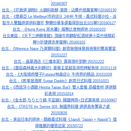
20160307
台北 -《花敦道 鍋物》火鍋料新鮮,湯頭、沾醬也很厲害喔!!20160130
台北 -《樂慕亞 Le Meilleur(市府店)》24HR 牛排、義式料理沙拉、派
點令人驚豔道道用料實在,整體份量多還看得到台北101喔!!20160127
台北 -《Hong Kong 茶水攤》服務比食物道地 20160103
台北東區 -《天下三絕麵食館》頂級牛肉麵配紅酒就連小菜也很精彩
喔!!(近捷運忠孝復興) 20160102
台北 -《Wennce Naior 乃渥爾料理》創意無限味覺與視覺的驚喜饗宴 
20151227
台北 – 晶華酒店《三燔本家》壽喜燒吃到飽 20151222
台北 -《蘑菇森林義大利麵坊》豪華主菜超澎湃煎烤魷魚排 20151118
台北 -《大阪燒肉雙子Futago(林森店)》牛肉界的精品 20151028
台北 -《乾爹居酒屋 Sugar Daddy》創意日式料理 20151021
台北 -《西班牙小酒館 Hestia Tapas Bar》雙人套餐.高檔食材 道道精
彩表現 20151014
台北 -《金太郎 ちりとり鍋 平盆鍋》韓國烤肉+日式壽喜燒 20150907
台北 -《TASTE by Sense 30》無國界料理 道道具有驚喜之處 
20150826
台北 – 來自日本的道地、精緻義式料理《Japoli “Japan + Napoli”》值
得推薦的優質店家 20150722