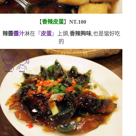
【
香辣皮蛋
】
NT.100
辣醬
醬汁
淋在『
皮蛋
』上頭,
香辣夠味
,也是蠻好吃
的