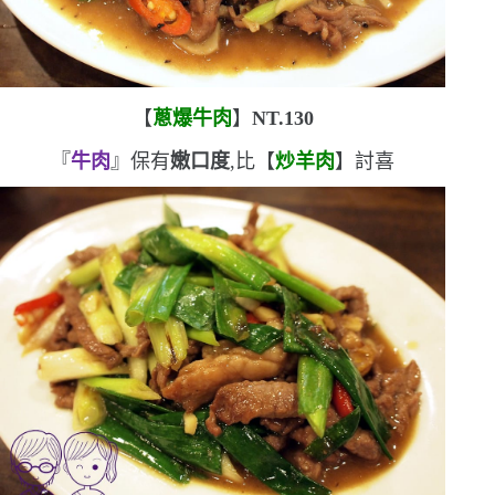
【
蔥爆牛肉
】
NT.130
『
牛肉
』保有
嫩口度
,比【
炒羊肉
】討喜