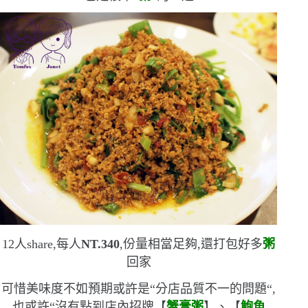
12
人
share
,每人
NT.340
,份量相當足夠,還打包好多
粥
回家
可惜美味度不如預期
或許是
“
分店品質不一的問題
“
,
也或許
“
沒有點到店內招牌【
蟹膏粥
】、【
鮑魚