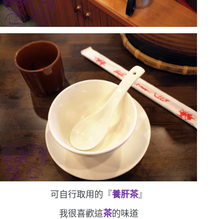
可自行取用的『
養肝茶
』
我很喜歡這
茶
的味道