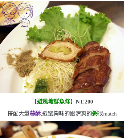
【
避風塘鮮魚條
】
NT.200
搭配大量
蒜酥
,還蠻夠味的
跟清爽的
粥
很
match