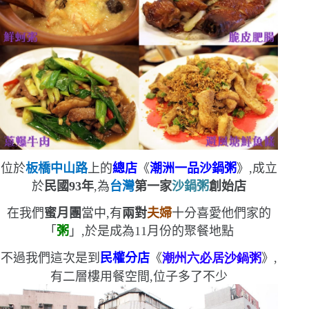
位於
板橋中山路
上的
總店
《
潮洲一品沙鍋粥
》,
成立
於
民國
93
年
,為
台灣
第一家
沙鍋粥
創始店
在我們
蜜月團
當中,有
兩對
夫婦
十分喜愛他們家的
「
粥
」,於是成為
11
月份的聚餐地點
不過我們這次是到
民權分店
《
潮州六必居沙鍋粥
》,
有二層樓用餐空間,位子多了不少