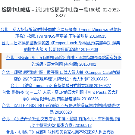
板橋中山總店
–
新北市板橋區中山路一段
160
號
02-2952-
8827
台北 – 私人招待所首次對外開放.六星級餐廳《FrenchWindows 琺蘭綺
瑥朵》松露.TWININGS唐寧茶.下午茶甜點 20160515
台北 – 日本連鎖鐵板快餐店《Pepper Lunch 胡椒廚房(美麗華)》經典
胡椒牛肉飯 & 起司歐姆蛋漢堡排 20160409
台北 -《Bistro Smith 咖啡餐酒館》咖啡、酒精特調是亮點還有好吃
的燉飯、義大利麵 (有包廂) 20160401
台北 – 康熙 嚴選咖啡廳、愛評網 口碑人氣店鋪《Campus Cafe(內湖
店)》高CP值美味料理”木碗沙拉、義大利麵” 20160426
台北 -《鐵窩 Tamariba》自慢精緻日式創意料理 20160327
台北 景美(夜市) – 二訪 人氣、高CP值義大利麵《Mint Pasta 義大利
麵》極推 限量供應 南瓜酥皮濃湯 20160326
台北 -《ALLEZ BISTRO 來酒館》不只是酒館還有精緻排餐與藍帶甜
點 20160320
台北 -《瓦法奇朵(松山文創店)》牛排、鬆餅 有所不凡、有所驚豔 (推
出”主餐買1送2″優惠方案) 20160312
台北 -《川妹子》成都川味料理美食家推薦不吃辣的人也會喜歡 