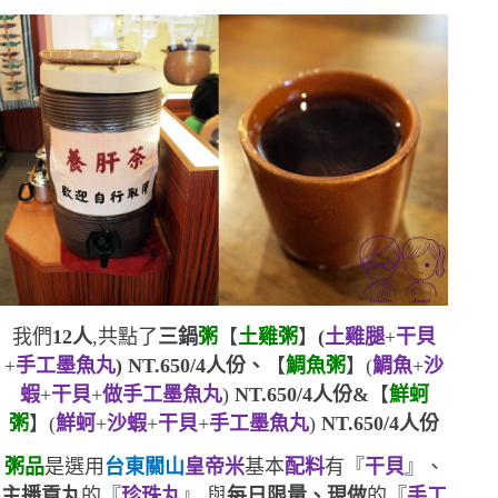
我們
12
人
,共點了
三鍋
粥
【
土雞粥
】
(
土雞腿
+
干貝
+
手工墨魚丸
) NT.650/4
人份、
【
鯛魚粥
】
(
鯛魚
+
沙
蝦
+
干貝
+
做手工墨魚丸
)
NT.650/4
人份
&
【
鮮蚵
粥
】
(
鮮蚵
+
沙蝦
+
干貝
+
手工墨魚丸
)
NT.650/4
人份
粥品
是選用
台東關山
皇帝米
基本
配料
有『
干貝
』、
主播貢丸
的『
珍珠丸
』,與
每日限量、現做
的『
手工