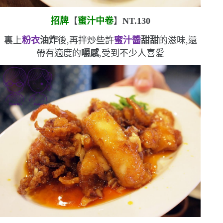
招牌
【
蜜汁中卷
】
NT.130
裏上
粉衣
油炸
後,再拌炒些許
蜜汁醬
甜甜
的滋味,還
帶有適度的
嚼感
,受到不少人喜愛