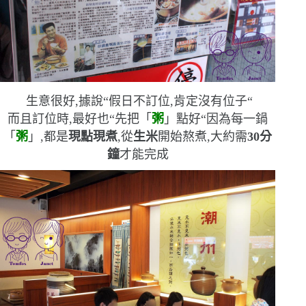
生意很好,據說
“
假日不訂位,肯定沒有位子
“
而且訂位時,最好也
“
先把「
粥
」點好
“
因為每一鍋
「
粥
」,都是
現點現煮
,從
生米
開始熬煮,大約需
30
分
鐘
才能完成