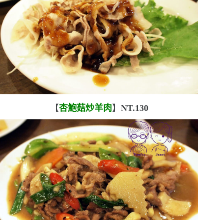
【
杏鮑菇炒羊肉
】
NT.130