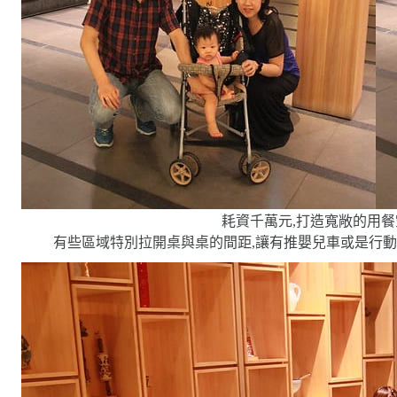
耗資千萬元,打造寬敞的用餐
有些區域特別拉開桌與桌的間距,讓有推嬰兒車或是行動