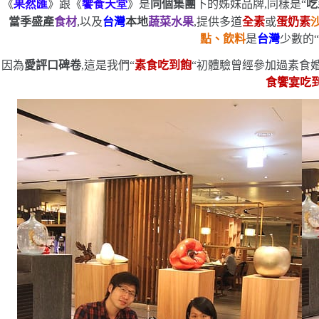
《
果然匯
》跟《
饗食天堂
》是
同個集團
下的姊妹品牌,同樣是
“
吃
當季盛產
食材
,以及
台灣
本地
蔬菜水果
,提供多道
全素
或
蛋奶素
點、飲料
是
台灣
少數的
因為
愛評口碑卷
,這是我們
“
素食吃到飽
“
初體驗
曾經參加過素食婚
食饗宴吃