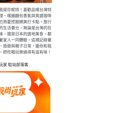
我是珍妮特！喜歡品嚐台灣特
理、嚐遍麵包香氣與質感咖啡
也熱愛挖掘網美打卡點。旅行
的生活養分，無論是台灣的在
味，還是日本的道地美食，都
著家人一同體驗。這裡記錄著
、旅遊與親子日常，邀你和我
，把吃喝玩樂過得有滋有味！
玩家 駐站部落客