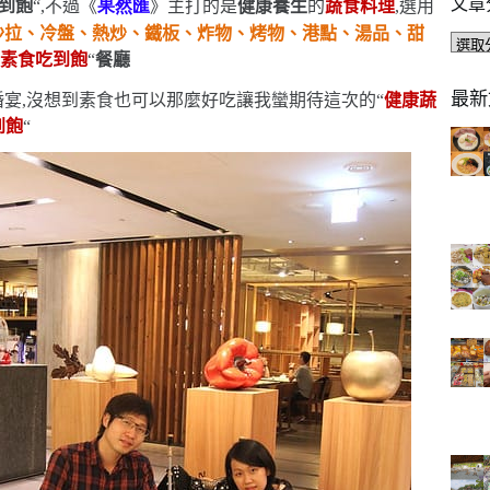
文章
到飽
“
,不過《
果然匯
》主打的是
健康養生
的
蔬食料理
,選用
沙拉、冷盤、熱炒、鐵板、炸物、烤物、港點、湯品、甜
文
“
素食吃到飽
“
餐廳
章
分
最新
宴,沒想到素食也可以那麼好吃
讓我蠻期待這次的
“
健康蔬
類
到飽
“