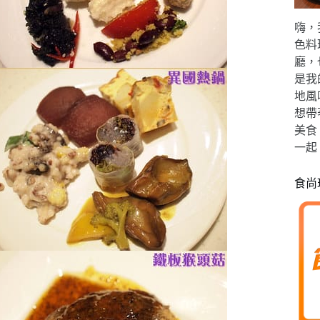
嗨，
色料
廳，
是我
地風
想帶
美食
一起
食尚