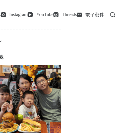
k
Instagram
YouTube
Threads
電子郵件
我