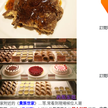
訂閱
訂閱
家附近的《
貴族世家
》…等,常看到現場候位人潮