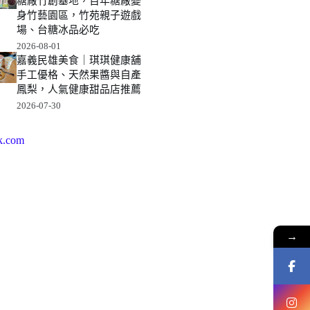
糖廠竹創基地，百年糖廠變
身竹藝園區，竹苑親子遊戲
場、台糖冰品必吃
2026-08-01
嘉義民雄美食｜琪琪健康舖
手工優格、天然果醬與自產
鳳梨，人氣健康甜品店推薦
2026-07-30
k.com
→