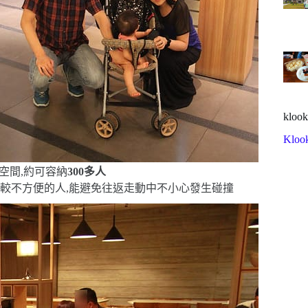
klook
Kloo
空間,約可容納
300
多人
較不方便的人,能避免往返走動中不小心發生碰撞