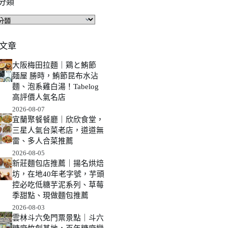
分類
文章
大阪梅田拉麵｜鶏と鮪節
麺屋 勝時，鮪節昆布水沾
麵、泡系雞白湯！Tabelog
高評價人氣名店
2026-08-07
宜蘭聚餐餐廳｜欣欣食堂，
三星人氣台菜老店，道道無
雷、多人合菜推薦
2026-08-05
新莊麵包店推薦｜揚名烘焙
坊，在地40年老字號，芋頭
控必吃低糖芋泥系列、草莓
季甜點、現做麵包推薦
2026-08-03
雲林斗六免門票景點｜斗六