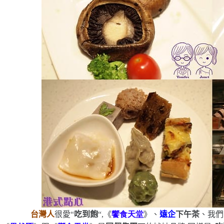
台灣人
很愛
“
吃到飽
“
,《
饗
食
天堂
》、
遠企
下午茶
、我們