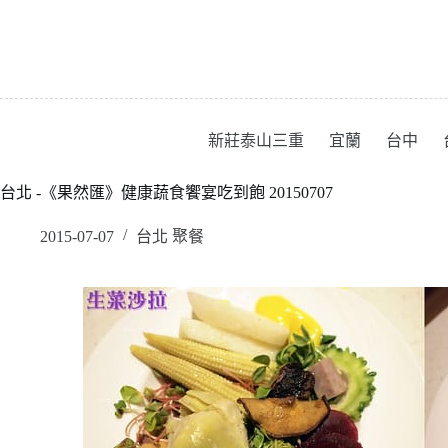
跳
至
主
要
內
容
新莊泰山三重
宜蘭
台中
台北 -《果然匯》健康蔬食饗宴吃到飽 20150707
2015-07-07
台北 聚餐