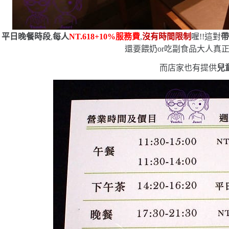
平日晚餐時段
,
每人
NT.618+10%
服務費
,
沒有時間限制
喔!!這對
帶
還要餵奶
or
吃副食品
大人真正
而店家也有提供
兒