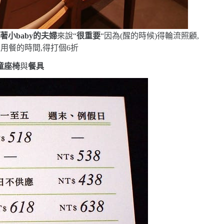
著小
baby
的夫婦
來說
“
很重要
“
因為
(
醒的時候
)
得輪流照顧,
用餐的時間,得打個
6
折
童座椅
與
餐具