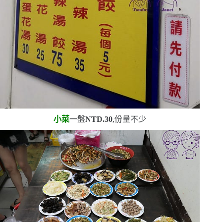
小菜
一盤
NTD.30
,份量不少