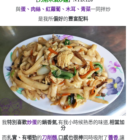
與
蛋、肉絲、紅蘿蔔、木耳、青菜
一同拌炒
是我所
偏好
的
豐富配料
我
特別喜歡
炒蛋
的
鍋香氣
,有我小時候熟悉的味道,
相當加
分
而
扎實、有嚼勁
的
刀削麵
,
口感也很棒
同時吸附了
醬香
,讓