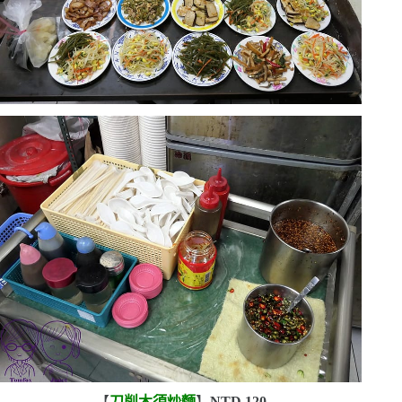
【
刀削木須炒麵
】
NTD.120