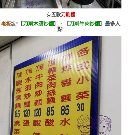
有
五款
刀削麵
【
刀削木須炒麵
】、【
刀削牛肉炒麵
】
最多人
老板
說
“
點
“