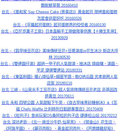
顆新鮮草莓 20160410
台北 -《風和家 Say Cheese Cake (景美店)》黃金起司 現烤風和蛋糕
怎麼會這麼好吃 20160326
台北 -《孚羅起司蛋糕》起司蛋糕界的佼佼者 20160130
台北 -《亞尼克菓子工房》日本直輸手工現做限量供應【十勝生乳捲】
20130929
台北
 –
《穀早味豆花店》美味傳統豆花
+
豆漿湯底
or
花生冰沙
新店大坪
林
 20180530
台北 -《雙連圓仔湯》超過一甲子的人氣甜湯、挫冰店 燒麻糬、湯圓、
芋泥 捷運雙連站 20180331
台北 -《東區粉圓》暖心燒仙草+綿密芋頭、軟Q地瓜圓 忠孝商圈人氣
店家 20180116
台北 三峽 -《山泉水手工豆花店》超人氣排隊傳統豆花老店 非基因改
造黃豆 20170611
台北 永和 四號公園 人氣甜點下午茶 -《良古早味黑砂糖剉冰》&《瓦
福 Chefs Waffle 比利時列日鬆餅專賣店》20170409
台北 -《松包子》食尚玩家OS桑阿松的包子店 捷運松山站 20170212
台北 深坑老街 -《北一 綠豆沙牛奶 仙草茶》、《郭金山》花生店、
《阿珠芋圓》、《麗芬肉粽》、黃金起司肉包、《芭樂嬌雞屁股》