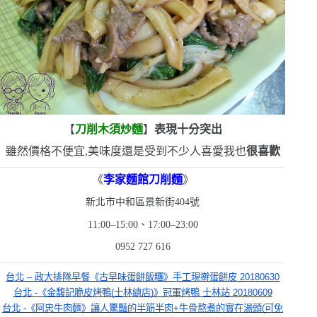
【
刀削木須炒麵
】
表現十分突出
雖然價格不便宜,美味度還是受到不少人喜愛
我也
很喜歡
《
李家麵館刀削麵
》
新北市中和區景新街
404
號
11:00–15:00
、
17:00–23:00
0952 727 616
台北 – 政大排隊早餐《古早味蛋餅飯糰》手工現擀蛋餅皮 20180630
台北 -《金馥記脆皮烤鴨(士林總店)》冠軍烤鴨 士林站 20180609
台北 -《阿忠牛肉麵》讓人驚豔的半筋半肉+牛骨熬煮的實在湯頭(可免