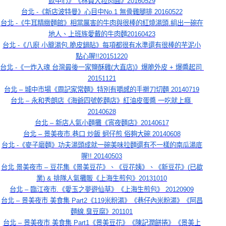
飲中心》《林員大粒肉圓》20160529
台北 -《新店波特曼》心目中No.1 無骨雞腿排 20160522
台北 -《牛耳精緻麵館》相當厲害的牛肉與很棒的紅燒湯頭,組出一碗在
地人、上班族愛戴的牛肉麵20160423
台北 -《八廚 小籠湯包.脆皮鍋貼》每項都很有水準還有很棒的芋泥小
點心喔!!20151220
台北 -《一炸入魂 台灣最後一家鹽酥雞(大直店)》爆脆外皮 + 爆醬起司 
20151121
台北 – 城中市場《周記家常麵》特別有嚼感的手擀刀切麵 20140719
台北 – 永和秀朗店《海爺四號乾麵店》紅油皮蛋醬 一吃就上癮 
20140628
台北 – 新店人氣小麵攤《宵夜麵店》20140617
台北 – 景美夜市.巷口 炒飯 蚵仔煎 俗夠大碗 20140608
台北 -《麥子磨麵》功夫湯頭成就一碗美味拉麵還有不一樣的南瓜湯底
喔!! 20140503
台北 景美夜市 – 豆花集《景美豆花》、《豆花姨》、《新豆花》(已歇
業) & 排隊人氣攤販《上海生煎包》20131010
台北 – 臨江夜市.《愛玉之夢遊仙草》《上海生煎包》 20120909
台北 – 景美夜市 美食集 Part2《119米粉湯》《巷仔內米粉湯》《阿昌
麵線.臭豆腐》201101
台北 – 景美夜市 美食集 Part1《景美豆花》《陳記潤餅捲》《景美上