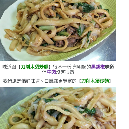
味道跟【
刀削木須炒麵
】很不一樣,有明顯的
黑胡椒
味道
但
牛肉
沒有很嫩
我們還是偏好味道、口感都更豐富的【
刀削木須炒麵
】