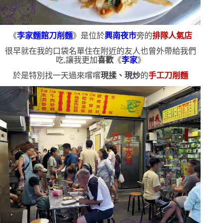
《
李家麵館刀削麵
》是位於
興南夜市
旁的
排隊人氣店
很早就在我的口袋名單
住在附近的友人也曾外帶給我們
吃,讓我更加
喜歡
《
李家
》
於是特別找一天過來嚐嚐
現揉、現炒
的
手工刀削麵