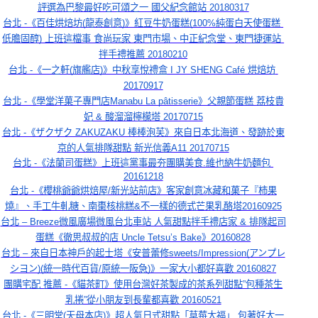
評選為巴黎最好吃可頌之一 國父紀念館站 20180317
台北 -《百佳烘焙坊(龍泰創意)》紅豆牛奶蛋糕(100%純蛋白天使蛋糕 
低膽固醇) 上班這檔事 食尚玩家 東門市場、中正紀念堂、東門捷運站 
拌手禮推薦 20180210
台北 -《一之軒(旗艦店)》中秋享悅禮盒 I JY SHENG Café 烘焙坊 
20170917
台北 -《學堂洋菓子專門店Manabu La pâtisserie》父親節蛋糕 荔枝貴
妃 & 酸溜溜檸檬塔 20170715
台北 -《ザクザク ZAKUZAKU 棒棒泡芙》來自日本北海道、發跡於東
京的人氣排隊甜點 新光信義A11 20170715
台北 -《法蘭司蛋糕》上班這黨事最夯團購美食.維也納牛奶麵包 
20161218
台北 -《櫻桃爺爺烘焙屋/新光站前店》客家創意冰藏和菓子『柿果
燒』、手工牛軋糖、南棗核桃糕&不一樣的德式芒果乳酪塔20160925
台北 – Breeze微風廣場微風台北車站 人氣甜點拌手禮店家 & 排隊起司
蛋糕《徹思叔叔的店 Uncle Tetsu’s Bake》20160828
台北 – 來自日本神戶的起士塔《安普蕾修sweets/Impression(アンプレ
シヨン)(統一時代百貨/原統一阪急)》一家大小都好喜歡 20160827
團購宅配 推薦 -《貓茶町》使用台灣好茶製成的茶系列甜點”包種茶生
乳捲”從小朋友到長輩都喜歡 20160521
台北 -《三明堂(天母本店)》超人氣日式甜點「草莓大福」,包著好大一