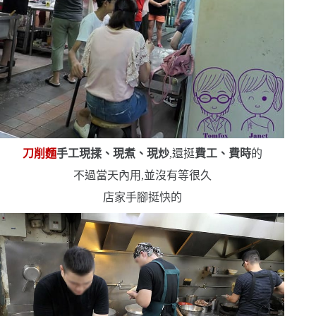
刀削麵
手工現揉、現煮、現炒
,還挺
費工、費時
的
不過當天內用,並沒有等很久
店家手腳挺快的