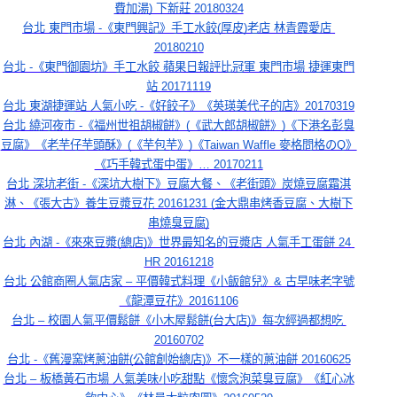
費加湯) 下新莊 20180324
台北 東門市場 -《東門興記》手工水餃(厚皮)老店 林青霞愛店 
20180210
台北 -《東門御園坊》手工水餃 蘋果日報評比冠軍 東門市場 捷運東門
站 20171119
台北 東湖捷運站 人氣小吃 -《好餃子》《英瑛美代子的店》20170319
台北 繞河夜市 -《福州世祖胡椒餅》(《武大郎胡椒餅》)《下港名彭臭
豆腐》《老芋仔芋頭酥》(《芋包芋》)《Taiwan Waffle 麥格問格のQ》
《巧手韓式蛋中蛋》… 20170211
台北 深坑老街 -《深坑大樹下》豆腐大餐、《老街頭》炭燒豆腐霜淇
淋、《張大古》養生豆漿豆花 20161231 (金大鼎串烤香豆腐、大樹下
串燒臭豆腐)
台北 內湖 -《來來豆漿(總店)》世界最知名的豆漿店 人氣手工蛋餅 24 
HR 20161218
台北 公館商圈人氣店家 – 平價韓式料理《小飯館兒》& 古早味老字號
《龍潭豆花》20161106
台北 – 校園人氣平價鬆餅《小木屋鬆餅(台大店)》每次經過都想吃 
20160702
台北 -《舊漫窯烤蔥油餅(公館創始總店)》不一樣的蔥油餅 20160625
台北 – 板橋黃石市場 人氣美味小吃甜點《懷念泡菜臭豆腐》《紅心冰