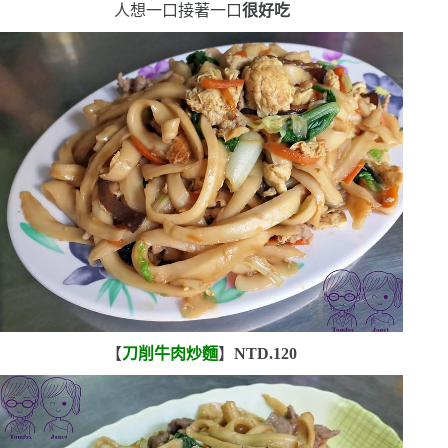
人想一口接著一口
很好吃
【
刀削牛肉炒麵
】
NTD.120