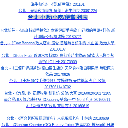
海生煎包》《黃.紅豆餅》201101
台北 – 景美夜市美食.景美上海生煎包 20081224
台北 小販/小吃/便當 列表
台北新莊 -《淼淼特調手搖飲》幸福健康手搖飲 自己煮的豆漿+紅茶 新
莊運動公園/棒球場 20180721
台北 -《Cow Banana(政大店)》最愛 蔓越莓香蕉牛奶 文山區 政治大學 
20180107
台北 -《Bobii Frutii 珍珠水果特調》夢幻系時尚飲品 (敦南店已搬到永
康街) IG打卡 20170909
台北 -《三佰斤連鎖茶飲(松山民生店)》天然食材及自製果醬.無糖概念
飲品 20170826
台北 -《十杯 極致手作茶飲》牧場鮮奶 天然茶葉 永和 公館 
20170611&0702
台北 -《九品川》初鹿牧場.鮮乳坊 公館/大直 20160820/20171105
南台灣超人氣珍珠飲品《Queenny葵米(一中 No.8 店)》20160611 
&《丸作食茶(台北 東區店)》20160619
台北 -《百合起酥蛋糕專賣店》人氣蛋糕老店 士林站 20180609
台北 -《Gontran Cherrier (GC) Bakery Taipei(忠孝店)》被華爾街日報