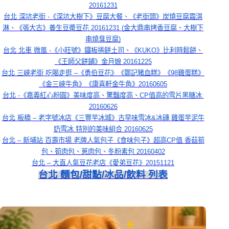
20161231
台北 深坑老街 -《深坑大樹下》豆腐大餐、《老街頭》炭燒豆腐霜淇
淋、《張大古》養生豆漿豆花 20161231 (金大鼎串烤香豆腐、大樹下
串燒臭豆腐)
台北 北車 微風 -《小旺號》鐵板捲餅土司、《KUKO》比利時鬆餅、
《王師父餅鋪》金月娘 20161225
台北 三峽老街 吃喝走逛 –《勇伯豆花》《鄭記豬血糕》《98雞蛋糕》
《金三峽牛角》《康喜軒金牛角》20160605
台北 -《嘉義紅心粉圓》美味度高、驚豔度高、CP值高的雪片黑糖冰 
20160626
台北 板橋 – 老字號冰店《三豐芋冰城》古早味雪冰&冰磚 雞蛋芋泥牛
奶雪冰 特別的美味組合 20160625
台北 – 新埔站 百壽市場 老牌人氣包子《食味包子》超高CP值 香菇筍
包、筍肉包、蔥肉包、冬粉素包 20160402
台北 – 大直人氣豆花老店《愛弟豆花》20151121
台北 麵包/甜點/冰品/飲料 列表