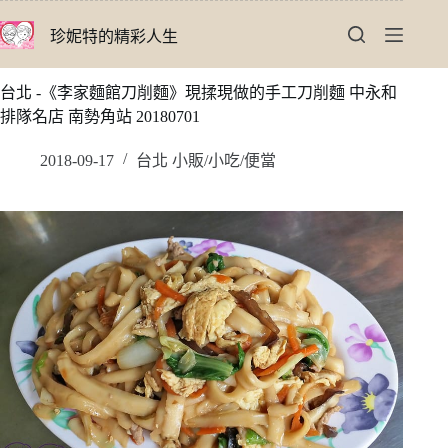
跳
珍妮特的精彩人生
至
主
要
台北 -《李家麵館刀削麵》現揉現做的手工刀削麵 中永和
內
排隊名店 南勢角站 20180701
容
2018-09-17
台北 小販/小吃/便當