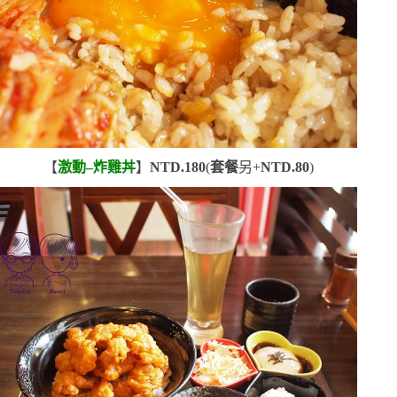
【
激動
–
炸雞丼
】
NTD.180
(
套餐
另
+
NTD.80
)