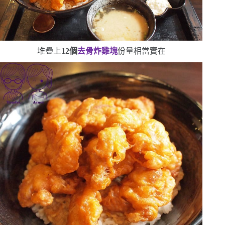
堆疊上
12
個
去骨炸雞塊
份量相當實在