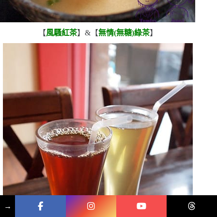
【
風騷紅茶
】
&
【
無情
(
無糖
)
綠茶
】
→