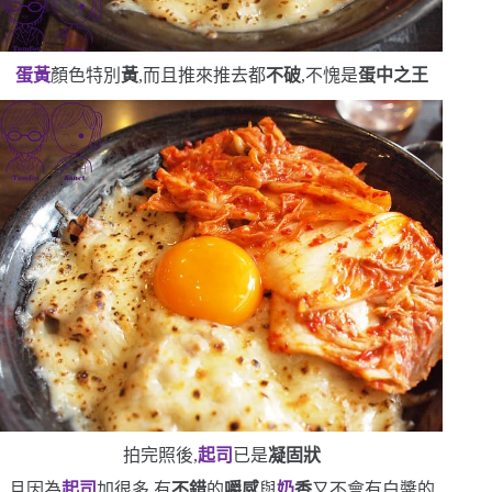
蛋黃
顏色特別
黃
,而且推來推去都
不破
,不愧是
蛋中之王
拍完照後,
起司
已是
凝固狀
且因為
起司
加很多,有
不錯
的
嚼感
與
奶
香
又不會有白醬的