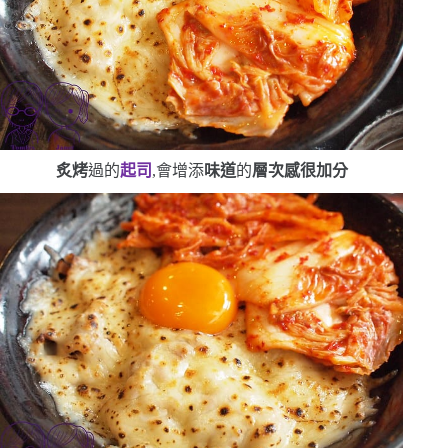
炙烤
過的
起司
,會增添
味道
的
層次感
很加分