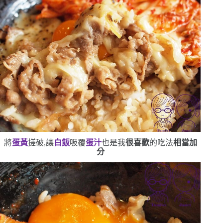
將
蛋黃
搓破,讓
白飯
吸覆
蛋汁
也是我
很喜歡
的吃法
相當加
分