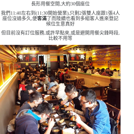
長形用餐空間,大約
30
個座位
我們
11:40
左右到
(11:30
開始營業
)
,只剩
2
張雙人座跟
1
張
4
人
座位
沒過多久,便
客滿
了
而陸續也看到多組客人進來登記
候位
生意真好
但目前沒有訂位服務,或許早點來,或是避開用餐尖鋒時段,
比較不用等