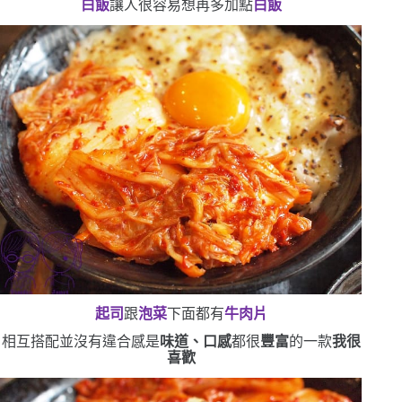
白飯
讓人很容易想再多加點
白飯
起司
跟
泡菜
下面都有
牛肉片
相互搭配並沒有違合感
是
味道、口感
都很
豐富
的一款
我很
喜歡