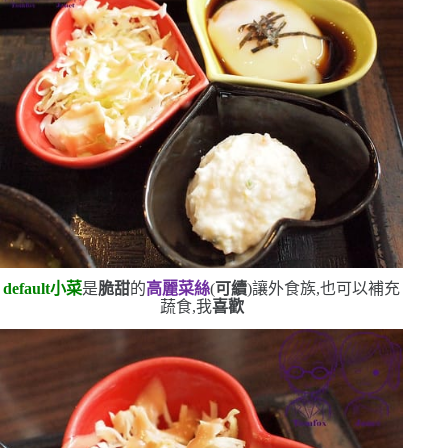
default
小菜
是
脆甜
的
高麗菜絲
(
可續
)
讓外食族,也可以補充
蔬食,我
喜歡