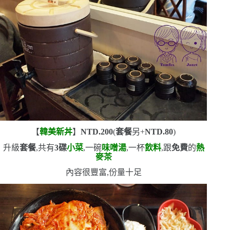
【
韓美新丼
】
NTD.200
(
套餐
另
+
NTD.80
)
升級
套餐
,共有
3
碟
小菜
,一碗
味噌湯
,一杯
飲料
,跟
免費
的
熱
麥茶
內容很豐富,份量十足