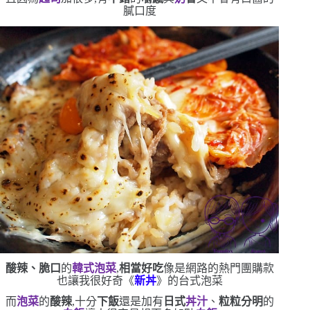
膩口度
酸辣、脆口
的
韓式泡菜
,
相當好吃
像是網路的熱門團購款
也讓我很好奇《
新丼
》的台式泡菜
而
泡菜
的
酸辣
,十分
下飯
還是加有
日式
丼汁
、
粒粒分明
的