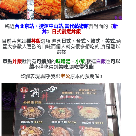
臨近
台北京站、捷運中山站
,
當代藝術館
斜對面的《
新
丼
》
日式創意丼飯
目前共有
21
種
丼飯
選項,包含
日式、台式、韓式
、
美式
,涵
蓋大多數人喜歡的口味
而個人就有很多想吃的,真是難以
選擇
單點
丼飯
就附有
可續加
的
味噌湯
、
小菜
,就連
白飯
也
可以
續
不僅吃得到
美味
,還
吃得很飽
整體表現,超乎我跟
老公
原本的預期喔!!