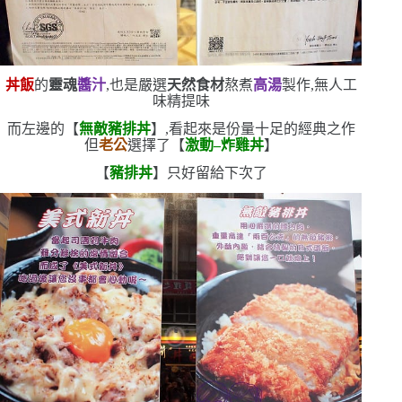
丼飯
的
靈魂
醬汁
,也是嚴選
天然食材
熬煮
高湯
製作,無人工
味精提味
而左邊的【
無敵豬排丼
】,看起來是份量十足的經典之作
但
老公
選擇了【
激動
–
炸雞丼
】
【
豬排丼
】只好留給下次了