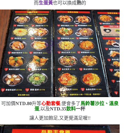
而
生蛋黃
也可以換成
熟
的
可加價
NTD.80
升等
心動套餐
,便會多了
馬鈴薯沙拉、溫泉
蛋
,以及
NTD.35
飲料
一杯
讓人更加飽足,又更覺滿足喔!!