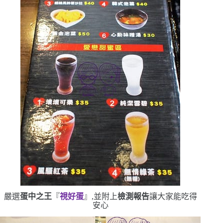
嚴選
蛋中之王
『
視好蛋
』,並附上
檢測報告
讓大家能吃得
安心