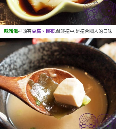
味噌湯
裡頭有
豆腐、昆布
,鹹淡適中,是適合國人的口味