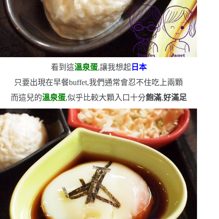
看到這
溫泉蛋
,讓我想起
日本
只要出現在早餐
buffet
,我們通常會忍不住吃上兩顆
而這兒的
溫泉蛋
,似乎比較大顆
入口十分
飽滿
,
好滿足