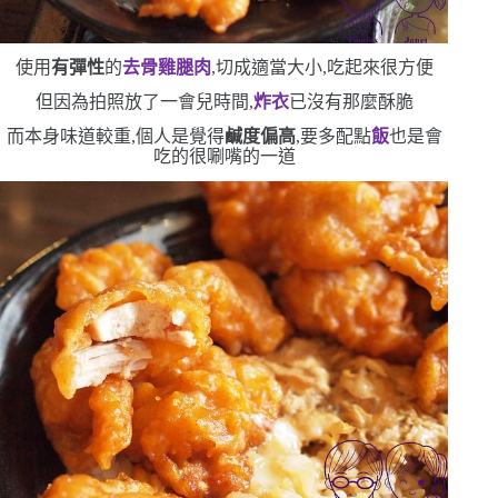
使用
有彈性
的
去骨雞腿肉
,切成適當大小,吃起來很方便
但因為拍照放了一會兒時間,
炸衣
已沒有那麼酥脆
而本身味道較重,個人是覺得
鹹度偏高
,要多配點
飯
也是會
吃的很唰嘴的一道