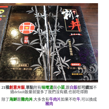
21
種
創意丼飯
,
單點
附有
味噌湯
與
小菜
,跟
白飯
都
可續加
不
過
default
飯量就蠻多了
我們沒有續,也就吃得飽
除了
海鮮
跟
雞肉丼
,大多含有
牛肉片
如果不吃
牛
,可以換成
豬肉