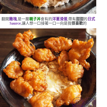
翻開
雞塊
,是一層
親子丼
會有的
洋蔥滑蛋
,帶有
甜甜
的
日式
Saurce
,讓人想一口接著一口
一向是我
很喜歡
的