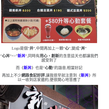
Logo
是個
“
井
“
,中間再加上一顆
“
心
“
,變成
“
丼
“
“
心丼
“=>”
新丼
“
,同時有
用心、創新
的含意
這天也都讓我們
感受到了
而《
新丼
》也是
“
心動
“
的諧音,相當好記
再加上不少
網路食記好評
,讓我很早就注意到《
新丼
》
所
以一收到店家邀約,便很開心地答應了