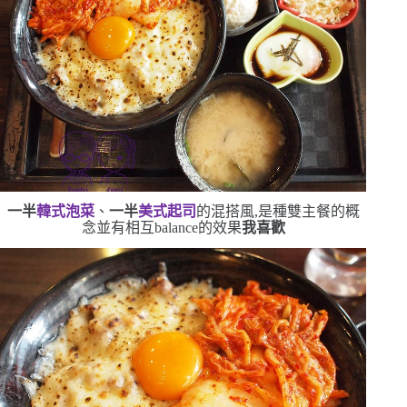
一半
韓式泡菜
、
一半
美式起司
的混搭風,是種雙主餐的概
念
並有相互
balance
的效果
我喜歡