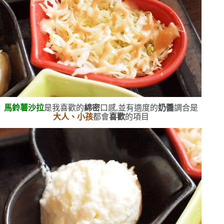
馬鈴薯沙拉
是我喜歡的
綿密
口感,並有適度的
奶醬
調合
是
大人、小孩
都會
喜歡
的項目