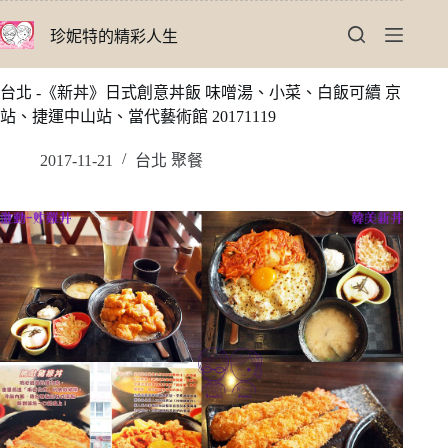
跳
珍妮特的精彩人生
至
主
要
台北 -《新丼》日式創意丼飯 味噌湯、小菜、白飯可續 京
內
站、捷運中山站、當代藝術館 20171119
容
2017-11-21
台北 聚餐