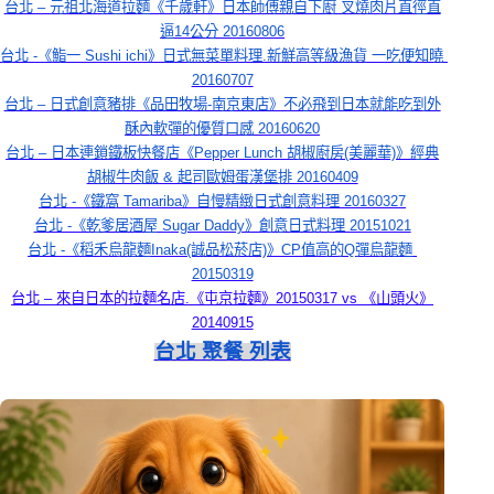
台北 – 元祖北海道拉麵《千歲軒》日本師傅親自下廚 叉燒肉片直徑直
逼14公分 20160806
台北 -《鮨一 Sushi ichi》日式無菜單料理.新鮮高等級漁貨 一吃便知曉 
20160707
台北 – 日式創意豬排《品田牧場-南京東店》不必飛到日本就能吃到外
酥內軟彈的優質口感 20160620
台北 – 日本連鎖鐵板快餐店《Pepper Lunch 胡椒廚房(美麗華)》經典
胡椒牛肉飯 & 起司歐姆蛋漢堡排 20160409
台北 -《鐵窩 Tamariba》自慢精緻日式創意料理 20160327
台北 -《乾爹居酒屋 Sugar Daddy》創意日式料理 20151021
台北 -《稻禾烏龍麵Inaka(誠品松菸店)》CP值高的Q彈烏龍麵 
20150319
台北 – 來自日本的拉麵名店.《屯京拉麵》20150317 vs 《山頭火》
20140915
台北 聚餐 列表