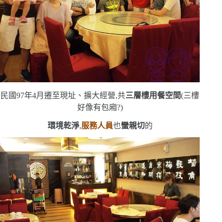
民國
97
年
4
月遷至現址、擴大經營,共
三層樓用餐空間
(
三樓
好像有包廂?
)
環境乾淨
,
服務人員
也
蠻親切
的