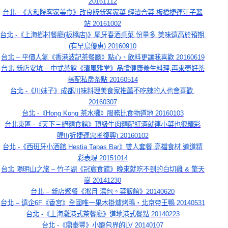
20161112
台北 -《大和院客家美食》改良版新客家菜 經濟合菜 板橋捷運江子翠
站 20161002
台北 -《上海鄉村餐廳(板橋店)》尾牙春酒桌菜.份量多 美味遠高於預期 
(有早鳥優惠) 20160910
台北 – 平價人氣《香港波記茶餐廳》點心、飲料更讓我喜歡 20160619
台北 新店安坑 – 中式茶館《清風雅堂》品嚐健康養生料理,再來壺好茶
搭配私房茶點 20160514
台北 -《川妹子》成都川味料理美食家推薦不吃辣的人也會喜歡 
20160307
台北 -《Hong Kong 茶水攤》服務比食物道地 20160103
台北東區 -《天下三絕麵食館》頂級牛肉麵配紅酒就連小菜也很精彩
喔!!(近捷運忠孝復興) 20160102
台北 -《西班牙小酒館 Hestia Tapas Bar》雙人套餐.高檔食材 道道精
彩表現 20151014
台北 陽明山之旅 – 竹子湖《冠宸食館》晚來就吃不到的白切雞 & 擎天
崗 20141230
台北 – 新店聚餐《淞月 湯包。菜飯館》20140620
台北 – 遠企6F《香宮》全國唯一果木掛爐烤鴨‧北京帝王鴨 20140531
台北 -《上海灘港式茶餐廳》道地港式餐點 20140223
台北 -《鼎泰豐》小籠包界的LV 20140107