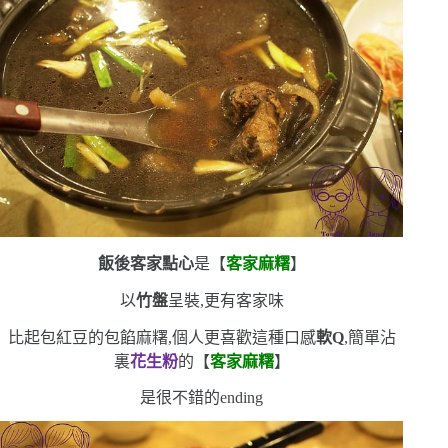
飯後客家點心
是【
客家麻糬
】
以
竹盤
呈裝,更有客家味
比起包紅豆的包餡麻糬,個人更喜歡這種口感
軟
Q
,簡單沾
裏
花生粉
的【
客家麻糬
】
是很不錯的
ending