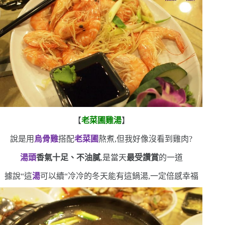
【
老菜圃雞湯
】
說是用
烏骨雞
搭配
老菜圃
熬煮,但我好像沒看到雞肉?
湯頭
香氣十足、不油膩
,是當天
最受讚賞
的一道
據說
“
這
湯
可以續
“
冷冷的冬天能有這鍋湯,一定倍感幸福