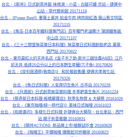
台北 -《新丼》日式創意丼飯 味噌湯、小菜、白飯可續 京站、捷運中
山站、當代藝術館 20171119
台北 -《Power Beef》奢華土豪丼 貼金牛肉 烤肉與紅酒 華山藝文特區 
20171115
台北 -《魚庒-日本百年鰻料理專門店》百年獨門老滷醬汁 蒲燒鰻魚飯 
中山店 20171107
台北 -《三十三間堂無菜單日本料理》無菜單日式料理創始老店 萬華 
西門站 20170922
台北 – 東京最紅火的天丼名店《金子半之助-新光三越信義A8店》江戶
前天丼.長達25公分以上的日本野生星鰻(穴子魚) 20170826
台北 -《炭旬居酒屋(敦南店)》 和民餐飲集團 捷運忠孝敦化站 
20170326
台北 -《魚日式料理》人氣厚切生魚片 古亭站 20170228
台北 -《月酒居》日式創意無菜單料理.冬季肥美生魚片 20161224
台北 -《藝奇新日本料理-板橋麗寶店》秋季名物賞 & 大蟳祭 20161026
台北 -《東京咖哩(統一時代店)》美味日式咖哩 20161023
台北 -《和歌壽司》多樣化日式料理 近捷運台大醫院、台北車站、西門
站 親子有善餐廳 20160831
台北 -《開丼ACTION》新品牌上市!搶鮮試吃會 20160828
台北 -《咖哩王》平價咖哩 爆漿起司炸豬排 20160823