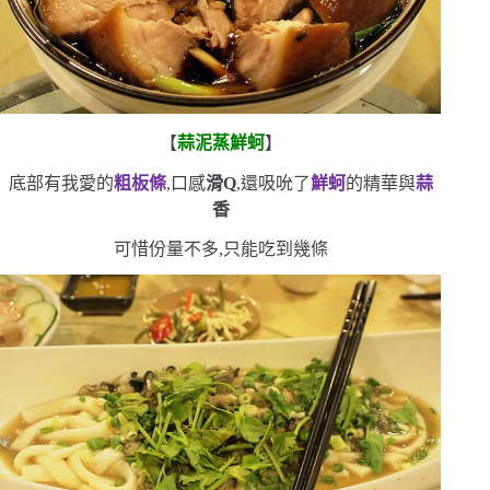
【
蒜泥蒸鮮蚵
】
底部有我愛的
粗板條
,口感
滑
Q
,還吸吮了
鮮蚵
的精華與
蒜
香
可惜份量不多,只能吃到幾條