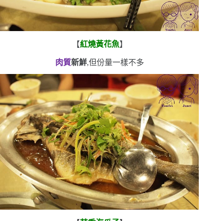
【
紅燒黃花魚
】
肉質
新鮮
,但份量一樣不多