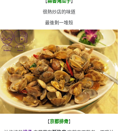
【
蒜香海瓜子
】
很熱炒店的味道
最後剩一堆殼
【
京都排骨
】