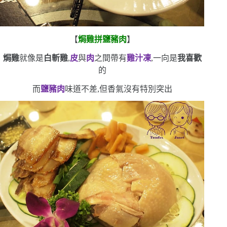
【
焗雞拼鹽豬肉
】
焗雞
就像是
白斬雞
,
皮
與
肉
之間帶有
雞汁凍
,一向是
我喜歡
的
而
鹽豬肉
味道不差,但香氣沒有特別突出