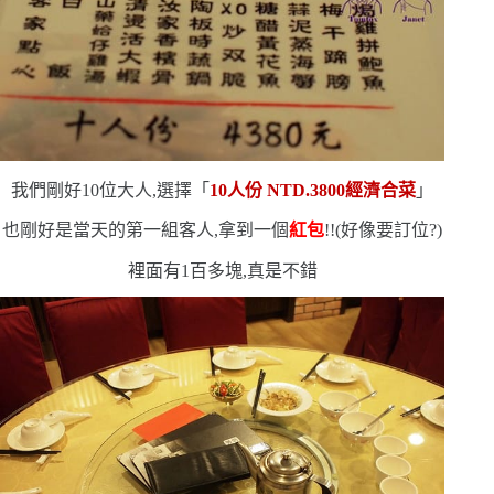
我們剛好
10
位大人,選擇「
10
人份
NTD.3800
經濟合菜
」
也剛好是當天的第一組客人,拿到一個
紅包
!!
(
好像要訂位?
)
裡面有
1
百多塊,真是不錯