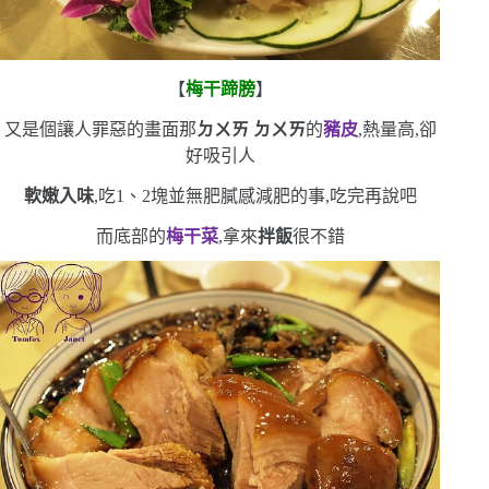
【
梅干蹄膀
】
又是個讓人罪惡的畫面
那
ㄉㄨㄞ
ㄉㄨㄞ
的
豬皮
,熱量高,卻
好吸引人
軟嫩入味
,吃
1
、
2
塊並無肥膩感
減肥的事,吃完再說吧
而底部的
梅干菜
,拿來
拌飯
很不錯