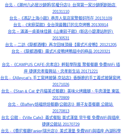
台北 -《潮州六必居沙鍋粥(民權分店)》台灣第一家沙鍋粥創始店 
20131110
台北 -《馮記上海小館》巷弄人氣店家聚餐好所在 20131109
台北 -《宋廚菜館》全台灣最難訂的北京烤鴨 20130914
台北 – 滿滿一桌美味佳餚《山東餃子館》(新店小碧潭站附近) 
20130531
台北 – 二訪《龍都酒樓》再次回味頂級【廣式片皮鴨】20121205
台北 -《龍都酒樓》廣式片皮鴨烤鴨屆中的極品 20120321
台北 -《CAMPUS CAFE-忠孝店》輕鬆學院風 聚餐餐廳 免費WiFi 插
座 捷運忠孝復興站、忠孝新生站 20171221
台北 -《Alleycat’s 手工窯烤披薩-京站店》香酥脆的手工義式披薩窯烤 
20171026
台北 -《Stan & Cat 史丹貓美式餐廳》美味火烤雞腿、牛肉漢堡 東區 
20170909
台北 -《Baffery焙福烘焙餐廳(公館店)》親子友善餐廳 公館站 
20170813
台北 公館 -《Ville Cafe》義式餐點 美式漢堡 早午餐 免費WiFi與插座 
捷運公館站 20170729
台北 -《費尼餐廳Fanier(瑞光店)》美式漢堡 免費WiFi與插座 內湖科學