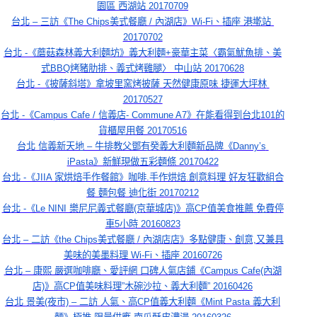
園區 西湖站 20170709
台北 – 三訪《The Chips美式餐廳 / 內湖店》Wi-Fi、插座 港墘站 
20170702
台北 -《蘑菇森林義大利麵坊》義大利麵+豪華主菜〈霸氣魷魚排、美
式BBQ烤豬肋排、義式烤雞腿〉 中山站 20170628
台北 -《披薩斜塔》拿坡里窯烤披薩 天然健康原味 捷運大坪林 
20170527
台北 -《Campus Cafe / 信義店- Commune A7》在能看得到台北101的
貨櫃屋用餐 20170516
台北 信義新天地 – 牛排教父鄧有癸義大利麵新品牌《Danny’s 
iPasta》新鮮現做五彩麵條 20170422
台北 -《JIIA 家烘焙手作餐館》咖啡.手作烘焙.創意料理 好友狂歡組合
餐 麵包餐 迪化街 20170212
台北 -《Le NINI 樂尼尼義式餐廳(京華城店)》高CP值美食推薦 免費停
車5小時 20160823
台北 – 二訪《the Chips美式餐廳 / 內湖店店》多點健康、創意,又兼具
美味的美墨料理 Wi-Fi、插座 20160726
台北 – 康熙 嚴選咖啡廳、愛評網 口碑人氣店鋪《Campus Cafe(內湖
店)》高CP值美味料理”木碗沙拉、義大利麵” 20160426
台北 景美(夜市) – 二訪 人氣、高CP值義大利麵《Mint Pasta 義大利