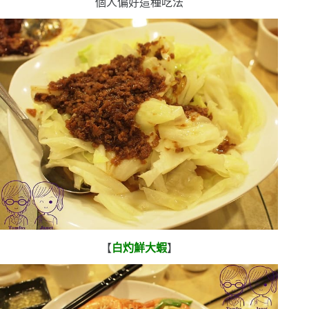
個人偏好這種吃法
【
白灼鮮大蝦
】