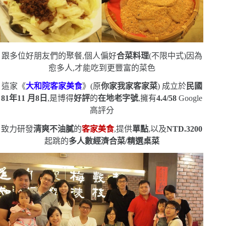
跟多位好朋友們的聚餐,個人偏好
合菜料理
(
不限中式
)
因為
愈多人,才能吃到更豐富的菜色
這家《
大和院客家美食
》
(
原
你家我家客家菜
)
成立於
民國
81
年
11
月
8
日
,是博得
好評
的
在地老字號
,擁有
4.4/58
Google
高評分
致力研發
清爽不油膩
的
客家美食
,提供
單點
,以及
NTD.3200
起跳的
多人數經濟合菜
/
精選桌菜