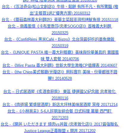
麵》極推 限量供應 南瓜酥皮濃湯 20160326
台北 -《瓦法奇朵(松山文創店)》牛排、鬆餅 有所不凡、有所驚豔 (推
出”主餐買1送2″優惠方案) 20160312
台北 -《蘑菇森林義大利麵坊》豪華主菜超澎湃煎烤魷魚排 20151118
台北 – 南義風情《卡布里喬莎(忠孝SOGO店)》首推義大利麵 
20150325
台北 -《ConfitRémi 黑米Café‧Bistro》北台灣最好吃的墨魚燉飯 
20150319
台北 -《UNIQUE PASTA 維一義大利餐廳》美味與份量兼具的 異國風
味 雙人套餐 20140706
台北 -《Mint Pasta 義大利麵》世新大學生激推CP值爆表 20140607
台北 -《the Chips美式餐廳(光復店)》用料實在,美味、份量都很不錯
喔!! 20140528
台北 – 日式居酒屋《炙酒食廚房》 東區 捷運國父紀念館 忠孝敦化 
20180116
台北 -《肉道場 繁盛居酒屋》新店大坪林美味居酒屋 宵夜 20171214
台北 -《小林英夫》5-6人好朋友組合餐 日式料理 萬華 西門町 
20171203
台北 -《開丼 いただきます 燒肉vs丼飯 (忠孝敦化店)》2017最強聯名 
Justice League正義聯盟 x 開丼 20171202