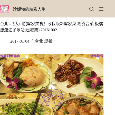
跳
珍妮特的精彩人生
至
主
要
台北 -《大和院客家美食》改良版新客家菜 經濟合菜 板橋
內
捷運江子翠站(已歇業) 20161002
容
2017-01-04
台北 聚餐