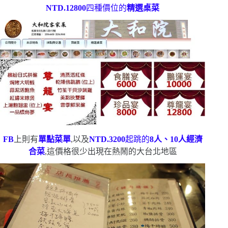
NTD.12800
四種價位的
精選桌菜
FB
上則有
單點菜單
,以及
NTD.3200
起跳的
8
人、
10
人經濟
合菜
,這價格很少出現在熱鬧的大台北地區