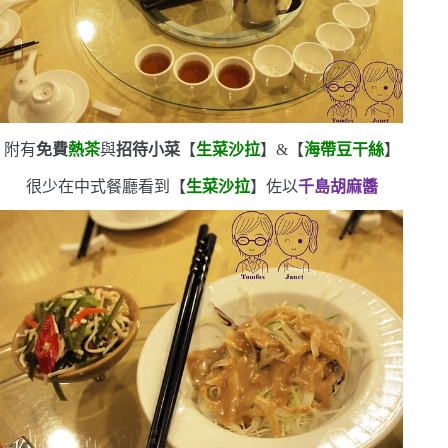
附有
免費
熱茶
與
招待小菜
【
生菜沙拉
】
&
【
海帶豆干絲
】
很少在中式餐廳看到【
生菜沙拉
】佐以
千島胡麻醬