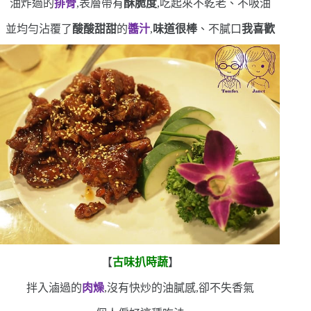
油炸過的
排骨
,表層帶有
酥脆度
,吃起來不乾老、不吸油
並均勻沾覆了
酸酸甜甜
的
醬汁
,
味道很棒
、不膩口
我喜歡
【
古味扒時蔬
】
拌入滷過的
肉燥
,沒有快炒的油膩感,卻不失香氣