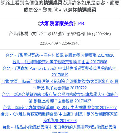
網路上看到高價位的
精選桌菜
澎湃許多
如果是宴客、節慶
或是公司聚餐,就可以選擇
精選桌菜
《
大和院客家美食
》
FB
台北縣板橋市文化路二段
153
號
(
江子翠
2
號出口直行
200
公尺
)
2256-6439
、
2256-3948
台北 -《彭園湘菜館-三重店》松露.花膠套餐 介壽廣場 20170916
台北 -《紅磡新飲茶》老字號飲茶餐廳 中山區 20170906
台北 -《酒食坊 Pān-toh Bistro》中式特色辦桌菜與英式酒吧的結合 
20170819
台北 大直 – 時尚台式餐酒館《叁和院 台灣風格飲食(大直形象店)》夏
季新品 親子友善餐廳 20170722
台北 – 新派台菜餐酒館《叁和院 台灣風格飲食(忠孝旗艦店)》傳統台
菜 創新上桌 親子友善餐廳 20170427
台北 -《兩支北方麵食館(溪洲店)》湯包 牛肉捲餅 韭菜盒 20170227
台北 -《六堆伙房客家精緻麵食館(中山店)》創意十足的改量版客家菜 
家族聚餐 20170226
台北 -《點點心(微風信義店)》來自香港的人氣排隊港點 微風信義店 