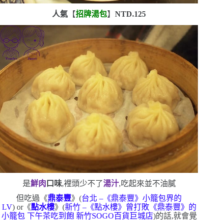
人氣
【
招牌湯包
】
NTD.125
是
鮮肉
口味
,裡頭少不了
湯汁
,吃起來並不油膩
但吃過《
鼎泰豐
》
(
台北
–
《鼎泰豐》小籠包界的
LV
) or
《
點水樓
》
(
新竹
–
《點水樓》曾打敗《鼎
泰豐》的
小籠包
下午茶吃到飽
新竹
SOGO
百貨巨城店
)
的話,就會覺