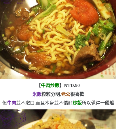
【
牛肉炒飯
】
NTD.90
米飯
粒粒分明
,
老公
很喜歡
但
牛肉
並不嫩口,而且本身並不偏好
炒飯
所以覺得
一般般