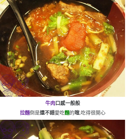
牛肉
口感一般般
拉麵
倒是
還不錯
愛吃
麵
的
暄
,吃得很開心