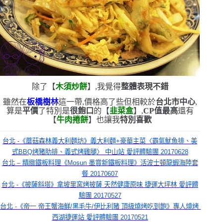
除了【
木須炒餅
】,我覺得
整體表現不錯
雖然在
板橋樹林
這一帶,價格高了些
但相較於
台北市中心
,
算是
平價
了
特別是
很飽口
的【
韭菜盒
】,
CP
值最高
還有
【
牛肉捲餅
】也讓我
特別喜歡
台北 -《蘑菇森林義大利麵坊》義大利麵+豪華主菜〈霸氣魷魚排、美
式BBQ烤豬肋排、義式烤雞腿〉 中山站 愛評體驗團 20170628
台北 – 精緻鐵板料理《Mosun 墨賞新鐵板料理》活波士頓龍蝦海陸套
餐 20170607
台北 -《披薩斜塔》拿坡里窯烤披薩 天然健康原味 捷運大坪林 愛評體
驗團 20170527
台北 -《帝一 帝王蟹海鮮/黑毛牛/伊比利豬 頂級燒烤吃到飽》專人燒烤 
西湖捷運站 愛評體驗團 20170521