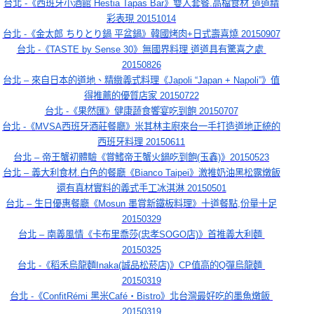
台北 -《西班牙小酒館 Hestia Tapas Bar》雙人套餐.高檔食材 道道精
彩表現 20151014
台北 -《金太郎 ちりとり鍋 平盆鍋》韓國烤肉+日式壽喜燒 20150907
台北 -《TASTE by Sense 30》無國界料理 道道具有驚喜之處 
20150826
台北 – 來自日本的道地、精緻義式料理《Japoli “Japan + Napoli”》值
得推薦的優質店家 20150722
台北 -《果然匯》健康蔬食饗宴吃到飽 20150707
台北 -《MVSA西班牙酒莊餐廳》米其林主廚來台一手打造道地正統的
西班牙料理 20150611
台北 – 帝王蟹初體驗《賞鰭帝王蟹火鍋吃到飽(玉鑫)》20150523
台北 – 義大利食材.白色的餐廳《Bianco Taipei》激推奶油黑松露燉飯
還有真材實料的義式手工冰淇淋 20150501
台北 – 生日優惠餐廳《Mosun 墨賞新鐵板料理》十道餐點,份量十足
20150329
台北 – 南義風情《卡布里喬莎(忠孝SOGO店)》首推義大利麵 
20150325
台北 -《稻禾烏龍麵Inaka(誠品松菸店)》CP值高的Q彈烏龍麵 
20150319
台北 -《ConfitRémi 黑米Café‧Bistro》北台灣最好吃的墨魚燉飯 
20150319