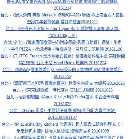
擁有360度全景觀視野 Mega 50餐飲及宴會 聖誕跨年 歡聚餐廳 
20161214
台北 -《炭火燒肉 無敵 Muteki》澳洲和牛M9+等級 極上盛合四人套餐 
聖誕跨年歡聚餐廳 愛評體驗團20161211
台北 -《西班牙小酒館 Hestia Tapas Bar》精緻雙人套餐 高人氣 
20161130(二訪)
台北 汐止 -《悅來國際會議中心附設餐飲-秀廚自助餐》螃蟹、生魚
片、手作PIZZA、掛爐烤鴨、哈根達斯、莫凡彼…吃到飽 20161126
台北 -《TUTTO Fresco 翡冷翠義式餐廳》精湛義法料理手法 美味晚間
精緻套餐 台北車站 Hotel Relax 旅樂序 20161224
台北 -《點點心(微風信義店)》來自香港的人氣排隊港點 微風信義店 
20161112
台北 -《藝奇新日本料理-板橋麗寶店》秋季名物賞 & 大蟳祭 20161026
台北 -《東京咖哩(統一時代店)》美味日式咖哩 20161023
台北 – 愛評體驗團《Aqua Kiss 水吻2(Surfer店)》中西合璧料理
20161022
台北 -《Ho’me廚房》平價親子餐廳 餐點也不錯 大直西湖站 
20161009&1107
台北 -《Miacucina (My kitchen) 信義店》超人氣義式蔬食料理 &《一
禾堂麵包本舖》排隊人氣秒殺 海鹽奶油捲 20161008
台北 -《大和院客家美食》改良版新客家菜 經濟合菜 板橋捷運江子翠