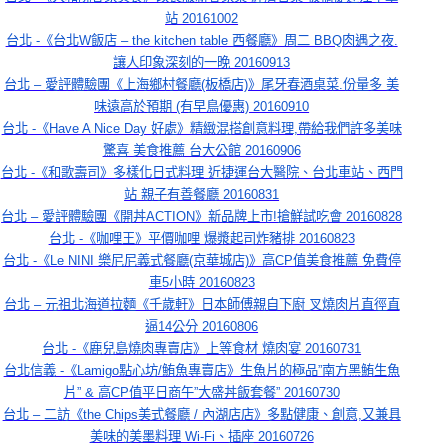
站 20161002
台北 -《台北W飯店 – the kitchen table 西餐廳》周二 BBQ肉遇之夜.
讓人印象深刻的一晚 20160913
台北 – 愛評體驗團《上海鄉村餐廳(板橋店)》尾牙春酒桌菜.份量多 美
味遠高於預期 (有早鳥優惠) 20160910
台北 -《Have A Nice Day 好處》精緻混搭創意料理,帶給我們許多美味
驚喜 美食推薦 台大公館 20160906
台北 -《和歌壽司》多樣化日式料理 近捷運台大醫院、台北車站、西門
站 親子有善餐廳 20160831
台北 – 愛評體驗團《開丼ACTION》新品牌上市!搶鮮試吃會 20160828
台北 -《咖哩王》平價咖哩 爆漿起司炸豬排 20160823
台北 -《Le NINI 樂尼尼義式餐廳(京華城店)》高CP值美食推薦 免費停
車5小時 20160823
台北 – 元祖北海道拉麵《千歲軒》日本師傅親自下廚 叉燒肉片直徑直
逼14公分 20160806
台北 -《鹿兒島燒肉專賣店》上等食材 燒肉宴 20160731
台北信義 -《Lamigo點心坊/鮪魚專賣店》生魚片的極品”南方黑鮪生魚
片” & 高CP值平日商午”大盛丼飯套餐” 20160730
台北 – 二訪《the Chips美式餐廳 / 內湖店店》多點健康、創意,又兼具
美味的美墨料理 Wi-Fi、插座 20160726