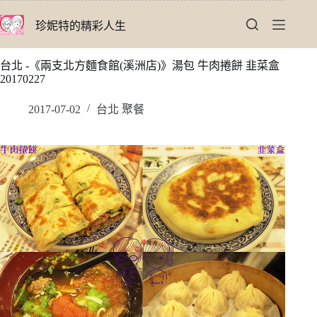
跳
珍妮特的精彩人生
至
主
要
台北 -《兩支北方麵食館(溪洲店)》湯包 牛肉捲餅 韭菜盒
內
20170227
容
2017-07-02
台北 聚餐