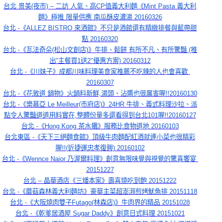
台北 景美(夜市) – 二訪 人氣、高CP值義大利麵《Mint Pasta 義大利
麵》極推 限量供應 南瓜酥皮濃湯 20160326
台北 -《ALLEZ BISTRO 來酒館》不只是酒館還有精緻排餐與藍帶甜
點 20160320
台北 -《瓦法奇朵(松山文創店)》牛排、鬆餅 有所不凡、有所驚豔 (推
出”主餐買1送2″優惠方案) 20160312
台北 -《川妹子》成都川味料理美食家推薦不吃辣的人也會喜歡 
20160307
台北 -《花敦道 鍋物》火鍋料新鮮,湯頭、沾醬也很厲害喔!!20160130
台北 -《樂慕亞 Le Meilleur(市府店)》24HR 牛排、義式料理沙拉、派
點令人驚豔道道用料實在,整體份量多還看得到台北101喔!!20160127
台北 -《Hong Kong 茶水攤》服務比食物道地 20160103
台北東區 -《天下三絕麵食館》頂級牛肉麵配紅酒就連小菜也很精彩
喔!!(近捷運忠孝復興) 20160102
台北 -《Wennce Naior 乃渥爾料理》創意無限味覺與視覺的驚喜饗宴 
20151227
台北 – 晶華酒店《三燔本家》壽喜燒吃到飽 20151222
台北 -《蘑菇森林義大利麵坊》豪華主菜超澎湃煎烤魷魚排 20151118
台北 -《大阪燒肉雙子Futago(林森店)》牛肉界的精品 20151028
台北 -《乾爹居酒屋 Sugar Daddy》創意日式料理 20151021