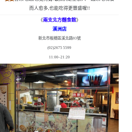
而人愈多,也能吃得更豐盛喔!!
《
兩支北方麵食館
》
溪洲店
新北市板橋區溪北路
93
號
(02)2675 5599
11:00–21:20