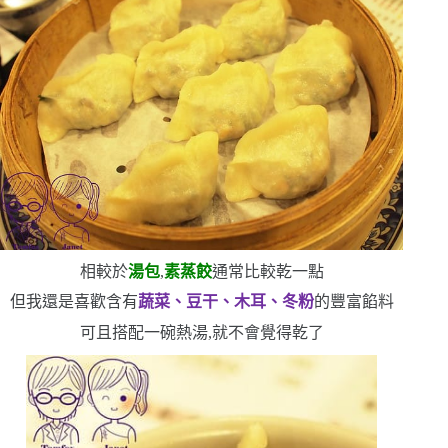
相較於
湯包
,
素蒸餃
通常比較乾一點
但我還是喜歡含有
蔬菜、豆干、木耳、冬粉
的豐富餡料
可且搭配一碗熱湯,就不會覺得乾了