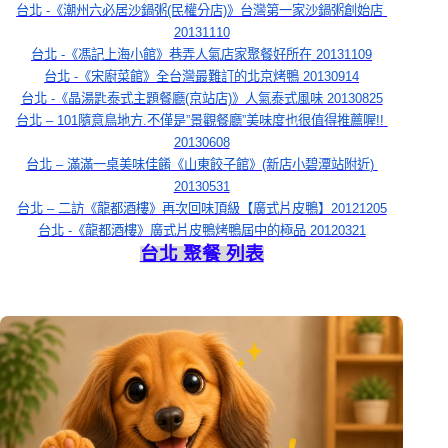
台北 -《潮州六必居沙鍋粥(民權分店)》台灣第一家沙鍋粥創始店 
20131110
台北 -《馮記上海小館》巷弄人氣店家聚餐好所在 20131109
台北 -《宋廚菜館》全台灣最難訂的北京烤鴨 20130914
台北 -《晶湯匙泰式主題餐廳(京站店)》人氣泰式風味 20130825
台北 – 101隨意鳥地方.不僅是”景觀餐廳”美味度也很值得推薦喔!! 
20130608
台北 – 滿滿一桌美味佳餚《山東餃子館》(新店小碧潭站附近) 
20130531
台北 – 二訪《龍都酒樓》再次回味頂級【廣式片皮鴨】20121205
台北 -《龍都酒樓》廣式片皮鴨烤鴨屆中的極品 20120321
台北 聚餐 列表