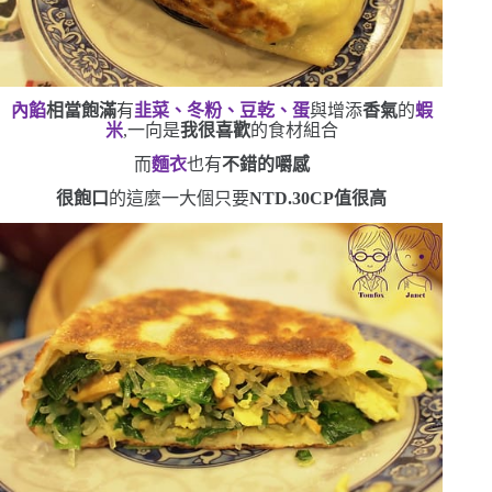
內餡
相當飽滿
有
韭菜、冬粉、豆乾、蛋
與增添
香氣
的
蝦
米
,一向是
我很喜歡
的食材組合
而
麵衣
也有
不錯的嚼感
很飽口
的這麼一大個只要
NTD.30
CP
值很高