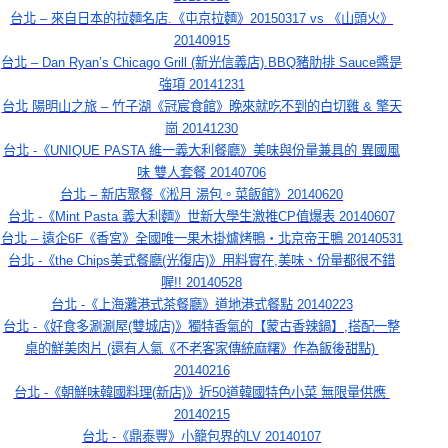
台北 – 來自日本的拉麵名店.《屯京拉麵》20150317 vs 《山頭火》
20140915
台北 – Dan Ryan’s Chicago Grill (新光信義店).BBQ豬肋排 Sauce醬是
強項 20141231
台北 陽明山之旅 – 竹子湖《冠宸食館》晚來就吃不到的白切雞 & 擎天
崗 20141230
台北 -《UNIQUE PASTA 維一義大利餐廳》美味與份量兼具的 異國風
味 雙人套餐 20140706
台北 – 新店聚餐《淞月 湯包。菜飯館》20140620
台北 -《Mint Pasta 義大利麵》世新大學生激推CP值爆表 20140607
台北 – 遠企6F《香宮》全國唯一果木掛爐烤鴨‧北京帝王鴨 20140531
台北 -《the Chips美式餐廳(光復店)》用料實在,美味、份量都很不錯
喔!! 20140528
台北 -《上海灘港式茶餐廳》道地港式餐點 20140223
台北 -《好食多涮涮屋(雙城店)》獨特香氣的【蒙古香辣鍋】,搭配一整
桌的鮮美肉片 (還有人氣《不老客家傳統麻糬》作為飯後甜點) 
20140216
台北 -《朝鮮味韓國料理(新店)》近50道韓國特色小菜 無限量供應 
20140215
台北 -《鼎泰豐》小籠包界的LV 20140107