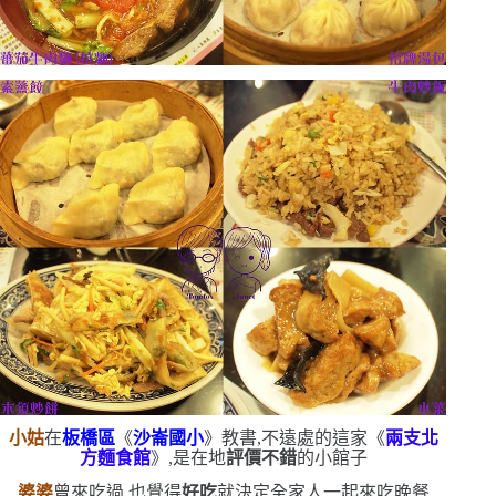
小姑
在
板橋區
《
沙崙國小
》教書,不遠處的這家《
兩支北
方麵食館
》,是在地
評價不錯
的小館子
婆婆
曾來吃過,也覺得
好吃
就決定全家人一起來吃晚餐