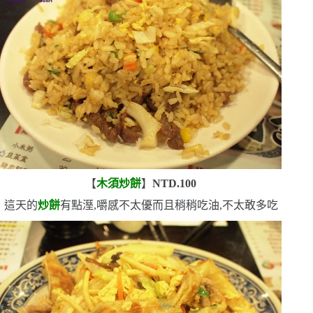
【
木須炒餅
】
NTD.100
這天的
炒餅
有點溼,嚼感不太優
而且稍稍吃油,不太敢多吃