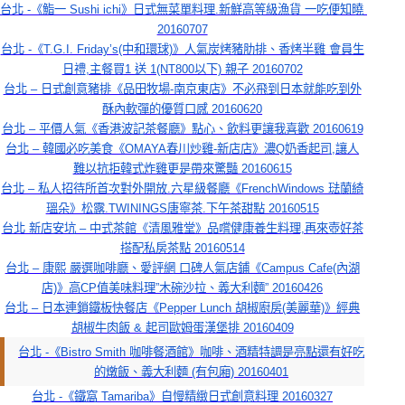
台北 -《鮨一 Sushi ichi》日式無菜單料理.新鮮高等級漁貨 一吃便知曉 
20160707
台北 -《T.G.I. Friday’s(中和環球)》人氣炭烤豬肋排、香烤半雞 會員生
日禮,主餐買1 送 1(NT800以下) 親子 20160702
台北 – 日式創意豬排《品田牧場-南京東店》不必飛到日本就能吃到外
酥內軟彈的優質口感 20160620
台北 – 平價人氣《香港波記茶餐廳》點心、飲料更讓我喜歡 20160619
台北 – 韓國必吃美食《OMAYA春川炒雞-新店店》濃Q奶香起司,讓人
難以抗拒韓式炸雞更是帶來驚豔 20160615
台北 – 私人招待所首次對外開放.六星級餐廳《FrenchWindows 琺蘭綺
瑥朵》松露.TWININGS唐寧茶.下午茶甜點 20160515
台北 新店安坑 – 中式茶館《清風雅堂》品嚐健康養生料理,再來壺好茶
搭配私房茶點 20160514
台北 – 康熙 嚴選咖啡廳、愛評網 口碑人氣店鋪《Campus Cafe(內湖
店)》高CP值美味料理”木碗沙拉、義大利麵” 20160426
台北 – 日本連鎖鐵板快餐店《Pepper Lunch 胡椒廚房(美麗華)》經典
胡椒牛肉飯 & 起司歐姆蛋漢堡排 20160409
台北 -《Bistro Smith 咖啡餐酒館》咖啡、酒精特調是亮點還有好吃
的燉飯、義大利麵 (有包廂) 20160401
台北 -《鐵窩 Tamariba》自慢精緻日式創意料理 20160327