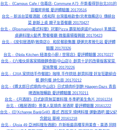
台北 -《Campus Cafe / 信義店- Commune A7》在能看得到台北101的
貨櫃屋用餐 愛評體驗團 20170516
台北 – 新派台菜餐酒館《叁和院 台灣風格飲食(忠孝旗艦店)》傳統台
菜 創新上桌 親子友善餐廳 20170427
台北 -《Rosmarino義式料理》冠軍Pizza 霸氣帕達諾(Padano) 乳酪盆.
桌邊料理火餡秀 聚餐餐廳 微風廣場復興館 20170423
台北 -《炭旬居酒屋(敦南店)》 和民餐飲集團 捷運忠孝敦化站 愛評體
驗團 20170326
台北 -《Nola Kitchen 紐澳良小廚 / 世貿店》愛評體驗團 20170227
台北 -《六堆伙房客家精緻麵食館(中山店)》創意十足的改量版客家菜 
家族聚餐 20170226
台北 -《JIIA 家烘焙手作餐館》咖啡.手作烘焙.創意料理 好友狂歡組合
餐 麵包餐 迪化街 20170212
台北 -《醬太郎日式燒肉/中山店》日式燒肉吃到飽 Häagen-Dazs 青島
啤酒無限暢飲 愛評體驗團 20170211
台北 -《月酒居》日式創意無菜單料理.冬季肥美生魚片 20161224
台北 -《楓居酒燒》景美人氣燒肉.居酒屋 愛評體驗團 20161222
台北 -《D’Xchange Bar&Grill》義式.西班牙.燒烤料理 運動酒吧 國父紀
念館站 華視 20161218
台北 -《Asia 49 亞洲料理及酒廊》在新板最高樓享用美食、美酒,同時