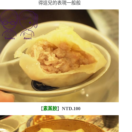
得這兒的表現一般般
【
素蒸餃
】
NTD.100