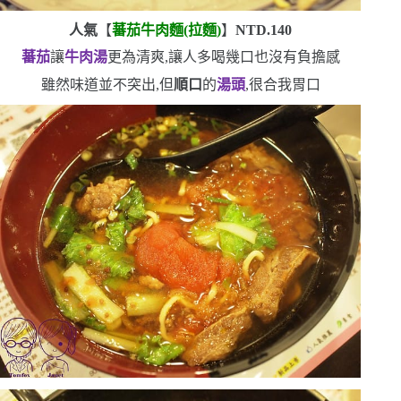
人氣
【
蕃茄牛肉麵
(
拉麵
)
】
NTD.140
蕃茄
讓
牛肉湯
更為清爽,讓人多喝幾口也沒有負擔感
雖然味道並不突出,但
順口
的
湯頭
,很合我胃口