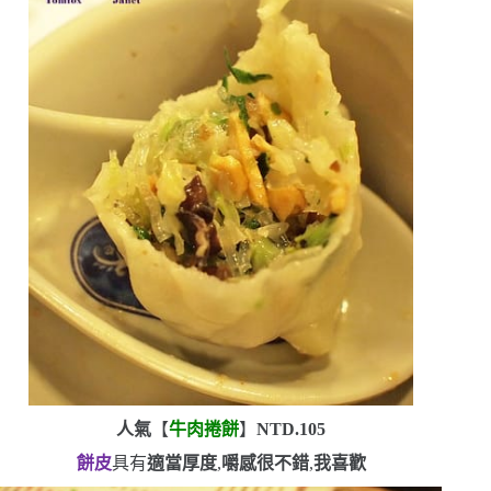
人氣
【
牛肉捲餅
】
NTD.105
餅皮
具有
適當厚度
,
嚼感很不錯
,
我喜歡