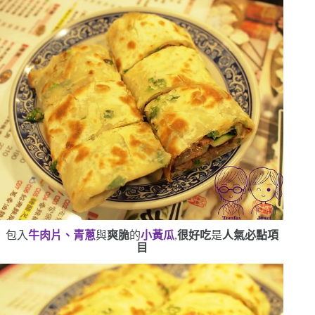
包入
牛肉片、青蔥
與
爽脆
的
小黃瓜
,
很好吃
是
人氣必點項
目