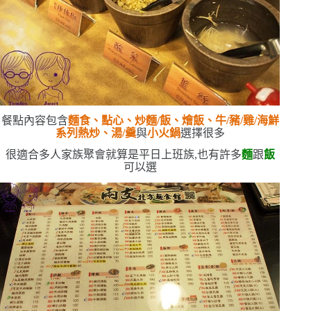
餐點內容包含
麵食、點心、炒麵
/
飯、燴飯、牛
/
豬
/
雞
/
海鮮
系列熱炒、湯
/
羹
與
小火鍋
選擇很多
很適合多人家族聚會
就算是平日上班族,也有許多
麵
跟
飯
可以選