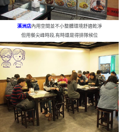
溪洲店
內用空間並不小
整體環境舒適乾淨
但用餐尖峰時段,有時還是得排隊候位