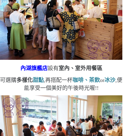
內湖旗艦店
設有
室內、室外用餐區
可選購
多樣化
甜點
,再搭配一杯
咖啡、茶飲
or
冰沙
,便
能享受一個美好的午後時光喔!!