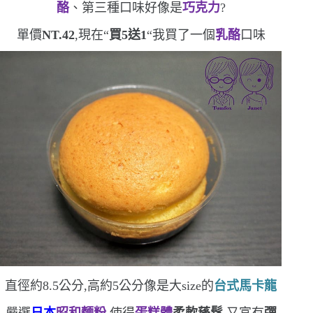
酪
、第三種口味好像是
巧克力
?
單價
NT.42
,現在
“
買
5
送
1
“
我買了一個
乳酪
口味
直徑約
8.5
公分,高約
5
公分
像是大
size
的
台式馬卡龍
嚴選
日本
昭和麵粉
,使得
蛋糕體
柔軟蓬鬆
,又富有
彈