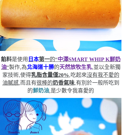
餡料
是使用
日本
第一
的
“
中澤
SMART WHIP K
鮮奶
油
“
製作,為
北海道十勝
的
天然放牧生乳
,並以全新獨
家技術,使得
乳脂含量僅
20%
,吃起來
沒有我不愛的
油膩感
,而且有
很棒的
奶香氣味
,有別於一般所吃到
的
鮮奶油
,是少數令我喜愛的