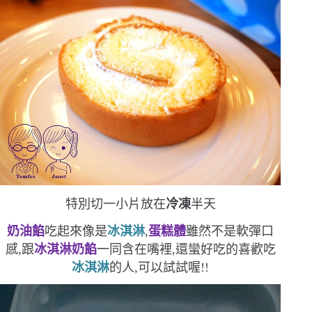
特別切一小片放在
冷凍
半天
奶油餡
吃起來像是
冰淇淋
,
蛋糕體
雖然不是軟彈口
感,跟
冰淇淋奶餡
一同含在嘴裡,還蠻好吃的
喜歡吃
冰淇淋
的人,可以試試喔!!