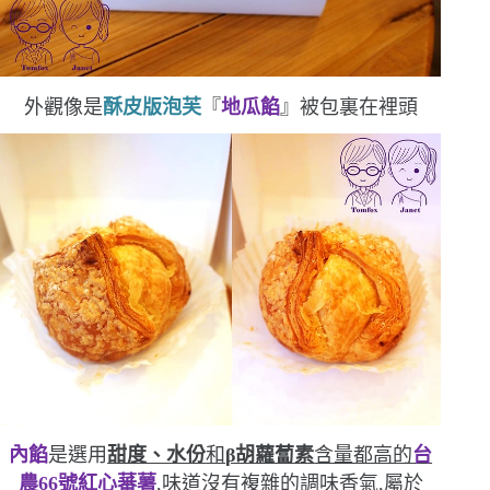
外觀像是
酥皮版泡芙
『
地瓜餡
』被包裏在裡頭
內餡
是選用
甜度、水份
和
β胡蘿蔔素
含量都高的
台
農
66
號紅心蕃薯
,味道沒有複雜的調味香氣,屬於