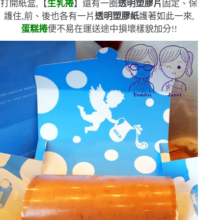
打開紙盒,【
生乳捲
】還有一圈
透明塑膠片
固定、保
護住,前、後也各有一片
透明塑膠紙
護著
如此一來,
蛋糕捲
便不易在運送途中損壞樣貌
加分!!