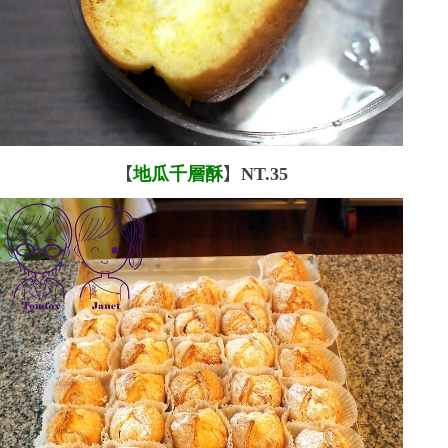
【
地瓜千層酥
】
NT.35