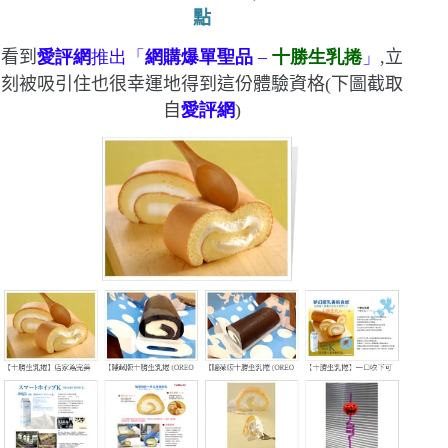
點
看到
愛評網
推出「
網購爆單聖品
–
十勝生乳捲
」
,立
刻被吸引住
也很幸運地得到這份體驗資格
(
下圖截取
自
愛評網
)