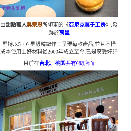
由
甜點職人
吳宗恩
所領軍的《
亞尼克菓子工房
》,發
跡於
萬里
堅持以
5
、
6
星級精緻作工呈現每款產品,並且不惜
成本使用上好材料
從
2000
年成立至今,已是廣受好評
目前在
台北、桃園
共有
6
間店面