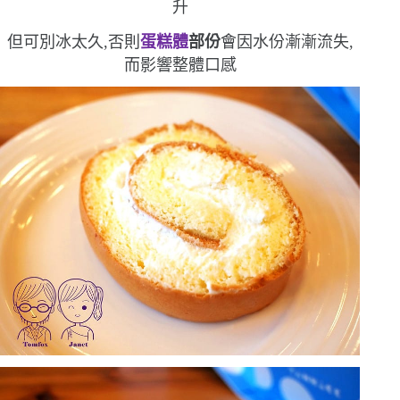
升
但可別冰太久,否則
蛋糕體
部份
會因水份漸漸流失,
而影響整體口感