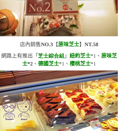
店內銷售
NO.3
【
原味芝士
】
NT.58
網路上有推出「
芝士綜合組
」
紐約芝士
*1
、
原味芝
士
*2
、
德國芝士
*1
、
櫻桃芝士
*1