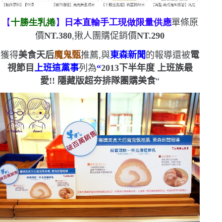
【
十勝生乳捲
】
日本直輸
手工現做
限量供應
單條原
價
NT.380
,揪人團購促銷價
NT.290
獲得
美食天后
魔鬼甄
推薦,與
東森新聞
的報導
還被
電
視節目
上班這黨事
列為
“
2013
下半年度
上班族最
愛
!!
隱藏版超夯排隊團購美食
“