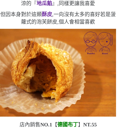
涼的『
地瓜餡
』,同樣更讓我喜愛
但因本身對於這類
酥皮
,一向沒有太多的喜好
若是菠
蘿式的泡芙餅皮,個人會相當喜歡
店內銷售
NO.1
【
德國布丁
】
NT.55