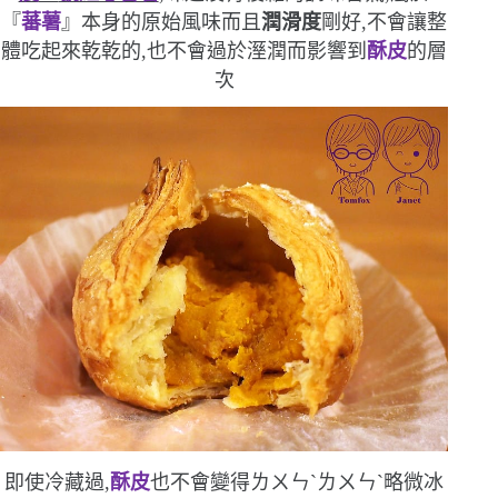
『
蕃薯
』本身的原始風味
而且
潤滑度
剛好,不會讓整
體吃起來乾乾的,也不會過於溼潤而影響到
酥皮
的層
次
即使冷藏過,
酥皮
也不會變得ㄌㄨㄣˋㄌㄨㄣˋ
略微冰