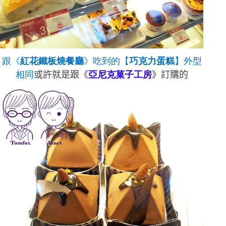
跟
《
紅花鐵板燒餐廳
》
吃到的【
巧克力蛋糕
】外型
相同
或許就是跟《
亞尼克菓子工房
》訂購的