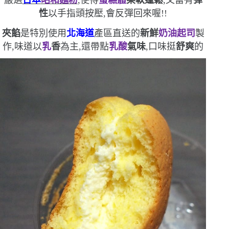
性
以手指頭按壓,會反彈回來喔!!
夾餡
是特別使用
北海道
產區直送的
新鮮
奶油起司
製
作,味道以
乳
香
為主,還帶點
乳酸
氣味
,口味挺
舒爽
的