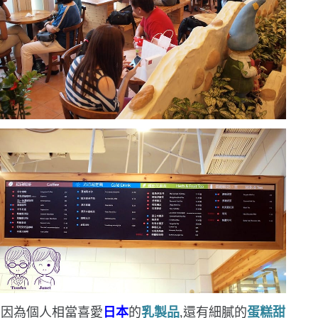
因為個人相當喜愛
日本
的
乳製品
,還有細膩的
蛋糕甜