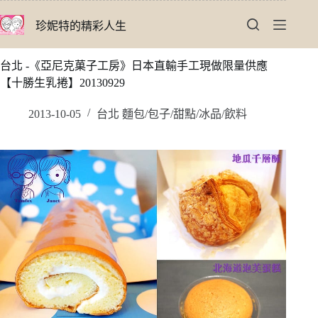
跳
珍妮特的精彩人生
至
主
要
台北 -《亞尼克菓子工房》日本直輸手工現做限量供應
內
【十勝生乳捲】20130929
容
2013-10-05
台北 麵包/包子/甜點/冰品/飲料