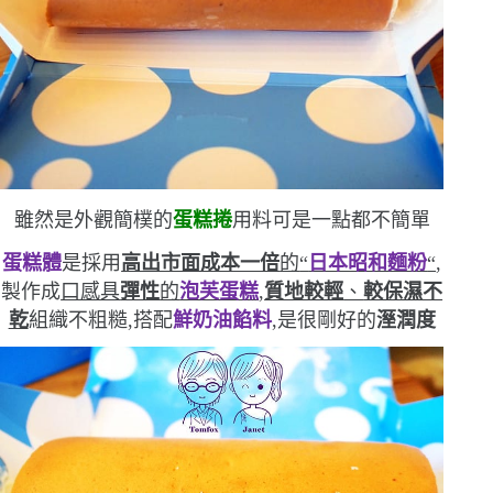
雖然是外觀簡樸的
蛋糕捲
用料可是一點都不簡單
蛋糕體
是採用
高出市面成本一倍
的
“
日本昭和麵粉
“
,
製作成
口感具
彈性
的
泡芙蛋糕
,
質地較輕
、
較保濕不
乾
組織不粗糙,搭配
鮮奶油餡料
,是很剛好的
溼潤度