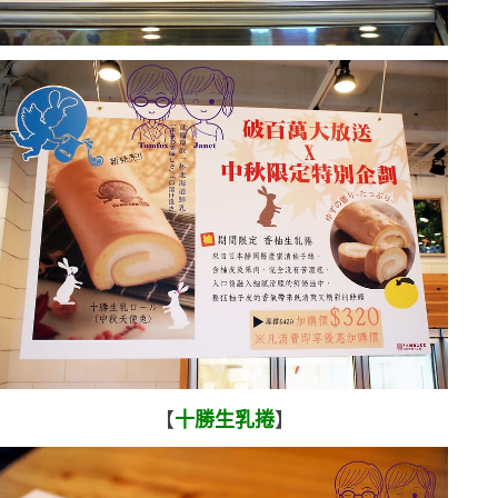
【
十勝生乳捲
】