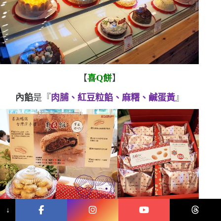
【
喜
Q
餅
】
內餡
是『
肉脯、紅豆粒餡、麻糬、鹹蛋黃
』
↓