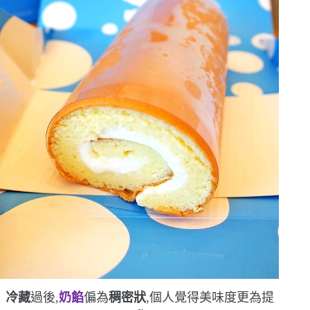
冷藏
過後,
奶餡
偏為
稠密狀
,個人覺得美味度更為提