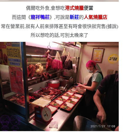
偶爾吃外食,會想吃
港式燒臘
便當
而這間《
龍祥鴨莊
》,可說是
新莊
的
人氣燒臘店
常在營業前,就有人前來排隊
甚至有時會很快就完售
(
據說
)
所以想吃的話,可別太晚來了