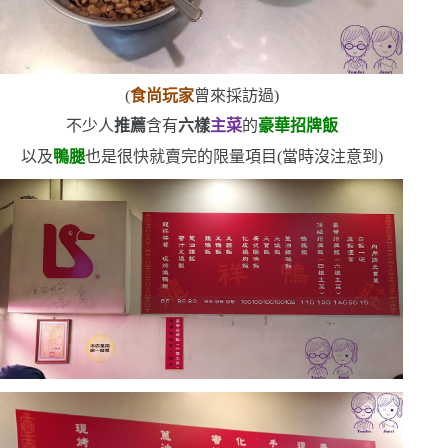
(
食尚玩家
曾來採訪過
)
不少人
推薦
含有
六樣
主菜
的
豪華招牌飯
以及
鴨腿
也是很快就賣完的限量項目
(
當時沒注意到
)