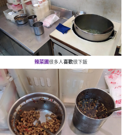
辣菜圃
很多人
喜歡
很下飯