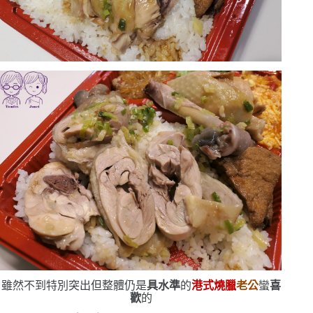
雖然不到特別突出
但整體仍是
具水準
的
港式燒臘
老公
蠻
喜
歡
的