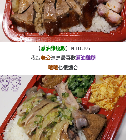
【
蔥油雞腿飯
】
NTD.105
我跟
老公
還是
最喜歡
蔥油雞腿
暄暄
也
很適合