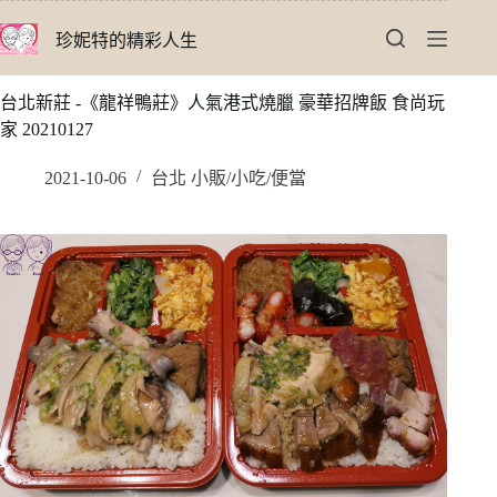
跳
珍妮特的精彩人生
至
主
要
台北新莊 -《龍祥鴨莊》人氣港式燒臘 豪華招牌飯 食尚玩
內
家 20210127
容
2021-10-06
台北 小販/小吃/便當