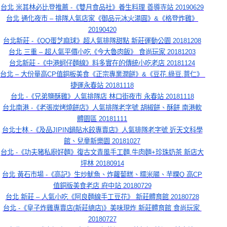
台北 米其林必比登推薦 -《雙月食品社》養生料理 善導寺站 20190629
台北 通化夜市 – 排隊人氣店家《御品元冰火湯圓》&《格登炸雞》
20190420
台北新莊 -《QQ蛋芝麻球》超人氣排隊甜點 新莊運動公園 20181208
台北 三重 – 超人氣平價小吃《今大魯肉飯》 食尚玩家 20181203
台北新莊 -《中港蚵仔麵線》料多實在的傳統小吃老店 20181124
台北 – 大份量高CP值銅板美食《正宗專業潤餅》&《豆花,綠豆,薏仁》 
捷運永春站 20181118
台北 -《兄弟鹽酥雞》人氣排隊店 林口街夜市 永春站 20181118
台北南港 -《老張炭烤燒餅店》人氣排隊老字號 胡椒餅、酥餅 南港軟
體園區 20181111
台北士林 -《及品JIPIN鍋貼水餃專賣店》人氣排隊老字號 近天文科學
館、兒童新樂園 20181027
台北 -《功夫豬私廚好麵》復古文青風手工麵.牛肉麵+珍珠奶茶 新店大
坪林 20180914
台北 黃石市場 -《高記》生炒魷魚、炸蘿蔔糕、糯米腸、芋粿Q 高CP
值銅版美食老店 府中站 20180729
台北 新莊 – 人氣小吃《阿良麵線手工豆花》 新莊體育館 20180728
台北 -《皇子炸雞專賣店(新莊總店)》美味現炸 新莊體育館 食尚玩家 
20180727