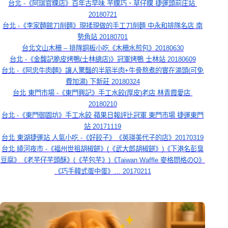
台北 -《阿瑞官粿店》百年古早味 芋粿巧、草仔粿 捷運頭前庄站 
20180721
台北 -《李家麵館刀削麵》現揉現做的手工刀削麵 中永和排隊名店 南
勢角站 20180701
台北文山木柵 – 排隊銅板小吃《木柵水煎包》20180630
台北 -《金馥記脆皮烤鴨(士林總店)》冠軍烤鴨 士林站 20180609
台北 -《阿忠牛肉麵》讓人驚豔的半筋半肉+牛骨熬煮的實在湯頭(可免
費加湯) 下新莊 20180324
台北 東門市場 -《東門興記》手工水餃(厚皮)老店 林青霞愛店 
20180210
台北 -《東門御園坊》手工水餃 蘋果日報評比冠軍 東門市場 捷運東門
站 20171119
台北 東湖捷運站 人氣小吃 -《好餃子》《英瑛美代子的店》20170319
台北 繞河夜市 -《福州世祖胡椒餅》(《武大郎胡椒餅》)《下港名彭臭
豆腐》《老芋仔芋頭酥》(《芋包芋》)《Taiwan Waffle 麥格問格のQ》
《巧手韓式蛋中蛋》… 20170211