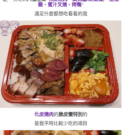
雞、蜜汁叉燒、烤鴨
“
滿足什麼都想吃看看的我
化皮燒肉
的
脆皮蠻特別
的
是我平時比較少吃的項目