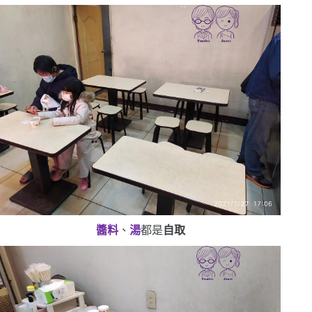
醬料
、
湯
都是
自取