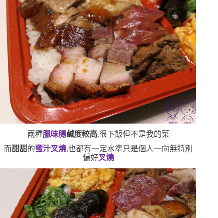
兩種
臘味腸
鹹度較高
,很下飯
但不是我的菜
而
甜甜
的
蜜汁叉燒
,也都有一定水準
只是個人一向無特別
偏好
叉燒