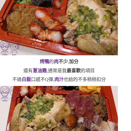
烤鴨
的
肉
不少
,
加分
還有
蔥油雞
,通常是我
最喜歡
的項目
不過
白飯
口感不
Q
彈,
肉汁
也給的不多
稍稍扣分