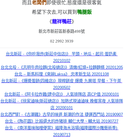
而且
老闆們
即使很忙,態度還是很客氣
希望下次去,可以買到
鴨腿飯
《
龍祥鴨莊
》
新北市新莊區新泰路
498
號
02 2992 3939
台北新莊 -《你吃我炸(新莊中信店)》 芋頭、地瓜、起司 蛋奶素 
20210102
台北北投 -《志明牛肉拉麵(北投總店)》清燉/紅燒+拉麵麵條 20201205
台北 – 新馬料理《來碗Laksa》 忠孝新生站 20201108
台北新莊 -《爆漿蛋餅(四維店)》現桿餅皮 爆漿 九層塔 早餐、下午茶 
20200502
台北新莊 -《阿卡拉炸雞(建中店)》 人氣排隊店 高CP值 20200101
台北新莊 -《徐家滷味(新莊總店)》加熱式現滷滷味 晚餐宵夜 人氣排隊
店 20200101
台北西門町 -《古潮雞》古早的味道 新潮的作法 捷運西門站 20190907
台北 -《陶花園》比臉還大的炸猪排 輔仁大學、輔大站 20190727
台北 -《南洋風味咖哩便當》福隆海水浴場(福隆國際沙雕藝術季) 
20190713