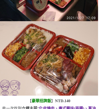
【
豪華招牌飯
】
NTD.140
能一次吃到
六樣主菜
“
化皮燒肉、廣式臘味
(
兩種
)
、蔥油