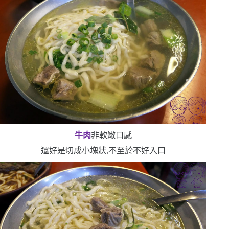
牛肉
非軟嫩口感
還好是切成小塊狀,不至於不好入口