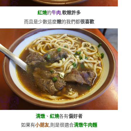
紅燒
的
牛肉
,
軟嫩許多
而且是少數這麼
嫩
的
我們都
很喜歡
清燉
、
紅燒
各有
偏好者
如果有
小朋友
,則是很適合
清燉牛肉麵