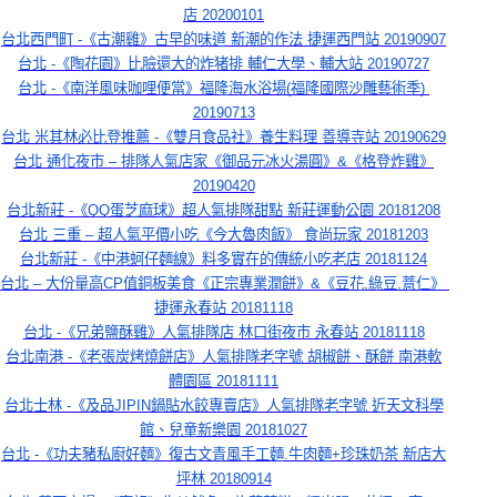
店 20200101
台北西門町 -《古潮雞》古早的味道 新潮的作法 捷運西門站 20190907
台北 -《陶花園》比臉還大的炸猪排 輔仁大學、輔大站 20190727
台北 -《南洋風味咖哩便當》福隆海水浴場(福隆國際沙雕藝術季) 
20190713
台北 米其林必比登推薦 -《雙月食品社》養生料理 善導寺站 20190629
台北 通化夜市 – 排隊人氣店家《御品元冰火湯圓》&《格登炸雞》
20190420
台北新莊 -《QQ蛋芝麻球》超人氣排隊甜點 新莊運動公園 20181208
台北 三重 – 超人氣平價小吃《今大魯肉飯》 食尚玩家 20181203
台北新莊 -《中港蚵仔麵線》料多實在的傳統小吃老店 20181124
台北 – 大份量高CP值銅板美食《正宗專業潤餅》&《豆花,綠豆,薏仁》 
捷運永春站 20181118
台北 -《兄弟鹽酥雞》人氣排隊店 林口街夜市 永春站 20181118
台北南港 -《老張炭烤燒餅店》人氣排隊老字號 胡椒餅、酥餅 南港軟
體園區 20181111
台北士林 -《及品JIPIN鍋貼水餃專賣店》人氣排隊老字號 近天文科學
館、兒童新樂園 20181027
台北 -《功夫豬私廚好麵》復古文青風手工麵.牛肉麵+珍珠奶茶 新店大
坪林 20180914