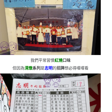
我們平常習慣
紅燒
口味
但因為
清燉
系列
是
志明
的
招牌
想必得嚐嚐看