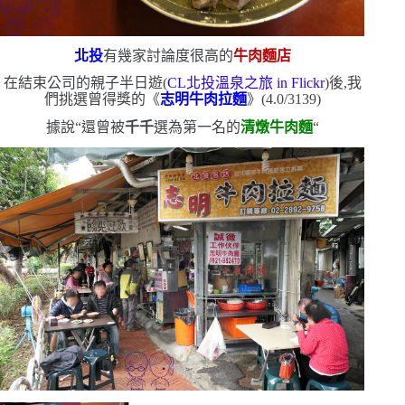
北投
有幾家討論度很高的
牛肉麵店
在結束公司的親子半日遊
(
CL
北投溫泉之旅
in Flickr
)
後,我
們挑選曾得獎的《
志明牛肉拉麵
》
(4.0/3139)
據說
“
還曾被
千千
選為第一名的
清燉牛肉麵
“