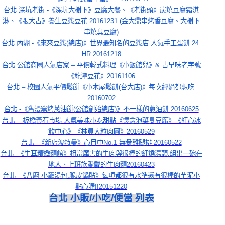
台北 深坑老街 -《深坑大樹下》豆腐大餐、《老街頭》炭燒豆腐霜淇
淋、《張大古》養生豆漿豆花 20161231 (金大鼎串烤香豆腐、大樹下
串燒臭豆腐)
台北 內湖 -《來來豆漿(總店)》世界最知名的豆漿店 人氣手工蛋餅 24 
HR 20161218
台北 公館商圈人氣店家 – 平價韓式料理《小飯館兒》& 古早味老字號
《龍潭豆花》20161106
台北 – 校園人氣平價鬆餅《小木屋鬆餅(台大店)》每次經過都想吃 
20160702
台北 -《舊漫窯烤蔥油餅(公館創始總店)》不一樣的蔥油餅 20160625
台北 – 板橋黃石市場 人氣美味小吃甜點《懷念泡菜臭豆腐》《紅心冰
飲中心》《林員大粒肉圓》20160529
台北 -《新店波特曼》心目中No.1 無骨雞腿排 20160522
台北 -《牛耳精緻麵館》相當厲害的牛肉與很棒的紅燒湯頭,組出一碗在
地人、上班族愛戴的牛肉麵20160423
台北 -《八廚 小籠湯包.脆皮鍋貼》每項都很有水準還有很棒的芋泥小
點心喔!!20151220
台北 小販/小吃/便當 列表