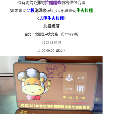
還有更為
Q
彈
的
拉麵麵條
價格也很合理
如果來到
北投
泡溫泉
,就可以考慮來碗
牛肉拉麵
《
志明牛肉拉麵
》
北投總店
台北市北投區中央北路一段
228
巷
3
號
02 2892 9758
11:00-00:00
;四公休