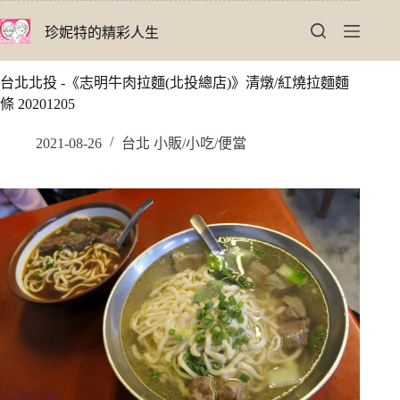
跳
珍妮特的精彩人生
至
主
要
台北北投 -《志明牛肉拉麵(北投總店)》清燉/紅燒拉麵麵
內
條 20201205
容
2021-08-26
台北 小販/小吃/便當