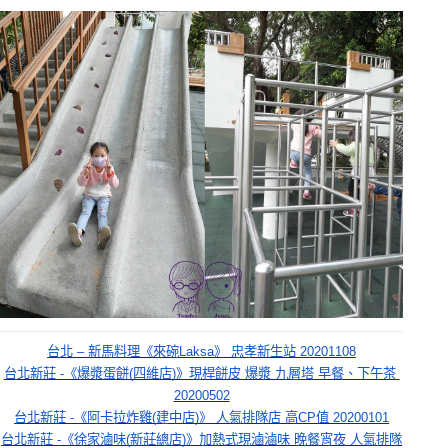
台北 – 新馬料理《來碗Laksa》 忠孝新生站 20201108
台北新莊 -《爆漿蛋餅(四維店)》現桿餅皮 爆漿 九層塔 早餐、下午茶 
20200502
台北新莊 -《阿卡拉炸雞(建中店)》 人氣排隊店 高CP值 20200101
台北新莊 -《徐家滷味(新莊總店)》加熱式現滷滷味 晚餐宵夜 人氣排隊