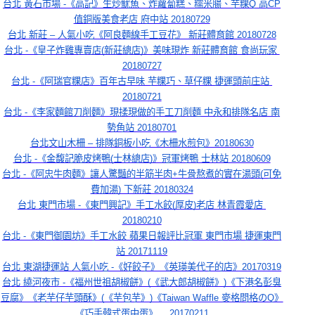
台北 黃石市場 -《高記》生炒魷魚、炸蘿蔔糕、糯米腸、芋粿Q 高CP
值銅版美食老店 府中站 20180729
台北 新莊 – 人氣小吃《阿良麵線手工豆花》 新莊體育館 20180728
台北 -《皇子炸雞專賣店(新莊總店)》美味現炸 新莊體育館 食尚玩家 
20180727
台北 -《阿瑞官粿店》百年古早味 芋粿巧、草仔粿 捷運頭前庄站 
20180721
台北 -《李家麵館刀削麵》現揉現做的手工刀削麵 中永和排隊名店 南
勢角站 20180701
台北文山木柵 – 排隊銅板小吃《木柵水煎包》20180630
台北 -《金馥記脆皮烤鴨(士林總店)》冠軍烤鴨 士林站 20180609
台北 -《阿忠牛肉麵》讓人驚豔的半筋半肉+牛骨熬煮的實在湯頭(可免
費加湯) 下新莊 20180324
台北 東門市場 -《東門興記》手工水餃(厚皮)老店 林青霞愛店 
20180210
台北 -《東門御園坊》手工水餃 蘋果日報評比冠軍 東門市場 捷運東門
站 20171119
台北 東湖捷運站 人氣小吃 -《好餃子》《英瑛美代子的店》20170319
台北 繞河夜市 -《福州世祖胡椒餅》(《武大郎胡椒餅》)《下港名彭臭
豆腐》《老芋仔芋頭酥》(《芋包芋》)《Taiwan Waffle 麥格問格のQ》
《巧手韓式蛋中蛋》… 20170211