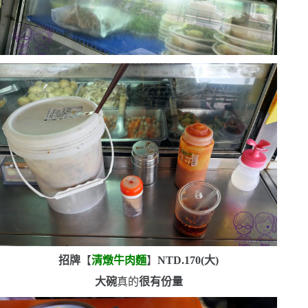
招牌
【
清燉牛肉麵
】
NTD.170(
大
)
大碗
真的
很有份量