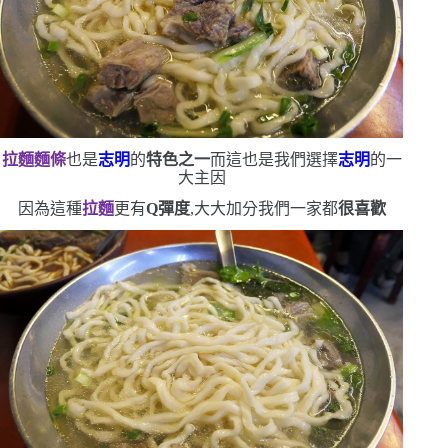
拉麵麵條
也是
志明
的
特色之一
而這也是我們選擇
志明
的一
大主因
因為這種
拉麵
更有
Q
彈度
,大大加分
我們一家都
很喜歡