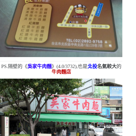
PS.
隔壁的《
吳家牛肉麵
》
(4.0/3732)
,也是
北投
名氣較大
的
牛肉麵店