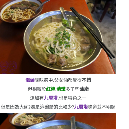
湯頭
調味適中,父女倆都覺得
不錯
但相較於
紅燒
,
清燉
多了些
油脂
還加有
九層塔
,也是特色之一
但是因為大碗?還是這碗給的比較少?
九層塔
味道並不明顯