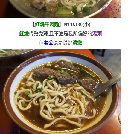
【
紅燒牛肉麵
】
NTD.130(
小
)
紅燒
帶點
微辣
,且
不油
是我所
偏好
的
湯頭
但
老公
還是偏好
清燉