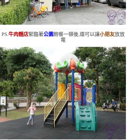
PS.
牛肉麵店
緊臨著
公園
飽餐一頓後,還可以讓
小朋友
放放
電