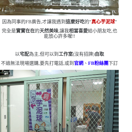
因為同事的
FB
廣告,才讓我遇到
這麼好吃
的
“
真心芋泥球
“
完全是
實實在在
的
天然美味
,讓我
相當喜愛
給小朋友吃,也
能放心許多喔!!
以
宅配
為主,但可以到
工作室
(
沒有招牌
)
自取
不過無法現場選購,要先打電話,或到
官網
、
FB
粉絲團
下訂