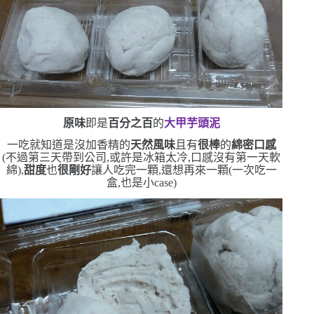
原味
即是
百分之百
的
大甲芋頭泥
一吃就知道是沒加香精的
天然風味
且有
很棒
的
綿密口感
(
不過第三天帶到公司,或許是冰箱太冷,口感沒有第一天軟
綿
)
,
甜度
也
很剛好
讓人吃完一顆,還想再來一顆
(
一次吃一
盒,也是小
case)