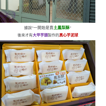
一開始是賣
土鳳梨酥
據說
“
“
後來才有
大甲芋頭
製作的
真心芋泥球