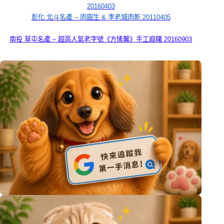
20160403
彰化 北斗名產 – 肉圓生 & 李老城肉乾 20110405
南投 草屯名產 – 超高人氣老字號《方愫馨》手工麻糬 20160903