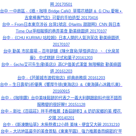
圈 20170501
台中 一中商區 -《橋。咖啡 Bridge Café》草莓花橋餅 &《i Chu 愛啾 • 
吉拿棒專門店》可愛的手拍造型 20170416
台中 – From日本東京涉谷 台灣1號店《Haritts 甜甜圈》CNN 與日本
Time Out爭相報導的巷弄美食 勤美綠園道 20170107
台中 -《CHU KURIMU 咕粒姆》日本人開的人氣泡芙店 勤美綠園道 
20170107
台中 勤美 市民廣場 – 百年餅舖《陳允寶泉(草悟道店)》、《允泉茶
庵》 中式糕餅.日式和菓子20161203
台中 -《echo艾可先生(勤美店)》高CP值美式漢堡 無限暢飲 勤美綠園
道 20161203
台中 -《芭蕾城市渡假旅店》經典商務房 20161203
台中 – 生日壽星5折優惠《饗厚牛排(東海店)》&《東海蓮心冰雞爪凍》
20160915
台中 -《咖啡鑽》台中美味鬆餅的代表之一義大利麵跟飲料也很不錯而
服務變的很好喔!! 20151128
台中 – 新社《百菇莊》拌手禮推薦【香菇餅乾】& 奶奶家鄉的美 櫻花.
夕陽 20140201
台中 -《新凍嫩仙草》木柴熬煮12小時 美味、便宜又大碗 20131210
台中 – 大坑地區最夯的美食景點《東東芋圓》 強力推薦香而綿密的”芋