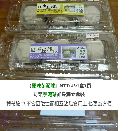
【
原味芋泥球
】
NTD.45/1
盒
3
顆
每顆
芋泥球
都是
獨立盒裝
攜帶途中,不會因碰撞而相互沾黏
食用上,也更為方便