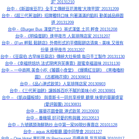
泥” 20131210
台中 -《新滋味豆花》全手工傳統豆花激推”大塊芋頭” 20131209
台中 -《超三代蔥油餅》招牌獨特口味,包著滿滿的餡料 勤美誠品綠園
道 20131209
台中 -《Burger Bus 漢堡巴士》英式漢堡.土司.輕食 20131208
台中 -《明倫蛋餅》逢甲夜市 人氣排隊店家 20131207
台中 -《Fun 輕鬆.鬆餅店》外帶形式的平價鬆餅店清爽、美味,又很有
份量 逢甲夜市 20131207
台中 -《豆腐伯.古早味豆腐店》傳統大灶柴燒 每日手工製作 20131130
台中 -《幸福烘焙坊.法式現烤泡芙專賣》甜蜜幸福滋味 20131130
台中 – 一中商圈.美食小吃《饕饌小食堂》《爆醬紅豆餅》《黑嚕嚕粉
圓》《古都梅花燒》201309011
台中 -《品心港式飲茶》人氣排隊店家 20130903
台中 -《三代蔥油餅》讓姊姊百吃不膩的美味小吃 20130901
台中 – 《凱焱鐵板燒》 與奧斯卡一同共享視覺.聽覺.味覺的華麗盛宴
(愛評飯團) 20130831
台中 – 展華花園會館.港式飲茶 20120930
台中 – 養機場.好可愛的熊與雞 20120513
台中 – 九號碼頭海鮮熱炒.台中第一家99現炒專賣店 20101128
台中 – aqua 水相餐廳.國中同學會 20101127
台中 – One Hotel 異料理 IN Restaurant.高樓夜景 氣氛超優 20101017