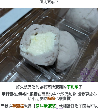
個人喜好了
好久沒有吃到讓我有所
驚豔
的
芋泥球
了
用料實在
,
價格
也
很實在
而且沒有化學添加物,讓我更放心
給小朋友吃
暄暄
也
很喜歡
而我這
芋頭控
覺得【
原味芋泥球
】就
相當好吃
了
因為可以