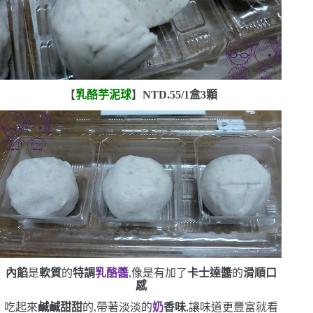
【
乳酪芋泥球
】
NTD.55/1
盒
3
顆
內餡
是
軟質
的
特調
乳酪醬
,像是有加了
卡士達醬
的
滑順口
感
吃起來
鹹鹹甜甜
的,帶著淡淡的
奶
香味
,讓味道更豐富
就看