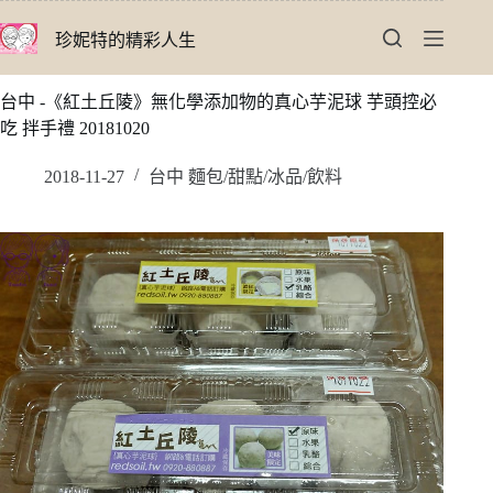
跳
珍妮特的精彩人生
至
主
要
台中 -《紅土丘陵》無化學添加物的真心芋泥球 芋頭控必
內
吃 拌手禮 20181020
容
2018-11-27
台中 麵包/甜點/冰品/飲料