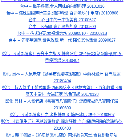
台中 – 梅子餐廳.令人回味的白鯧料理 20101016
台中 – 滿珠園招待所美食.海鮮料理 百元熱炒(十甲店) 20100808
台中 – 心目中的一中街美食 20100627
台中 – K布朗.來到黑熊的窩 20100509
台中 – 花式泡芙.幸福烘焙坊 20090510、20100218
台中 – 先麥芋頭酥.紫色玫瑰 新一代 降低35%熱量 20090827
彰化 -《溪湖糖廠》五分車之旅 & 糖廠冰店 親子景點(兒童節優惠) 免
費停車場 20180404
彰化 員林 – 人氣老店《蕃薯市雞腳凍(總店)》中藥材滷汁 食尚玩家 
20180404
彰化 – 超人氣手工葡式蛋塔 256層酥皮《貝林古堡》、百年教堂《羅
厝天主堂》 食尚玩家 浩角翔起 20170128
彰化 員林 – 人氣老店《番薯市八寶圓仔》燒麻糬&燒八寶圓仔湯 
20160609
彰化 -《溪湖糖廠》之 老樹糖屋 & 糖廠冰店 親子 20160507
彰化 -《端倪生活》黑糖珍珠鮮奶.網友狂推 全台保證好喝的珍珠奶茶 
20160403
彰化 親子餐廳 -《熱浪島(彰化店)》南洋蔬食茶堂.素食創新吃法 