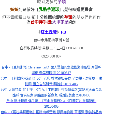
吃到更多的
芋頭
姊姊
則是偏好【
乳酪芋泥球
】,覺得
味道更豐富
但不管哪種口味,都
十分推薦
給
愛吃
芋頭
的朋友們
也可作
為
台中拌手禮
(
大甲芋頭
)
喔!!
《
紅土丘陵
》
FB
台中市北區梅亭街
32
號
自行取貨時間:星期二、五
–
日
13:00-18:00
0920 880 887
台中 -《克莉斯塔 Christine_tart》讓人驚豔的焦糖佐海鹽蛋塔.厚餅乾
塔皮 勤美綠園道 20180617
台中
 –
《科博館水煎包》
50
年老店
排隊銅板美食
芋頭餅、潛艇堡、甜
甜圈
國立自然科學博物館
 20180406
台中 大坑特產 伴手禮 -《弄瓦手工餅乾》竹筍鹹蛋糕(蛋奶素)&黃金乳
酪球 食尚玩家 網路團購新寵兒 隱藏版美食 20180405
台中 新社特產 伴手禮 -《玉山香菇行》&《百菇莊》香菇酥餅 
20180405
台中 -《羅拉典藏蛋糕》招牌南瓜蛋糕 健康無負擔 草悟道 勤美誠品商