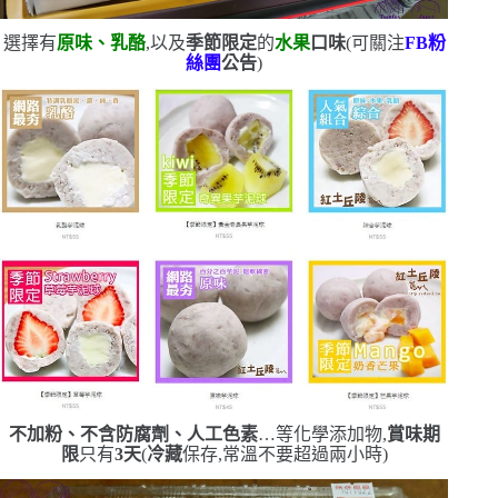
選擇有
原味、乳酪
,以及
季節限定
的
水果
口味
(
可關注
FB
粉
絲團
公告
)
不加粉、不含防腐劑、人工色素
…等化學添加物,
賞味期
限
只有
3
天
(
冷藏
保存,常溫不要超過兩小時
)