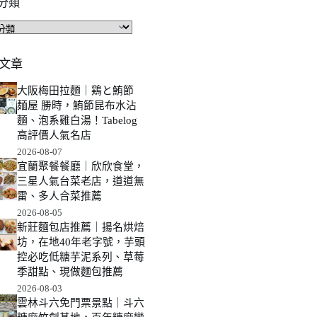
分類
文章
大阪梅田拉麵｜鶏と鮪節
麺屋 勝時，鮪節昆布水沾
麵、泡系雞白湯！Tabelog
高評價人氣名店
2026-08-07
宜蘭聚餐餐廳｜欣欣食堂，
三星人氣台菜老店，道道無
雷、多人合菜推薦
2026-08-05
新莊麵包店推薦｜揚名烘焙
坊，在地40年老字號，芋頭
控必吃低糖芋泥系列、草莓
季甜點、現做麵包推薦
2026-08-03
雲林斗六免門票景點｜斗六