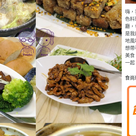
嗨，
色料
廳，
是我
地風
想帶
美食
一起
食尚