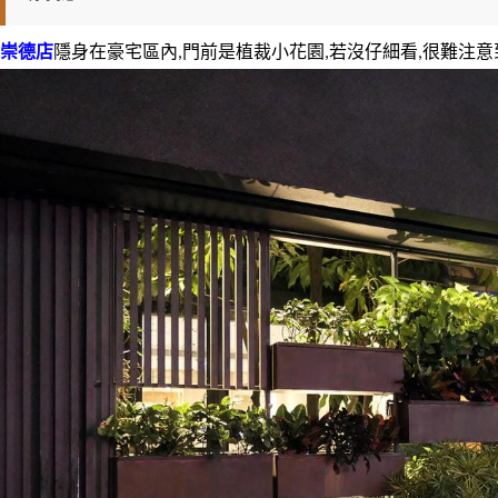
崇德店
隱身在豪宅區內,門前是植裁小花園,若沒仔細看,很難注意