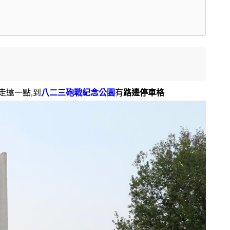
走遠一點,到
八二三砲戰紀念公園
有
路邊停車格