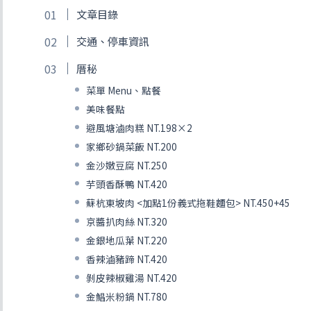
文章目錄
交通、停車資訊
厝秘
菜單 Menu、點餐
美味餐點
避風塘滷肉糕 NT.198×2
家鄉砂鍋菜飯 NT.200
金沙嫩豆腐 NT.250
芋頭香酥鴨 NT.420
蘇杭東坡肉 <加點1份義式拖鞋麵包> NT.450+45
京醬扒肉絲 NT.320
金銀地瓜葉 NT.220
香辣滷豬蹄 NT.420
剝皮辣椒雞湯 NT.420
金鯧米粉鍋 NT.780