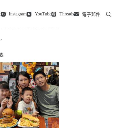
k
Instagram
YouTube
Threads
電子郵件
我