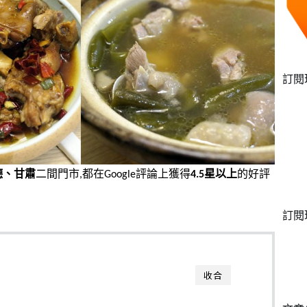
訂閱
德、甘肅
二間門市,都在Google評論上獲得
4.5星以上
的好評
訂閱
收合