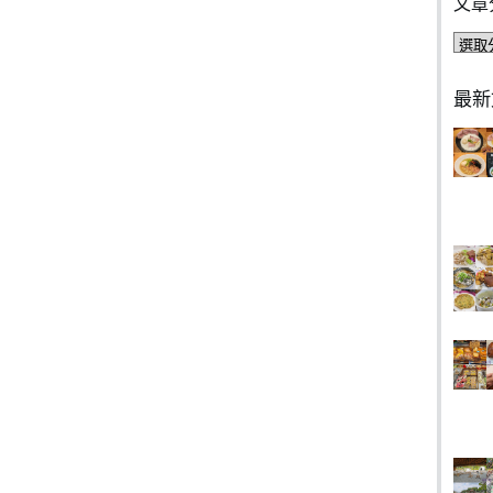
文章
文
章
分
最新
類