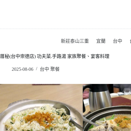
跳
至
主
要
內
容
新莊泰山三重
宜蘭
台中
厝秘(台中崇德店) 功夫菜.手路湯 家族聚餐、宴客料理
2025-08-06
台中 聚餐