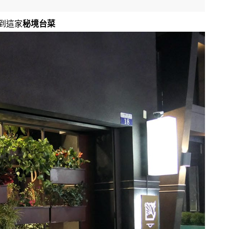
到這家
秘境台菜