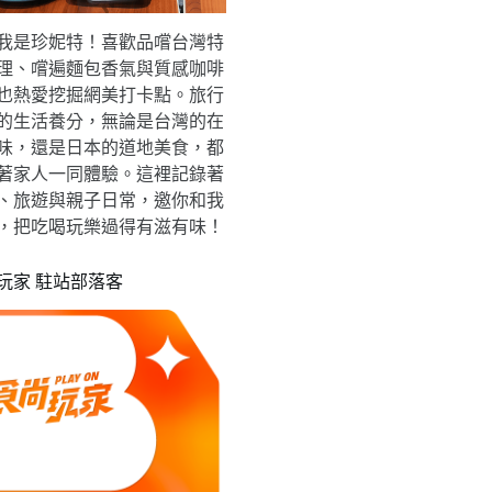
我是珍妮特！喜歡品嚐台灣特
理、嚐遍麵包香氣與質感咖啡
也熱愛挖掘網美打卡點。旅行
的生活養分，無論是台灣的在
味，還是日本的道地美食，都
著家人一同體驗。這裡記錄著
、旅遊與親子日常，邀你和我
，把吃喝玩樂過得有滋有味！
玩家 駐站部落客