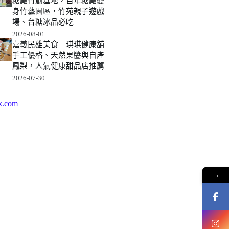
糖廠竹創基地，百年糖廠變
身竹藝園區，竹苑親子遊戲
場、台糖冰品必吃
2026-08-01
嘉義民雄美食｜琪琪健康舖
手工優格、天然果醬與自產
鳳梨，人氣健康甜品店推薦
2026-07-30
k.com
→