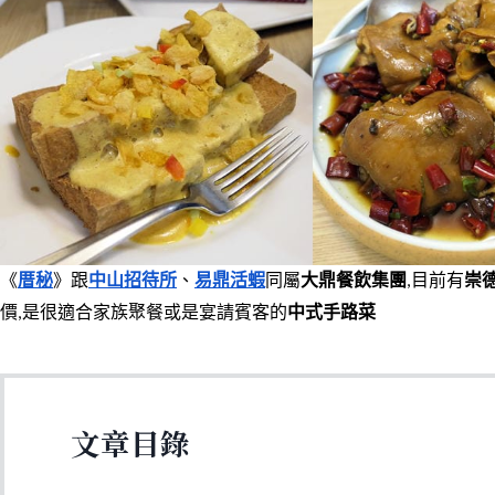
《
厝秘
》跟
中山招待所
、
易鼎活蝦
同屬
大鼎餐飲集團
,目前有
崇
價,是很適合家族聚餐或是宴請賓客的
中式手路菜
文章目錄