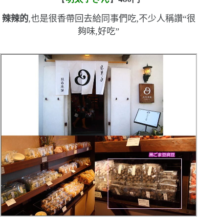
辣辣的
,也是很香
帶回去給同事們吃,不少人稱讚
“
很
夠味,好吃
”