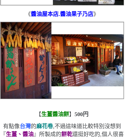
《
醬油屋本店.醬油果子乃店
》
【
生薑醬油餅
】
500
円
有點像
台灣
的
麻花卷
,不過這味道比較特別
沒想到
『
生薑、醬油
』所製成的
餅乾
還挺好吃的,個人很喜