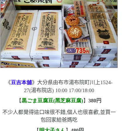
《
豆吉本舖
》
大分県由布市湯布院町川上
1524-
27(
湯布院店
) 10
:
00 17
:
00/18
:
00
【
黒ごま豆腐豆
(
黑芝麻豆腐
)
】
380
円
不少人都覺得這口味很不錯,個人也很喜歡,並買一
包回家給爸媽吃
【
明太子さん
】
480
円