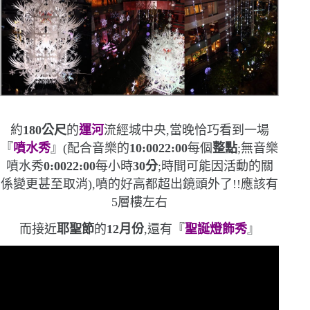
約
180
公尺
的
運河
流經城中央,
當晚恰巧看到一場
『
噴水秀
』
(
配合音樂的
10:0022:00
每個
整點
;無音樂
噴水秀
0:0022:00
每小時
30
分
;時間可能因活動的關
係變更甚至取消
)
,
噴的好高
都超出鏡頭外了!!應該有
5
層樓左右
而接近
耶聖節
的
12
月份
,還有『
聖誕燈飾秀
』