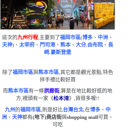
這次的
九州行程
,主要到了
福岡市區
(
博多
、
中洲
、
天神
)
、
太宰府
、
門司港
、
熊本
、
大分.由布院
、
長
崎.豪斯登堡
除了
福岡市區
與
熊本市區
,其它都是觀光景點,特色
拌手禮比較好買
而
熊本市區
有一條
拱廊街
,算是在地比較好逛的地
方,裡頭有一家《
松本清
》,貨很多喔!!
九州
的
福岡市區
,則是好比
台灣台北
,在
博多
、
中
洲
、
天神
都有
(
地下
)
商店街
與
shopping mall
可買、
可吃