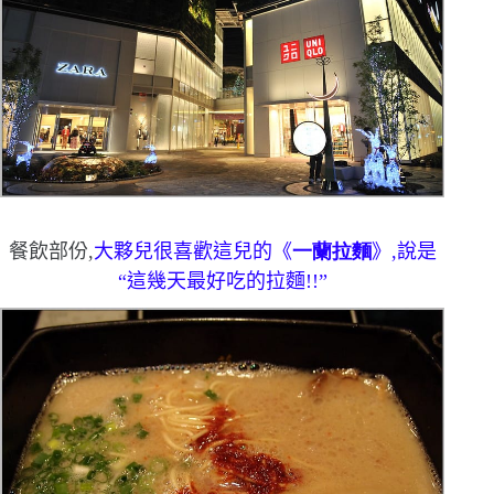
餐飲部份,
大夥兒很喜歡這兒的《
一蘭拉麵
》,說是
“
這幾天最好吃的拉麵!!
”