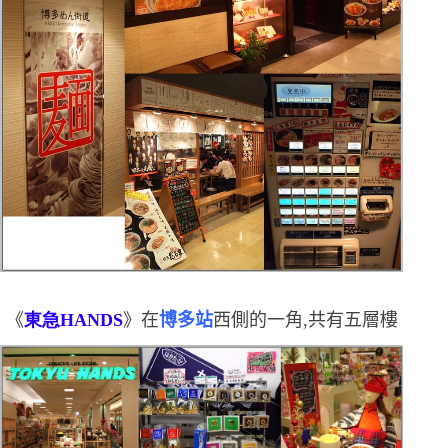
《
東急
HANDS
》在
博多站
西側的一角,共有五層樓