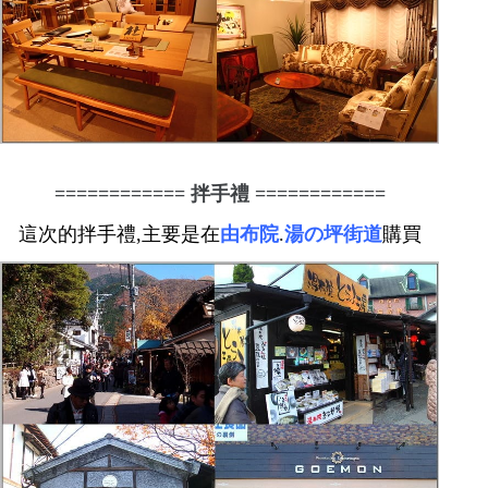
============
拌手禮
============
這次的拌手禮,主要是在
由布院
.
湯の坪街道
購買