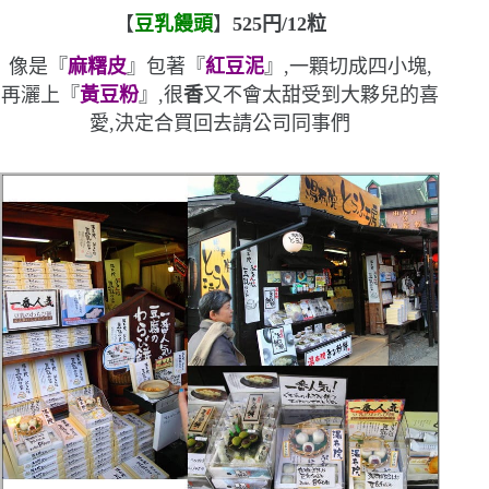
【
豆乳饅頭
】
525
円
/12
粒
像是『
麻糬皮
』包著『
紅豆泥
』,一顆切成四小塊,
再灑上『
黃豆粉
』,很
香
又不會太甜
受到大夥兒的喜
愛,決定合買回去請公司同事們