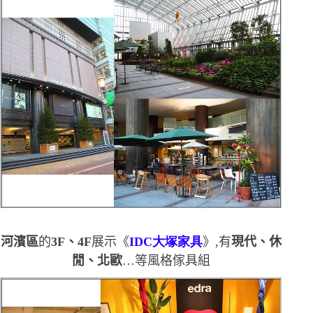
河濱區
的
3F
、
4F
展示《
IDC
大塚家具
》,有
現代、休
閒、北歐
…
等風格傢具組