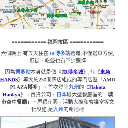
============
福岡市區
============
六個晚上,有五天住在
JR
博多站
週邊,不僅搭車方便,
逛街、吃飯也有不少選擇
因為
博多站
本身就是個《
JR
博多城
》,有《
東急
HANDS
》等大約
230
間商店組成的專門店區「
AMU
PLAZA
博多
」、首次登陸
九州
的《
Hakata
Hankyu
》、百貨公司、
日本
最大型餐廳區的「
城
市空中餐廳
」、屋頂花園、活動大廳和會議室等文
化設施,是
九州
的新地標