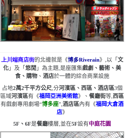
上
川端商店街
的北邊就是《
博多
Riverain
》,以「
文
化
」及「
悠閒
」為主題,是座匯集
戲劇、藝術、美
食、購物
、
酒店
於一體的綜合商業設施
占地
2
萬
2
千平方公尺
,分
河濱區、西區、酒店區
3
個
區域
河濱區
有《
福岡亞洲美術館
》、
餐廳街
等,
西區
有戲劇專用劇場
“
博多座
”
,
酒店區
內有《
福岡大倉酒
店
》
5F
、
6F
是
餐廳
樓層,並在
5F
設有
中庭花園