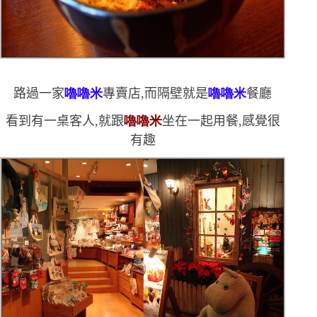
路過一家
嚕嚕米
專賣店,而隔壁就是
嚕嚕米
餐廳
看到有一桌客人,就跟
嚕嚕米
坐在一起用餐,感覺很
有趣