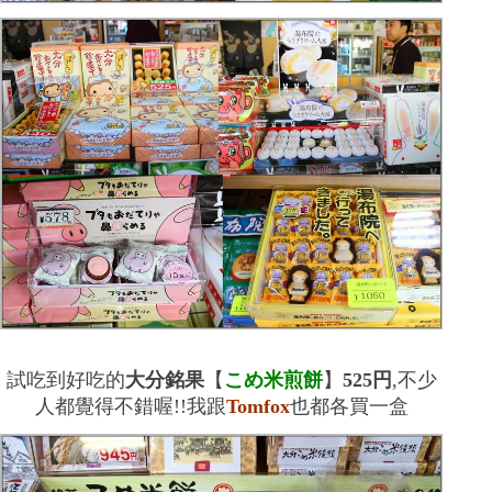
試吃到好吃的
大分銘果
【
こめ米煎餅
】
525
円
,不少
人都覺得不錯喔!!我跟
Tomfox
也都各買一盒