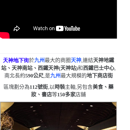
天神地下街
於
九州
最大的商圈
天神
,連結
天神地鐵
站、天神南站、西鐵天神
(
天神站
)
和
西鐵巴士中心
,
南北長約
590
公尺
,是
九州
最大規模的
地下商店街
區塊劃分為
112
號街
,以
時裝
主軸,另包含
美食、藥
妝、書店
等
150
多家
店舖