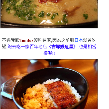
不過我跟
Tomfox
沒吃這家,因為之前到
日本
就曾吃
過,
跑去吃一家百年老店《
吉塚鰻魚屋
》,也是相當
棒喔!!