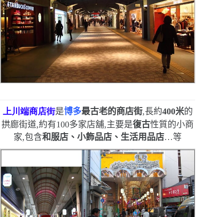
上
川端商店街
是
博多
最古老的商店街
,長約
400
米
的
拱廊街道,約有
100
多家店舖,主要是
復古
性質的小商
家,包含
和服店、小飾品店、生活用品店
…
等