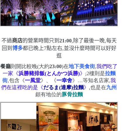
不過
商店
的營業時間只到
21:00
,除了最後一晚,每天
回到
博多
都已晚上
7
點左右,並沒什麼時間可以好好
逛
餐廳
則開比較晚
(
大約
23:00
)
在
地下美食街
,
我們吃了
一家《
浜勝豬排飯
(
とんかつ浜勝
)
》
;
2
樓則是
拉麵
街
,包含《
一風堂
》、《
一幸舍
》
…
等知名店家,
我
們在這裡吃的是《
だるま
(
達摩
)
拉麵
》
,也是在
九州
頗有地位的
豚骨拉麵