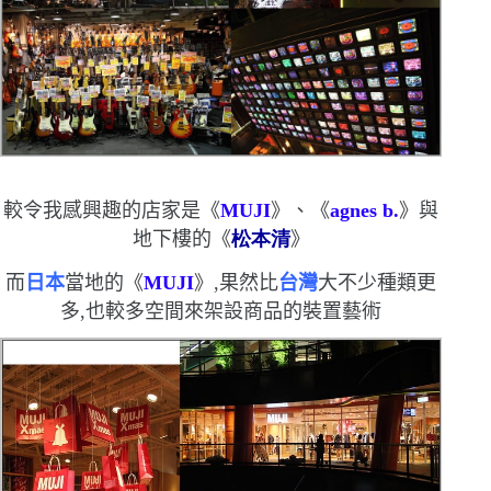
較令我感興趣的店家是《
MUJI
》、《
agnes b.
》與
地下樓的《
松本清
》
而
日本
當地的
《
MUJI
》,果然比
台灣
大不少
種類更
多,也較多空間來架設商品的裝置藝術