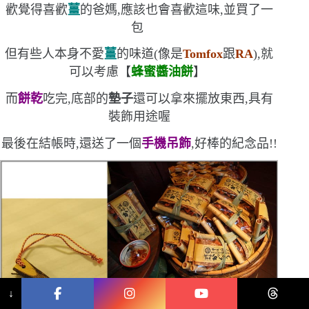
歡
覺得喜歡
薑
的爸媽,應該也會喜歡這味,並買了一
包
但有些人本身不愛
薑
的味道
(
像是
Tomfox
跟
RA
)
,就
可以考慮【
蜂蜜醬油餅
】
而
餅乾
吃完,底部的
墊子
還可以拿來擺放東西,具有
裝飾用途喔
最後在結帳時,還送了一個
手機吊飾
,好棒的紀念品!!
↓