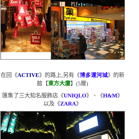
在回《
ACTIVE
》的路上,另有《
博多運河城
》的新
館【
東方大廈
】
(5
層
)
匯集了三大知名服飾店《
UNIQLO
》、《
H&M
》
以及《
ZARA
》