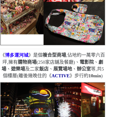
《
博多運河城
》是個
複合型商場
,佔地約一萬零六百
坪,擁有
購物商場
(250
家店舖及餐廳
)
、
電影院
、
劇
場
、
遊樂場
及二家
飯店
、
展覽場地
、
辦公室
等,共
5
個樓層
(
離後幾晚住的《
ACTIVE
》步行約
10m
in
)