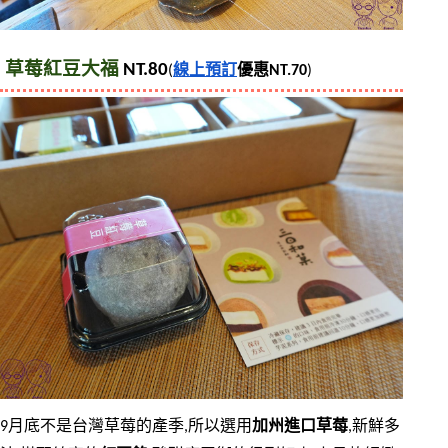
草莓紅豆大福 
NT.80
(
線上預訂
優惠NT.70
)
9月底不是台灣草莓的產季,所以選用
加州進口草莓
,新鮮多