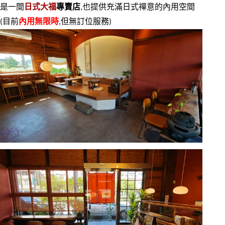
是一間
日式大福
專賣店
,也提供充滿日式禪意的內用空間
(目前
內用無限時
,但無訂位服務)