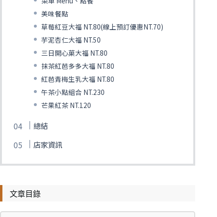
菜單 Menu、點餐
美味餐點
草莓紅豆大福 NT.80(線上預訂優惠NT.70)
芋泥杏仁大福 NT.50
三日開心菓大福 NT.80
抹茶紅芭多多大福 NT.80
紅芭青梅生乳大福 NT.80
午茶小點組合 NT.230
芒果紅茶 NT.120
總結
店家資訊
文章目錄