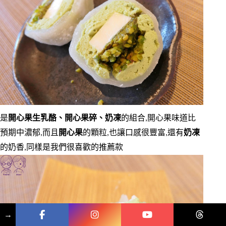
是
開心果生乳酪、開心果碎、奶凍
的組合,開心果味道比
預期中濃郁,而且
開心果
的顆粒,也讓口感很豐富,還有
奶凍
的奶香,同樣是我們很喜歡的推薦款
→