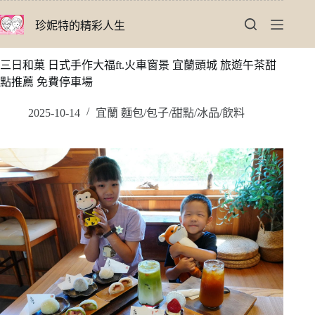
跳
珍妮特的精彩人生
至
主
要
三日和菓 日式手作大福ft.火車窗景 宜蘭頭城 旅遊午茶甜
內
點推薦 免費停車場
容
2025-10-14
宜蘭 麵包/包子/甜點/冰品/飲料