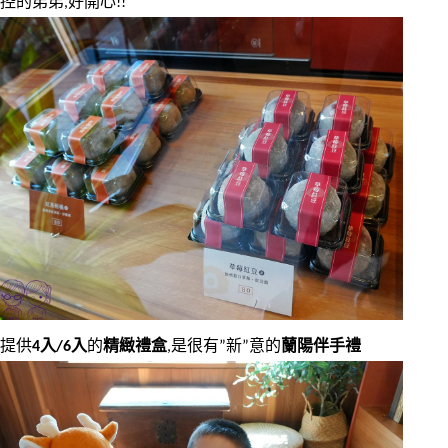
控的弟弟,好開心!!
提供
4入/6入
的
精緻禮盒
,是很有”新”意的
蘭陽伴手禮