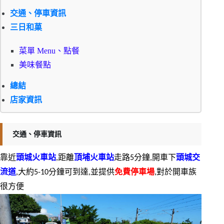
交通、停車資訊
三日和菓
菜單 Menu、點餐
美味餐點
總結
店家資訊
交通、停車資訊
靠近
頭城火車站
,距離
頂埔火車站
走路5分鐘,開車下
頭城交
流道
,大約5-10分鐘可到達,並提供
免費停車場
,對於開車族
很方便