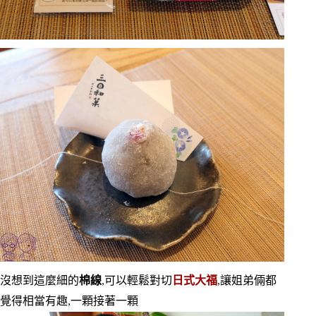
沒想到這麼細的
棉線
,可以輕鬆對切
日式大福
,讓姐弟倆都
覺得相當有趣,一顆接著一顆