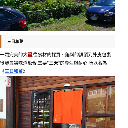
三日和菓
一顆完美的
大福
,從食材的採買、餡料的調製到外皮包裹
後靜置讓味道融合,需要”
三天
“的專注與耐心,所以名為
《
三日和菓
》