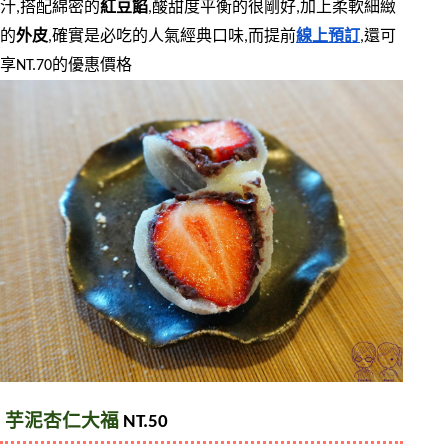
汁,搭配綿密的
紅豆餡
,酸甜度平衡的很剛好,加上柔軟細緻
的
外皮
,確實是必吃的人氣經典口味,而提前
線上預訂
,還可
享NT.70的優惠價格
芋泥杏仁大福 
NT.50