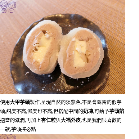
使用
大甲芋頭
製作,呈現自然的淡紫色,不是會踩雷的假芋
頭,甜度不高,濕度也不高,但搭配中間的
奶凍
,可給予
芋頭餡
適當的滋潤,再加上
杏仁粒
與
大福外皮
,也是我們很喜歡的
一款,芋頭控必點