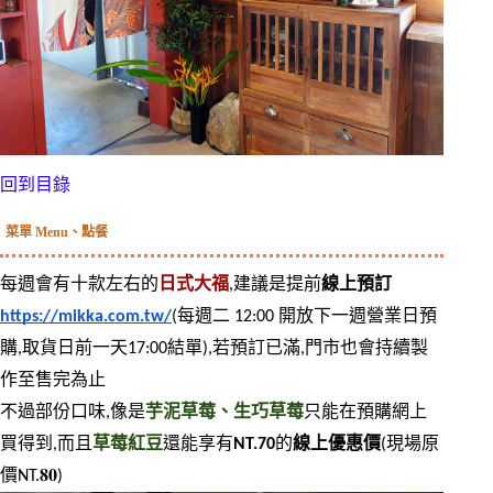
回到目錄
菜單 Menu、點餐
每週會有十款左右的
日式大福
,建議是提前
線上預訂
https://mikka.com.tw/
(每週二 12:00 開放下一週營業日預
購,取貨日前一天17:00結單),若預訂已滿,門市也會持續製
作至售完為止
不過部份口味,像是
芋泥草莓、生巧草莓
只能在預購網上
買得到,而且
草莓紅豆
還能享有
NT.70
的
線上優惠價
(現場原
價NT.𝟖𝟎)