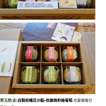
翠玉匣
(素)
自製柑橘豆沙餡+秋脆無籽綠葡萄
,也是很吸引