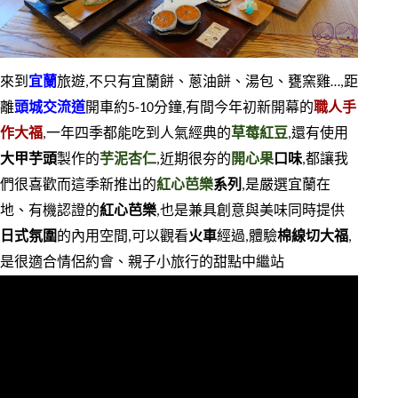
來到
宜蘭
旅遊,不只有宜蘭餅、蔥油餅、湯包、甕窯雞…,距
離
頭城交流道
開車約5-10分鐘,有間今年初新開幕的
職人手
作大福
,一年四季都能吃到人氣經典的
草莓紅豆
,還有使用
大甲芋頭
製作的
芋泥杏仁
,近期很夯的
開心果
口味
,都讓我
們很喜歡而這季新推出的
紅心芭樂
系列
,是嚴選宜蘭在
地、有機認證的
紅心芭樂
,也是兼具創意與美味同時提供
日式氛圍
的內用空間,可以觀看
火車
經過,體驗
棉線切大福
,
是很適合情侶約會、親子小旅行的甜點中繼站