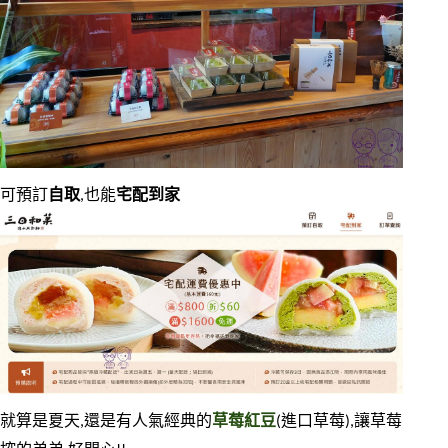
可預訂
自取
,也能
宅配到家
就算是夏天,還是有人氣經典的
草莓紅豆
(進口草莓),讓草莓