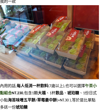
我的一款
內用的話,
每人低消一杯飲料
(7歲以上),也可以選擇
午茶小
點組合
NT.230
,包含1顆
大福
、1杯
飲品
、
琥珀糖
、1份日式
小點
海苔味噌五平餅/草莓最中餅
(+NT.30 ),等於是比單點
多送一份
琥珀糖