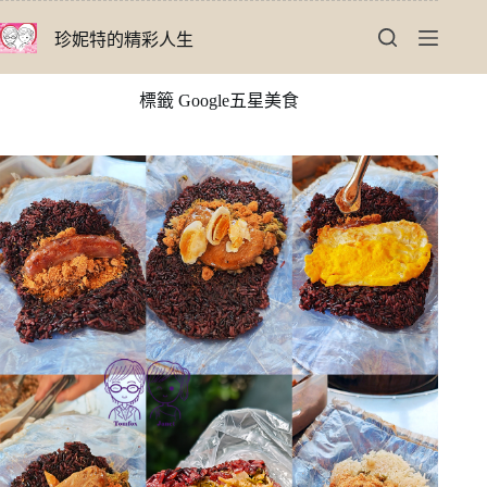
跳
珍妮特的精彩人生
至
主
要
標籤
Google五星美食
內
容