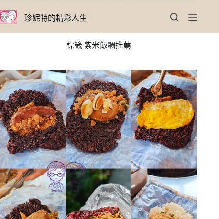
跳
珍妮特的精彩人生
至
主
要
標籤
紫米飯糰推薦
內
容