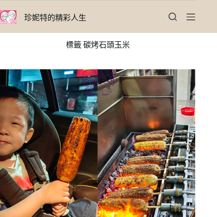
跳
珍妮特的精彩人生
至
主
要
標籤
碳烤石頭玉米
內
容