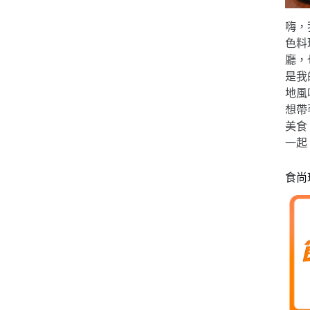
嗨，
色料
廳，
是我
地風
想帶
美食
一起
食尚