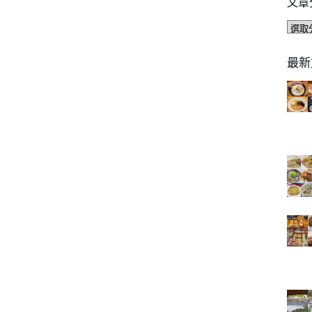
文章
文
章
分
最新
類