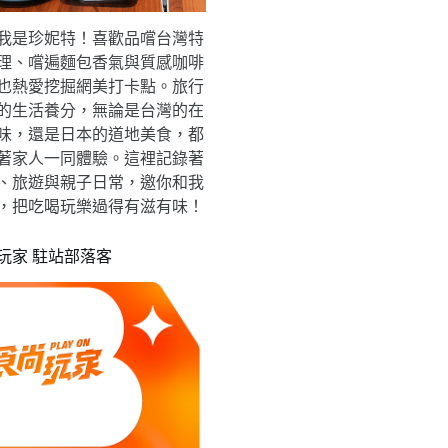
我是珍妮特！喜歡品嚐台灣特
理、嚐遍麵包香氣與質感咖啡
也熱愛挖掘網美打卡點。旅行
的生活養分，無論是台灣的在
味，還是日本的道地美食，都
著家人一同體驗。這裡記錄著
、旅遊與親子日常，邀你和我
，把吃喝玩樂過得有滋有味！
玩家 駐站部落客