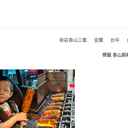
跳
至
主
要
內
容
新莊泰山三重
宜蘭
台中
標籤
泰山銅