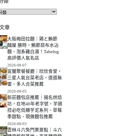
分類
文章
大阪梅田拉麵｜鶏と鮪節
麺屋 勝時，鮪節昆布水沾
麵、泡系雞白湯！Tabelog
高評價人氣名店
2026-08-07
宜蘭聚餐餐廳｜欣欣食堂，
三星人氣台菜老店，道道無
雷、多人合菜推薦
2026-08-05
新莊麵包店推薦｜揚名烘焙
坊，在地40年老字號，芋頭
控必吃低糖芋泥系列、草莓
季甜點、現做麵包推薦
2026-08-03
雲林斗六免門票景點｜斗六