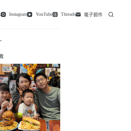
k
Instagram
YouTube
Threads
電子郵件
我