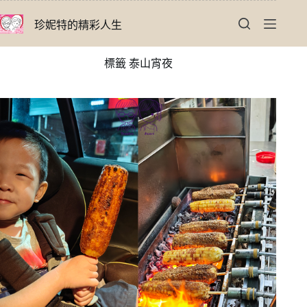
跳
珍妮特的精彩人生
至
主
要
標籤
泰山宵夜
內
容