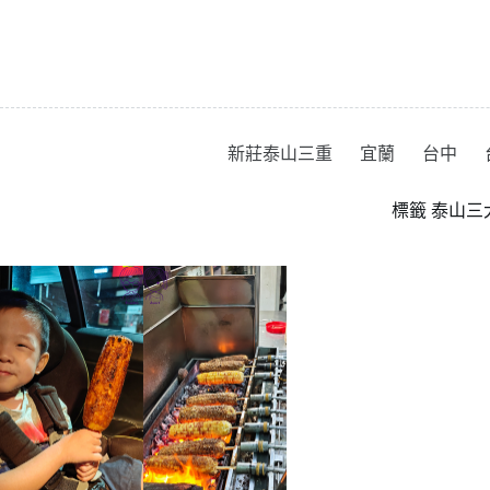
跳
至
主
要
內
容
新莊泰山三重
宜蘭
台中
標籤
泰山三