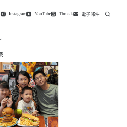
k
Instagram
YouTube
Threads
電子郵件
我