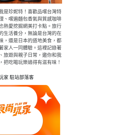
我是珍妮特！喜歡品嚐台灣特
理、嚐遍麵包香氣與質感咖啡
也熱愛挖掘網美打卡點。旅行
的生活養分，無論是台灣的在
味，還是日本的道地美食，都
著家人一同體驗。這裡記錄著
、旅遊與親子日常，邀你和我
，把吃喝玩樂過得有滋有味！
玩家 駐站部落客