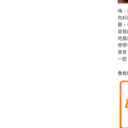
嗨，
色料
廳，
是我
地風
想帶
美食
一起
食尚