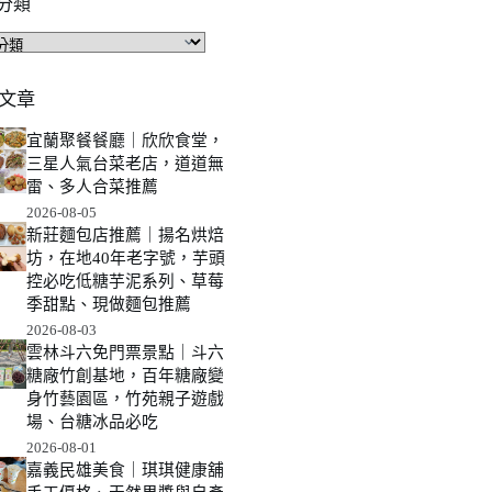
分類
文章
宜蘭聚餐餐廳｜欣欣食堂，
三星人氣台菜老店，道道無
雷、多人合菜推薦
2026-08-05
新莊麵包店推薦｜揚名烘焙
坊，在地40年老字號，芋頭
控必吃低糖芋泥系列、草莓
季甜點、現做麵包推薦
2026-08-03
雲林斗六免門票景點｜斗六
糖廠竹創基地，百年糖廠變
身竹藝園區，竹苑親子遊戲
場、台糖冰品必吃
2026-08-01
嘉義民雄美食｜琪琪健康舖