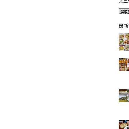
文章
文
章
分
最新
類