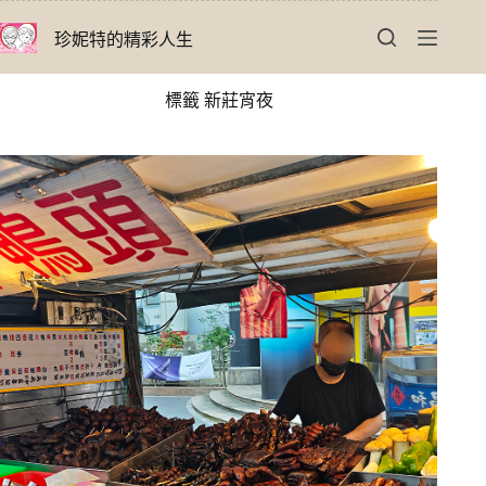
跳
珍妮特的精彩人生
至
主
要
標籤
新莊宵夜
內
容