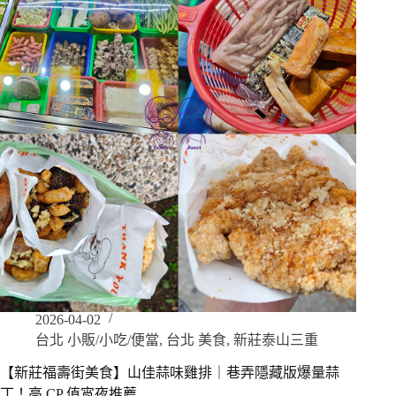
2026-04-02
台北 小販/小吃/便當
,
台北 美食
,
新莊泰山三重
【新莊福壽街美食】山佳蒜味雞排｜巷弄隱藏版爆量蒜
丁！高 CP 值宵夜推薦