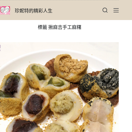
跳
珍妮特的精彩人生
至
主
要
標籤
揪麻吉手工麻糬
內
容