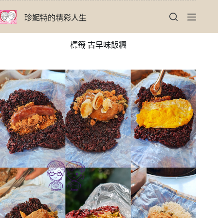
跳
珍妮特的精彩人生
至
主
要
標籤
古早味飯糰
內
容