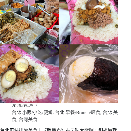
2026-05-25
台北 小販/小吃/便當
,
台北 早餐/Brunch/輕食
,
台北 美
食
,
台灣美食
台北車站排隊美食｜《飯糰霸》古早味大飯糰，銅板價就