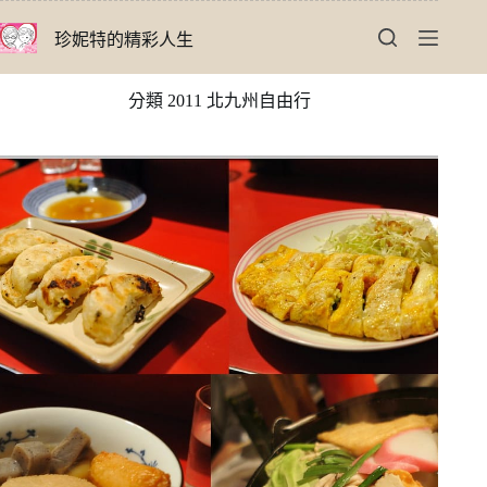
跳
珍妮特的精彩人生
至
主
要
分類
2011 北九州自由行
內
容