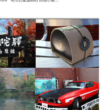
view 毛巾仍是溫熱的 附贈小菜…