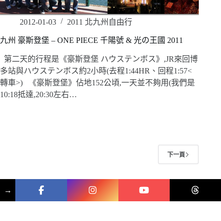
2012-01-03
2011 北九州自由行
九州 豪斯登堡 – ONE PIECE 千陽號 & 光の王國 2011
第二天的行程是《豪斯登堡 ハウステンボス》,JR來回博
多站與ハウステンボス約2小時(去程1:44HR、回程1:57<
轉車>) 《豪斯登堡》佔地152公頃,一天並不夠用(我們是
10:18抵達,20:30左右…
下一頁
→
版權 © 2026 珍妮特的精彩人生 美食 × 旅遊 × 親子