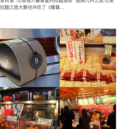
骨白湯”,也是個人最喜愛的拉麵湯底 這趟九州之旅,也是
拉麵之旅大夥兒共吃了《暖暮…