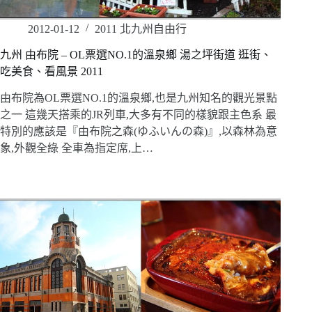
2012-01-12
2011 北九州自由行
九州 由布院 – OL票選NO.1的溫泉鄉 湯之坪街道 逛街、
吃美食、看風景 2011
由布院為OL票選NO.1的溫泉鄉,也是九州知名的觀光景點
之一 這幾天搭乘的JR列車,大多有不同的樣貌跟主色系 最
特別的應該是『由布院之森(ゆふいんの森)』,以森林為意
象,外觀全綠 全車為指定席,上…