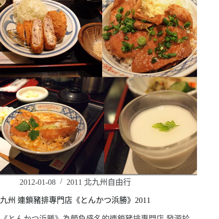
2012-01-08
2011 北九州自由行
九州 連鎖豬排專門店《とんかつ浜勝》2011
《とんかつ浜勝》為頗負盛名的連鎖豬排專門店,發源於