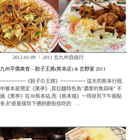
2012-01-09
2011 北九州自由行
九州平價美食 – 餃子王將(熊本店) & 吉野家 2011
=========《餃子の王將》========= 這天的熊本行程,
中餐本是預定《黑亭》,其拉麵特色為“濃厚的焦蒜味” 不
過《黑亭》在JR熊本站,而《熊本城》一待就到下午兩點
多,於是直接到下通拱廊街找吃的 …