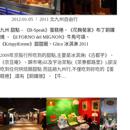
2012-01-05
2011 北九州自由行
九州 甜點 – 《B-Speak》蛋糕捲、《花麹菊家》布丁銅鑼
燒 、《il FORNO del MIGNON》牛角可頌、
《KrispyKreme》甜甜圈、Glico 冰淇淋 2011
2009年京阪行所吃到的甜點,主要是冰淇淋(《古都芋》、
《京豆庵》、錦市場)以及宇治茶點(《茶寮都路里》),卻沒
吃到任何烘焙類甜點 而這趟九州行,不僅吃到好吃的【蛋
糕捲】,還有【銅鑼燒】、【牛…