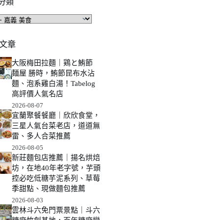
分類
文章
大阪梅田拉麵｜鶏と鮪節
麺屋 勝時，鮪節昆布水沾
麵、泡系雞白湯！Tabelog
高評價人氣名店
2026-08-07
宜蘭聚餐餐廳｜欣欣食堂，
三星人氣台菜老店，道道無
雷、多人合菜推薦
2026-08-05
新莊麵包店推薦｜揚名烘焙
坊，在地40年老字號，芋頭
控必吃低糖芋泥系列、草莓
季甜點、現做麵包推薦
2026-08-03
雲林斗六免門票景點｜斗六