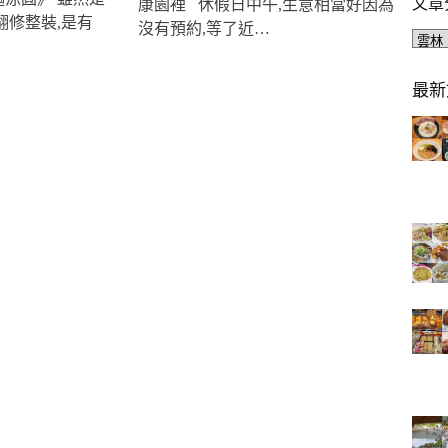
文章
康園裡 休假日中午,生意相當好因為
翻修整裝,是有
沒有預約,等了近…
文
章
分
最新
類