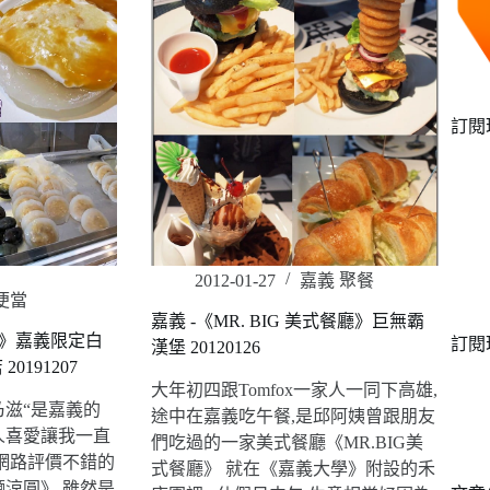
訂閱
2012-01-27
嘉義 聚餐
便當
嘉義 -《MR. BIG 美式餐廳》巨無霸
圓》嘉義限定白
訂閱
漢堡 20120126
0191207
大年初四跟Tomfox一家人一同下高雄,
乃滋“是嘉義的
途中在嘉義吃午餐,是邱阿姨曾跟朋友
人喜愛讓我一直
們吃過的一家美式餐廳《MR.BIG美
網路評價不錯的
式餐廳》 就在《嘉義大學》附設的禾
涼圓》 雖然是