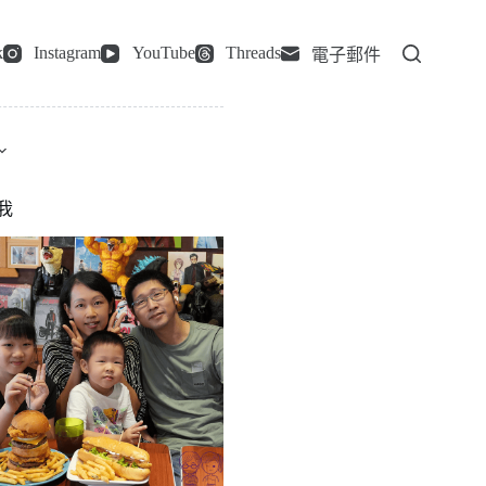
k
Instagram
YouTube
Threads
電子郵件
我