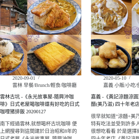
2020-09-01
2020-05-10
雲林 早餐/Brunch/輕食/咖啡廳
嘉義 小販/小吃/
雲林古坑 -《永光故事屋-隨興沖咖
嘉義 -《黃記涼麵涼
啡》日式老屋喝咖啡還有好吃的日式
醋(美乃滋) 四十年老店 2
咖哩猪排飯 20200127
很早就知道“涼麵+美
南下經過雲林,就想喝杯古坑咖啡 便
特有吃法並受到許多
上網搜尋到這間建於日治昭和8年的
很想吃看看 於是選擇
日式老屋《永光故事屋–隨興沖咖
四十年老店《黃記涼麵