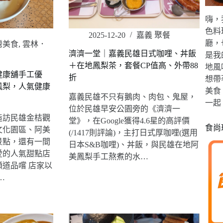
嗨，
色料
2025-12-20
嘉義 聚餐
廳，
灣美食
,
雲林．
濟濟一堂｜嘉義民雄日式咖哩、丼飯
是我
＋在地鳳梨茶，套餐CP值高、外帶88
地風
健康舖手工優
折
想帶
鳳梨，人氣健康
美食
嘉義民雄不只有鵝肉、肉包、鬼屋，
一起
位於民雄早安公園旁的《濟濟一
造訪民雄金桔觀
堂》，在Google獲得4.6星的高評價
食尚
文化園區、阿美
(/1417則評論)，主打日式厚咖哩(選用
景點，還有一間
日本S&B咖哩)、丼飯，與民雄在地阿
愛的人氣甜點店
美鳳梨手工熬煮的水…
道品嚐 店家以
…