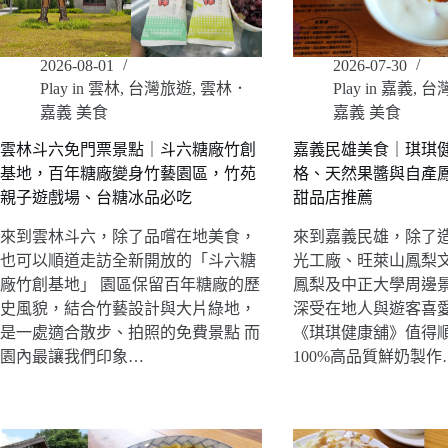
2026-08-01
2026-07-30
Play in 雲林
,
台灣旅遊
,
雲林．
Play in 嘉義
,
台
嘉義 美食
嘉義 美食
雲林斗六免門票景點｜斗六糖廠竹創
嘉義民雄美食｜琪琪
基地，百年糖廠變身竹藝園區，竹苑
格、天然果醬與自產
親子遊戲場、台糖冰品必吃
甜品店推薦
來到雲林斗六，除了品嚐在地美食，
來到嘉義民雄，除了
也可以順道走訪全新開放的「斗六糖
光工廠、旺萊山鳳梨
廠竹創基地」 園區保留百年糖廠的歷
鳳梨及中正大學周邊
史風貌，結合竹藝設計與大片綠地，
深受在地人與遊客喜
是一處適合散步、拍照的免費景點 而
《琪琪健康舖》值得順
園內最讓我們印象…
100%高品質鮮奶製作