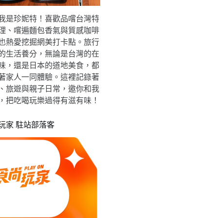
我是珍妮特！喜歡品嚐台灣特
理、嚐遍麵包香氣與質感咖啡
也熱愛挖掘網美打卡點。旅行
的生活養分，無論是台灣的在
味，還是日本的道地美食，都
著家人一同體驗。這裡記錄著
、旅遊與親子日常，邀你和我
，把吃喝玩樂過得有滋有味！
玩家 駐站部落客