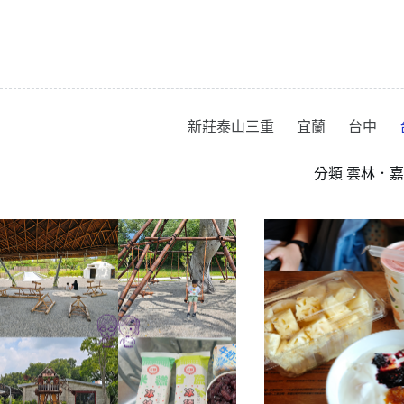
跳
至
主
要
內
容
新莊泰山三重
宜蘭
台中
分類
雲林．嘉