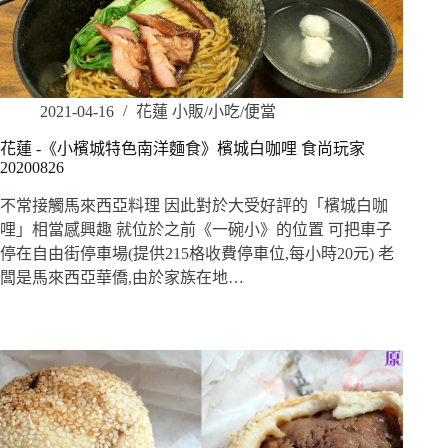
2021-04-16
花蓮 小販/小吃/便當
花蓮 -《小檳城特色南洋麵食》檳城白咖哩 食尚玩家
20200826
不常接觸馬來西亞料理 因此對於大受好評的「檳城白咖
哩」相當感興趣 就位於之前《一碗小》的位置 可把車子
停在自由街停車場(提供215格收費停車位,每小時20元) 老
闆是馬來西亞華僑,由於家族在地…