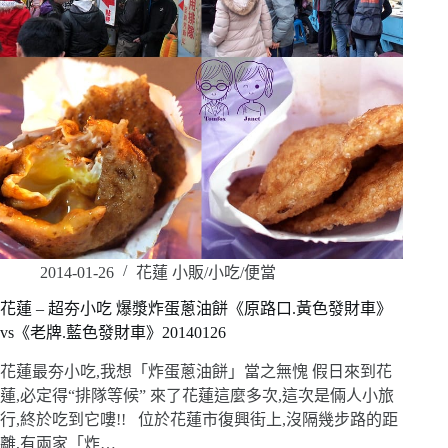
2014-01-26
花蓮 小販/小吃/便當
花蓮 – 超夯小吃 爆漿炸蛋蔥油餅《原路口.黃色發財車》
vs《老牌.藍色發財車》20140126
花蓮最夯小吃,我想「炸蛋蔥油餅」當之無愧 假日來到花
蓮,必定得“排隊等候” 來了花蓮這麼多次,這次是倆人小旅
行,終於吃到它嘍!! 位於花蓮市復興街上,沒隔幾步路的距
離,有兩家「炸…