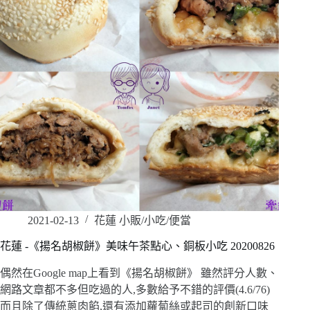
2021-02-13
花蓮 小販/小吃/便當
花蓮 -《揚名胡椒餅》美味午茶點心、銅板小吃 20200826
偶然在Google map上看到《揚名胡椒餅》 雖然評分人數、
網路文章都不多但吃過的人,多數給予不錯的評價(4.6/76)
而且除了傳統蔥肉餡,還有添加蘿蔔絲或起司的創新口味