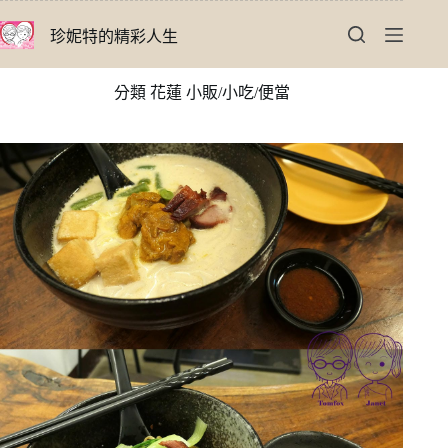
跳
珍妮特的精彩人生
至
主
要
分類
花蓮 小販/小吃/便當
內
容