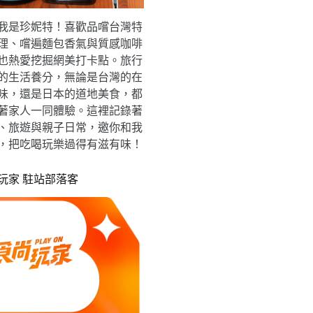
我是珍妮特！喜歡品嚐台灣特
理、嚐遍麵包香氣與質感咖啡
也熱愛挖掘網美打卡點。旅行
的生活養分，無論是台灣的在
味，還是日本的道地美食，都
著家人一同體驗。這裡記錄著
、旅遊與親子日常，邀你和我
，把吃喝玩樂過得有滋有味！
玩家 駐站部落客