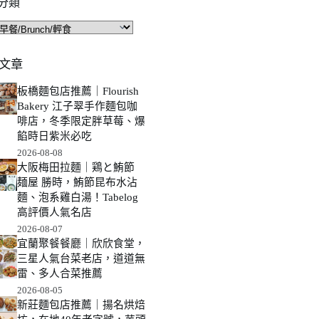
分類
文章
板橋麵包店推薦｜Flourish
Bakery 江子翠手作麵包咖
啡店，冬季限定胖草莓、爆
餡時日紫米必吃
2026-08-08
大阪梅田拉麵｜鶏と鮪節
麺屋 勝時，鮪節昆布水沾
麵、泡系雞白湯！Tabelog
高評價人氣名店
2026-08-07
宜蘭聚餐餐廳｜欣欣食堂，
三星人氣台菜老店，道道無
雷、多人合菜推薦
2026-08-05
新莊麵包店推薦｜揚名烘焙