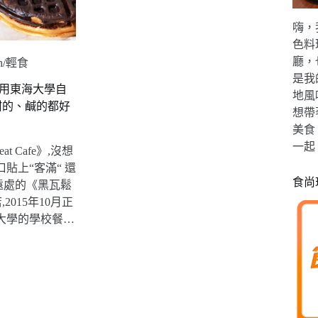
嗨，
色料
廳，
h/輕食
是我
使用東海大學自
地風
餡甜的、鹹的都好
想帶
美食
一起
t Cafe》,沒想
口貼上“客滿“ 還
食尚
遠處的《黑瓦鬆
,2015年10月正
大學的學校餐…