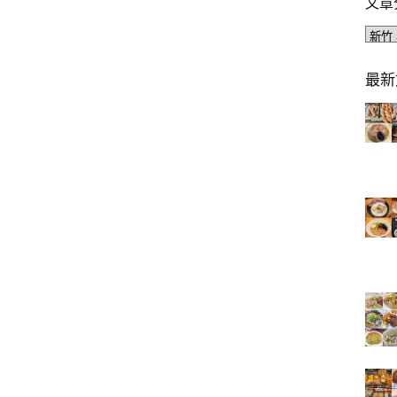
文章
文
章
分
最新
類