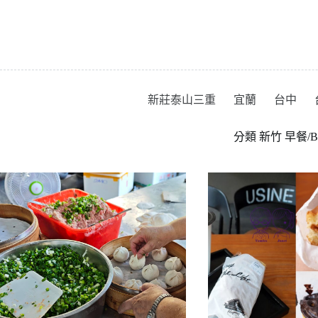
跳
至
主
要
內
容
新莊泰山三重
宜蘭
台中
分類
新竹 早餐/Br