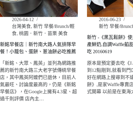
2026-04-12
2016-06-23
台灣美食
,
新竹 早餐/Brunch/輕
新竹 早餐/Brunc
食
,
桃園．新竹．苗栗 美食
新竹 -《黑瓦鬆餅》
新銘早餐店｜新竹南大路人氣排隊早
產鮮奶,自調Waffle
餐！小籠包、蛋餅、蔥油餅必吃推薦
吃 20160619
「新銘、大眾、鳳英」並列為網路推
原本是預定要去吃《J.ea
薦的新竹南大路三大老字號傳統早餐
到12點剛到,就看到門
店，其中鳳英阿嬤們已退休，目前人
好在網路上搜尋到不
氣最旺、討論度最高的，仍是《新銘
餅》,是家Waffle專賣店
早餐店》，在Google上擁有4.3星、超
式開幕 以前是在東海
過千則評價 店內主…