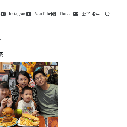
k
Instagram
YouTube
Threads
電子郵件
我