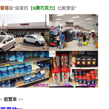
發哥
說
“
這家的【
B
牌巧克力
】比較便宜
”
=
遊覽車
=>