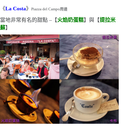
《
La Costa
》
Piazza del Campo
周邊
當地非常有名的甜點
–
【
火焰奶蛋糕
】與【
提拉米
蘇
】