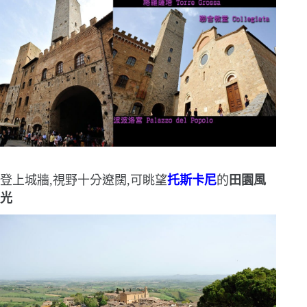
登上城牆,視野十分遼闊,可眺望
托斯卡尼
的
田園風
光