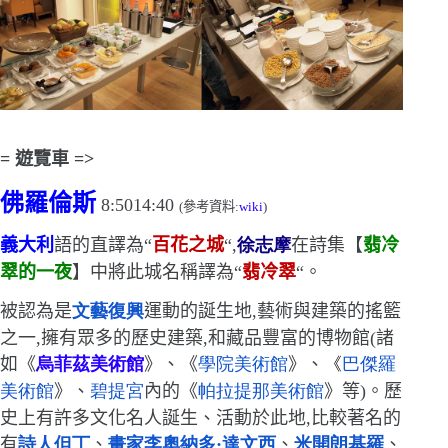
=
遊覽車
=>
佛羅倫斯
8:5014:40
(
參考
資料:
wiki
)
義大利
語的直譯為
“
百花之城
“
,
徐志摩
在詩集【
翡冷
翠的一夜
】中將此城名稱譯為
“
翡冷翠
“
。
被認為是
文藝復興
運動的誕生地,藝術與建築的搖籃
之一,擁有眾多的歷史建築,和藏品豐富的博物館(諸
如《
烏菲茲美術館
》
、《
學院美術館
》
、
《
巴傑羅
美術館
》
、
碧提宮
內的《
帕拉提那美術館
》
等)。歷
史上有許多文化名人誕生、活動於此地,比較著名的
有
詩人
但丁
、
畫家
李奧納多
·
達文西
、
米開朗基羅
、