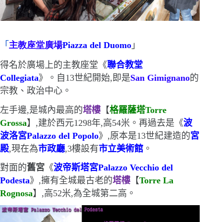
「
主教座堂廣場
Piazza del Duomo
」
得名於廣場上的主教座堂《
聯合教堂
Collegiata
》
。自
13
世紀開始,即是
San Gimignano
的
宗教、政治中心。
左手邊,是城內最高的
塔樓
【
格羅薩塔
Torre
Grossa
】,建於西元
1298
年,高
54
米。
再過去是
《
波
波洛宮
Palazzo del Popolo
》,原本是
13
世紀建造的
宮
殿
,
現在為
市政廳
,
3
樓設有
市立美術館
。
對面的
舊宮
《
波帝斯塔宮
Palazzo Vecchio del
Podesta
》,
擁有全城最古老的
塔樓
【
Torre La
Rognosa
】,高
52
米,為
全城第二高。