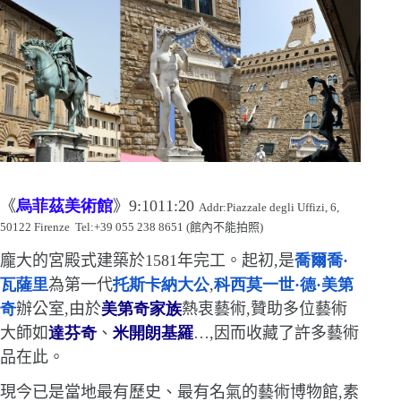
《
烏菲茲美術館
》
9:1011:20
Addr:Piazzale degli Uffizi, 6,
50122 Firenze Tel:+39 055 238 8651 (
館內不能拍照
)
龐大的宮殿式建築於
1581
年完工
。
起初,是
喬爾喬
·
瓦薩里
為
第一代
托斯卡納大公
,
科西莫一世
·
德
·
美第
奇
辦公室,由於
美第奇家族
熱衷藝術,贊助多位藝術
大師如
達芬奇
、
米開朗基羅
…
,因而收藏了許多藝術
品在此
。
現今已是當地最有歷史、最有名氣的藝術
博物館,素