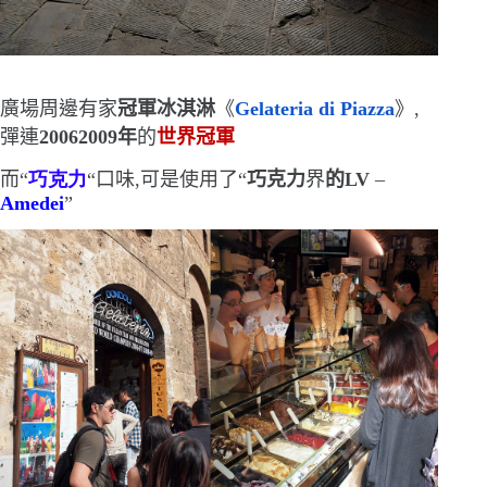
廣場周邊有家
冠軍冰淇淋
《
Gelateria di Piazza
》,
彈連
20062009
年
的
世界冠軍
而
“
巧克力
“
口味,
可是使用了
“
巧克力
界
的
LV
–
Amedei
”