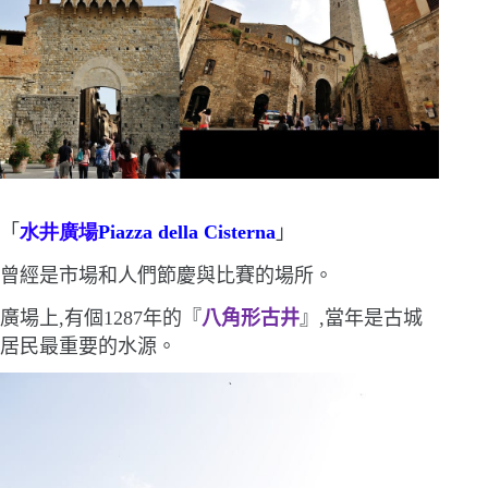
「
水井廣場
Piazza della Cisterna
」
曾經是市場和人們節慶與比賽的場所。
廣場上,有個
1287
年的『
八角形古井
』,當年是古城
居民最重要的水源。