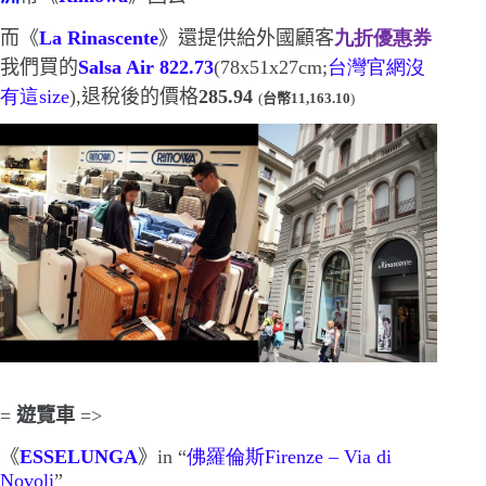
而《
La Rinascente
》還提供給外國顧客
九折優惠券
我們買的
Salsa Air
822.73
(78x51x27cm
;
台灣官網沒
有這
size
)
,退稅後的價格
285.94
(
台幣
11,163.10
)
=
遊覽車
=>
《
ESSELUNGA
》
in “
佛羅倫斯
Firenze – Via di
Novoli
”