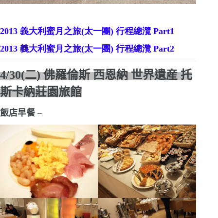
2013
義大利蜜月之旅
(
太一團
)
行程
總
灠
Part1
2013
義大利蜜月之
旅
(
太一團
)
行程總
灠
Part2
4/30(二) 佛羅倫斯 西恩納 世界遺産 托
斯卡納莊園旅館
飯店早餐
–