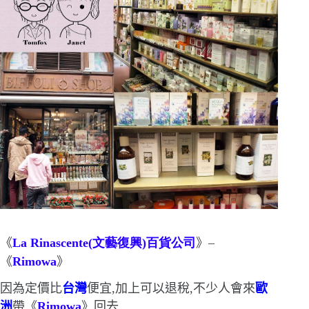
《
La Rinascente(
文藝復
興
)
百貨公司
》
–
《
Rimowa
》
因為定價比
台灣
便宜,加上可以退稅,不少人會來
歐
洲
帶《
Rimowa
》回去