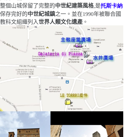
整個山城保留了完整的
中世紀建築風格
,是
托斯卡納
保存完好的
中世紀城鎮
之一。並在
1990
年被聯合國
教科文組織列入
世界人類文化遺產
。