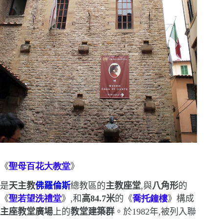
《
聖母百花大教堂
》
是
天主教
佛羅倫斯
總教區的
主教座堂
,與
八角形
的
《
聖若望洗禮堂
》,和
高
84.7
米
的
《
喬
托鐘樓
》構成
主座教堂廣場
上的
教堂建築群
。
於
1982
年,被列入聯