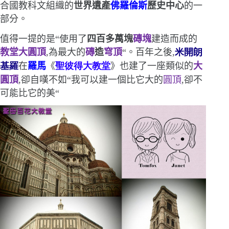
合國教科文組織的
世界遺產
佛羅倫斯
歷史中心
的一
部分
。
值得一提的是
“
使用了
四百多萬塊
磚塊
建造而成的
教堂大圓頂
,為
最大的
磚
造
穹頂
“
。
百年之後,
米開朗
基羅
在
羅馬
《
聖彼得大教堂
》也建了一座類似的
大
圓頂
,卻自嘆不如
“
我可以建一個比它大的
圓頂
,卻不
可能比它的美
“