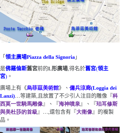
「
領主廣場
Piazza della Signoria
」
是
佛羅倫斯
舊宮
前的
L
形廣場
,得名於
舊宮
(
領主
宮
)
。
廣場上有《
烏菲茲美術館
》、
傭兵涼廊
(Loggia dei
Lanzi)
…
等建築
,
且放置了不少引人注目的雕像『
科
西莫一世騎馬雕像
』
、『
海神噴泉
』
、『
珀耳修斯
與美杜莎的首級
』
…
,還包含有『
大衛像
』
的複製
品
。