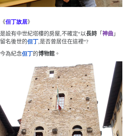
《
但丁故居
》
是設有中世紀塔樓的房屋,不確定
“
以
長詩
「
神曲
」
留名後世的
但丁
,是否曾居住在這裡
“
?
今為紀念
但丁
的
博物館
。