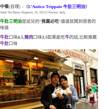
中餐
(
自理
)
–
《
L’Antico Trippaio
牛肚三明治
》
Addr:
Via Dante Alighieri, 16
, 50122 Firenze, Italy
牛肚三明治
是這兒的
“
推薦必吃
“
遠遠就聞到很香的
味道
牛肚
口味
4.5
,
豬肉
口味
3.5
如果能吃
牛
的話,比較推薦
牛肚
口味