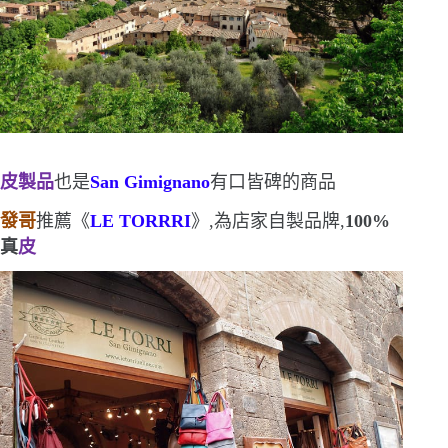
皮製品
也是
San Gimignano
有口皆碑的商品
發哥
推薦《
LE TORRRI
》,為店家自製品牌,
100%
真
皮