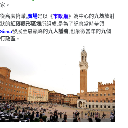
家。
從高處俯瞰,
廣場
是以《
市政廳
》為中心的
九塊
放射
狀的
紅磚扇形區塊
所組成,是為了紀念當時帶領
Siena
發展至最巔峰的
九人議會
,也象徵當年的
九個
行政區
。