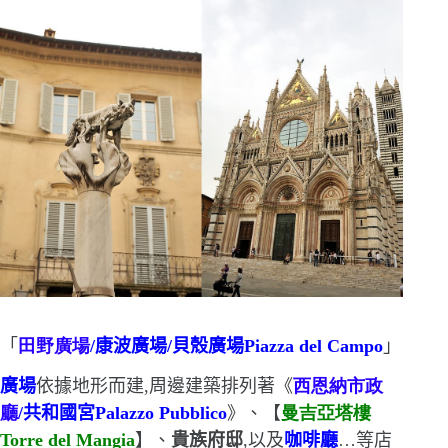
「
田野廣場
/
康波廣場
/
貝殼廣場
Piazza del Campo
」
廣場
依據地形而建,周邊建築排列著《
西恩納市政
廳
/
共和國宮
Palazzo Pubblico
》、【
曼吉亞塔樓
Torre del Mangia
】、
貴族府邸
,以及
咖啡廳
…
等店