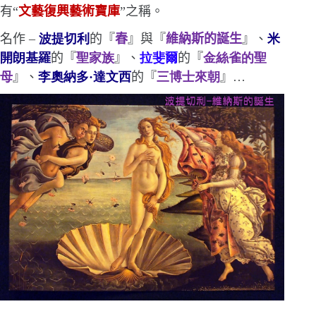
有
“
文藝復興藝術寶庫
”
之稱
。
名作
–
波提切利
的『
春
』
與『
維納斯的誕生
』
、
米
開朗基羅
的『
聖家族
』
、
拉斐爾
的『
金絲雀的聖
母
』
、
李奧納多
·
達文西
的
『
三博士來朝
』
…