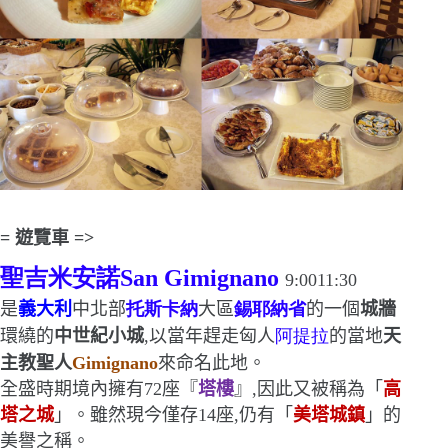
=
遊覽車
=>
聖吉米安諾
San Gimignano
9:0011:30
是
義大利
中北部
托斯卡納
大區
錫耶納省
的一個
城牆
環繞的
中世紀小城
,以當年趕走匈人
阿提拉
的當地
天
主教聖人
Gimignano
來命名此地。
全盛時期境內擁有
72
座『
塔樓
』,因此又被稱為「
高
塔之城
」。雖然現今僅存
14
座,仍有「
美塔城鎮
」的
美譽之稱。