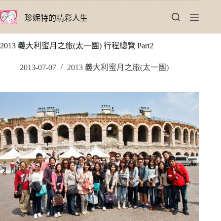
跳
珍妮特的精彩人生
至
主
要
2013 義大利蜜月之旅(太一團) 行程總覽 Part2
內
容
2013-07-07
2013 義大利蜜月之旅(太一團)