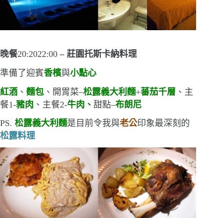
晚餐
20:2022:00
–
莊園托斯卡納料理
準備了迎賓
香檳
與
小點心
紅酒
、
麵包
、開胃菜
–
松露義大利麵
+
蕃茄千層
、主
餐
1-
豬肉
、主餐
2-
牛肉、
甜點
–
布朗尼
PS.
松露義大利麵
是目前令我與
老公
印象最深刻的
松露料理