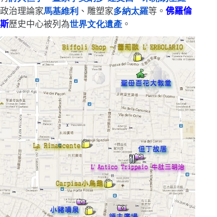
政治理論家
馬基維利
、雕塑家
多納太羅
等。
佛羅倫
斯
歷史中心被列為
世界文化遺產
。