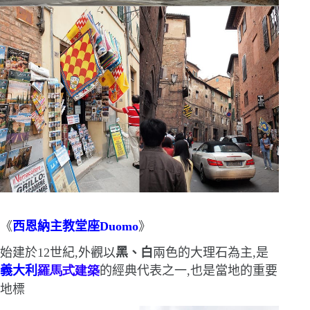
《
西恩納主教堂座
Duomo
》
始建於
12
世紀,外觀以
黑、白
兩色的大理石為主,是
義大利
羅馬式建築
的經典代表之一,也是當地的重要
地標