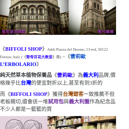
《
BIFFOLI SHOP
》
Addr:Piazza del Duomo, 13-red, 50122
–
《
蕾莉歐
Firenze, Italy (
《
聖母百花大教堂
》旁
)
L’ERBOLARIO
》
純天然草本植物保養品
《
蕾莉歐
》為
義大利
品牌,價
格幾乎比
台灣
的便宜對折以上,甚至有到
3
折的
而《
BIFFOLI SHOP
》獲得
台灣遊客
一致推薦
不但
老板親切,還會送一堆
試用包
與
義大利盤
作為紀念品
不少人都是一籃籃的買