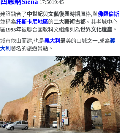
西恩納
Siena
17:5019:45
建築融合了
中世紀
與
文藝復興時期
風格,
與
佛羅倫斯
並稱為
托斯卡尼地區
的
二大藝術古都
。
其老城中心
區
1995
年
被聯合國教科文組織列為
世界文化遺產
。
城市依山而建,也是
義大利
最美的山城之一,成為
義
大利
著名的旅遊景點。