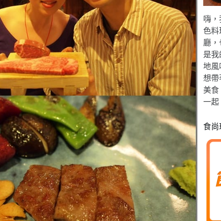
嗨，
色料
廳，
是我
地風
想帶
美食
一起
食尚