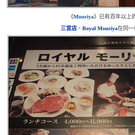
《
Mouriya
》已有百年以上
三宮店
、
Royal Mouriya
在同一