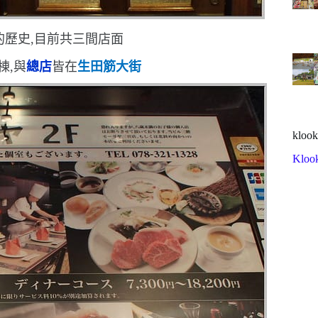
的歷史,目前共三間店面
棟,與
總店
皆在
生田筋大街
klook
Kloo