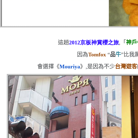
這趟
2012
京板神賞櫻之旅
,「
神戶
因為
Tomfox
“
品
牛
”
比我
會選擇《
Mouriya
》,是因為不少
台灣遊客