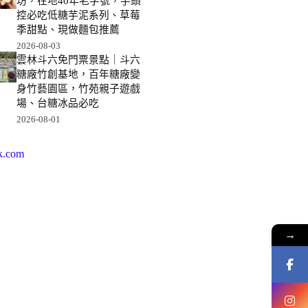
坊，在地40年老字號，芋頭
控必吃低糖芋泥系列、草莓
季甜點、現做麵包推薦
2026-08-03
雲林斗六免門票景點｜斗六
糖廠竹創基地，百年糖廠變
身竹藝園區，竹苑親子遊戲
場、台糖冰品必吃
2026-08-01
k.com
→