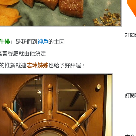
訂閱
牛排
」是我們到
神戶
的主因
厲害
餐廳就由他決定
的推薦
就連
志玲姊姊
也給予好評喔!!
訂閱