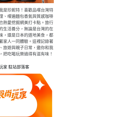
我是珍妮特！喜歡品嚐台灣特
理、嚐遍麵包香氣與質感咖啡
也熱愛挖掘網美打卡點。旅行
的生活養分，無論是台灣的在
味，還是日本的道地美食，都
著家人一同體驗。這裡記錄著
、旅遊與親子日常，邀你和我
，把吃喝玩樂過得有滋有味！
玩家 駐站部落客