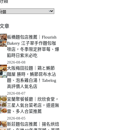
分類
文章
板橋麵包店推薦｜Flourish
Bakery 江子翠手作麵包咖
啡店，冬季限定胖草莓、爆
餡時日紫米必吃
2026-08-08
大阪梅田拉麵｜鶏と鮪節
麺屋 勝時，鮪節昆布水沾
麵、泡系雞白湯！Tabelog
高評價人氣名店
2026-08-07
宜蘭聚餐餐廳｜欣欣食堂，
三星人氣台菜老店，道道無
雷、多人合菜推薦
2026-08-05
新莊麵包店推薦｜揚名烘焙