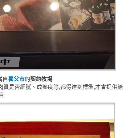
購自
養父市
的
契約牧場
質是否細膩、成熟度等,都得達到標準,才會提供給
用