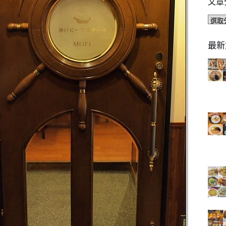
文章
文
章
分
最新
類