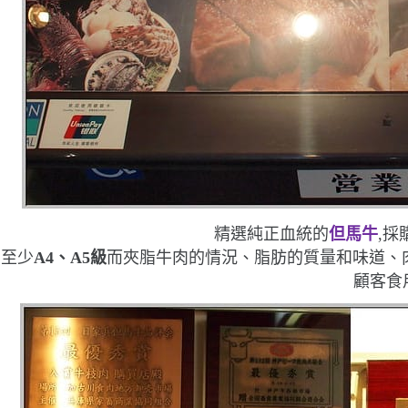
精選純正血統的
但馬牛
,採
至少
A4
、
A5
級
而夾脂牛肉的情況、脂肪的質量和味道、肉
顧客食