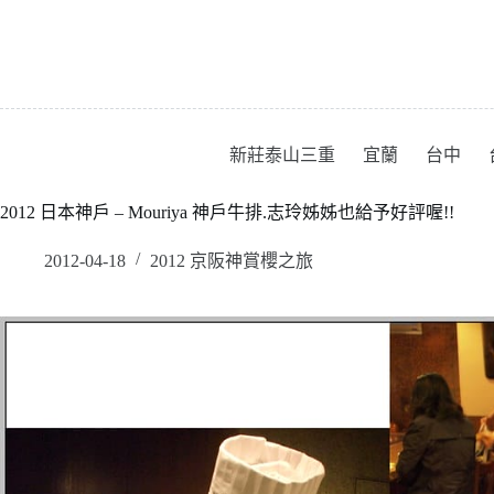
跳
至
主
要
內
容
新莊泰山三重
宜蘭
台中
2012 日本神戶 – Mouriya 神戶牛排.志玲姊姊也給予好評喔!!
2012-04-18
2012 京阪神賞櫻之旅