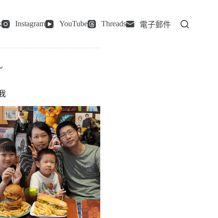
k
Instagram
YouTube
Threads
電子郵件
我