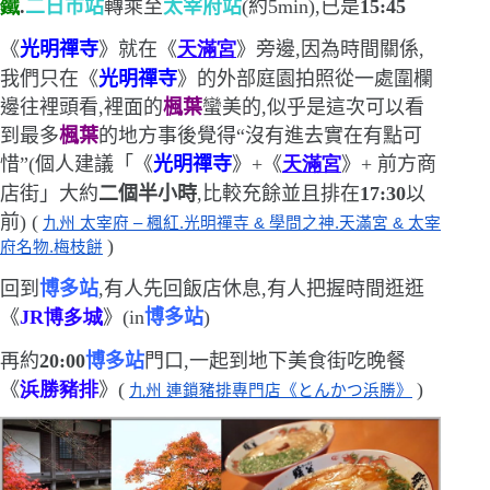
鐵
.
二日市站
轉乘至
太宰府站
(
約
5m
in)
,已是
15
:
45
《
光明禪寺
》就在《
天滿宮
》旁邊,因為時間關係,
我們只在《
光明禪寺
》的外部庭園拍照
從一處圍欄
邊往裡頭看,裡面的
楓葉
蠻美的,似乎是這次可以看
到最多
楓葉
的地方
事後覺得
“
沒有進去實在有點可
惜
”(
個人建議
「
《
光明禪寺
》
+
《
天滿宮
》
+
前方商
店街
」
大約
二個半小時
,比較充餘
並且排在
17:30
以
前
) (
九州 太宰府 – 楓紅.光明禪寺 & 學問之神.天滿宮 & 太宰
)
府名物.梅枝餅
回到
博多站
,有人先回飯店休息,有人把握時間逛逛
《
JR
博多城
》
(in
博多站
)
再約
20:00
博多站
門口,一起到地下美食街吃晚餐
《
浜勝豬排
》(
)
九州 連鎖豬排專門店《とんかつ浜勝》