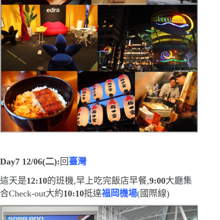
Day7 12/06(
二
)
:
回
臺灣
這天是
12:10
的班機,早上吃完飯店早餐,
9:00
大廳集
合
Check-out
大
約
10:10
抵達
福岡機場
(
國際線
)