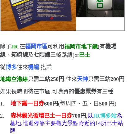
除了
JR
,在
福岡市區
可利用
福岡市地
下
鐵
(
有
機場
線
、
箱崎線
及
七隈線
三條路線
)or
巴士
從
博多
往來
機場
,搭乘
地鐵空港線
只需
二站
250
円
;往來
天神
只需
三站
200
円
如果長時間待在市區,可購買的
優惠票券
有三種
1.
地下鐵一日券
600
円
(
每周四、五、日
500
円
)
2.
森林觀光循環巴士一日券
700
円
,
以
JR
博多站
為
基地,巡迴停靠主要
觀光景點附近的
14
所巴士站
牌