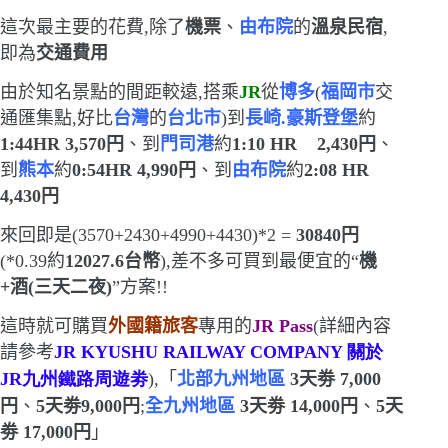
這次最主要的花費,除了
機票
、
由布院
的
溫泉民宿
,
即為
交通費用
由於
知名景點的間距較遠,搭乘
JR
從
博多
(
福岡市
交
通匯集點,好比
台灣
的
台北市
)
到
長崎.豪斯登堡
約
1:44HR 3,570
円
、到
門司港
約
1:10 HR
2,430
円
、
到
熊本
約
0:54HR 4,990
円
、到
由布院
約
2:08 HR
4,430
円
來回即是
(3570+2430+4990+4430)*2 =
30840
円
(*0.39
約
12027.6
台幣
)
,差不多可買到最便宜的
“
機
+
酒
(
三天二夜
)
”
方案!!
這時就可購買
外國籍旅客
專用的
JR Pass
(
詳細內容
請參考
JR KYUSHU RAILWAY COMPANY
關於
JR
九州鐵路周遊劵
)
,「
北部九州地區
3
天劵
7,000
円
、
5
天劵
9,000
円
;
全九州地區
3
天劵
14,000
円
、
5
天
劵
17,000
円
」