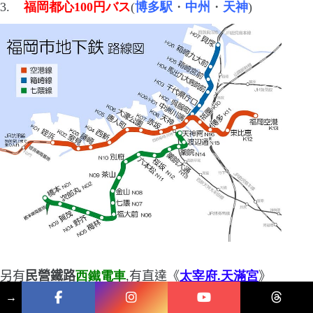
3.
福岡都心
100
円バス
(
博多駅
・
中州
・
天神
)
另有
民營鐵路
西鐵電車
,有直達《
太宰府.天滿宮
》
的車班
→