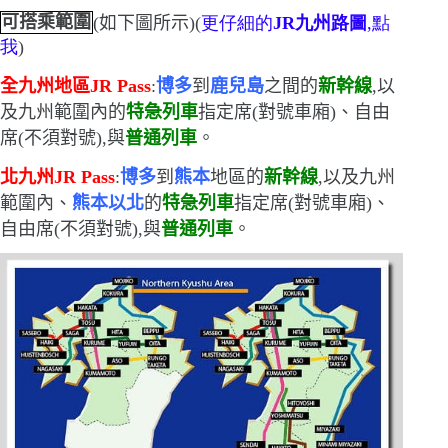
可搭乘範圍
(
如下圖所示
)(
更仔細的
JR
九州路圖
,點
我
)
全九州地區
JR Pass
:
博多
到
鹿兒島
之間的
新幹線
,以
及九州範圍內的
特急列車
指定席
(
對號車廂
)
、自由
席
(
不須對號
)
,與
普通列車
。
北九州
JR Pass
:
博多
到
熊本
地區的
新幹線
,以及九州
範圍內、
熊本以北
的
特急列車
指定席
(
對號車廂
)
、
自由席
(
不須對號
)
,與
普通列車
。