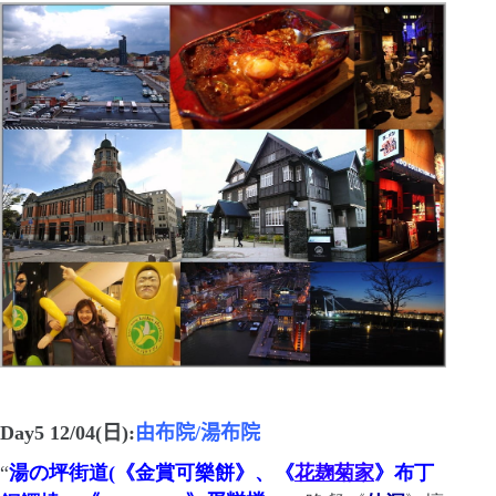
Day5 12/04(
日
)
:
由布院
/
湯布院
“
湯の坪街道
(
《金賞可樂餅》、《
花麹菊家
》布丁