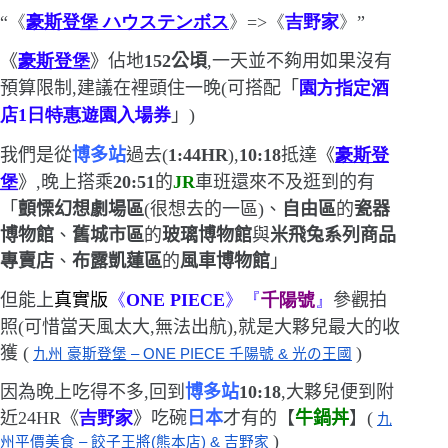
“
《
豪斯登堡 ハウステンボス
》
=>
《
吉野家
》
”
《
豪斯登堡
》佔地
152
公頃
,一天並不夠用
如果沒有
預算限制,建議在裡頭住一晚
(
可搭配「
園方指定酒
店
1
日特惠遊園入場券
」
)
我們是從
博多站
過去
(
1:44HR
)
,
10:18
抵達《
豪
斯登
堡
》,晚上搭乘
20:51
的
JR
車班
還來不及逛到的有
「
顫慄幻想劇場區
(
很想去的一區
)
、
自由區
的
瓷器
博物館
、
舊城市區
的
玻璃博物館
與
米飛兔系列商品
專賣店
、
布露凱蓮區
的
風車博物館
」
但能上
真實版
《
ONE PIECE
》『
千陽號
』
參觀拍
照
(
可惜當天風太大,無法出航
)
,就是大夥兒最大的收
獲
(
)
九州 豪斯登堡 – ONE PIECE 千陽號 & 光の王國
因為晚上吃得不多,
回到
博多站
10:18
,大夥兒便到附
近
24HR
《
吉野家
》吃碗
日本
才有的【
牛鍋丼
】(
九
)
州平價美食 – 餃子王將(熊本店) & 吉野家