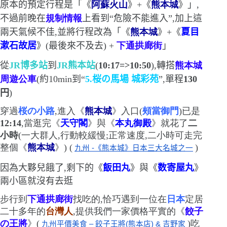
原本的預定行程是「
《
阿蘇火山
》
+
《
熊本城
》」
,
不過前晚在
規制情報
上看到
“
危險不能進入
”
,加上這
兩天氣候不佳,並將行程改為「
《
熊本城
》
+
《
夏目
漱石故居
》
(
最後來不及去
) +
下通拱廊街
」
從
JR
博多站
到
JR
熊本站
(
10:17=>10:50
)
,轉搭
熊本城
周遊公車
(
約
10m
in
到
“
5.
桜の馬場
城彩苑
”
,單程
130
円
)
穿過
桜の小路
,進入《
熊本城
》入口
(
頰當御門
)
已是
12
:
14
,當逛完《
天守閣
》與《
本丸御殿
》就花了
二
小時
(
一大群人,行動較緩慢;正常速度,二小時可走完
整個《
熊本城
》
) (
)
九州 -《熊本城》日本三大名城之一
因為大夥兒餓了,剩下的《
飯田丸
》與《
数寄屋丸
》
兩小區就沒有去逛
步行到
下通拱廊街
找吃的,恰巧遇到一位在
日本
定居
二十多年的
台灣人
,提供我們一家價格平實的《
餃子
の王將
》(
)
吃
九州平價美食 – 餃子王將(熊本店) & 吉野家