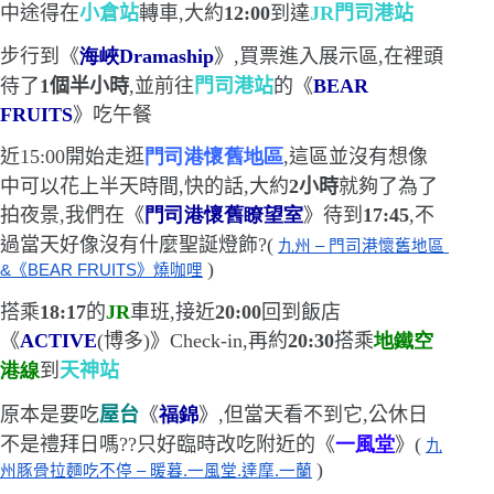
中途得在
小倉站
轉車,大約
12:00
到達
JR
門司港站
步行到《
海峽
Dramaship
》,買票進入展示區,在裡頭
待了
1
個半小時
,並前往
門司港站
的《
BEAR
FRUITS
》吃午餐
近
15:00
開始走逛
門司港懷舊地區
,這區並沒有想像
中可以花上半天時間,快的話,大約
2
小時
就夠了
為了
拍夜景,我們在《
門司港懷舊瞭望室
》待到
17:45
,不
過當天好像沒有什麼聖誕燈飾?(
九州 – 門司港懷舊地區 
)
&《BEAR FRUITS》燒咖哩
搭乘
18:17
的
JR
車班,接近
20:00
回到飯店
《
ACTIVE
(
博多
)
》
Check-in
,再約
20:30
搭乘
地鐵空
港線
到
天神站
原本是要吃
屋台
《
福錦
》,但當天看不到它,公休日
不是禮拜日嗎??只好臨時改吃附近的《
一風堂
》(
九
)
州豚骨拉麵吃不停 – 暖暮.一風堂.達摩.一蘭