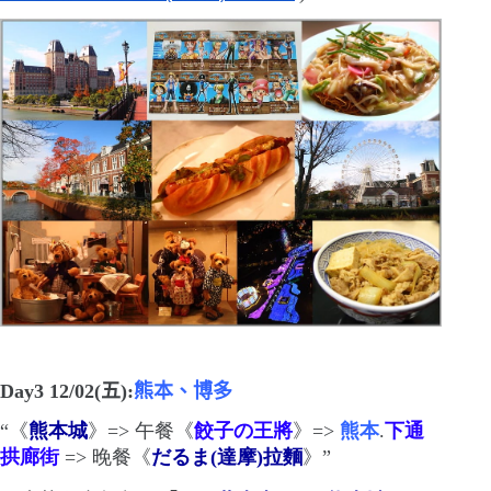
Day3 12/02(
五
)
:
熊本、博多
“
《
熊本城
》
=>
午餐《
餃子の王將
》
=>
熊本
.
下通
拱廊街
=>
晚餐《
だるま
(
達摩
)
拉麵
》
”