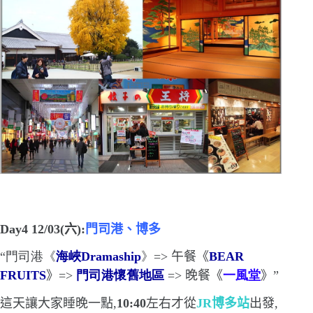
Day4 12/03(
六
)
:
門司港、博多
“
門司港《
海峽
Dramaship
》
=>
午餐《
BEAR
FRUITS
》
=>
門司港懷舊地區
=>
晚餐《
一風堂
》
”
這天讓大家睡晚一點,
10:40
左右才從
JR
博多站
出發,