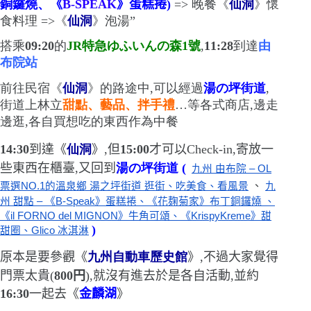
銅鑼燒、
《
B-SPEAK
》蛋糕捲
)
=>
晚餐《
仙洞
》懷
食料理
=>
《
仙洞
》泡湯
”
搭乘
09:20
的
JR
特急ゆふいんの森
1
號
,
11:28
到達
由
布院站
前往民宿《
仙洞
》的路途中,可以經過
湯の坪街道
,
街道上林立
甜點、藝品、拌手禮
…
等各式商店,邊走
邊逛,各自買想吃的東西作為中餐
14
:
30
到達《
仙洞
》,但
15:00
才可以
Check-in
,寄放一
些東西在櫃臺,又回到
湯の坪街道 (
九州 由布院 – OL
、
票選NO.1的溫泉鄉 湯之坪街道 逛街、吃美食、看風景
九
州 甜點 – 《B-Speak》蛋糕捲、《花麹菊家》布丁銅鑼燒 、
《il FORNO del MIGNON》牛角可頌、《KrispyKreme》甜
)
甜圈、Glico 冰淇淋
原本是要參觀《
九州自動車歷史館
》,不過大家覺得
門票太貴
(
800
円
)
,就沒有進去
於是各自活動,並約
16:30
一起去《
金麟湖
》