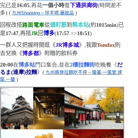
完已是
16
:
05
,再花
一個小時
逛
下通拱廊街
(
時間差不
多
)
(
)
九州Shopping – 拌手禮.藥妝品
回程改搭
路面電車
從
通町筋
到
熊本站
(
約
1015min
)
已
是
17
:
47
,再搭
JR
回
博多
(
17:57
=>
18:51
)
一群人又把握時間逛《
JR
博多城
》,我跟
Tomfox
則
去兌換《
博多都
》附贈的飲料券
20:00
在
博多站
門口集合,並在
2
樓拉麵街
吃晚餐《
だ
るま
(
達摩
)
拉麵
》(
九州豚骨拉麵吃不停 – 暖暮.一風堂.達
)
摩.一蘭