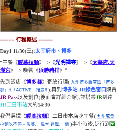
=====
行程概述
=====
Day1 11/30(
三
)
:
太宰府市、博多
“
午餐《
暖暮拉麵
》
=>
《
光明禪寺
》
=>
《
太宰府.天
滿宮
》
=>
晚餐《
浜勝豬排
》
”
先到飯店《
博多都
》寄放行理(
九州博多飯店篇「博多
),再到
博多站
.
JR
綠色窗口
購買
都」&「ACTIVE」推薦!!
JR Pass
以及劃位
(
後面會詳細介紹
)
,並搭乘
JR
到達
JR
二日市站
大約
14:30
我們選擇《
暖暮拉麵
》
二日市本店
吃午餐(
九州豚骨
)
半小時後,步行到
西
拉麵吃不停 – 暖暮.一風堂.達摩.一蘭