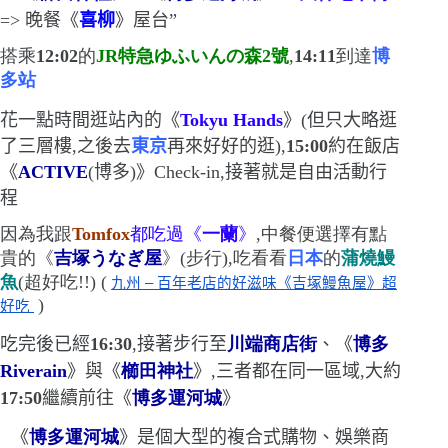
=>
晚餐《
喜柳
》屋台
”
搭乘
12:02
的
JR
特急ゆふいんの森
2
號
,
14:11
到達
博
多站
花一點時間逛站內的《
Tokyu Hands
》
(
但只大略逛
了三層樓,之後去
東京
再來好好的逛
)
,
15
:
00
約在飯店
《
ACTIVE
(
博多
)
》
Check-in
,接著就是自由活動行
程
因為我跟
Tomfox
都吃過《
一蘭
》
,中餐便選擇有點
貴的《
吉塚うなぎ屋
》
(
步行
)
,吃看看
日本
的
蒲燒鰻
魚
(
超好吃!!
) (
九州 – 百年老店的好滋味《吉塚鰻魚屋》超
)
好吃 
吃完後已經
16:30
,接著步行至
川端商店街
、《
博多
Riverain
》與《
櫛田神社
》,三者都在同一區域,大約
17:50
繼續前往《
博多運河城
》
《
博多運河城
》是個大型的複合式購物、娛樂商