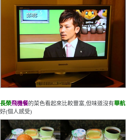
長榮
飛機餐
的菜色看起來比較豐富,但味道沒有
華航
好
(
個人感受
)