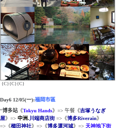
{C}
{C}
{C}
Day6 12/05(
一
)
:
福岡市區
“
博多站
《
Tokyu Hands
》
=>
午餐《
吉塚うなぎ
屋
》
=>
中洲.
川端商店街
=>
《
博多Riverain
》
=>
《
櫛田神社
》
=>
《
博多運河城
》
=>
天神地下街