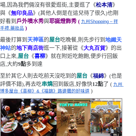
場,因為我們倆沒有很愛逛街,主要逛了《
松本清
》
與《
無印良品
》
(
其他人倒是在這兒待了很久
)
也剛
好看到
戶外噴水秀
與
耶誕燈飾秀 (
九州Shopping – 拌
)
手禮.藥妝品
最後打算到
天神區
的
屋台
吃晚餐,則先步行到
地鐵天
神
站
的
地下商店街
逛一下,接著從《
大丸百貨
》的出
口上來,
屋台
《
喜柳
》就在附近
吃飽飽,便步行回飯
店,大約
9
點
多到達
至於其它人則去吃前天沒吃到的
屋台
《
福錦
》
(
也是
評價不錯
)
,再去吃
串燒
回到飯店,好像快
12
點
了
(
九州 
)
博多屋台《喜柳》&《福錦》路邊攤的好味道