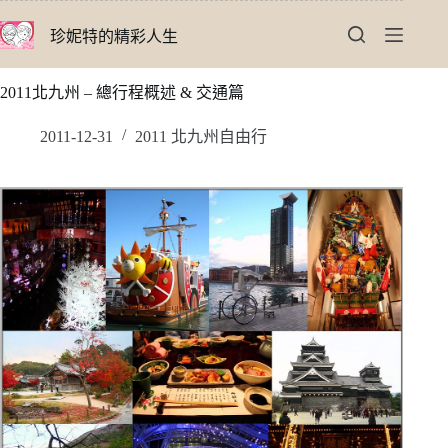
跳
珍妮特的精彩人生
至
主
要
2011北九州 – 總行程概述 & 交通篇
內
容
2011-12-31
2011 北九州自由行