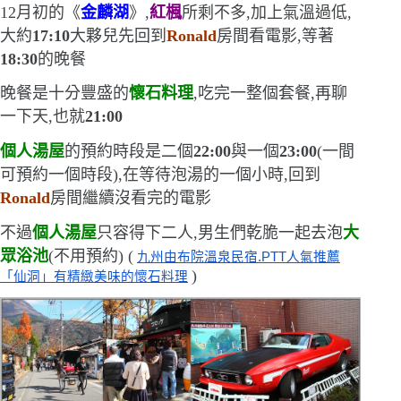
12
月初的《
金麟湖
》,
紅楓
所剩不多,加上氣溫過低,
大約
17:10
大夥兒先回到
Ronald
房間看電影,等著
18
:
30
的晚餐
晚餐是十分豐盛的
懷石料理
,吃完一整個套餐,再聊
一下天,也就
21
:
00
個人湯屋
的預約時段是二個
22:00
與一個
23
:
00
(
一間
可預約一個時段
)
,在等待泡湯的一個小時,回到
Ronald
房間繼續沒看完的電影
不過
個人湯屋
只容得下二人,男生們乾脆一起去泡
大
眾浴池
(
不用預約
) (
九州由布院溫泉民宿.PTT人氣推薦
)
「仙洞」有精緻美味的懷石料理