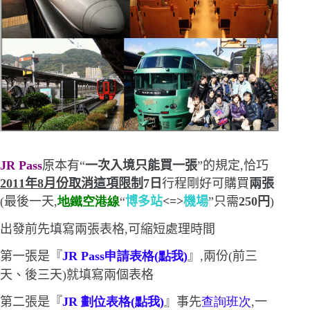
JR Pass
原本有
“
一次入境只能買一張
”
的規定,恰巧
2011
年
8
月份
取消這項限制
7
日
行程剛好可購買
兩張
(
最後一天,
地鐵空港線
“
博多站
<=>
機場
”
只需
250
円
)
出發前先填寫兩張表格,可縮短處理時間
第一張是『
JR Pass
申請表格
(
點我
)
』,兩份
(
前三
天、後三天
)
就填寫兩個表格
第二張是『
JR
劃位表格
(
點我
)
』
事
先
查
詢
班次
,一