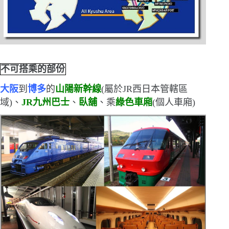
不可搭乘的部份
大阪
到
博多
的
山陽新幹線
(
屬於
JR
西日本管轄區
域
)
、
JR
九州巴士
、
臥舖
、乘
綠色車廂
(
個人車廂
)