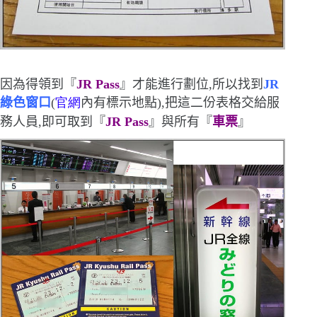
因為得領到『
JR Pass
』才能進行劃位,所以找到
JR
綠色窗口
(
官網
內有標示地點
)
,把這二份表格交給服
務人員,即可取到『
JR Pass
』與所有『
車票
』