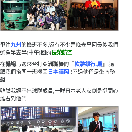
飛往
九州
的機班不多,還有不少是晚去早回
最後我們
選擇
早去早
(
中午
)
回
的
長榮航空
在
機場
巧遇來台打
亞洲職棒
的『
軟體銀行.鷹
』,還
跟我們搭同一班機回
日本福岡
!!不過他們是坐商務
艙
雖然我認不出球隊成員,一群日本老人家倒是挺開心
能看到他們