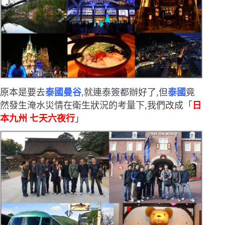
原本是要去
泰國曼谷
,就連泰簽都辦好了,但
泰國
竟
然發生淹水災情
在衛生狀況的考量下,我們改成「
日
本九州
七天六夜行
」