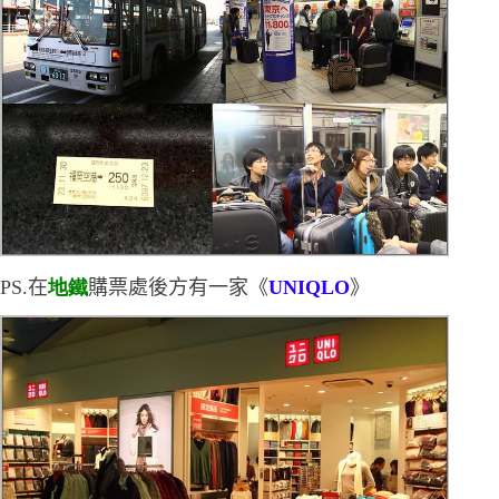
PS.
在
地鐵
購票處後方有一家《
UNIQLO
》