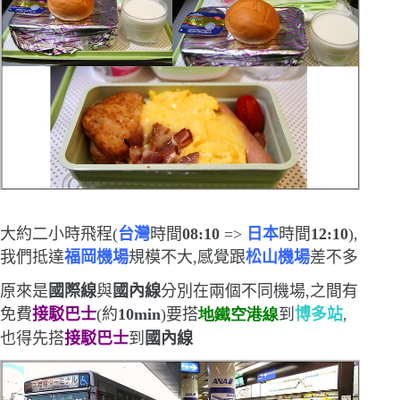
大約二小時飛程
(
台灣
時間
08:10
=>
日本
時間
12:10
)
,
我們抵達
福岡機場
規模不大,感覺跟
松山機場
差不多
原來是
國際線
與
國內線
分別在兩個不同機場,之間有
免費
接駁巴士
(
約
10m
in
)
要搭
地鐵空港線
到
博多站
,
也得先搭
接駁巴士
到
國內線