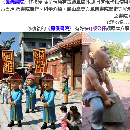
《
鳳儀書院
》修復後,除呈現
原有古蹟風貌
外,還具有
現代化使用
策畫,包括
書院運作、科舉介紹、鳳山歷史
與
鳳儀書院歷史
等展
之書院
(
資料介紹
fro
修復後的
《
鳳儀書院
》,
有好多
Q
版公仔
讓原本八股