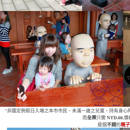
“
非國定例假日入場之本市市民、未滿一歲之兒童、持有身心
而
全票
只需
NTD.66
,
是個
不錯
的
親