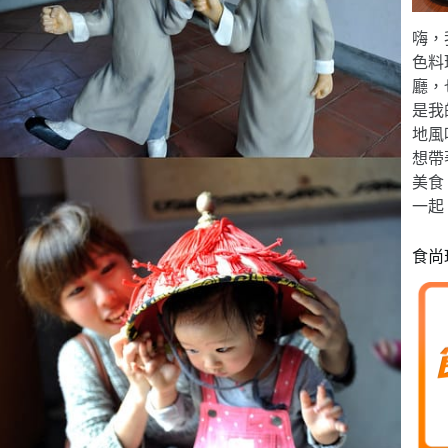
嗨，
色料
廳，
是我
地風
想帶
美食
一起
食尚