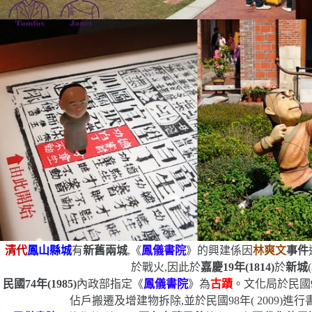
清代
鳳山縣城
有
新舊兩城
,《
鳳儀書院
》的興建係因
林爽文
事件
於戰火,因此於
嘉慶19年(1814)
於
新城
民國74年(1985)
內政部指定《
鳳儀書院
》為
古蹟
。文化局於民國9
佔戶搬遷及增建物拆除,並於民國98年( 2009)進