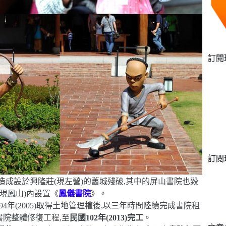
訂閱
訂閱
造成設於興隆莊(現左營)的舊城殘破,其中的屏山書院也毀
(現鳳山)內設置《
鳳儀書院
》。
4年(2005)取得土地管理權後,以三年時間陸續完成書院租
行書院整體修復工程,至
民國102年(2013)完工
。