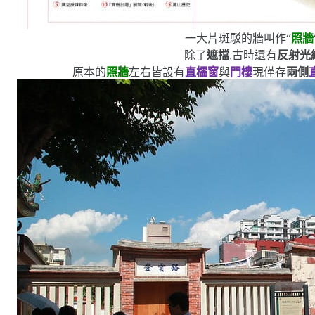
一大片斑駁的牆叫作
“
照牆
除了
遮擋
,古時還有
反射光
原本的
照牆
左右皆設有
直櫺窗
與
門樓
現僅存
兩側