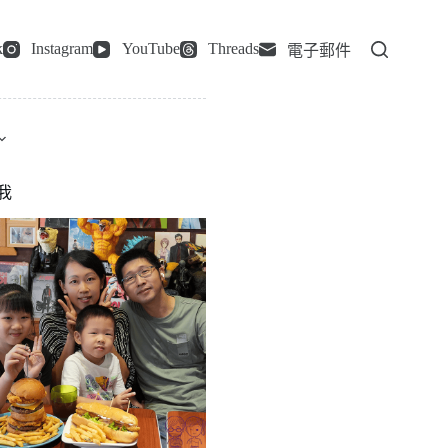
k
Instagram
YouTube
Threads
電子郵件
我