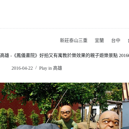
跳
至
主
要
內
容
新莊泰山三重
宜蘭
台中
高雄 -《鳳儀書院》好拍又有寓教於樂效果的親子遊樂景點 20160
2016-04-22
Play in 高雄