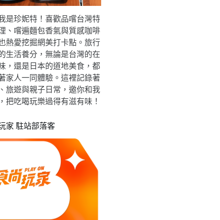
我是珍妮特！喜歡品嚐台灣特
理、嚐遍麵包香氣與質感咖啡
也熱愛挖掘網美打卡點。旅行
的生活養分，無論是台灣的在
味，還是日本的道地美食，都
著家人一同體驗。這裡記錄著
、旅遊與親子日常，邀你和我
，把吃喝玩樂過得有滋有味！
玩家 駐站部落客