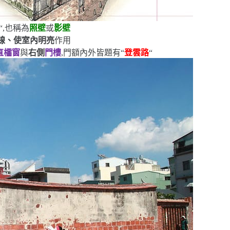
“
,也稱為
照壁
或
影壁
線、使室內明亮
作用
直櫺窗
與
右側
門樓
,門額內外皆題有
“
登雲路
“