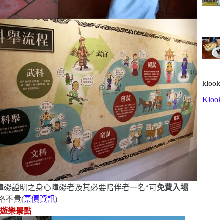
klook
Kloo
障礙證明之身心障礙者及其必要陪伴者一名
“
可
免費入場
價格不貴
(
票價資訊
)
子遊樂景點