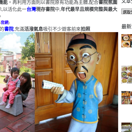
文章
機能
。再利用方面則以書院原有功能為主體,配合
書院氛圍
示,以活化此一
台灣
現存書院
中,
年代最早且規模完整與最大
文
。
章
m
官網
)
分
最新
的
書院
,充滿
活潑氣息
吸引不少遊客前來
拍照
類