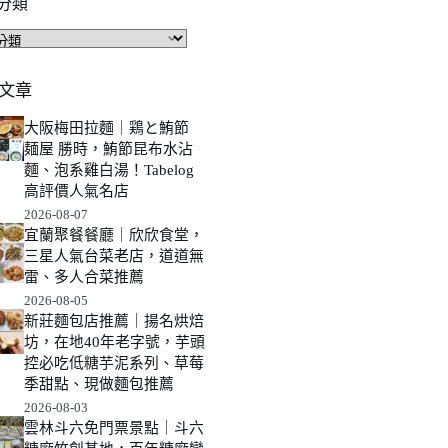
分類
文章
大阪梅田拉麵｜鶏と鮪節
麺屋 勝時，鮪節昆布水沾
麵、泡系雞白湯！Tabelog
高評價人氣名店
2026-08-07
宜蘭聚餐餐廳｜欣欣食堂，
三星人氣台菜老店，道道無
雷、多人合菜推薦
2026-08-05
新莊麵包店推薦｜揚名烘焙
坊，在地40年老字號，芋頭
控必吃低糖芋泥系列、草莓
季甜點、現做麵包推薦
2026-08-03
雲林斗六免門票景點｜斗六