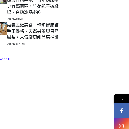
糖廠竹創基地，百年糖廠變
身竹藝園區，竹苑親子遊戲
場、台糖冰品必吃
2026-08-01
嘉義民雄美食｜琪琪健康舖
手工優格、天然果醬與自產
鳳梨，人氣健康甜品店推薦
2026-07-30
k.com
→