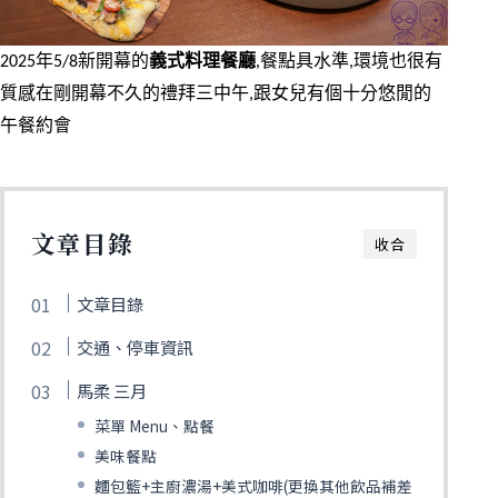
2025年5/8新開幕的
義式料理餐廳
,餐點具水準,環境也很有
質感在剛開幕不久的禮拜三中午,跟女兒有個十分悠閒的
午餐約會
文章目錄
收合
文章目錄
交通、停車資訊
馬柔 三月
菜單 Menu、點餐
美味餐點
麵包籃+主廚濃湯+美式咖啡(更換其他飲品補差