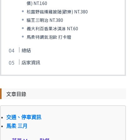
價) NT.160
松露野菇燻雞披薩(歡樂) NT.380
貓王三明治 NT.380
義大利百香果冰淇淋 NT.60
馬柔特調氣泡飲 打卡贈
總結
店家資訊
文章目錄
交通、停車資訊
馬柔 三月