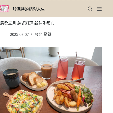
跳
珍妮特的精彩人生
至
主
要
馬柔三月 義式料理 新莊副都心
內
容
2025-07-07
台北 聚餐