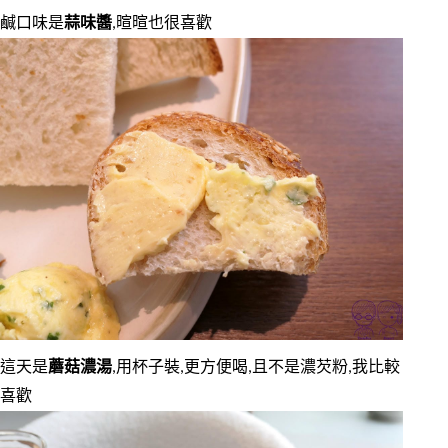
鹹口味是
蒜味醬
,暄暄也很喜歡
這天是
蘑菇濃湯
,用杯子裝,更方便喝,且不是濃芡粉,我比較
喜歡