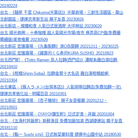
20240224
台北 -《麺屋 千雲 Chikumo(光華店)》光華商場、三創生活園區、華山
文創園區、捷運忠孝新生站 親子友善 20230826
台北新店 – 燦爛和食 人氣日式居酒屋 大坪林站 20230629
台北 晴光商圈 – 十巷咖哩 超人氣晴光市場/夜市 巷弄高CP值(免費續
醬續飯)美食推薦 20230509
台北新莊 宏匯廣場 -《丸龜製麵》滑Q烏龍麵 20221211、20230225
台北新莊 宏匯廣場 -《藏壽司くら寿司KURA SUSHI》20210823
台北西門町 -《Totto Ramen 鳥人拉麵(西門店)》濃郁系雞白湯拉麵 
20210410
台北 -《柑橘Shinn-Soba》拉麵金賞十大名店 雞白湯柑橘蛤蜊 
20210304
台北東區 -《豚人ラ-メン(台灣本店)》人氣排隊拉麵店(免費加麵一次) 
捷運忠孝敦化站、明曜百貨 20210301
台北新莊 宏匯廣場 -《杏子豬排》 親子友善餐廳 20201212、
20210501
台北新莊 宏匯廣場 -《YAYOI彌生軒》日式定食、丼飯 20201004
台北 -《五漁村丼飯屋》新鮮漁貨 免費加飯加湯 西湖捷運站 親子友善 
20181110
台北 -《鮨一 Sushi ichi》日式無菜單料理 捷運中山國中站 20180530