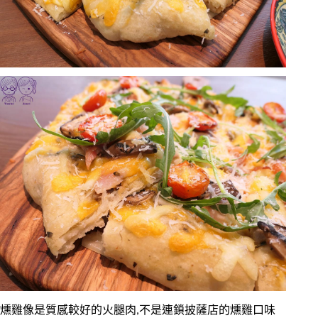
燻雞像是質感較好的火腿肉,不是連鎖披薩店的燻雞口味