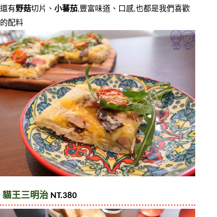
還有
野菇
切片、
小蕃茄
,豐富味道、口感,也都是我們喜歡
的配料
貓王三明治
 NT.380