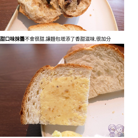
甜口味抹醬
不會很甜,讓麵包增添了香甜滋味,很加分