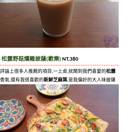
松露野菇燻雞披薩(歡樂)
 NT.380
評論上很多人推薦的項目,一上桌,就聞到我們喜愛的
松露
香氣,還有我很喜歡的
新鮮芝麻葉
,是我偏好的大人味披薩