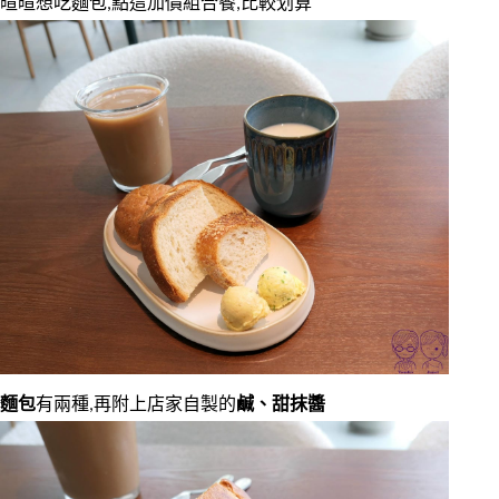
暄暄想吃麵包,點這加價組合餐,比較划算
麵包
有兩種,再附上店家自製的
鹹、甜抹醬