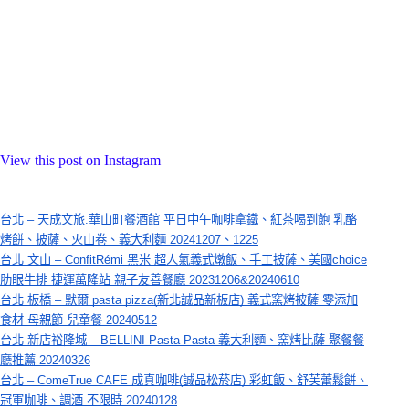
View this post on Instagram
台北 – 天成文旅.華山町餐酒館 平日中午咖啡拿鐵、紅茶喝到飽 乳酪
烤餅、披薩、火山卷、義大利麵 20241207、1225
台北 文山 – ConfitRémi 黑米 超人氣義式燉飯、手工披薩、美國choice
肋眼牛排 捷運萬隆站 親子友善餐廳 20231206&20240610
台北 板橋 – 默爾 pasta pizza(新北誠品新板店) 義式窯烤披薩 零添加
食材 母親節 兒童餐 20240512
台北 新店裕隆城 – BELLINI Pasta Pasta 義大利麵、窯烤比薩 聚餐餐
廳推薦 20240326
台北 – ComeTrue CAFE 成真咖啡(誠品松菸店) 彩虹飯、舒芙蕾鬆餅、
冠軍咖啡、調酒 不限時 20240128