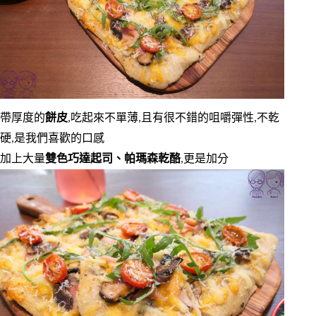
帶厚度的
餅皮
,吃起來不單薄,且有很不錯的咀嚼彈性,不乾
硬,是我們喜歡的口感
加上大量
雙色巧達起司、帕瑪森乾酪
,更是加分