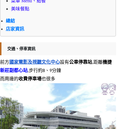
菜單 Menu、點餐
美味餐點
總結
店家資訊
交通、停車資訊
前方
國家電影及視聽文化中心
設有
公車停靠站
,距離
機捷
新莊副都心站
,步行約8、9分鐘
而周邊的
收費停車場
也很多