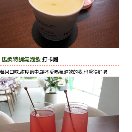
馬柔特調氣泡飲 
打卡贈
莓果口味,甜度適中,讓不愛喝氣泡飲的我,也覺得好喝