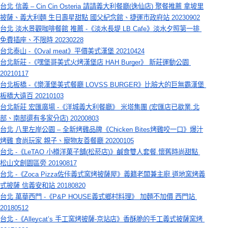
台北 信義 – Cin Cin Osteria 請請義大利餐廳(逸仙店) 聚餐推薦 拿坡里
披薩、義大利麵 生日壽星甜點 國父紀念館、捷運市政府站 20230902
台北 淡水景觀咖啡餐館 推薦 -《淡水長堤 LB Cafe》淡水夕照第一排 
免費插座、不限時 20230228
台北泰山 -《Oval meat》平價美式漢堡 20210424
台北新莊 -《嘿堡哥美式火烤漢堡店 HAH Burger》 新莊運動公園 
20210117
台北板橋 -《樂漢堡美式餐廳 LOVSS BURGER》比臉大的巨無霸漢堡 
板橋大遠百 20210103
台北新莊 宏匯廣場 -《洋城義大利餐廳》 米塔集團 (宏匯店已歇業,北
部、南部還有多家分店) 20200803
台北 八里左岸公園 – 全新烤雞品牌《Chicken Bites烤雞咬一口》爆汁
烤雞 食尚玩家 親子、寵物友善餐廳 20200105
台北 -《LeTAO 小樽洋菓子舖(松菸店)》鹹食雙人套餐.懷舊時尚甜點 
松山文創園區旁 20190817
台北 -《Zoca Pizza佐佧義式窯烤披薩屋》義籍老闆兼主廚.道地窯烤義
式披薩 信義安和站 20180820
台北 萬華西門 -《P&P HOUSE義式鄉村料理》 加麵不加價 西門站 
20180512
台北 -《Alleycat’s 手工窯烤披薩-京站店》香酥脆的手工義式披薩窯烤 