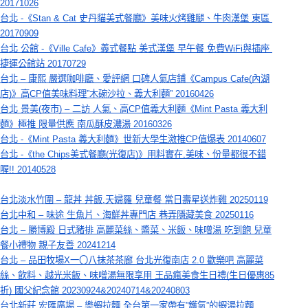
20171026
台北 -《Stan & Cat 史丹貓美式餐廳》美味火烤雞腿、牛肉漢堡 東區 
20170909
台北 公館 -《Ville Cafe》義式餐點 美式漢堡 早午餐 免費WiFi與插座 
捷運公館站 20170729
台北 – 康熙 嚴選咖啡廳、愛評網 口碑人氣店鋪《Campus Cafe(內湖
店)》高CP值美味料理”木碗沙拉、義大利麵” 20160426
台北 景美(夜市) – 二訪 人氣、高CP值義大利麵《Mint Pasta 義大利
麵》極推 限量供應 南瓜酥皮濃湯 20160326
台北 -《Mint Pasta 義大利麵》世新大學生激推CP值爆表 20140607
台北 -《the Chips美式餐廳(光復店)》用料實在,美味、份量都很不錯
喔!! 20140528
台北淡水竹圍 – 龍丼 丼飯.天婦羅 兒童餐 當日壽星送炸雞 20250119
台北中和 – 味途 生魚片、海鮮丼專門店 巷弄隱藏美食 20250116
台北 – 勝博殿 日式豬排 高麗菜絲、醬菜、米飯、味噌湯 吃到飽 兒童
餐小禮物 親子友善 20241214
台北 – 品田牧場X一〇八抹茶茶廊 台北光復南店 2.0 歡樂吧 高麗菜
絲、飲料、越光米飯、味噌湯無限享用 王品瘋美食生日禮(生日優惠85
折) 國父紀念館 20230924&20240714&20240803
台北新莊 宏匯廣場 – 樂蝦拉麵 全台第一家帶有”鑊氣”的蝦湯拉麵 