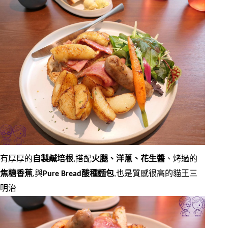
有厚厚的
自製鹹培根
,搭配
火腿、洋蔥、花生醬
、烤過的
焦糖香蕉
,與
Pure Bread酸種麵包
,也是質感很高的貓王三
明治