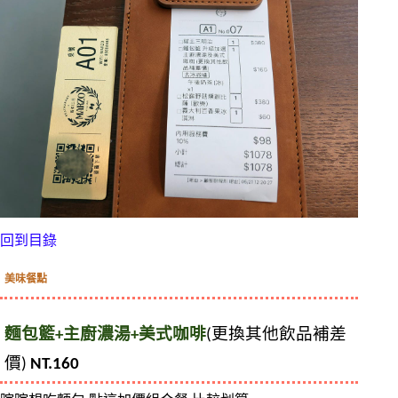
回到目錄
美味餐點
麵包籃+主廚濃湯+美式咖啡
(更換其他飲品補差
價) 
NT.160