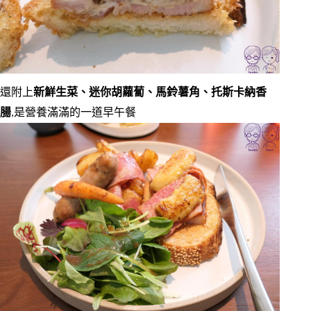
還附上
新鮮生菜、迷你胡蘿蔔、馬鈴薯角、托斯卡納香
腸
,是營養滿滿的一道早午餐