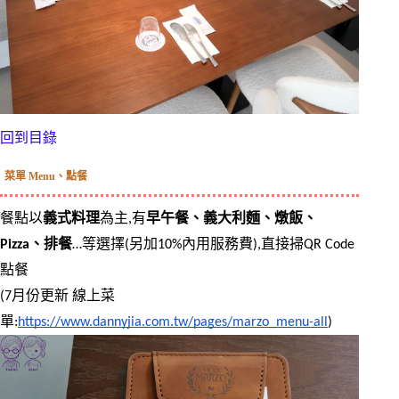
回到目錄
菜單 Menu、點餐
餐點以
義式料理
為主,有
早午餐、義大利麵、燉飯、
Pizza、排餐
…等選擇(另加10%內用服務費),直接掃QR Code
點餐
(7月份更新 線上菜
單:
https://www.dannyjia.com.tw/pages/marzo_menu-all
)