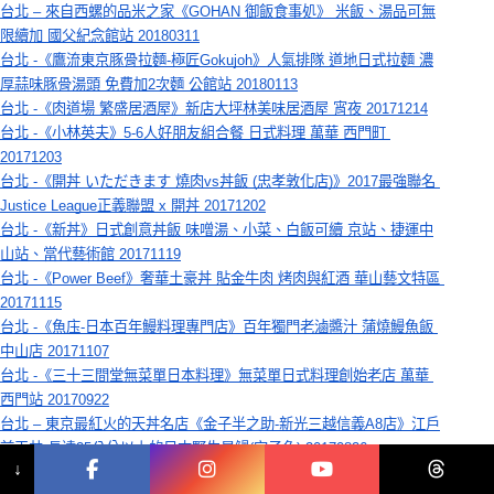
台北 – 來自西螺的品米之家《GOHAN 御飯食事処》 米飯、湯品可無
限續加 國父紀念館站 20180311
台北 -《鷹流東京豚骨拉麵-極匠Gokujoh》人氣排隊 道地日式拉麵 濃
厚蒜味豚骨湯頭 免費加2次麵 公館站 20180113
台北 -《肉道場 繁盛居酒屋》新店大坪林美味居酒屋 宵夜 20171214
台北 -《小林英夫》5-6人好朋友組合餐 日式料理 萬華 西門町 
20171203
台北 -《開丼 いただきます 燒肉vs丼飯 (忠孝敦化店)》2017最強聯名 
Justice League正義聯盟 x 開丼 20171202
台北 -《新丼》日式創意丼飯 味噌湯、小菜、白飯可續 京站、捷運中
山站、當代藝術館 20171119
台北 -《Power Beef》奢華土豪丼 貼金牛肉 烤肉與紅酒 華山藝文特區 
20171115
台北 -《魚庒-日本百年鰻料理專門店》百年獨門老滷醬汁 蒲燒鰻魚飯 
中山店 20171107
台北 -《三十三間堂無菜單日本料理》無菜單日式料理創始老店 萬華 
西門站 20170922
台北 – 東京最紅火的天丼名店《金子半之助-新光三越信義A8店》江戶
前天丼.長達25公分以上的日本野生星鰻(穴子魚) 20170826
↓
台北 – 東京拉麵《豚骨一燈》 麵屋一燈姊妹品牌 統一時代百貨 