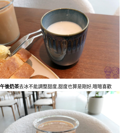
午後奶茶
去冰不能調整甜度,甜度也算是剛好,暄暄喜歡