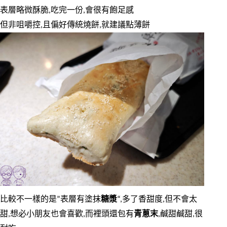
表層略微酥脆,吃完一份,會很有飽足感
但非咀嚼控,且偏好傳統燒餅,就建議點薄餅
比較不一樣的是”表層有塗抹
糖漿
“,多了香甜度,但不會太
甜,想必小朋友也會喜歡,而裡頭還包有
青蔥末
,鹹甜鹹甜,很