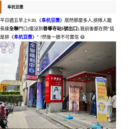
阜杭豆漿
平日週五早上9:30,《
阜杭豆漿
》居然那麼多人,排隊人龍
長達
全聯
門口(還沒到
善導寺站5號出口
),我前後都在問”這
是排《
阜杭豆漿
》” ?然後一臉不可置信 😆