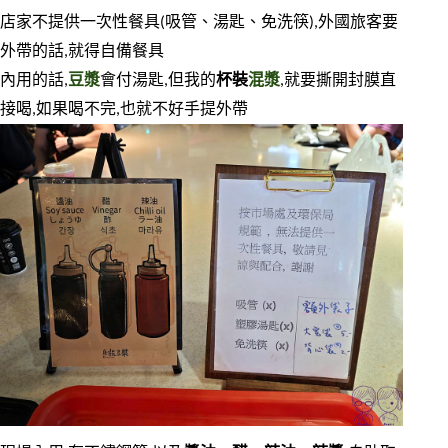
店家不提供一次性餐具(吸管、湯匙、免洗筷),外國旅客要
外帶的話,就得自備餐具
內用的話,
豆漿
會付湯匙,但我的
杯裝
混漿
,就要撕開封膜直
接喝,如果喝不完,也就不好手提外帶