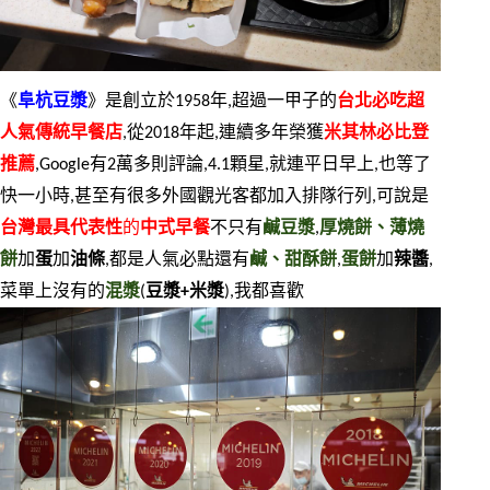
《
阜杭豆漿
》是創立於1958年,超過一甲子的
台北必吃超
人氣傳統早餐店
,從2018年起,連續多年榮獲
米其林必比登
推薦
,Google有2萬多則評論,4.1顆星,就連平日早上,也等了
快一小時,甚至有很多外國觀光客都加入排隊行列,可說是
台灣最具代表性
的
中式早餐
不只有
鹹豆漿
,
厚燒餅、薄燒
餅
加
蛋
加
油條
,都是人氣必點還有
鹹、甜酥餅
,
蛋餅
加
辣醬
,
菜單上沒有的
混漿
(
豆漿+米漿
),我都喜歡