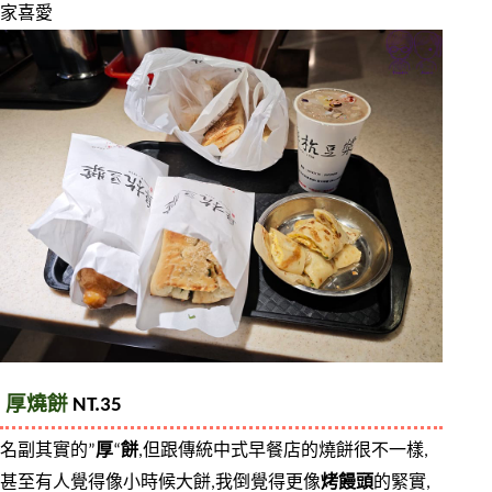
家喜愛
厚燒餅
 NT.35
名副其實的”
厚
“
餅
,但跟傳統中式早餐店的燒餅很不一樣,
甚至有人覺得像小時候大餅,我倒覺得更像
烤饅頭
的緊實,