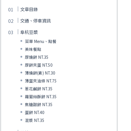
文章目錄
交通、停車資訊
阜杭豆漿
菜單 Menu、點餐
美味餐點
厚燒餅 NT.35
厚餅夾蛋 NT.50
薄燒餅(素) NT.30
薄蛋夾油條 NT.75
蔥花鹹餅 NT.35
蘿蔔絲酥餅 NT.35
焦糖甜餅 NT.35
蛋餅 NT.40
混漿 NT.35