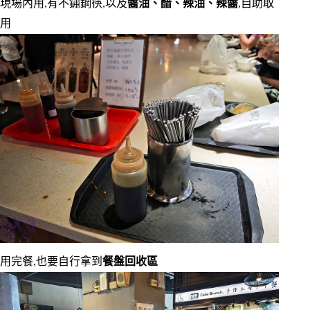
現場內用,有不鏽鋼筷,以及
醬油、醋、辣油、辣醬
,自助取
用
用完餐,也要自行拿到
餐盤回收區