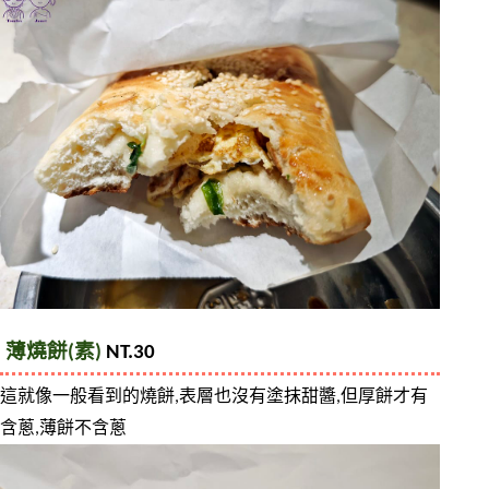
薄燒餅(素) 
NT.30
這就像一般看到的燒餅,表層也沒有塗抹甜醬,但厚餅才有
含蔥,薄餅不含蔥