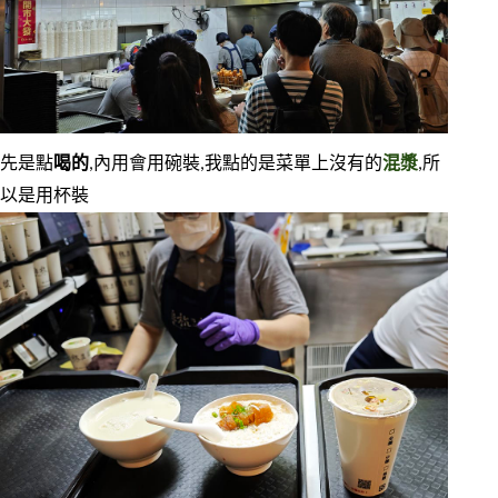
先是點
喝的
,內用會用碗裝,我點的是菜單上沒有的
混漿
,所
以是用杯裝