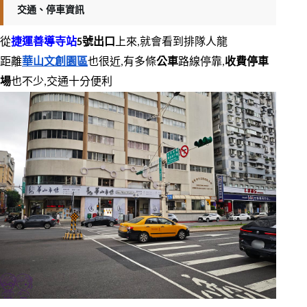
交通、停車資訊
從
捷運善導寺站
5號出口
上來,就會看到排隊人龍
距離
華山文創園區
也很近,有多條
公車
路線停靠,
收費停車
場
也不少,交通十分便利