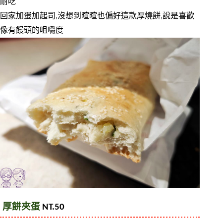
耐吃
回家加蛋加起司,沒想到暄暄也偏好這款厚燒餅,說是喜歡
像有饅頭的咀嚼度
厚餅夾蛋 
NT.50