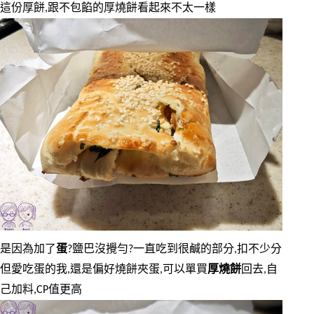
這份厚餅,跟不包餡的厚燒餅看起來不太一樣
是因為加了
蛋
?鹽巴沒攪勻?一直吃到很鹹的部分,扣不少分
但愛吃蛋的我,還是偏好燒餅夾蛋,可以單買
厚燒餅
回去,自
己加料,CP值更高