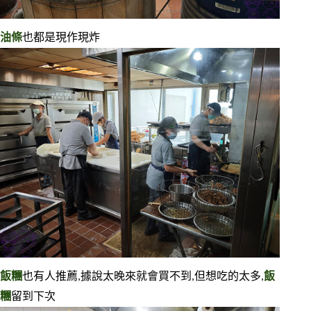
油條
也都是現作現炸
飯糰
也有人推薦,據說太晚來就會買不到,但想吃的太多,
飯
糰
留到下次