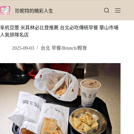
跳
珍妮特的精彩人生
至
主
要
阜杭豆漿 米其林必比登推薦 台北必吃傳統早餐 華山市場
內
人氣排隊名店
容
2025-09-03
台北 早餐/Brunch/輕食