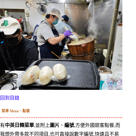
回到目錄
菜單 Menu、點餐
有
中英日韓菜單
,並附上
圖片
、
編號
,方便外國遊客點餐,而
我想外帶多款不同項目,也可直接說數字編號,快速且不易