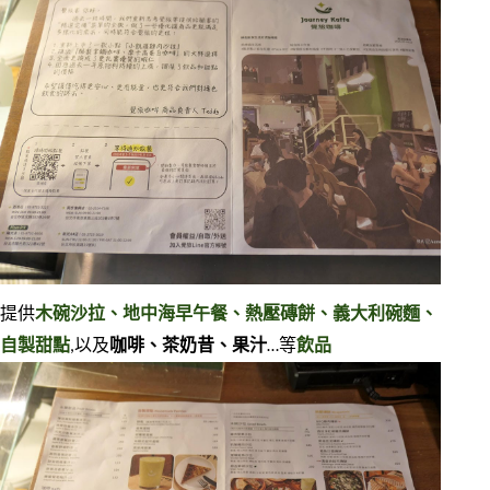
提供
木碗沙拉、地中海早午餐、熱壓磚餅、義大利碗麵、
自製甜點
,以及
咖啡、茶奶昔、果汁
…等
飲品