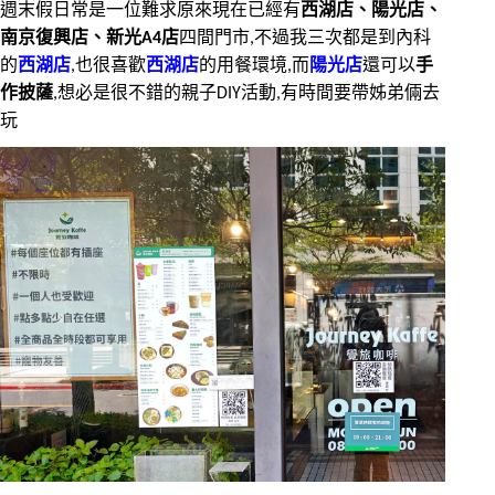
週末假日常是一位難求原來現在已經有
西湖店、陽光店、
南京復興店、新光A4店
四間門市,不過我三次都是到內科
的
西湖店
,也很喜歡
西湖店
的用餐環境,而
陽光店
還可以
手
作披薩
,想必是很不錯的親子DIY活動,有時間要帶姊弟倆去
玩