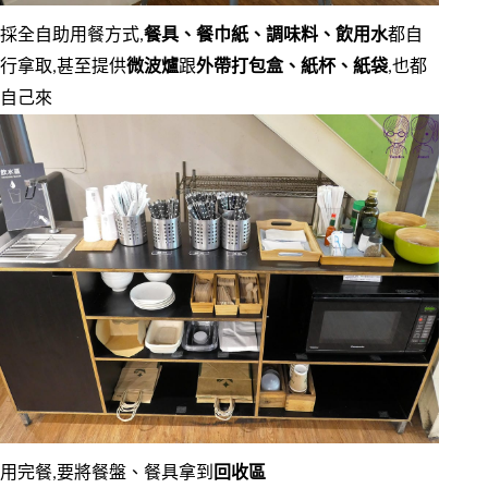
採全自助用餐方式,
餐具、餐巾紙、調味料、飲用水
都自
行拿取,甚至提供
微波爐
跟
外帶打包盒、紙杯、紙袋
,也都
自己來
用完餐,要將餐盤、餐具拿到
回收區