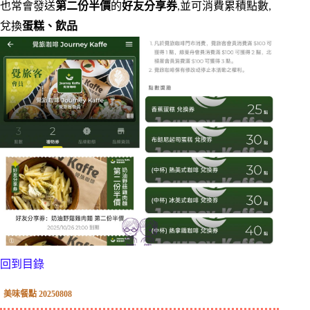
也常會發送
第二份半價
的
好友分享券
,並可消費累積點數,
兌換
蛋糕、飲品
回到目錄
美味餐點 20250808