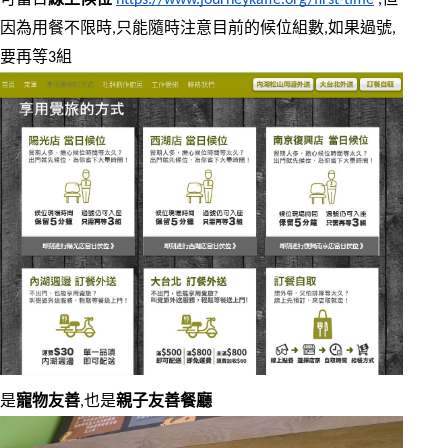
可當日
線上候位
https://www.journeykaffe.org/first-time
 ,但
因為用餐不限時,只能隨時注意目前的候位組數,如果過號,
要再等3組
是
寵物友善
,也是
親子友善餐廳