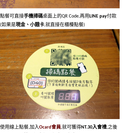
點餐可直接
手機掃碼
桌面上的QR Code,再用
LINE pay
付款
(如果是
現金、小餓卡
,就直接在櫃檯點餐)
使用線上點餐,加入
Ocard會員
,就可獲得
NT.30入會禮
,之後