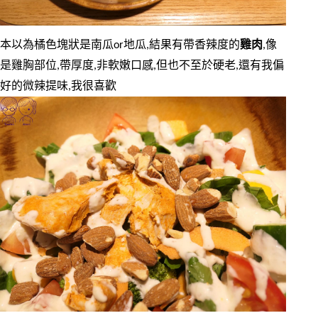
本以為橘色塊狀是南瓜or地瓜,結果有帶香辣度的
雞肉
,像
是雞胸部位,帶厚度,非軟嫩口感,但也不至於硬老,還有我偏
好的微辣提味,我很喜歡