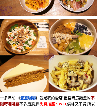
十多年前,《
覺旅咖啡
》就是我的愛店,但當時這類型的
不
限時咖啡廳
不多,還提供
免費插座、WiFi
,價格又不貴,所以