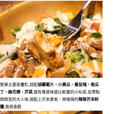
堅果主要是
杏仁
,搭配
胡蘿蔔片、小黃瓜、番茄塊、南瓜
丁、綠花椰、芹菜
,還有像是味道比較重的小松菜,並帶點
微微苦的大人味,搭配上芥末香氣、微嗆辣的
辣根芥末籽
醬
,我很喜歡