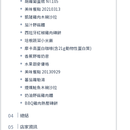
胡蘿蔔蛋糕 NT.105
美味餐點 20210313
凱薩雞肉木碗沙拉
茄汁野菇麵
西班牙紅椒雞肉磚餅
培根蔬菜小米飯
摩卡高蛋白咖啡(含21g動物性蛋白質)
香蕉野莓奶昔
水果穀麥優格
美味餐點 20130929
蕃茄蘿勒湯
煙燻鮭魚木碗沙拉
奶油野菇雞肉麵
BBQ雞肉熱壓磚餅
總結
店家資訊