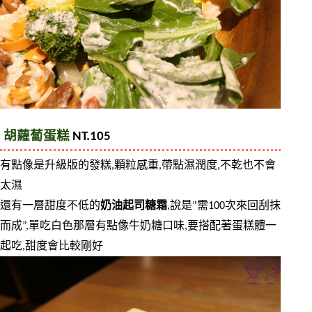
胡蘿蔔蛋糕
 NT.105
有點像是升級版的發糕,顆粒感重,帶點濕潤度,不乾也不會
太濕
還有一層甜度不低的
奶油起司糖霜
,說是”需100次來回刮抹
而成”,單吃白色那層有點像牛奶糖口味,要搭配著蛋糕體一
起吃,甜度會比較剛好