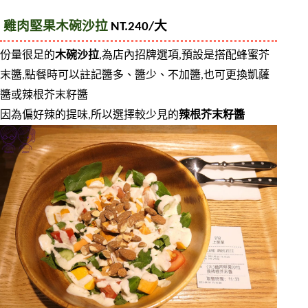
雞肉堅果木碗沙拉
 NT.240/大
份量很足的
木碗沙拉
,為店內招牌選項,預設是搭配蜂蜜芥
末醬,點餐時可以註記醬多、醬少、不加醬,也可更換凱薩
醬或辣根芥末籽醬
因為偏好辣的提味,所以選擇較少見的
辣根芥末籽醬