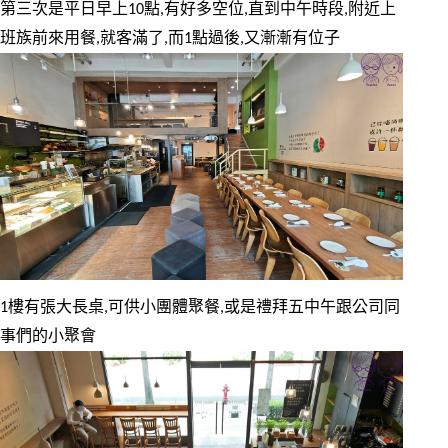
第三次是平日早上10點,有好多空位,直到中午時段,附近上
班族前來用餐,就客滿了,而1點過後,又漸漸有位子
1樓有張大長桌,可供小團體聚餐,或是禮拜五中午跟公司同
事們的小聚會