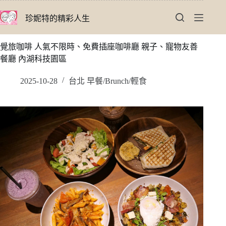
跳
珍妮特的精彩人生
至
主
要
覺旅咖啡 人氣不限時、免費插座咖啡廳 親子、寵物友善
內
餐廳 內湖科技園區
容
2025-10-28
台北 早餐/Brunch/輕食