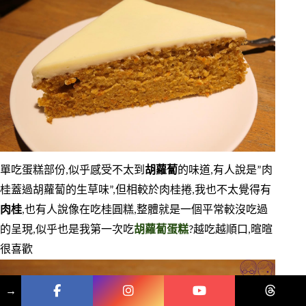
單吃蛋糕部份,似乎感受不太到
胡蘿蔔
的味道,有人說是”肉
桂蓋過胡蘿蔔的生草味”,但相較於肉桂捲,我也不太覺得有
肉桂
,也有人說像在吃桂圓糕,整體就是一個平常較沒吃過
的呈現,似乎也是我第一次吃
胡蘿蔔蛋糕
?越吃越順口,暄暄
很喜歡
→