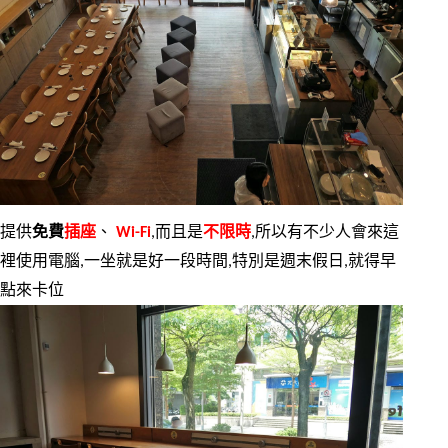
提供
免費
插座
、
Wi-Fi
,而且是
不限時
,所以有不少人會來這
裡使用電腦,一坐就是好一段時間,特別是週末假日,就得早
點來卡位