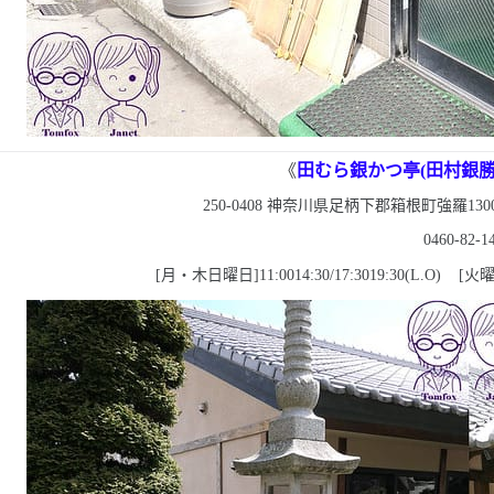
《
田むら銀かつ亭
(
田村銀
250-0408
神奈川県足柄下郡箱根町強羅
130
0460-82-1
[
月・木日曜日
]11:00
14:30/17:30
19:30(L.O) [
火