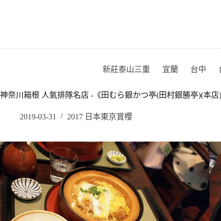
跳
至
主
要
內
容
新莊泰山三重
宜蘭
台中
神奈川箱根 人氣排隊名店 -《田むら銀かつ亭(田村銀勝亭)(本店)》
2019-03-31
2017 日本東京賞櫻