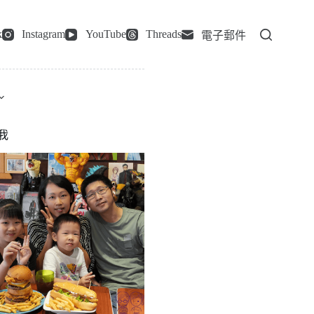
k
Instagram
YouTube
Threads
電子郵件
我