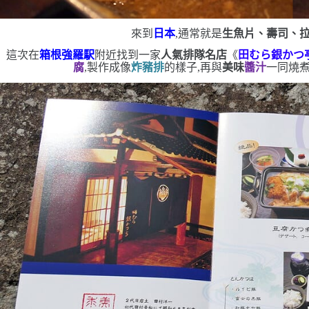
來到
日本
,通常就是
生魚片、壽司、
這次在
箱根強羅駅
附近找到一家
人氣排隊名店
《
田むら銀かつ
腐
,製作成像
炸豬排
的樣子,再與
美味
醬汁
一同燒