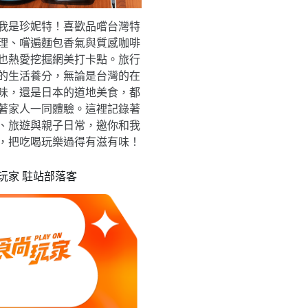
我是珍妮特！喜歡品嚐台灣特
理、嚐遍麵包香氣與質感咖啡
也熱愛挖掘網美打卡點。旅行
的生活養分，無論是台灣的在
味，還是日本的道地美食，都
著家人一同體驗。這裡記錄著
、旅遊與親子日常，邀你和我
，把吃喝玩樂過得有滋有味！
玩家 駐站部落客