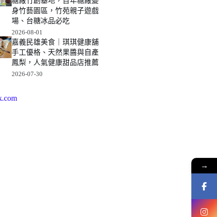
糖廠竹創基地，百年糖廠變
身竹藝園區，竹苑親子遊戲
場、台糖冰品必吃
2026-08-01
嘉義民雄美食｜琪琪健康舖
手工優格、天然果醬與自產
鳳梨，人氣健康甜品店推薦
2026-07-30
k.com
→