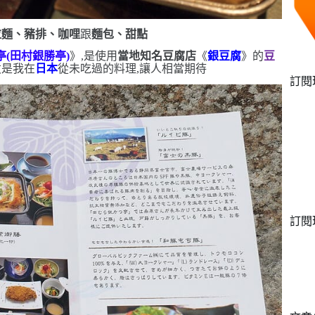
拉麵、豬排、咖哩
跟
麵包、甜點
亭
(
田村銀勝亭
)
》,是使用
當地知名豆腐店
《
銀豆腐
》的
豆
煮
是我在
日本
從未吃過的料理,讓人相當期待
訂閱
訂閱