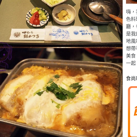
嗨，
色料
廳，
是我
地風
想帶
美食
一起
食尚