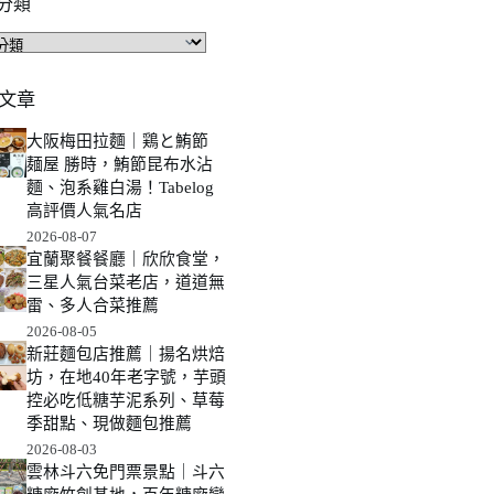
分類
文章
大阪梅田拉麵｜鶏と鮪節
麺屋 勝時，鮪節昆布水沾
麵、泡系雞白湯！Tabelog
高評價人氣名店
2026-08-07
宜蘭聚餐餐廳｜欣欣食堂，
三星人氣台菜老店，道道無
雷、多人合菜推薦
2026-08-05
新莊麵包店推薦｜揚名烘焙
坊，在地40年老字號，芋頭
控必吃低糖芋泥系列、草莓
季甜點、現做麵包推薦
2026-08-03
雲林斗六免門票景點｜斗六