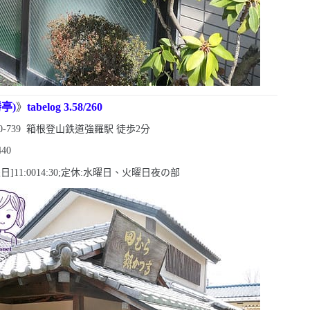
勝亭
)
》
tabelog 3.58/260
0-739
箱根登山鉄道強羅駅
徒歩
2
分
440
曜日
]11:00
14:30
;定休:水曜日、火曜日夜の部