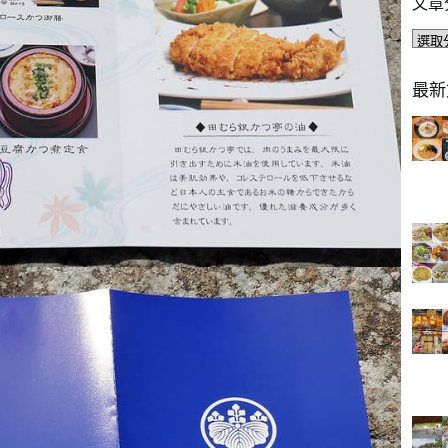
文章
文
章
分
最新
類