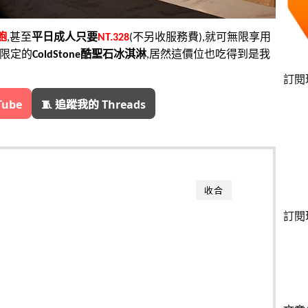
飽
,甚至
平日成人只要
NT.328
(不另收服務費),就可無限享用
間限定的
ColdStone酷聖石冰淇淋
,居然這價位也吃得到是我
訂閱
Tube
🧵 追蹤我的 Threads
收合
訂閱