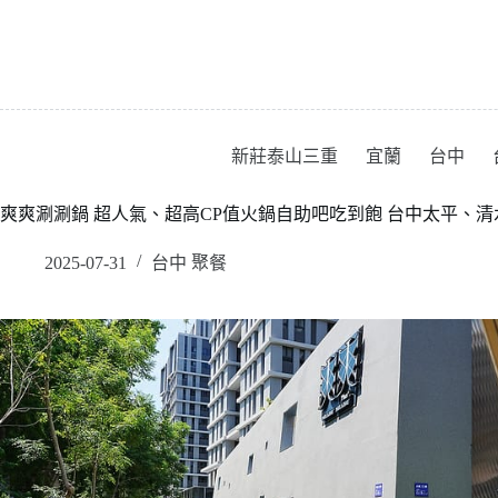
跳
至
主
要
內
容
新莊泰山三重
宜蘭
台中
爽爽涮涮鍋 超人氣、超高CP值火鍋自助吧吃到飽 台中太平、清
2025-07-31
台中 聚餐