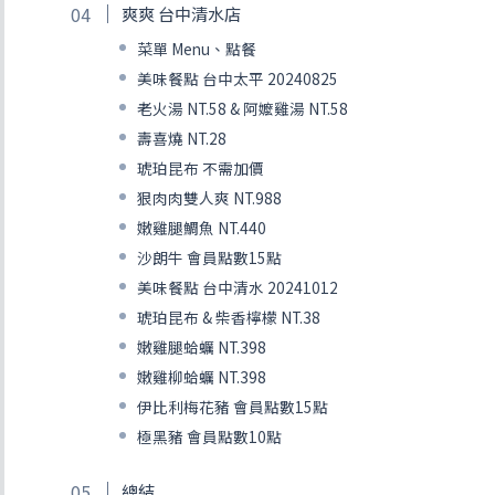
爽爽 台中清水店
菜單 Menu、點餐
美味餐點 台中太平 20240825
老火湯 NT.58 & 阿嬤雞湯 NT.58
壽喜燒 NT.28
琥珀昆布 不需加價
狠肉肉雙人爽 NT.988
嫩雞腿鯛魚 NT.440
沙朗牛 會員點數15點
美味餐點 台中清水 20241012
琥珀昆布 & 柴香檸檬 NT.38
嫩雞腿蛤蠣 NT.398
嫩雞柳蛤蠣 NT.398
伊比利梅花豬 會員點數15點
極黑豬 會員點數10點
總結