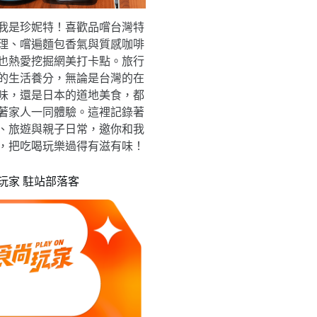
我是珍妮特！喜歡品嚐台灣特
理、嚐遍麵包香氣與質感咖啡
也熱愛挖掘網美打卡點。旅行
的生活養分，無論是台灣的在
味，還是日本的道地美食，都
著家人一同體驗。這裡記錄著
、旅遊與親子日常，邀你和我
，把吃喝玩樂過得有滋有味！
玩家 駐站部落客