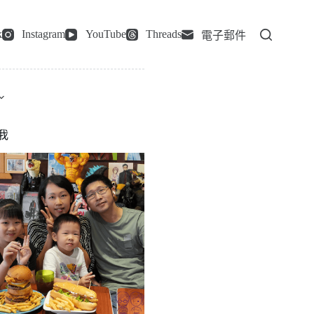
k
Instagram
YouTube
Threads
電子郵件
我