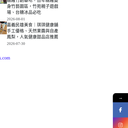
糖廠竹創基地，百年糖廠變
身竹藝園區，竹苑親子遊戲
場、台糖冰品必吃
2026-08-01
嘉義民雄美食｜琪琪健康舖
手工優格、天然果醬與自產
鳳梨，人氣健康甜品店推薦
2026-07-30
k.com
→