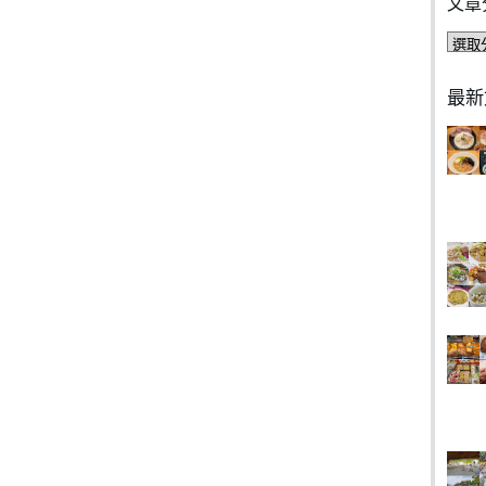
文章
文
章
分
最新
類