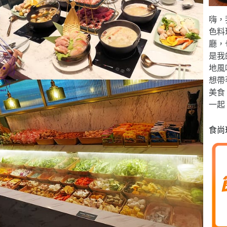
嗨，
色料
廳，
是我
地風
想帶
美食
一起
食尚