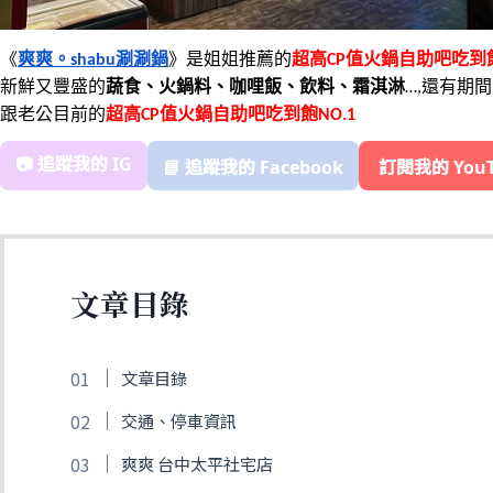
《
爽爽。shabu涮涮鍋
》是姐姐推薦的
超高CP值火鍋自助吧吃到
新鮮又豐盛的
蔬食、火鍋料、咖哩飯、飲料、霜淇淋
…,還有期
跟老公目前的
超高CP值火鍋自助吧吃到飽NO.1
📷 追蹤我的 IG
📘 追蹤我的 Facebook
️ 訂閱我的 You
文章目錄
文章目錄
交通、停車資訊
爽爽 台中太平社宅店