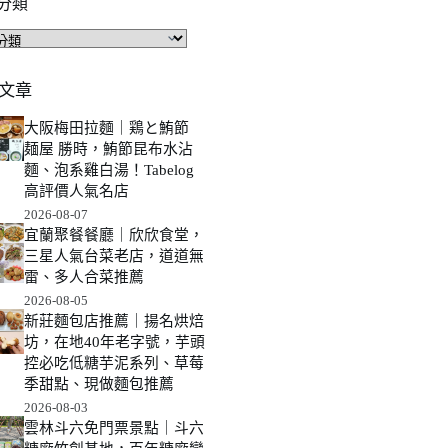
分類
文章
大阪梅田拉麵｜鶏と鮪節
麺屋 勝時，鮪節昆布水沾
麵、泡系雞白湯！Tabelog
高評價人氣名店
2026-08-07
宜蘭聚餐餐廳｜欣欣食堂，
三星人氣台菜老店，道道無
雷、多人合菜推薦
2026-08-05
新莊麵包店推薦｜揚名烘焙
坊，在地40年老字號，芋頭
控必吃低糖芋泥系列、草莓
季甜點、現做麵包推薦
2026-08-03
雲林斗六免門票景點｜斗六