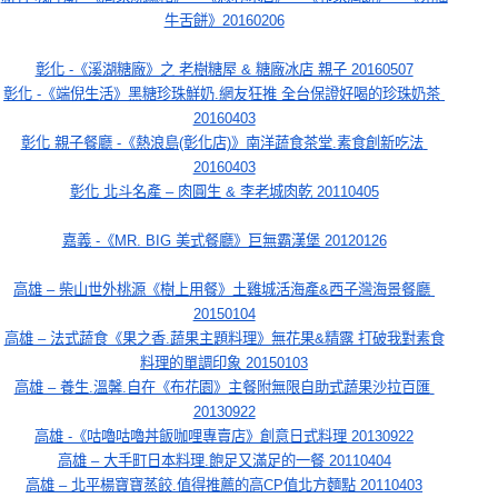
牛舌餅》20160206
彰化 -《溪湖糖廠》之 老樹糖屋 & 糖廠冰店 親子 20160507
彰化 -《端倪生活》黑糖珍珠鮮奶.網友狂推 全台保證好喝的珍珠奶茶 
20160403
彰化 親子餐廳 -《熱浪島(彰化店)》南洋蔬食茶堂.素食創新吃法 
20160403
彰化 北斗名產 – 肉圓生 & 李老城肉乾 20110405
嘉義 -《MR. BIG 美式餐廳》巨無霸漢堡 20120126
高雄 – 柴山世外桃源《樹上用餐》土雞城活海產&西子灣海景餐廳 
20150104
高雄 – 法式蔬食《果之香.蔬果主題料理》無花果&精露 打破我對素食
料理的單調印象 20150103
高雄 – 養生.溫馨.自在《布花園》主餐附無限自助式蔬果沙拉百匯 
20130922
高雄 -《咕嚕咕嚕丼飯咖哩專賣店》創意日式料理 20130922
高雄 – 大手町日本料理.飽足又滿足的一餐 20110404
高雄 – 北平楊寶寶蒸餃.值得推薦的高CP值北方麵點 20110403