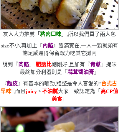
友人大力推薦「
豬肉口味
」,所以我們買了兩大包
size
不小,再加上『
內餡
』飽滿實在,一人一顆就頗有
飽足感
還得保留戰力吃其它攤內
說到『
肉餡
』,
肥瘦比
剛剛好,且加有『
青蔥
』提味
最終加分利器則是『
蒜茸醬油膏
』
『
麵皮
』有基本的嚼勁,體整是令人喜愛的
“
台式古
早味
”
,而且
juicy
、
不油膩
大家一致認定為「
高
CP
值
美食
」