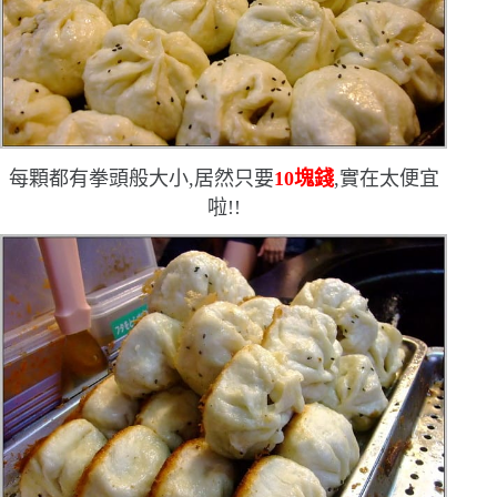
每顆都有拳頭般大小,居然只要
10
塊錢
,實在太便宜
啦!!