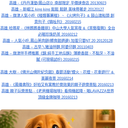
高雄 -《丹丹漢堡(鳳山店)》南部限定 平價速食店 20130923
高雄 – 新崛江 king king 鬆鬆 鬆餅.美味帶著走 20120127
高雄 – 旗津人氣小吃《椪嫂蕃薯椪》、《火烤包子》& 鼓山渡船頭 創
意包子《犒吆包》 20160215
高雄 哈瑪星 -《林媽媽香雞排》中山大學人氣宵夜 &《茶藝復興》全台
必喝珍珠奶茶 20160212
高雄 – 人氣小吃.鳳山蔥肉餅(體育館週邊).加蛋只要NT.20 20120128
高雄 – 古早ㄟ豬油拌麵.阿婆仔麵 20110403
高雄 – 旗津拌手禮推薦《錦.純手工地瓜酥》薄脆香甜、不黏牙、不油
膩 (可現場試吃) 20160215
高雄 大樹 -《佛光山佛陀紀念館》春節活動”煙火、花燈、花車遊行” & 
美麗夜景 20160214
高雄 -《鳳儀書院》好拍又有寓教於樂效果的親子遊樂景點 20160213
高雄 親子玩樂景點 -《老爸機場咖啡》看飛機起降、喝LAVAZZA世界
頂級金牌咖啡 20160213