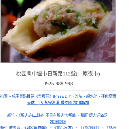
桃園縣中壢市日新路
112
號
(
中原夜市
)
0925-988-998
桃園 – 親子景點推薦《樂農莊》(Pizza DIY、沙坑、親水池、迷你高爾
夫球…) & 永安漁港 看夕陽 20160528
新竹 -《鴨肉許(二姊)》不只有鴨肉”炒鴨血、鴨肝”讓人好滿足 
20160206
新竹 城隍廟 -《周家燒麻糬》、《慧心冰店》、《郭家潤餅》、《見福