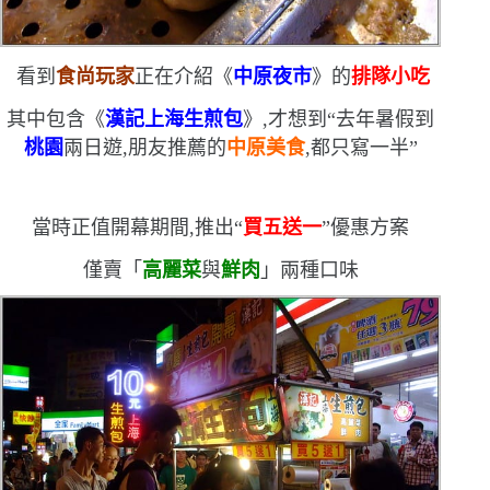
看到
食尚玩家
正在介紹《
中原夜市
》的
排隊小吃
其中包含《
漢記上海生煎包
》,才想到
“
去年暑假到
桃園
兩日遊,朋友推薦的
中原美食
,都只寫一半
”
當時正值開幕期間,推出
“
買五送一
”
優惠方案
僅賣「
高麗菜
與
鮮肉
」兩種口味