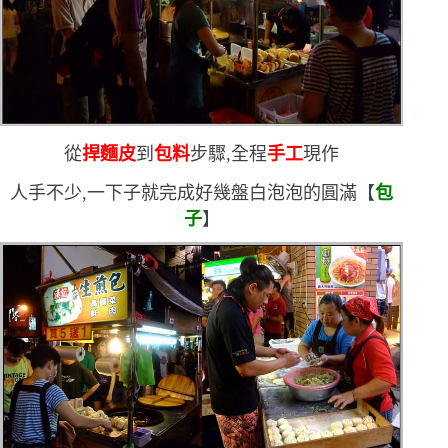
從
捍麵皮
到
包料
步驟,全程
手工
現作
人手不少,一下子就完成好幾盤白泡泡的圓滿【
包
子
】