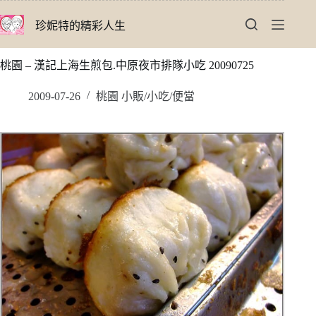
跳
珍妮特的精彩人生
至
主
要
桃園 – 漢記上海生煎包.中原夜市排隊小吃 20090725
內
容
2009-07-26
桃園 小販/小吃/便當