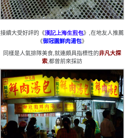
接續大受好評的《
漢記上
海
生煎包
》,在地友人推薦
《
御冠園鮮肉湯包
》
同樣是人氣排隊美食,就連頗具指標性的
非凡大探
索
,都曾前來採訪