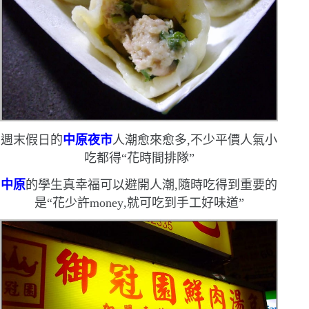
週末假日的
中原夜市
人潮愈來愈多,不少平價人氣小
吃都得
“
花時間排隊
”
中原
的學生真幸福
可以避開人潮,隨時吃得到
重要的
是
“
花少許
money
,就可吃到手工好味道
”