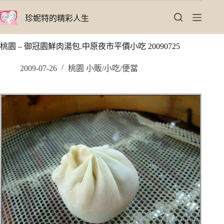
跳
珍妮特的精彩人生
至
主
要
桃園 – 御冠園鮮肉湯包.中原夜市平價小吃 20090725
內
容
2009-07-26
桃園 小販/小吃/便當