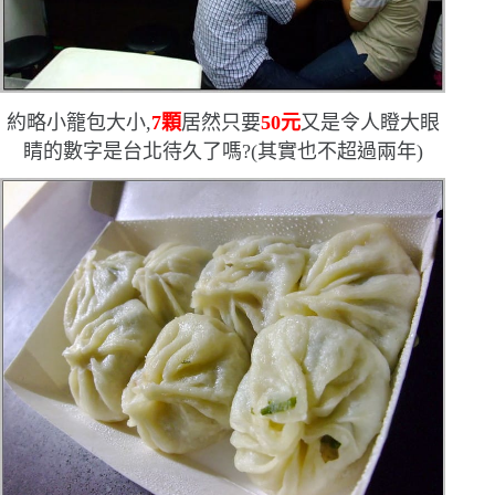
約略小籠包大小,
7
顆
居然只要
50
元
又是令人瞪大眼
睛的數字
是台北待久了嗎?
(
其實也不超過兩年
)