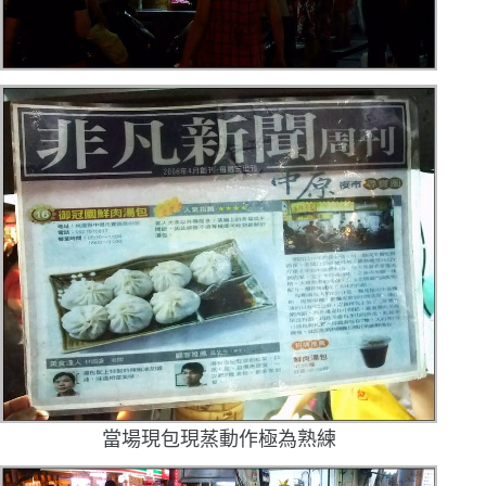
當場現包現蒸
動作極為熟練