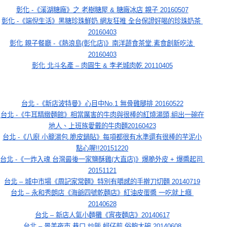
彰化 -《溪湖糖廠》之 老樹糖屋 & 糖廠冰店 親子 20160507
彰化 -《端倪生活》黑糖珍珠鮮奶.網友狂推 全台保證好喝的珍珠奶茶 
20160403
彰化 親子餐廳 -《熱浪島(彰化店)》南洋蔬食茶堂.素食創新吃法 
20160403
彰化 北斗名產 – 肉圓生 & 李老城肉乾 20110405
台北 -《新店波特曼》心目中No.1 無骨雞腿排 20160522
台北 -《牛耳精緻麵館》相當厲害的牛肉與很棒的紅燒湯頭,組出一碗在
地人、上班族愛戴的牛肉麵20160423
台北 -《八廚 小籠湯包.脆皮鍋貼》每項都很有水準還有很棒的芋泥小
點心喔!!20151220
台北 -《一炸入魂 台灣最後一家鹽酥雞(大直店)》爆脆外皮 + 爆醬起司 
20151121
台北 – 城中市場《周記家常麵》特別有嚼感的手擀刀切麵 20140719
台北 – 永和秀朗店《海爺四號乾麵店》紅油皮蛋醬 一吃就上癮 
20140628
台北 – 新店人氣小麵攤《宵夜麵店》20140617
台北 – 景美夜市.巷口 炒飯 蚵仔煎 俗夠大碗 20140608