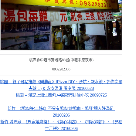
桃園縣中壢市實踐路
88
號
(
中壢中原夜市
)
0932282335
桃園 – 親子景點推薦《樂農莊》(Pizza DIY、沙坑、親水池、迷你高爾
夫球…) & 永安漁港 看夕陽 20160528
桃園 – 漢記上海生煎包.中原夜市排隊小吃 20090725
新竹 -《鴨肉許(二姊)》不只有鴨肉”炒鴨血、鴨肝”讓人好滿足 
20160206
新竹 城隍廟 -《周家燒麻糬》、《慧心冰店》、《郭家潤餅》、《見福
牛舌餅》20160206