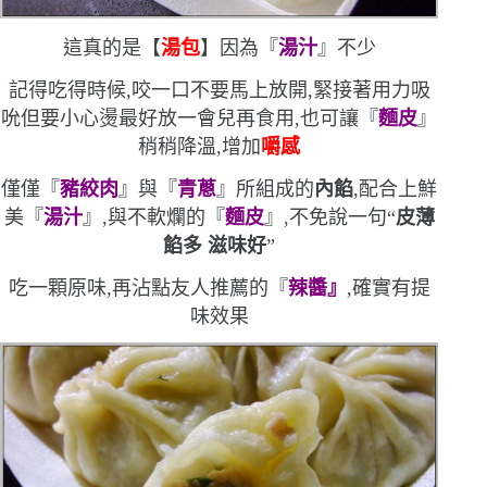
這真的是【
湯包
】
因為『
湯汁
』不少
記得吃得時候,咬一口不要馬上放開,緊接著用力吸
吮
但要小心燙
最好放一會兒再食用,也可讓『
麵皮
』
稍稍降溫,增加
嚼感
僅僅『
豬絞肉
』與『
青蔥
』所組成的
內餡
,配合上鮮
美『
湯汁
』,與不軟爛的『
麵皮
』,不免說一句
“
皮薄
餡多
滋味好
”
吃一顆原味,再沾點友人推薦的『
辣醬』
,確實有提
味效果