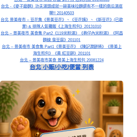
台北 -《麥子磨麵》功夫湯頭成就一碗美味拉麵還有不一樣的南瓜湯底
喔!! 20140503
台北 景美夜市 – 豆花集《景美豆花》、《豆花姨》、《新豆花》(已歇
業) & 排隊人氣攤販《上海生煎包》20131010
台北 – 景美夜市 美食集 Part2《119米粉湯》《巷仔內米粉湯》《阿昌
麵線.臭豆腐》201101
台北 – 景美夜市 美食集 Part1《景美豆花》《陳記潤餅捲》《景美上
海生煎包》《黃.紅豆餅》201101
台北 – 景美夜市美食.景美上海生煎包 20081224
台北 小販/小吃/便當 列表